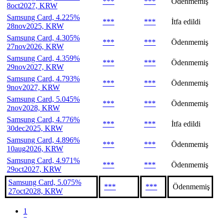
***
***
Ödenmemiş
8oct2027, KRW
Samsung Card, 4.225%
***
***
İtfa edildi
28nov2025, KRW
Samsung Card, 4.305%
***
***
Ödenmemiş
27nov2026, KRW
Samsung Card, 4.359%
***
***
Ödenmemiş
29nov2027, KRW
Samsung Card, 4.793%
***
***
Ödenmemiş
9nov2027, KRW
Samsung Card, 5.045%
***
***
Ödenmemiş
2nov2028, KRW
Samsung Card, 4.776%
***
***
İtfa edildi
30dec2025, KRW
Samsung Card, 4.896%
***
***
Ödenmemiş
10aug2026, KRW
Samsung Card, 4.971%
***
***
Ödenmemiş
29oct2027, KRW
Samsung Card, 5.075%
***
***
Ödenmemiş
27oct2028, KRW
1