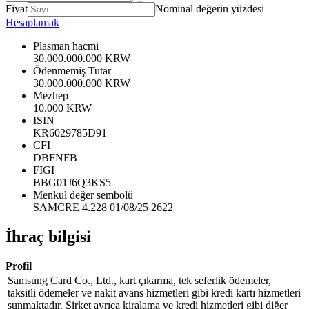
Fiyat
Nominal değerin yüzdesi
Hesaplamak
Plasman hacmi
30.000.000.000 KRW
Ödenmemiş Tutar
30.000.000.000 KRW
Mezhep
10.000 KRW
ISIN
KR6029785D91
CFI
DBFNFB
FIGI
BBG01J6Q3KS5
Menkul değer sembolü
SAMCRE 4.228 01/08/25 2622
İhraç bilgisi
Profil
Samsung Card Co., Ltd., kart çıkarma, tek seferlik ödemeler,
taksitli ödemeler ve nakit avans hizmetleri gibi kredi kartı hizmetleri
sunmaktadır. Şirket ayrıca kiralama ve kredi hizmetleri gibi diğer