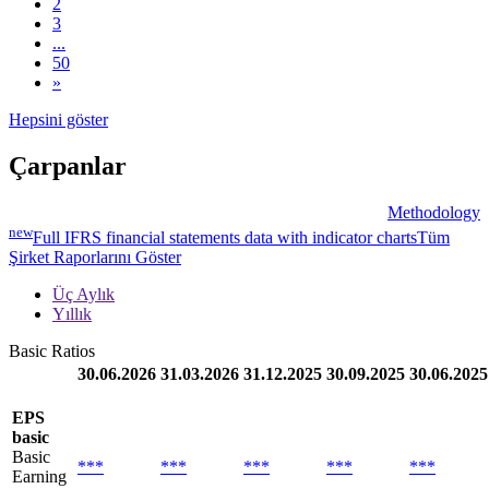
2
3
...
50
»
Hepsini göster
Çarpanlar
Methodology
new
Full IFRS financial statements data with indicator charts
Tüm
Şirket Raporlarını Göster
Üç Aylık
Yıllık
Basic Ratios
30.06.2026
31.03.2026
31.12.2025
30.09.2025
30.06.2025
EPS
basic
Basic
***
***
***
***
***
Earning