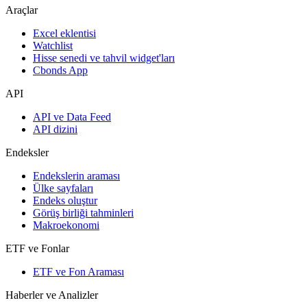
Araçlar
Excel eklentisi
Watchlist
Hisse senedi ve tahvil widget'ları
Cbonds App
API
API ve Data Feed
API dizini
Endeksler
Endekslerin araması
Ülke sayfaları
Endeks oluştur
Görüş birliği tahminleri
Makroekonomi
ETF ve Fonlar
ETF ve Fon Araması
Haberler ve Analizler