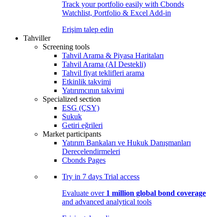
Track your portfolio easily with Cbonds
Watchlist, Portfolio & Excel Add-in
Erişim talep edin
Tahviller
Screening tools
Tahvil Arama & Piyasa Haritaları
Tahvil Arama (AI Destekli)
Tahvil fiyat teklifleri arama
Etkinlik takvimi
Yatırımcının takvimi
Specialized section
ESG (ÇSY)
Sukuk
Getiri eğrileri
Market participants
Yatırım Bankaları ve Hukuk Danışmanları
Derecelendirmeleri
Cbonds Pages
Try in
7 days
Trial access
Evaluate over
1 million global bond coverage
and advanced analytical tools