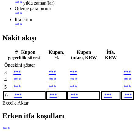
***
yılda zaman(lar)
Ödeme para birimi
***
İtfa tarihi
***
Nakit akışı
#
Kupon
Kupon,
Kupon
İtfa,
geçerlilik süresi
%
tutarı, KRW
KRW
Öncekini göster
3
***
***
***
***
4
***
***
***
***
5
***
***
***
***
6
***
***
***
***
***
Excel'e Aktar
Erken itfa koşulları
***