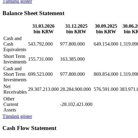
Tümünü göster
Balance Sheet Statement
31.03.2026
31.12.2025
30.09.2025
30.06.
bin KRW
bin KRW
bin KRW
bin K
Cash and
Cash
543.792.000
977.800.000
649.154.000
1.319.09
Equivalents
Short Term
155.731.000
163.385.000
Investments
Cash and
Short Term
699.523.000
977.800.000
869.854.000
1.319.09
Investments
Net
29.307.213.000
28.284.900.000
576.591.000
383.971.
Receivables
Other
Current
-28.102.421.000
Assets
Tümünü göster
Cash Flow Statement