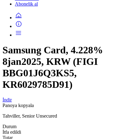
Abonelik al
Samsung Card, 4.228%
8jan2025, KRW (FIGI
BBG01J6Q3KS5,
KR6029785D91)
İndir
Panoya kopyala
Tahviller, Senior Unsecured
Durum
İtfa edildi
Tutar