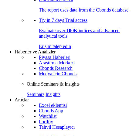
The report uses data from the Cbonds database.
Try in
7 days
Trial access
Evaluate over
100K
indices and advanced
analytical tools
Erişim talep edin
Haberler ve Analizler
Piyasa Haberleri
Araştırma Merkezi
Cbonds Research
Medya için Cbonds
Online Seminars & Insights
Seminars
Insights
Araçlar
Excel eklentisi
Cbonds App
Watchlist
Portföy
Tahvil Hesaplayıcı