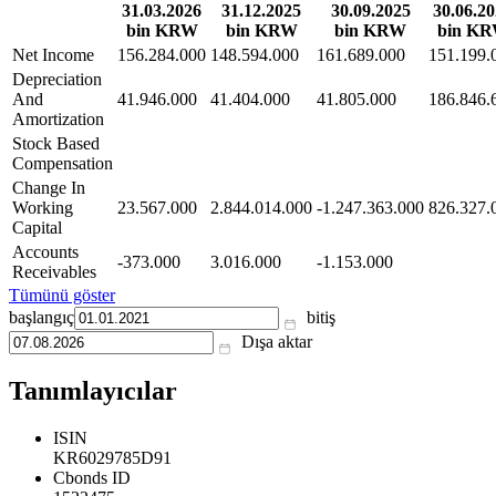
31.03.2026
31.12.2025
30.09.2025
30.06.2
bin KRW
bin KRW
bin KRW
bin K
Net Income
156.284.000
148.594.000
161.689.000
151.199.
Depreciation
And
41.946.000
41.404.000
41.805.000
186.846.
Amortization
Stock Based
Compensation
Change In
Working
23.567.000
2.844.014.000
-1.247.363.000
826.327.
Capital
Accounts
-373.000
3.016.000
-1.153.000
Receivables
Tümünü göster
başlangıç
bitiş
Dışa aktar
Tanımlayıcılar
ISIN
KR6029785D91
Cbonds ID