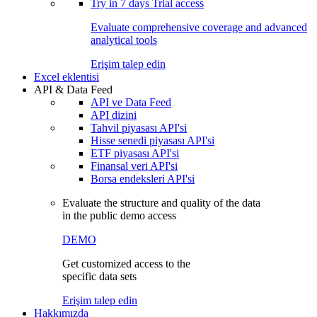
Try in
7 days
Trial access
Evaluate comprehensive coverage and advanced
analytical tools
Erişim talep edin
Excel eklentisi
API & Data Feed
API ve Data Feed
API dizini
Tahvil piyasası API'si
Hisse senedi piyasası API'si
ETF piyasası API'si
Finansal veri API'si
Borsa endeksleri API'si
Evaluate the structure and quality of the data
in the public demo access
DEMO
Get customized access to the
specific data sets
Erişim talep edin
Hakkımızda