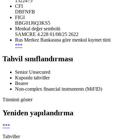
1522475
CFI
DBFNFB
FIGI
BBG01J6Q3KS5
Menkul değer sembolü
SAMCRE 4.228 01/08/25 2622
Rus Merkez Bankasına göre menkul kıymet türü
***
Tahvil sınıflandırması
Senior Unsecured
Kuponlu tahviller
Bearer
Non-complex financial instruments (MiFID)
Tümünü göster
Yeniden yapılandırma
***
Tahviller