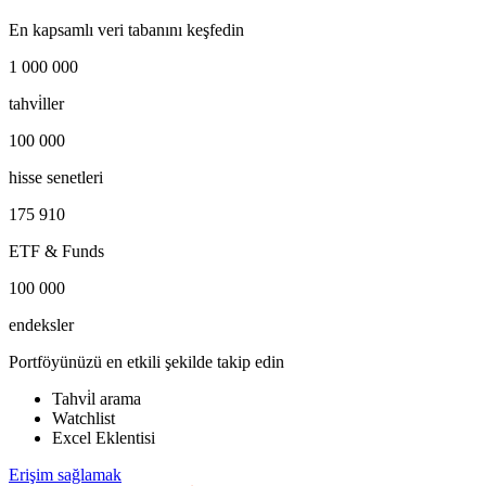
En kapsamlı veri tabanını keşfedin
1 000 000
tahvi̇ller
100 000
hisse senetleri
175 910
ETF & Funds
100 000
endeksler
Portföyünüzü en etkili şekilde takip edin
Tahvi̇l arama
Watchlist
Excel Eklentisi
Erişim sağlamak