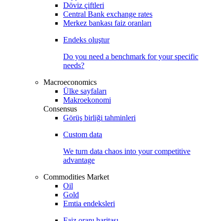
Döviz çiftleri
Central Bank exchange rates
Merkez bankası faiz oranları
Endeks oluştur
Do you need a benchmark for your specific
needs?
Macroeconomics
Ülke sayfaları
Makroekonomi
Consensus
Görüş birliği tahminleri
Custom data
We turn data chaos into your competitive
advantage
Commodities Market
Oil
Gold
Emtia endeksleri
Faiz oranı haritası