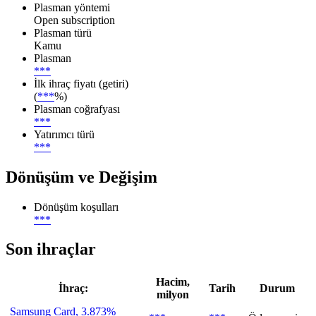
Plasman yöntemi
Open subscription
Plasman türü
Kamu
Plasman
***
İlk ihraç fiyatı (getiri)
(
***
%)
Plasman coğrafyası
***
Yatırımcı türü
***
Dönüşüm ve Değişim
Dönüşüm koşulları
***
Son ihraçlar
Hacim,
İhraç:
Tarih
Durum
milyon
Samsung Card, 3.873%