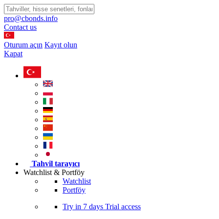
pro@cbonds.info
Contact us
Oturum açın
Kayıt olun
Kapat
Tahvil tarayıcı
Watchlist & Portföy
Watchlist
Portföy
Try in
7 days
Trial access