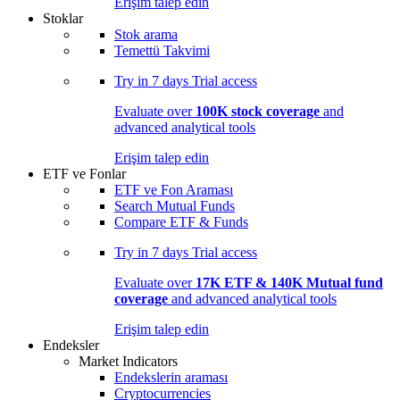
Erişim talep edin
Stoklar
Stok arama
Temettü Takvimi
Try in
7 days
Trial access
Evaluate over
100K stock coverage
and
advanced analytical tools
Erişim talep edin
ETF ve Fonlar
ETF ve Fon Araması
Search Mutual Funds
Compare ETF & Funds
Try in
7 days
Trial access
Evaluate over
17K ETF & 140K Mutual fund
coverage
and advanced analytical tools
Erişim talep edin
Endeksler
Market Indicators
Endekslerin araması
Cryptocurrencies