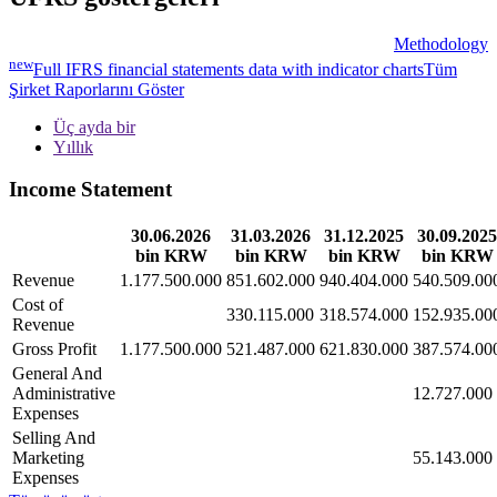
Methodology
new
Full IFRS financial statements data with indicator charts
Tüm
Şirket Raporlarını Göster
Üç ayda bir
Yıllık
Income Statement
30.06.2026
31.03.2026
31.12.2025
30.09.2025
bin KRW
bin KRW
bin KRW
bin KRW
Revenue
1.177.500.000
851.602.000
940.404.000
540.509.00
Cost of
330.115.000
318.574.000
152.935.00
Revenue
Gross Profit
1.177.500.000
521.487.000
621.830.000
387.574.00
General And
Administrative
12.727.000
Expenses
Selling And
Marketing
55.143.000
Expenses