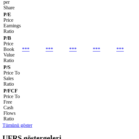
per
Share
P/E
Price
Earnings
Ratio
P/B
Price
Book
***
***
***
***
***
Value
Ratio
P/S
Price To
Sales
Ratio
P/FCF
Price To
Free
Cash
Flows
Ratio
Tümünü göster
UFRS göstergeleri