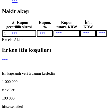
***
Nakit akışı
#
Kupon
Kupon,
Kupon
İtfa,
geçerlilik süresi
%
tutarı, KRW
KRW
1
***
***
***
***
***
Excel'e Aktar
Erken itfa koşulları
***
En kapsamlı veri tabanını keşfedin
1 000 000
tahvi̇ller
100 000
hisse senetleri