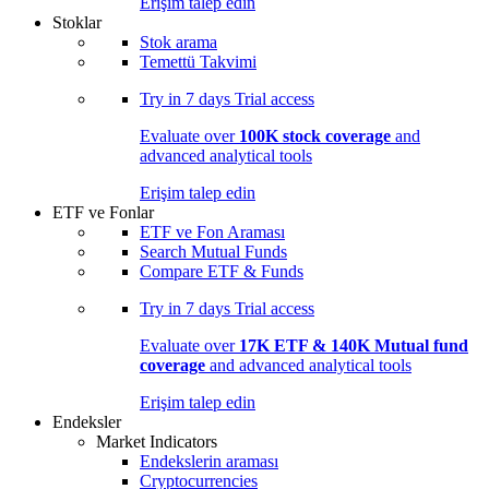
Erişim talep edin
Stoklar
Stok arama
Temettü Takvimi
Try in
7 days
Trial access
Evaluate over
100K stock coverage
and
advanced analytical tools
Erişim talep edin
ETF ve Fonlar
ETF ve Fon Araması
Search Mutual Funds
Compare ETF & Funds
Try in
7 days
Trial access
Evaluate over
17K ETF & 140K Mutual fund
coverage
and advanced analytical tools
Erişim talep edin
Endeksler
Market Indicators
Endekslerin araması
Cryptocurrencies