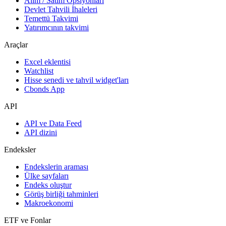
Alım / Satım Opsiyonları
Devlet Tahvili İhaleleri
Temettü Takvimi
Yatırımcının takvimi
Araçlar
Excel eklentisi
Watchlist
Hisse senedi ve tahvil widget'ları
Cbonds App
API
API ve Data Feed
API dizini
Endeksler
Endekslerin araması
Ülke sayfaları
Endeks oluştur
Görüş birliği tahminleri
Makroekonomi
ETF ve Fonlar