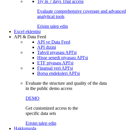
Try in
7 days
Trial access
Evaluate comprehensive coverage and advanced
analytical tools
Erişim talep edin
Excel eklentisi
API & Data Feed
API ve Data Feed
API dizini
Tahvil piyasası API'si
Hisse senedi piyasası API'si
ETF piyasası API'si
Finansal veri API'si
Borsa endeksleri API'si
Evaluate the structure and quality of the data
in the public demo access
DEMO
Get customized access to the
specific data sets
Erişim talep edin
Hakkımızda