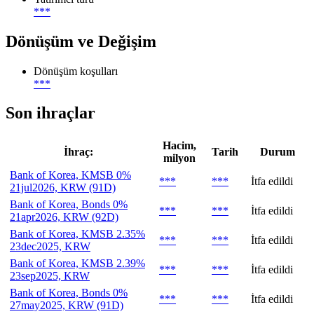
***
Dönüşüm ve Değişim
Dönüşüm koşulları
***
Son ihraçlar
Hacim,
İhraç:
Tarih
Durum
milyon
Bank of Korea, KMSB 0%
***
***
İtfa edildi
21jul2026, KRW (91D)
Bank of Korea, Bonds 0%
***
***
İtfa edildi
21apr2026, KRW (92D)
Bank of Korea, KMSB 2.35%
***
***
İtfa edildi
23dec2025, KRW
Bank of Korea, KMSB 2.39%
***
***
İtfa edildi
23sep2025, KRW
Bank of Korea, Bonds 0%
***
***
İtfa edildi
27may2025, KRW (91D)