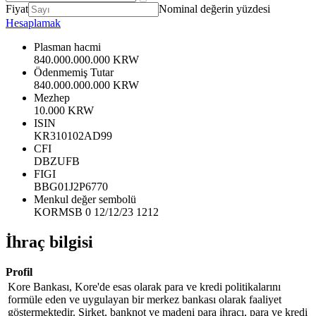
Fiyat
Nominal değerin yüzdesi
Hesaplamak
Plasman hacmi
840.000.000.000 KRW
Ödenmemiş Tutar
840.000.000.000 KRW
Mezhep
10.000 KRW
ISIN
KR310102AD99
CFI
DBZUFB
FIGI
BBG01J2P6770
Menkul değer sembolü
KORMSB 0 12/12/23 1212
İhraç bilgisi
Profil
Kore Bankası, Kore'de esas olarak para ve kredi politikalarını
formüle eden ve uygulayan bir merkez bankası olarak faaliyet
göstermektedir. Şirket, banknot ve madeni para ihracı, para ve kredi