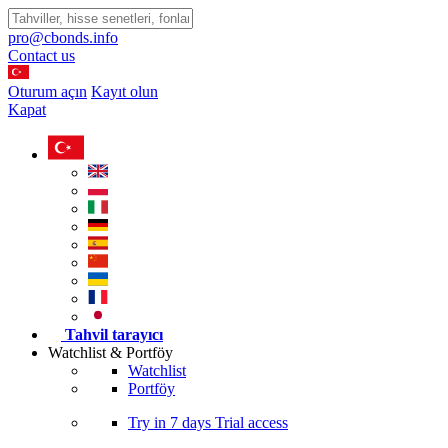
pro@cbonds.info
Contact us
Oturum açın
Kayıt olun
Kapat
Tahvil tarayıcı
Watchlist & Portföy
Watchlist
Portföy
Try in
7 days
Trial access