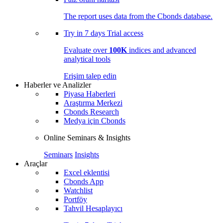
The report uses data from the Cbonds database.
Try in
7 days
Trial access
Evaluate over
100K
indices and advanced
analytical tools
Erişim talep edin
Haberler ve Analizler
Piyasa Haberleri
Araştırma Merkezi
Cbonds Research
Medya için Cbonds
Online Seminars & Insights
Seminars
Insights
Araçlar
Excel eklentisi
Cbonds App
Watchlist
Portföy
Tahvil Hesaplayıcı