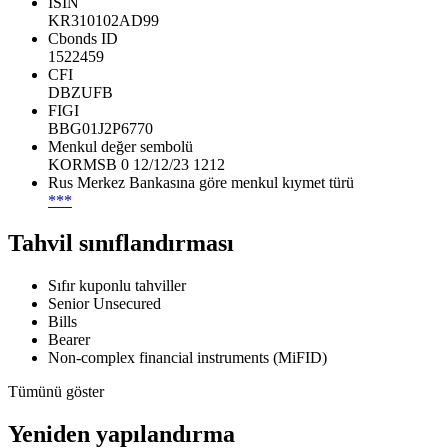
ISIN
KR310102AD99
Cbonds ID
1522459
CFI
DBZUFB
FIGI
BBG01J2P6770
Menkul değer sembolü
KORMSB 0 12/12/23 1212
Rus Merkez Bankasına göre menkul kıymet türü
***
Tahvil sınıflandırması
Sıfır kuponlu tahviller
Senior Unsecured
Bills
Bearer
Non-complex financial instruments (MiFID)
Tümünü göster
Yeniden yapılandırma