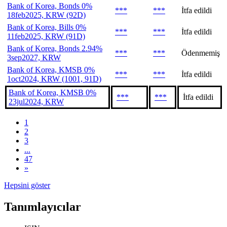
Bank of Korea, Bonds 0%
***
***
İtfa edildi
18feb2025, KRW (92D)
Bank of Korea, Bills 0%
***
***
İtfa edildi
11feb2025, KRW (91D)
Bank of Korea, Bonds 2.94%
***
***
Ödenmemiş
3sep2027, KRW
Bank of Korea, KMSB 0%
***
***
İtfa edildi
1oct2024, KRW (1001, 91D)
Bank of Korea, KMSB 0%
***
***
İtfa edildi
23jul2024, KRW
1
2
3
...
47
»
Hepsini göster
Tanımlayıcılar