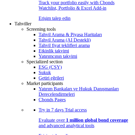
Track your portfolio easily with Cbonds
Watchlist, Portfolio & Excel Add-in
Erişim talep edin
Tahviller
Screening tools
Tahvil Arama & Piyasa Haritaları
Tahvil Arama (AI Destekli)
Tahvil fiyat teklifleri arama
Etkinlik takvimi
Yatırımcının takvimi
Specialized section
ESG (ÇSY)
Sukuk
Getiri eğrileri
Market participants
Yatırım Bankaları ve Hukuk Danışmanları
Derecelendirmeleri
Cbonds Pages
Try in
7 days
Trial access
Evaluate over
1 million global bond coverage
and advanced analytical tools