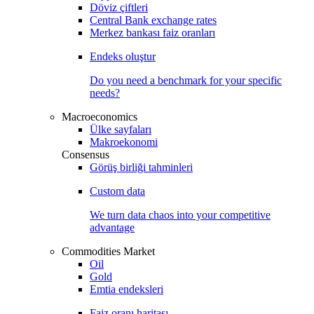
Döviz çiftleri
Central Bank exchange rates
Merkez bankası faiz oranları
Endeks oluştur
Do you need a benchmark for your specific
needs?
Macroeconomics
Ülke sayfaları
Makroekonomi
Consensus
Görüş birliği tahminleri
Custom data
We turn data chaos into your competitive
advantage
Commodities Market
Oil
Gold
Emtia endeksleri
Faiz oranı haritası