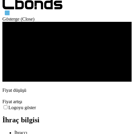
Gösterge (Close)
İşlem hacmi
16. Dec
30. Dec
13. Jan
10. Feb
24. Feb
Fiyat düşüşü
Fiyat artışı
Logoyu göster
İhraç bilgisi
İhraççı