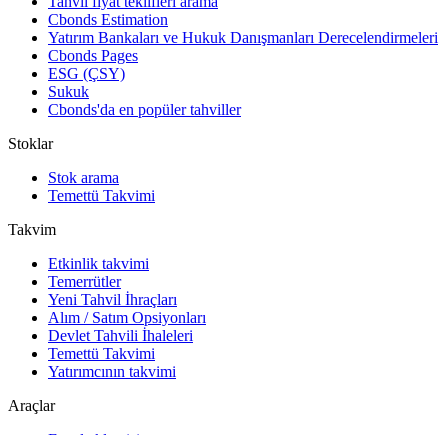
Tahvil fiyat teklifleri arama
Cbonds Estimation
Yatırım Bankaları ve Hukuk Danışmanları Derecelendirmeleri
Cbonds Pages
ESG (ÇSY)
Sukuk
Cbonds'da en popüler tahviller
Stoklar
Stok arama
Temettü Takvimi
Takvim
Etkinlik takvimi
Temerrütler
Yeni Tahvil İhraçları
Alım / Satım Opsiyonları
Devlet Tahvili İhaleleri
Temettü Takvimi
Yatırımcının takvimi
Araçlar
Excel eklentisi