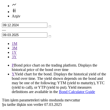
Arşiv
—
1М
3М
1Y
3Y
P
Bond price chart on the trading platform. Displays the
historical price of the bond over time
Y
Yield chart for the bond. Displays the historical yield of the
bond over time. The yield shown depends on the bond and
may be one of the following: YTM (yield to maturity), YTC
(yield to call), or YTP (yield to put). Yield measures
definitions are available in the
Bond Calculator Guide
Tüm işlem parametreleri tablo modunda mevcuttur
Şu tarihe ilişkin son veriler
07.03.2025