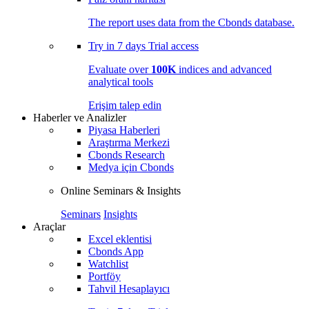
The report uses data from the Cbonds database.
Try in
7 days
Trial access
Evaluate over
100K
indices and advanced
analytical tools
Erişim talep edin
Haberler ve Analizler
Piyasa Haberleri
Araştırma Merkezi
Cbonds Research
Medya için Cbonds
Online Seminars & Insights
Seminars
Insights
Araçlar
Excel eklentisi
Cbonds App
Watchlist
Portföy
Tahvil Hesaplayıcı