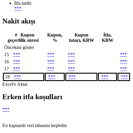
İtfa tarihi
***
Nakit akışı
#
Kupon
Kupon,
Kupon
İtfa,
geçerlilik süresi
%
tutarı, KRW
KRW
Öncekini göster
15
***
***
***
***
16
***
***
***
***
17
***
***
***
***
18
***
***
***
***
***
Excel'e Aktar
Erken itfa koşulları
***
En kapsamlı veri tabanını keşfedin