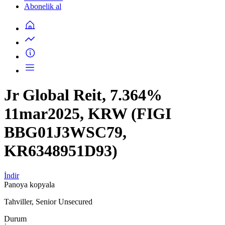
Abonelik al
Jr Global Reit, 7.364%
11mar2025, KRW (FIGI
BBG01J3WSC79,
KR6348951D93)
İndir
Panoya kopyala
Tahviller, Senior Unsecured
Durum