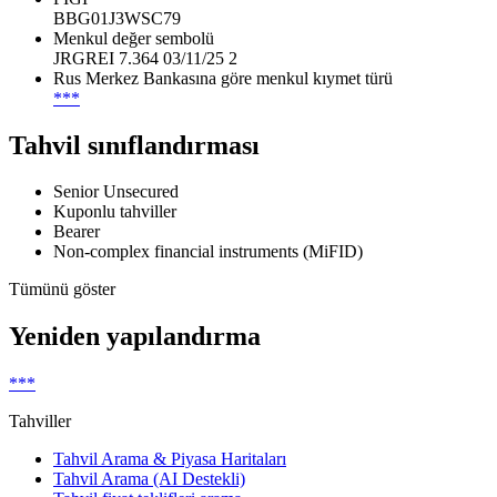
BBG01J3WSC79
Menkul değer sembolü
JRGREI 7.364 03/11/25 2
Rus Merkez Bankasına göre menkul kıymet türü
***
Tahvil sınıflandırması
Senior Unsecured
Kuponlu tahviller
Bearer
Non-complex financial instruments (MiFID)
Tümünü göster
Yeniden yapılandırma
***
Tahviller
Tahvil Arama & Piyasa Haritaları
Tahvil Arama (AI Destekli)