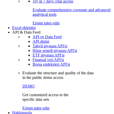
Try in
7 days
Trial access
Evaluate comprehensive coverage and advanced
analytical tools
Erişim talep edin
Excel eklentisi
API & Data Feed
API ve Data Feed
API dizini
Tahvil piyasası API'si
Hisse senedi piyasası API'si
ETF piyasası API'si
Finansal veri API'si
Borsa endeksleri API'si
Evaluate the structure and quality of the data
in the public demo access
DEMO
Get customized access to the
specific data sets
Erişim talep edin
Hakkımızda