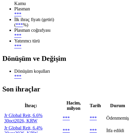
Kamu
Plasman
***
İlk ihraç fiyatı (getiri)
(
***
%)
Plasman coğrafyası
***
Yatırımcı türü
***
Dönüşüm ve Değişim
Dönüşüm koşulları
***
Son ihraçlar
Hacim,
İhraç:
Tarih
Durum
milyon
Jr Global Reit, 6.6%
***
***
Ödenmemiş
30oct2026, KRW
Jr Global Reit, 6.4%
***
***
İtfa edildi