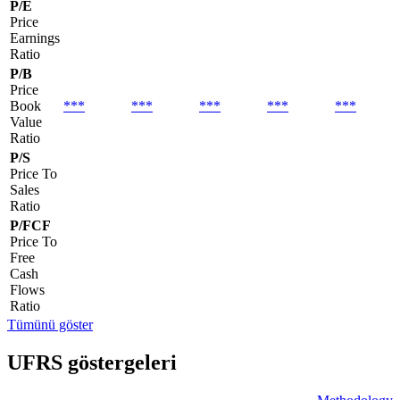
P/E
Price
Earnings
Ratio
P/B
Price
Book
***
***
***
***
***
Value
Ratio
P/S
Price To
Sales
Ratio
P/FCF
Price To
Free
Cash
Flows
Ratio
Tümünü göster
UFRS göstergeleri