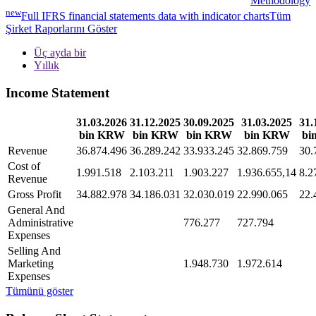
Methodology
new
Full IFRS financial statements data with indicator charts
Tüm
Şirket Raporlarını Göster
Üç ayda bir
Yıllık
Income Statement
31.03.2026
31.12.2025
30.09.2025
31.03.2025
31.
bin KRW
bin KRW
bin KRW
bin KRW
bi
Revenue
36.874.496
36.289.242
33.933.245
32.869.759
30.
Cost of
1.991.518
2.103.211
1.903.227
1.936.655,14
8.2
Revenue
Gross Profit
34.882.978
34.186.031
32.030.019
22.990.065
22.
General And
Administrative
776.277
727.794
Expenses
Selling And
Marketing
1.948.730
1.972.614
Expenses
Tümünü göster