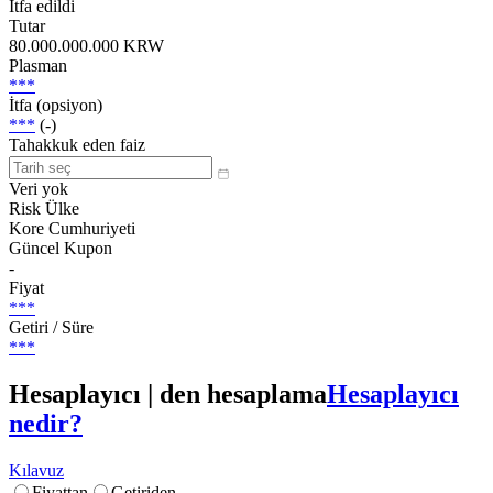
İtfa edildi
Tutar
80.000.000.000 KRW
Plasman
***
İtfa (opsiyon)
***
(-)
Tahakkuk eden faiz
Veri yok
Risk Ülke
Kore Cumhuriyeti
Güncel Kupon
-
Fiyat
***
Getiri / Süre
***
Hesaplayıcı | den hesaplama
Hesaplayıcı
nedir?
Kılavuz
Fiyattan
Getiriden