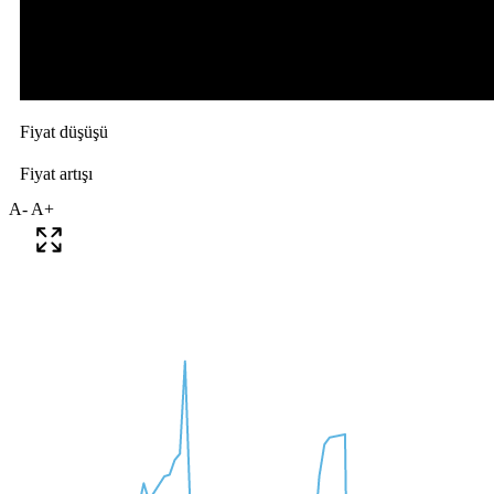
A-
A+