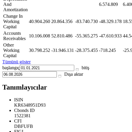
And
6.574.809
6.40
Amortization
Change In
Working
40.904.260
20.864.356
-83.740.730
-48.329.178
18.5
Capital
Accounts
10.106.008
52.810.486
-55.365.275
-47.610.933
44.5
Receivables
Other
Working
30.798.252
-31.946.131
-28.375.455
-718.245
-25.
Capital
Tümünü göster
başlangıç
bitiş
Dışa aktar
Tanımlayıcılar
ISIN
KR6348951D93
Cbonds ID
1522381
CFI
DBFUFB
FIGI