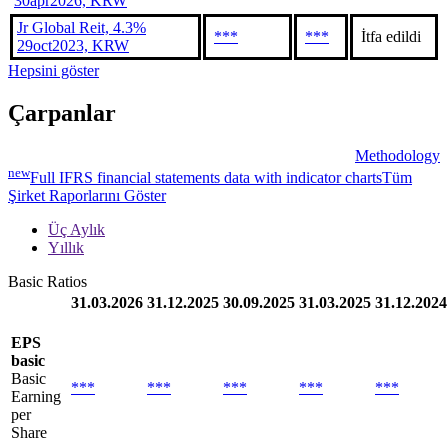
30apr2026, KRW
Jr Global Reit, 4.3%
***
***
İtfa edildi
29oct2023, KRW
Hepsini göster
Çarpanlar
Methodology
new
Full IFRS financial statements data with indicator charts
Tüm
Şirket Raporlarını Göster
Üç Aylık
Yıllık
Basic Ratios
31.03.2026
31.12.2025
30.09.2025
31.03.2025
31.12.2024
EPS
basic
Basic
***
***
***
***
***
Earning
per
Share