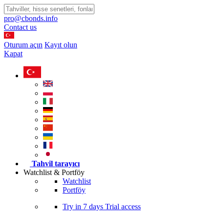
pro@cbonds.info
Contact us
Oturum açın
Kayıt olun
Kapat
Tahvil tarayıcı
Watchlist & Portföy
Watchlist
Portföy
Try in
7 days
Trial access