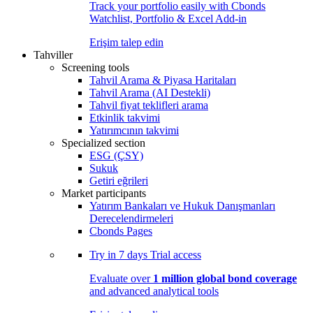
Track your portfolio easily with Cbonds
Watchlist, Portfolio & Excel Add-in
Erişim talep edin
Tahviller
Screening tools
Tahvil Arama & Piyasa Haritaları
Tahvil Arama (AI Destekli)
Tahvil fiyat teklifleri arama
Etkinlik takvimi
Yatırımcının takvimi
Specialized section
ESG (ÇSY)
Sukuk
Getiri eğrileri
Market participants
Yatırım Bankaları ve Hukuk Danışmanları
Derecelendirmeleri
Cbonds Pages
Try in
7 days
Trial access
Evaluate over
1 million global bond coverage
and advanced analytical tools