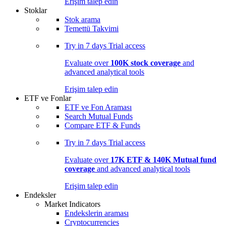
Erişim talep edin
Stoklar
Stok arama
Temettü Takvimi
Try in
7 days
Trial access
Evaluate over
100K stock coverage
and
advanced analytical tools
Erişim talep edin
ETF ve Fonlar
ETF ve Fon Araması
Search Mutual Funds
Compare ETF & Funds
Try in
7 days
Trial access
Evaluate over
17K ETF & 140K Mutual fund
coverage
and advanced analytical tools
Erişim talep edin
Endeksler
Market Indicators
Endekslerin araması
Cryptocurrencies