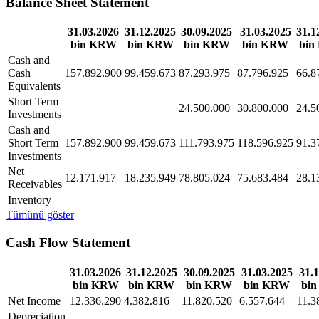
Balance Sheet Statement
31.03.2026
31.12.2025
30.09.2025
31.03.2025
31.1
bin KRW
bin KRW
bin KRW
bin KRW
bin
Cash and
Cash
157.892.900
99.459.673
87.293.975
87.796.925
66.8
Equivalents
Short Term
24.500.000
30.800.000
24.5
Investments
Cash and
Short Term
157.892.900
99.459.673
111.793.975
118.596.925
91.3
Investments
Net
12.171.917
18.235.949
78.805.024
75.683.484
28.1
Receivables
Inventory
Tümünü göster
Cash Flow Statement
31.03.2026
31.12.2025
30.09.2025
31.03.2025
31.
bin KRW
bin KRW
bin KRW
bin KRW
bi
Net Income
12.336.290
4.382.816
11.820.520
6.557.644
11.3
Depreciation