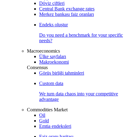
Döviz çiftleri
Central Bank exchange rates
Merkez bankası faiz oranları
Endeks oluştur
Do you need a benchmark for your specific
needs?
Macroeconomics
Ülke sayfaları
Makroekonomi
Consensus
Görüş birliği tahminleri
Custom data
We turn data chaos into your competitive
advantage
Commodities Market
Oil
Gold
Emtia endeksleri
Faiz oranı haritası