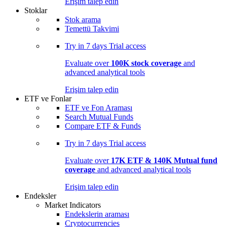
Erişim talep edin
Stoklar
Stok arama
Temettü Takvimi
Try in
7 days
Trial access
Evaluate over
100K stock coverage
and
advanced analytical tools
Erişim talep edin
ETF ve Fonlar
ETF ve Fon Araması
Search Mutual Funds
Compare ETF & Funds
Try in
7 days
Trial access
Evaluate over
17K ETF & 140K Mutual fund
coverage
and advanced analytical tools
Erişim talep edin
Endeksler
Market Indicators
Endekslerin araması
Cryptocurrencies