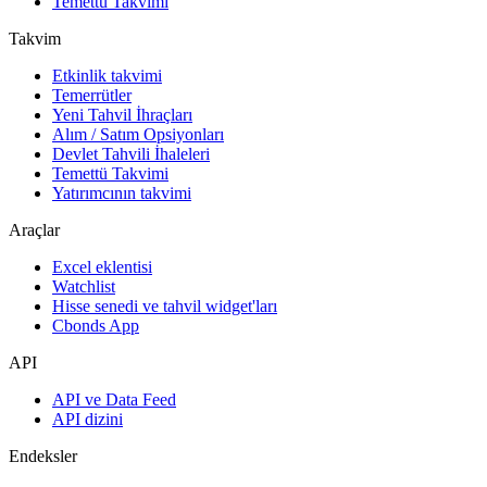
Temettü Takvimi
Takvim
Etkinlik takvimi
Temerrütler
Yeni Tahvil İhraçları
Alım / Satım Opsiyonları
Devlet Tahvili İhaleleri
Temettü Takvimi
Yatırımcının takvimi
Araçlar
Excel eklentisi
Watchlist
Hisse senedi ve tahvil widget'ları
Cbonds App
API
API ve Data Feed
API dizini
Endeksler