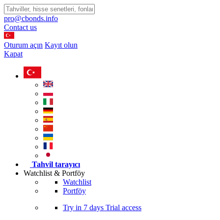
pro@cbonds.info
Contact us
Oturum açın
Kayıt olun
Kapat
Tahvil tarayıcı
Watchlist & Portföy
Watchlist
Portföy
Try in
7 days
Trial access