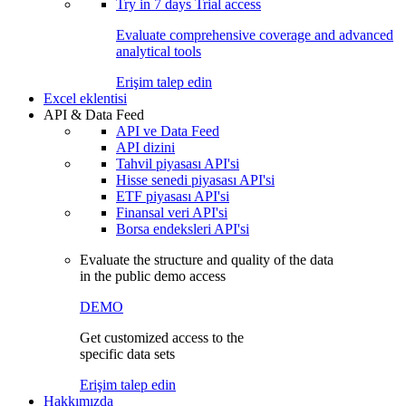
Try in
7 days
Trial access
Evaluate comprehensive coverage and advanced
analytical tools
Erişim talep edin
Excel eklentisi
API & Data Feed
API ve Data Feed
API dizini
Tahvil piyasası API'si
Hisse senedi piyasası API'si
ETF piyasası API'si
Finansal veri API'si
Borsa endeksleri API'si
Evaluate the structure and quality of the data
in the public demo access
DEMO
Get customized access to the
specific data sets
Erişim talep edin
Hakkımızda