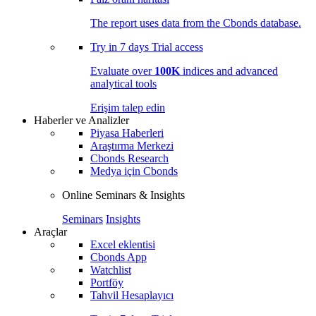
The report uses data from the Cbonds database.
Try in
7 days
Trial access
Evaluate over
100K
indices and advanced
analytical tools
Erişim talep edin
Haberler ve Analizler
Piyasa Haberleri
Araştırma Merkezi
Cbonds Research
Medya için Cbonds
Online Seminars & Insights
Seminars
Insights
Araçlar
Excel eklentisi
Cbonds App
Watchlist
Portföy
Tahvil Hesaplayıcı