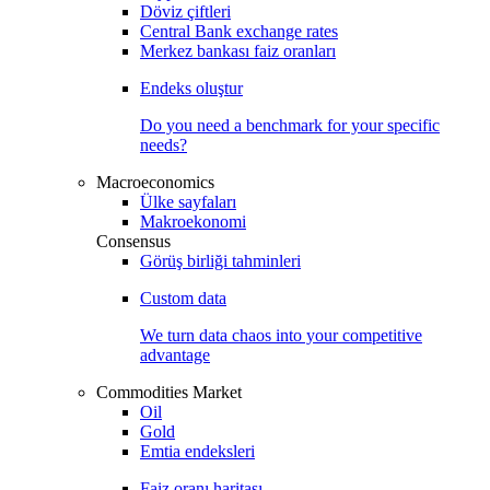
Döviz çiftleri
Central Bank exchange rates
Merkez bankası faiz oranları
Endeks oluştur
Do you need a benchmark for your specific
needs?
Macroeconomics
Ülke sayfaları
Makroekonomi
Consensus
Görüş birliği tahminleri
Custom data
We turn data chaos into your competitive
advantage
Commodities Market
Oil
Gold
Emtia endeksleri
Faiz oranı haritası