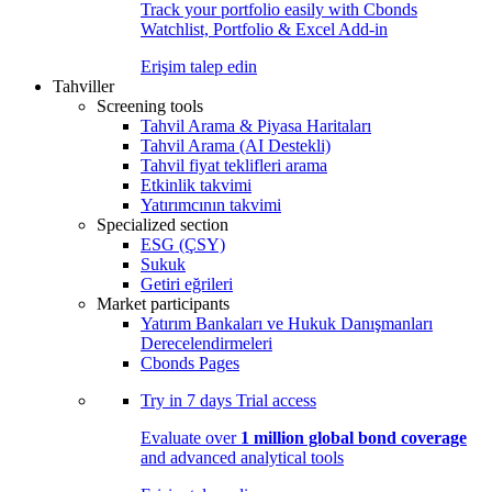
Track your portfolio easily with Cbonds
Watchlist, Portfolio & Excel Add-in
Erişim talep edin
Tahviller
Screening tools
Tahvil Arama & Piyasa Haritaları
Tahvil Arama (AI Destekli)
Tahvil fiyat teklifleri arama
Etkinlik takvimi
Yatırımcının takvimi
Specialized section
ESG (ÇSY)
Sukuk
Getiri eğrileri
Market participants
Yatırım Bankaları ve Hukuk Danışmanları
Derecelendirmeleri
Cbonds Pages
Try in
7 days
Trial access
Evaluate over
1 million global bond coverage
and advanced analytical tools