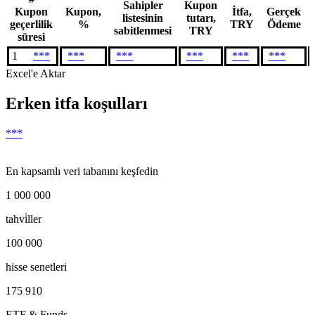
Sahipler
Kupon
Kupon
Kupon,
İtfa,
Gerçek
listesinin
tutarı,
geçerlilik
%
TRY
Ödeme
sabitlenmesi
TRY
süresi
1
***
***
***
***
***
***
Excel'e Aktar
Erken itfa koşulları
***
En kapsamlı veri tabanını keşfedin
1 000 000
tahvi̇ller
100 000
hisse senetleri
175 910
ETF & Funds