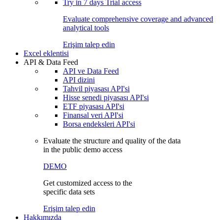
Try in
7 days
Trial access
Evaluate comprehensive coverage and advanced
analytical tools
Erişim talep edin
Excel eklentisi
API & Data Feed
API ve Data Feed
API dizini
Tahvil piyasası API'si
Hisse senedi piyasası API'si
ETF piyasası API'si
Finansal veri API'si
Borsa endeksleri API'si
Evaluate the structure and quality of the data
in the public demo access
DEMO
Get customized access to the
specific data sets
Erişim talep edin
Hakkımızda