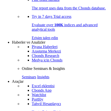
The report uses data from the Cbonds database.
Try in
7 days
Trial access
Evaluate over
100K
indices and advanced
analytical tools
Erişim talep edin
Haberler ve Analizler
Piyasa Haberleri
Araştırma Merkezi
Cbonds Research
Medya için Cbonds
Online Seminars & Insights
Seminars
Insights
Araçlar
Excel eklentisi
Cbonds App
Watchlist
Portföy
Tahvil Hesaplayıcı