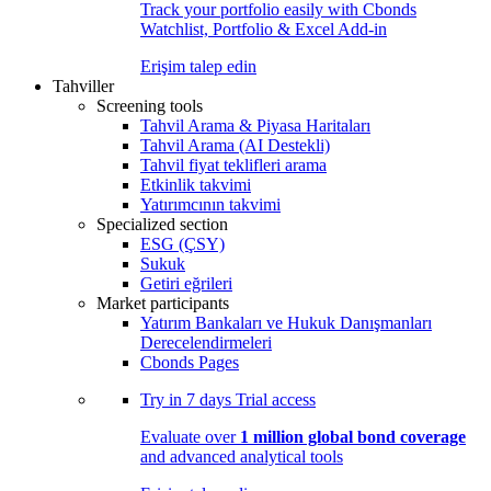
Track your portfolio easily with Cbonds
Watchlist, Portfolio & Excel Add-in
Erişim talep edin
Tahviller
Screening tools
Tahvil Arama & Piyasa Haritaları
Tahvil Arama (AI Destekli)
Tahvil fiyat teklifleri arama
Etkinlik takvimi
Yatırımcının takvimi
Specialized section
ESG (ÇSY)
Sukuk
Getiri eğrileri
Market participants
Yatırım Bankaları ve Hukuk Danışmanları
Derecelendirmeleri
Cbonds Pages
Try in
7 days
Trial access
Evaluate over
1 million global bond coverage
and advanced analytical tools