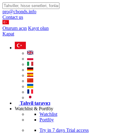
pro@cbonds.info
Contact us
Oturum açın
Kayıt olun
Kapat
Tahvil tarayıcı
Watchlist & Portföy
Watchlist
Portföy
Try in
7 days
Trial access