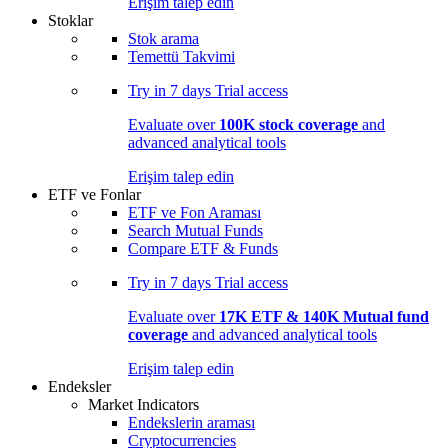
Erişim talep edin
Stoklar
Stok arama
Temettü Takvimi
Try in
7 days
Trial access
Evaluate over
100K stock coverage
and
advanced analytical tools
Erişim talep edin
ETF ve Fonlar
ETF ve Fon Araması
Search Mutual Funds
Compare ETF & Funds
Try in
7 days
Trial access
Evaluate over
17K ETF & 140K Mutual fund
coverage
and advanced analytical tools
Erişim talep edin
Endeksler
Market Indicators
Endekslerin araması
Cryptocurrencies