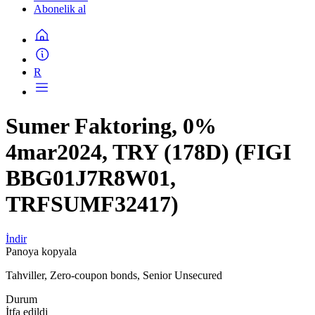
Abonelik al
R
Sumer Faktoring, 0%
4mar2024, TRY (178D) (FIGI
BBG01J7R8W01,
TRFSUMF32417)
İndir
Panoya kopyala
Tahviller, Zero-coupon bonds, Senior Unsecured
Durum
İtfa edildi