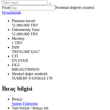
Fiyat
Nominal değerin yüzdesi
Hesaplamak
Plasman hacmi
51.000.000 TRY
Ödenmemiş Tutar
51.000.000 TRY
Mezhep
1 TRY
ISIN
TRFSUMF32417
CFI
DYZSXB
FIGI
BBG01J7R8W01
Menkul değer sembolü
SUMERF 0 03/04/24 178
İhraç bilgisi
İhraççı
Sumer Faktoring
Tam borçlu / ihraççı adı