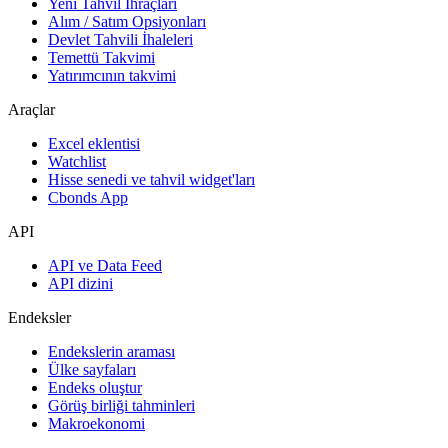
Yeni Tahvil İhraçları
Alım / Satım Opsiyonları
Devlet Tahvili İhaleleri
Temettü Takvimi
Yatırımcının takvimi
Araçlar
Excel eklentisi
Watchlist
Hisse senedi ve tahvil widget'ları
Cbonds App
API
API ve Data Feed
API dizini
Endeksler
Endekslerin araması
Ülke sayfaları
Endeks oluştur
Görüş birliği tahminleri
Makroekonomi