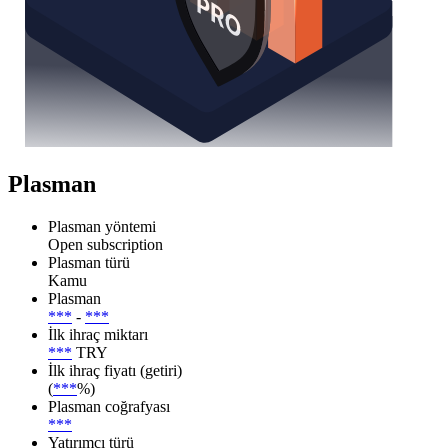
Plasman
Plasman yöntemi
Open subscription
Plasman türü
Kamu
Plasman
***
-
***
İlk ihraç miktarı
***
TRY
İlk ihraç fiyatı (getiri)
(
***
%)
Plasman coğrafyası
***
Yatırımcı türü