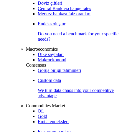
Döviz çiftleri
Central Bank exchange rates
Merkez bankası faiz oranları
Endeks oluştur
Do you need a benchmark for your specific
needs?
Macroeconomics
Ülke sayfaları
Makroekonomi
Consensus
Görüş birliği tahminleri
Custom data
We turn data chaos into your competitive
advantage
Commodities Market
Oil
Gold
Emtia endeksleri
Faiz oranı haritası