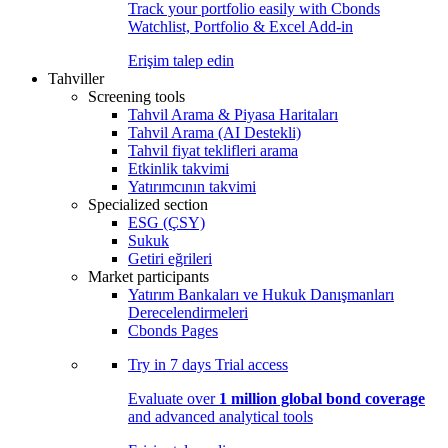
Track your portfolio easily with Cbonds
Watchlist, Portfolio & Excel Add-in
Erişim talep edin
Tahviller
Screening tools
Tahvil Arama & Piyasa Haritaları
Tahvil Arama (AI Destekli)
Tahvil fiyat teklifleri arama
Etkinlik takvimi
Yatırımcının takvimi
Specialized section
ESG (ÇSY)
Sukuk
Getiri eğrileri
Market participants
Yatırım Bankaları ve Hukuk Danışmanları
Derecelendirmeleri
Cbonds Pages
Try in
7 days
Trial access
Evaluate over
1 million global bond coverage
and advanced analytical tools