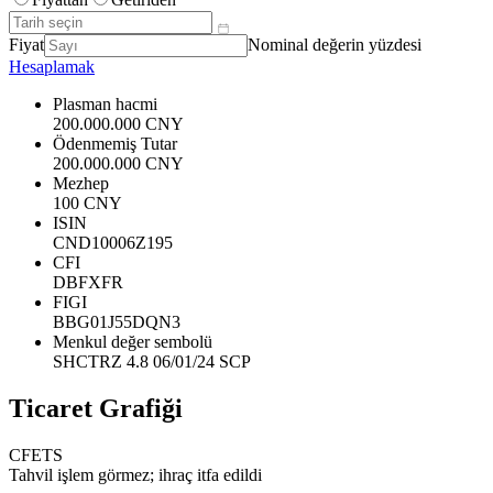
Fiyat
Nominal değerin yüzdesi
Hesaplamak
Plasman hacmi
200.000.000 CNY
Ödenmemiş Tutar
200.000.000 CNY
Mezhep
100 CNY
ISIN
CND10006Z195
CFI
DBFXFR
FIGI
BBG01J55DQN3
Menkul değer sembolü
SHCTRZ 4.8 06/01/24 SCP
Ticaret Grafiği
CFETS
Tahvil işlem görmez; ihraç itfa edildi