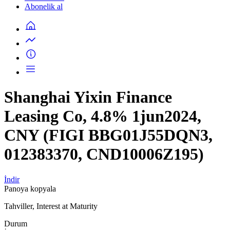
Abonelik al
Shanghai Yixin Finance
Leasing Co, 4.8% 1jun2024,
CNY (FIGI BBG01J55DQN3,
012383370, CND10006Z195)
İndir
Panoya kopyala
Tahviller, Interest at Maturity
Durum