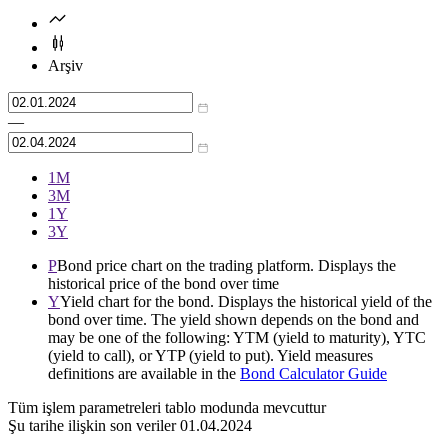
Arşiv
—
1М
3М
1Y
3Y
P
Bond price chart on the trading platform. Displays the
historical price of the bond over time
Y
Yield chart for the bond. Displays the historical yield of the
bond over time. The yield shown depends on the bond and
may be one of the following: YTM (yield to maturity), YTC
(yield to call), or YTP (yield to put). Yield measures
definitions are available in the
Bond Calculator Guide
Tüm işlem parametreleri tablo modunda mevcuttur
Şu tarihe ilişkin son veriler
01.04.2024