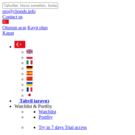
pro@cbonds.info
Contact us
Oturum açın
Kayıt olun
Kapat
Tahvil tarayıcı
Watchlist & Portföy
Watchlist
Portföy
Try in
7 days
Trial access