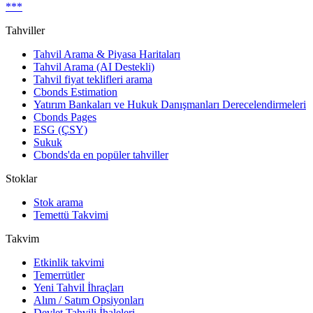
***
Tahviller
Tahvil Arama & Piyasa Haritaları
Tahvil Arama (AI Destekli)
Tahvil fiyat teklifleri arama
Cbonds Estimation
Yatırım Bankaları ve Hukuk Danışmanları Derecelendirmeleri
Cbonds Pages
ESG (ÇSY)
Sukuk
Cbonds'da en popüler tahviller
Stoklar
Stok arama
Temettü Takvimi
Takvim
Etkinlik takvimi
Temerrütler
Yeni Tahvil İhraçları
Alım / Satım Opsiyonları
Devlet Tahvili İhaleleri