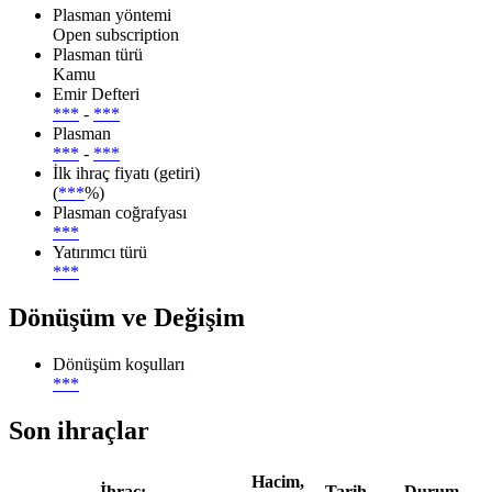
Plasman yöntemi
Open subscription
Plasman türü
Kamu
Emir Defteri
***
-
***
Plasman
***
-
***
İlk ihraç fiyatı (getiri)
(
***
%)
Plasman coğrafyası
***
Yatırımcı türü
***
Dönüşüm ve Değişim
Dönüşüm koşulları
***
Son ihraçlar
Hacim,
İhraç:
Tarih
Durum