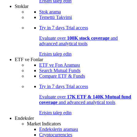
Erişim talep edin
Stoklar
Stok arama
Temettü Takvimi
Try in
7 days
Trial access
Evaluate over
100K stock coverage
and
advanced analytical tools
Erişim talep edin
ETF ve Fonlar
ETF ve Fon Araması
Search Mutual Funds
Compare ETF & Funds
Try in
7 days
Trial access
Evaluate over
17K ETF & 140K Mutual fund
coverage
and advanced analytical tools
Erişim talep edin
Endeksler
Market Indicators
Endekslerin araması
Cryptocurrencies