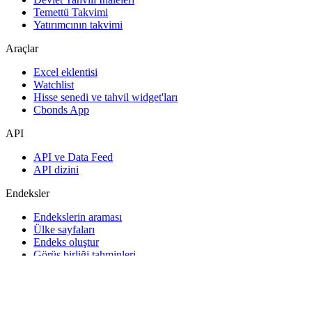
Temettü Takvimi
Yatırımcının takvimi
Araçlar
Excel eklentisi
Watchlist
Hisse senedi ve tahvil widget'ları
Cbonds App
API
API ve Data Feed
API dizini
Endeksler
Endekslerin araması
Ülke sayfaları
Endeks oluştur
Görüş birliği tahminleri
Makroekonomi
ETF ve Fonlar