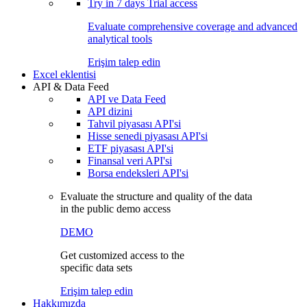
Try in
7 days
Trial access
Evaluate comprehensive coverage and advanced
analytical tools
Erişim talep edin
Excel eklentisi
API & Data Feed
API ve Data Feed
API dizini
Tahvil piyasası API'si
Hisse senedi piyasası API'si
ETF piyasası API'si
Finansal veri API'si
Borsa endeksleri API'si
Evaluate the structure and quality of the data
in the public demo access
DEMO
Get customized access to the
specific data sets
Erişim talep edin
Hakkımızda