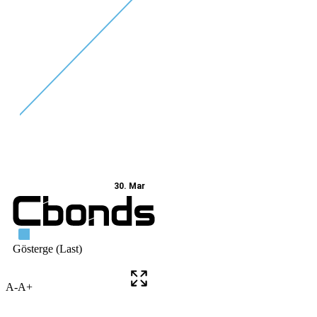
A-
A+