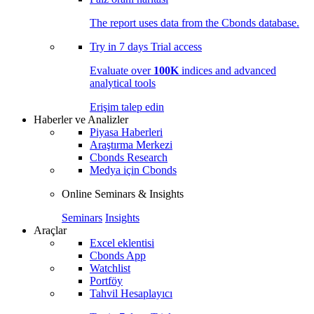
The report uses data from the Cbonds database.
Try in
7 days
Trial access
Evaluate over
100K
indices and advanced
analytical tools
Erişim talep edin
Haberler ve Analizler
Piyasa Haberleri
Araştırma Merkezi
Cbonds Research
Medya için Cbonds
Online Seminars & Insights
Seminars
Insights
Araçlar
Excel eklentisi
Cbonds App
Watchlist
Portföy
Tahvil Hesaplayıcı