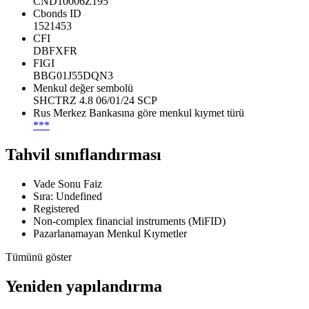
CND10006Z195
Cbonds ID
1521453
CFI
DBFXFR
FIGI
BBG01J55DQN3
Menkul değer sembolü
SHCTRZ 4.8 06/01/24 SCP
Rus Merkez Bankasına göre menkul kıymet türü
***
Tahvil sınıflandırması
Vade Sonu Faiz
Sıra: Undefined
Registered
Non-complex financial instruments (MiFID)
Pazarlanamayan Menkul Kıymetler
Tümünü göster
Yeniden yapılandırma