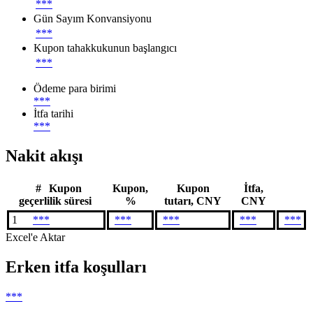
***
Gün Sayım Konvansiyonu
***
Kupon tahakkukunun başlangıcı
***
Ödeme para birimi
***
İtfa tarihi
***
Nakit akışı
#
Kupon
Kupon,
Kupon
İtfa,
geçerlilik süresi
%
tutarı, CNY
CNY
1
***
***
***
***
***
Excel'e Aktar
Erken itfa koşulları
***