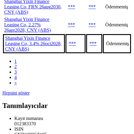
Shanghai Yixin Finance
Leasing Co, FRN 26aug2030,
***
***
Ödenmemiş
CNY (ABS)
Shanghai Yixin Finance
Leasing Co, 2.27%
***
***
Ödenmemiş
26apr2028, CNY (ABS)
Shanghai Yixin Finance
Leasing Co, 3.4% 26oct2028,
***
***
Ödenmemiş
CNY (ABS)
1
2
3
4
»
Hepsini göster
Tanımlayıcılar
Kayıt numarası
012383370
ISIN