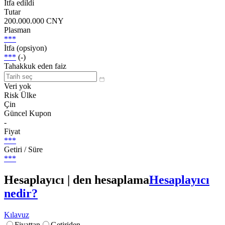
İtfa edildi
Tutar
200.000.000 CNY
Plasman
***
İtfa (opsiyon)
***
(-)
Tahakkuk eden faiz
Veri yok
Risk Ülke
Çin
Güncel Kupon
-
Fiyat
***
Getiri / Süre
***
Hesaplayıcı | den hesaplama
Hesaplayıcı
nedir?
Kılavuz
Fiyattan
Getiriden