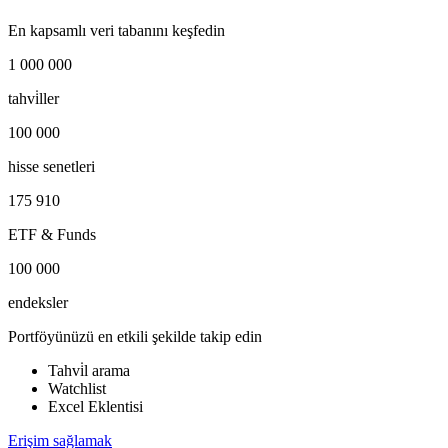
En kapsamlı veri tabanını keşfedin
1 000 000
tahvi̇ller
100 000
hisse senetleri
175 910
ETF & Funds
100 000
endeksler
Portföyünüzü en etkili şekilde takip edin
Tahvi̇l arama
Watchlist
Excel Eklentisi
Erişim sağlamak