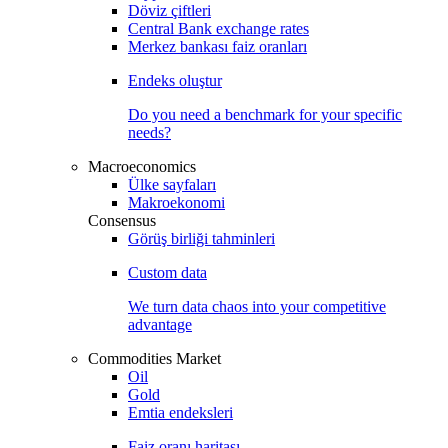
Döviz çiftleri
Central Bank exchange rates
Merkez bankası faiz oranları
Endeks oluştur
Do you need a benchmark for your specific
needs?
Macroeconomics
Ülke sayfaları
Makroekonomi
Consensus
Görüş birliği tahminleri
Custom data
We turn data chaos into your competitive
advantage
Commodities Market
Oil
Gold
Emtia endeksleri
Faiz oranı haritası