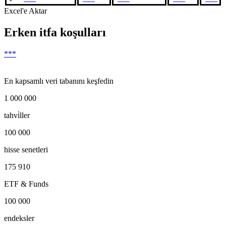
Excel'e Aktar
Erken itfa koşulları
***
En kapsamlı veri tabanını keşfedin
1 000 000
tahvi̇ller
100 000
hisse senetleri
175 910
ETF & Funds
100 000
endeksler