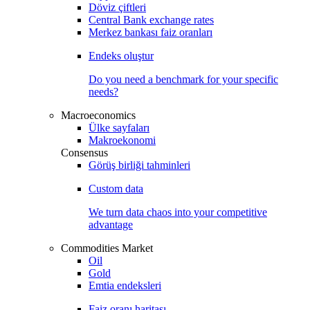
Döviz çiftleri
Central Bank exchange rates
Merkez bankası faiz oranları
Endeks oluştur
Do you need a benchmark for your specific
needs?
Macroeconomics
Ülke sayfaları
Makroekonomi
Consensus
Görüş birliği tahminleri
Custom data
We turn data chaos into your competitive
advantage
Commodities Market
Oil
Gold
Emtia endeksleri
Faiz oranı haritası