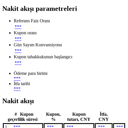
Nakit akışı parametreleri
Referans Faiz Oranı
***
Kupon oranı
***
Gün Sayım Konvansiyonu
***
Kupon tahakkukunun başlangıcı
***
Ödeme para birimi
***
İtfa tarihi
***
Nakit akışı
#
Kupon
Kupon,
Kupon
İtfa,
geçerlilik süresi
%
tutarı, CNY
CNY
1
***
***
***
***
***