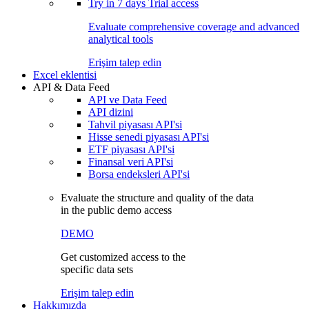
Try in
7 days
Trial access
Evaluate comprehensive coverage and advanced
analytical tools
Erişim talep edin
Excel eklentisi
API & Data Feed
API ve Data Feed
API dizini
Tahvil piyasası API'si
Hisse senedi piyasası API'si
ETF piyasası API'si
Finansal veri API'si
Borsa endeksleri API'si
Evaluate the structure and quality of the data
in the public demo access
DEMO
Get customized access to the
specific data sets
Erişim talep edin
Hakkımızda