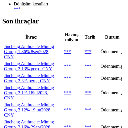
Dönüşüm koşulları
***
Son ihraçlar
Hacim,
İhraç:
Tarih
Durum
milyon
Jincheng Anthracite Mining
Group, 1.86% 8sep2028,
***
***
Ödenmemiş
CNY
Jincheng Anthracite Mining
***
***
Ödenmemiş
Group, 2.13% perp., CNY
Jincheng Anthracite Mining
***
***
Ödenmemiş
Group, 2.3% perp., CNY
Jincheng Anthracite Mining
Group, 2.1% 16jul2028,
***
***
Ödenmemiş
CNY
Jincheng Anthracite Mining
Group, 2.12% 19jun2028,
***
***
Ödenmemiş
CNY
Jincheng Anthracite Mining
Group, 2.16% 29apr2028,
***
***
Ödenmemiş