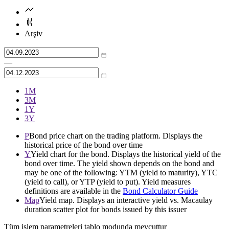
Arşiv
—
1М
3М
1Y
3Y
P
Bond price chart on the trading platform. Displays the
historical price of the bond over time
Y
Yield chart for the bond. Displays the historical yield of the
bond over time. The yield shown depends on the bond and
may be one of the following: YTM (yield to maturity), YTC
(yield to call), or YTP (yield to put). Yield measures
definitions are available in the
Bond Calculator Guide
Map
Yield map. Displays an interactive yield vs. Macaulay
duration scatter plot for bonds issued by this issuer
Tüm işlem parametreleri tablo modunda mevcuttur