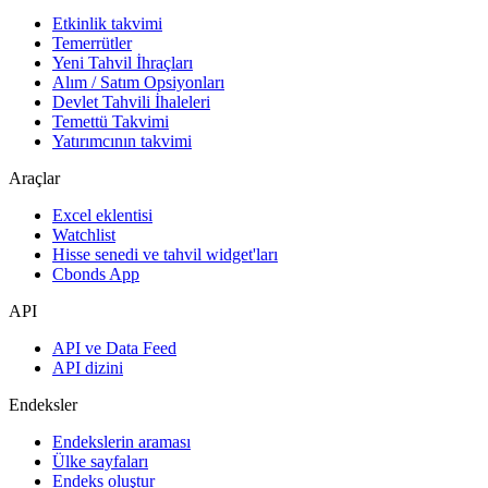
Etkinlik takvimi
Temerrütler
Yeni Tahvil İhraçları
Alım / Satım Opsiyonları
Devlet Tahvili İhaleleri
Temettü Takvimi
Yatırımcının takvimi
Araçlar
Excel eklentisi
Watchlist
Hisse senedi ve tahvil widget'ları
Cbonds App
API
API ve Data Feed
API dizini
Endeksler
Endekslerin araması
Ülke sayfaları
Endeks oluştur