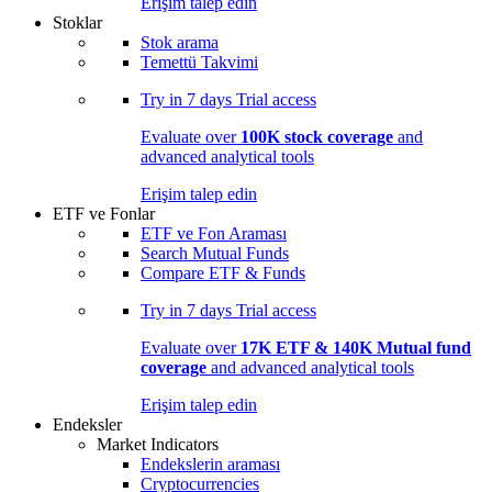
Erişim talep edin
Stoklar
Stok arama
Temettü Takvimi
Try in
7 days
Trial access
Evaluate over
100K stock coverage
and
advanced analytical tools
Erişim talep edin
ETF ve Fonlar
ETF ve Fon Araması
Search Mutual Funds
Compare ETF & Funds
Try in
7 days
Trial access
Evaluate over
17K ETF & 140K Mutual fund
coverage
and advanced analytical tools
Erişim talep edin
Endeksler
Market Indicators
Endekslerin araması
Cryptocurrencies