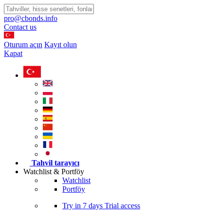
pro@cbonds.info
Contact us
Oturum açın
Kayıt olun
Kapat
Tahvil tarayıcı
Watchlist & Portföy
Watchlist
Portföy
Try in
7 days
Trial access