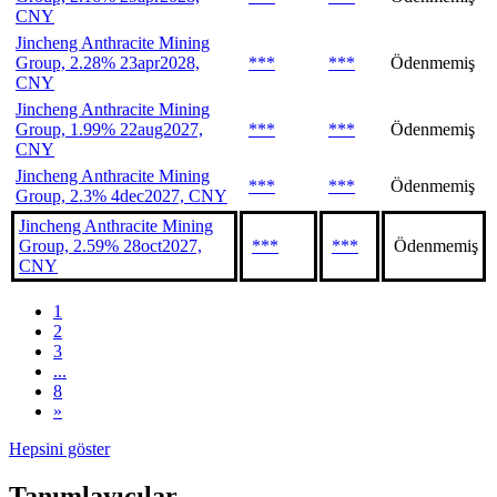
CNY
Jincheng Anthracite Mining
Group, 2.28% 23apr2028,
***
***
Ödenmemiş
CNY
Jincheng Anthracite Mining
Group, 1.99% 22aug2027,
***
***
Ödenmemiş
CNY
Jincheng Anthracite Mining
***
***
Ödenmemiş
Group, 2.3% 4dec2027, CNY
Jincheng Anthracite Mining
Group, 2.59% 28oct2027,
***
***
Ödenmemiş
CNY
1
2
3
...
8
»
Hepsini göster
Tanımlayıcılar