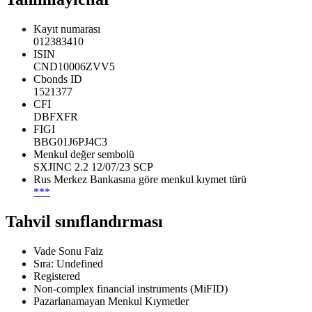
Kayıt numarası
012383410
ISIN
CND10006ZVV5
Cbonds ID
1521377
CFI
DBFXFR
FIGI
BBG01J6PJ4C3
Menkul değer sembolü
SXJINC 2.2 12/07/23 SCP
Rus Merkez Bankasına göre menkul kıymet türü
***
Tahvil sınıflandırması
Vade Sonu Faiz
Sıra: Undefined
Registered
Non-complex financial instruments (MiFID)
Pazarlanamayan Menkul Kıymetler