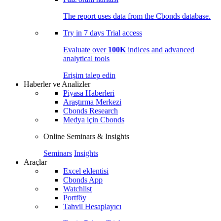
The report uses data from the Cbonds database.
Try in
7 days
Trial access
Evaluate over
100K
indices and advanced
analytical tools
Erişim talep edin
Haberler ve Analizler
Piyasa Haberleri
Araştırma Merkezi
Cbonds Research
Medya için Cbonds
Online Seminars & Insights
Seminars
Insights
Araçlar
Excel eklentisi
Cbonds App
Watchlist
Portföy
Tahvil Hesaplayıcı