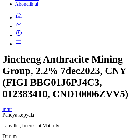
Abonelik al
Jincheng Anthracite Mining
Group, 2.2% 7dec2023, CNY
(FIGI BBG01J6PJ4C3,
012383410, CND10006ZVV5)
İndir
Panoya kopyala
Tahviller, Interest at Maturity
Durum