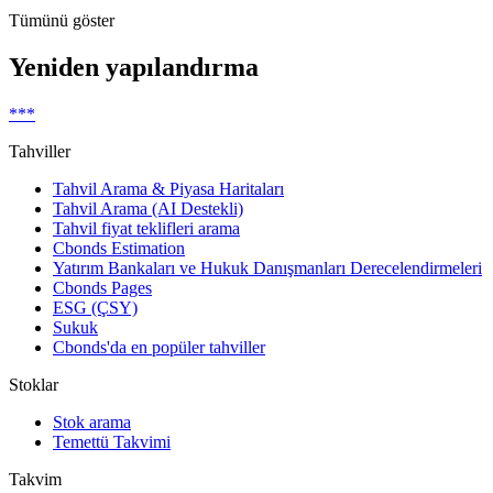
Tümünü göster
Yeniden yapılandırma
***
Tahviller
Tahvil Arama & Piyasa Haritaları
Tahvil Arama (AI Destekli)
Tahvil fiyat teklifleri arama
Cbonds Estimation
Yatırım Bankaları ve Hukuk Danışmanları Derecelendirmeleri
Cbonds Pages
ESG (ÇSY)
Sukuk
Cbonds'da en popüler tahviller
Stoklar
Stok arama
Temettü Takvimi
Takvim