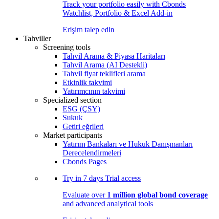
Track your portfolio easily with Cbonds
Watchlist, Portfolio & Excel Add-in
Erişim talep edin
Tahviller
Screening tools
Tahvil Arama & Piyasa Haritaları
Tahvil Arama (AI Destekli)
Tahvil fiyat teklifleri arama
Etkinlik takvimi
Yatırımcının takvimi
Specialized section
ESG (ÇSY)
Sukuk
Getiri eğrileri
Market participants
Yatırım Bankaları ve Hukuk Danışmanları
Derecelendirmeleri
Cbonds Pages
Try in
7 days
Trial access
Evaluate over
1 million global bond coverage
and advanced analytical tools