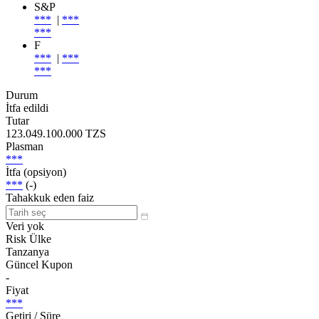
S&P
***
|
***
***
F
***
|
***
***
Durum
İtfa edildi
Tutar
123.049.100.000 TZS
Plasman
***
İtfa (opsiyon)
***
(-)
Tahakkuk eden faiz
Veri yok
Risk Ülke
Tanzanya
Güncel Kupon
-
Fiyat
***
Getiri / Süre