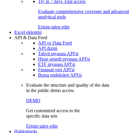
Try in
7 days
Trial access
Evaluate comprehensive coverage and advanced
analytical tools
Erişim talep edin
Excel eklentisi
API & Data Feed
API ve Data Feed
API dizini
Tahvil piyasası API'si
Hisse senedi piyasası API'si
ETF piyasası API'si
Finansal veri API'si
Borsa endeksleri API'si
Evaluate the structure and quality of the data
in the public demo access
DEMO
Get customized access to the
specific data sets
Erişim talep edin
Hakkımızda