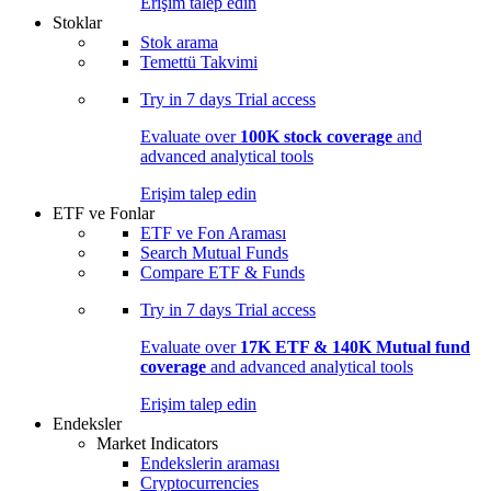
Erişim talep edin
Stoklar
Stok arama
Temettü Takvimi
Try in
7 days
Trial access
Evaluate over
100K stock coverage
and
advanced analytical tools
Erişim talep edin
ETF ve Fonlar
ETF ve Fon Araması
Search Mutual Funds
Compare ETF & Funds
Try in
7 days
Trial access
Evaluate over
17K ETF & 140K Mutual fund
coverage
and advanced analytical tools
Erişim talep edin
Endeksler
Market Indicators
Endekslerin araması
Cryptocurrencies