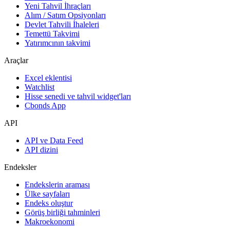
Yeni Tahvil İhraçları
Alım / Satım Opsiyonları
Devlet Tahvili İhaleleri
Temettü Takvimi
Yatırımcının takvimi
Araçlar
Excel eklentisi
Watchlist
Hisse senedi ve tahvil widget'ları
Cbonds App
API
API ve Data Feed
API dizini
Endeksler
Endekslerin araması
Ülke sayfaları
Endeks oluştur
Görüş birliği tahminleri
Makroekonomi