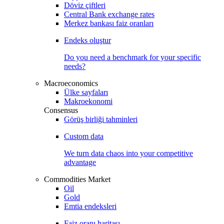
Döviz çiftleri
Central Bank exchange rates
Merkez bankası faiz oranları
Endeks oluştur
Do you need a benchmark for your specific
needs?
Macroeconomics
Ülke sayfaları
Makroekonomi
Consensus
Görüş birliği tahminleri
Custom data
We turn data chaos into your competitive
advantage
Commodities Market
Oil
Gold
Emtia endeksleri
Faiz oranı haritası