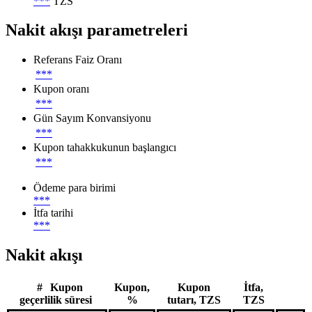
***
TZS
Nakit akışı parametreleri
Referans Faiz Oranı
***
Kupon oranı
***
Gün Sayım Konvansiyonu
***
Kupon tahakkukunun başlangıcı
***
Ödeme para birimi
***
İtfa tarihi
***
Nakit akışı
#
Kupon
Kupon,
Kupon
İtfa,
geçerlilik süresi
%
tutarı, TZS
TZS