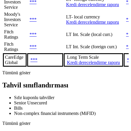
Investors
***
**
Kredi derecelendirme raporu
Service
Moody's
LT- local currency
Investors
***
**
Kredi derecelendirme raporu
Service
Fitch
***
LT Int. Scale (local curr.)
**
Ratings
Fitch
***
LT Int. Scale (foreign curr.)
**
Ratings
CareEdge
Long Term Scale
***
*
Global
Kredi derecelendirme raporu
Tümünü göster
Tahvil sınıflandırması
Sıfır kuponlu tahviller
Senior Unsecured
Bills
Non-complex financial instruments (MiFID)
Tümünü göster