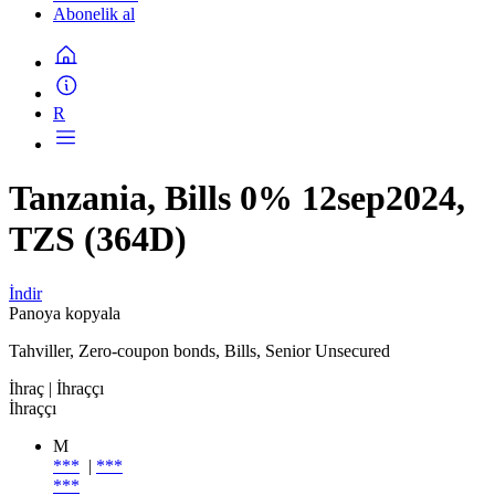
Abonelik al
R
Tanzania, Bills 0% 12sep2024,
TZS (364D)
İndir
Panoya kopyala
Tahviller, Zero-coupon bonds, Bills, Senior Unsecured
İhraç
| İhraççı
İhraççı
M
***
|
***
***