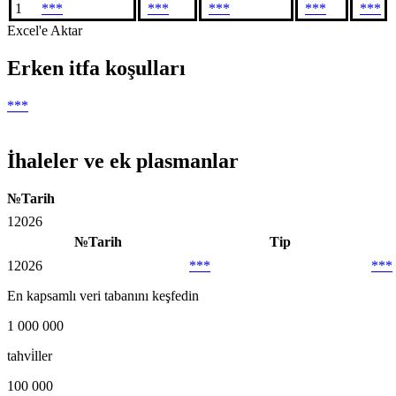
1
***
***
***
***
***
Excel'e Aktar
Erken itfa koşulları
***
İhaleler ve ek plasmanlar
№
Tarih
1
2026
№
Tarih
Tip
1
2026
***
***
En kapsamlı veri tabanını keşfedin
1 000 000
tahvi̇ller
100 000