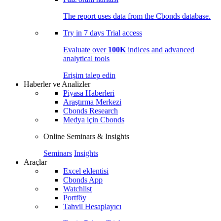
The report uses data from the Cbonds database.
Try in
7 days
Trial access
Evaluate over
100K
indices and advanced
analytical tools
Erişim talep edin
Haberler ve Analizler
Piyasa Haberleri
Araştırma Merkezi
Cbonds Research
Medya için Cbonds
Online Seminars & Insights
Seminars
Insights
Araçlar
Excel eklentisi
Cbonds App
Watchlist
Portföy
Tahvil Hesaplayıcı