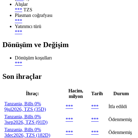
Alışlar
***
TZS
Plasman coğrafyası
***
Yatırımcı türü
***
Dönüşüm ve Değişim
Dönüşüm koşulları
***
Son ihraçlar
Hacim,
İhraç:
Tarih
Durum
milyon
Tanzania, Bills 0%
***
***
İtfa edildi
9jul2026, TZS (35D)
Tanzania, Bills 0%
***
***
Ödenmemiş
3sep2026, TZS (91D)
Tanzania, Bills 0%
***
***
Ödenmemiş
3dec2026, TZS (182D)