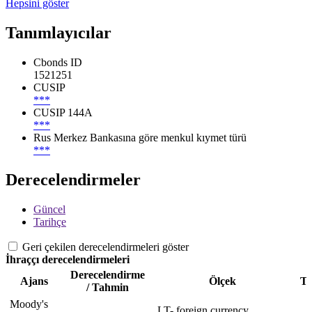
Hepsini göster
Tanımlayıcılar
Cbonds ID
1521251
CUSIP
***
CUSIP 144A
***
Rus Merkez Bankasına göre menkul kıymet türü
***
Derecelendirmeler
Güncel
Tarihçe
Geri çekilen derecelendirmeleri göster
İhraççı derecelendirmeleri
Derecelendirme
Ajans
Ölçek
Ta
/ Tahmin
Moody's
LT- foreign currency