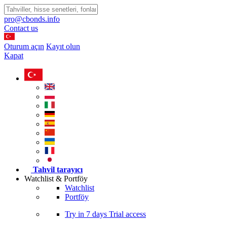
pro@cbonds.info
Contact us
Oturum açın
Kayıt olun
Kapat
Tahvil tarayıcı
Watchlist & Portföy
Watchlist
Portföy
Try in
7 days
Trial access