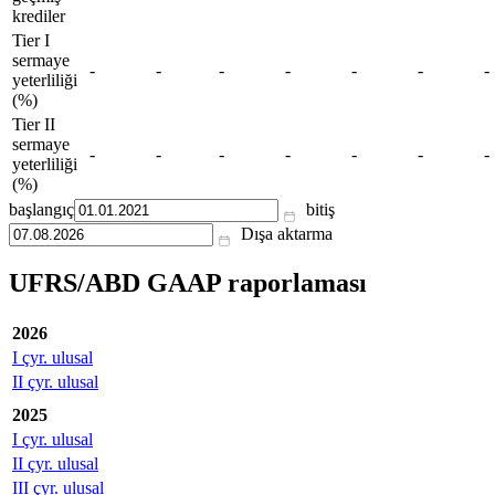
krediler
Tier I
sermaye
-
-
-
-
-
-
-
yeterliliği
(%)
Tier II
sermaye
-
-
-
-
-
-
-
yeterliliği
(%)
başlangıç
bitiş
Dışa aktarma
UFRS/ABD GAAP raporlaması
2026
I çyr. ulusal
II çyr. ulusal
2025
I çyr. ulusal
II çyr. ulusal
III çyr. ulusal