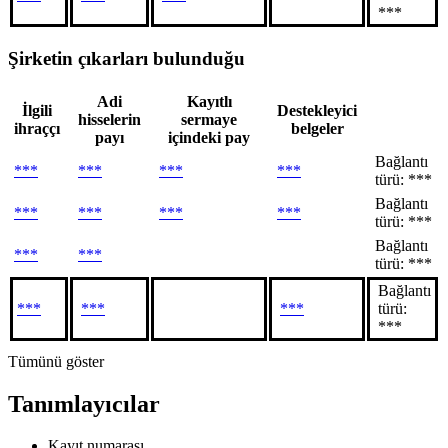
***
Şirketin çıkarları bulunduğu
Adi
Kayıtlı
İlgili
Destekleyici
hisselerin
sermaye
ihraççı
belgeler
payı
içindeki pay
Bağlantı
***
***
***
***
türü: ***
Bağlantı
***
***
***
***
türü: ***
Bağlantı
***
***
türü: ***
Bağlantı
***
***
***
türü:
***
Tümünü göster
Tanımlayıcılar
Kayıt numarası