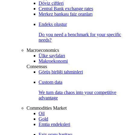
Döviz çiftleri
Central Bank exchange rates
Merkez bankası faiz oranları
Endeks oluştur
Do you need a benchmark for your specific
needs?
Macroeconomics
Ülke sayfaları
Makroekonomi
Consensus
Görüş birliği tahminleri
Custom data
We turn data chaos into your competitive
advantage
Commodities Market
Oil
Gold
Emtia endeksleri
Faiz oranı haritası