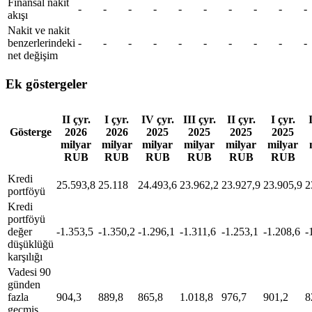
Finansal nakit
-
-
-
-
-
-
-
-
-
-
akışı
Nakit ve nakit
benzerlerindeki
-
-
-
-
-
-
-
-
-
-
net değişim
Ek göstergeler
II çyr.
I çyr.
IV çyr.
III çyr.
II çyr.
I çyr.
Gösterge
2026
2026
2025
2025
2025
2025
milyar
milyar
milyar
milyar
milyar
milyar
RUB
RUB
RUB
RUB
RUB
RUB
Kredi
25.593,8
25.118
24.493,6
23.962,2
23.927,9
23.905,9
2
portföyü
Kredi
portföyü
değer
-1.353,5
-1.350,2
-1.296,1
-1.311,6
-1.253,1
-1.208,6
-
düşüklüğü
karşılığı
Vadesi 90
günden
fazla
904,3
889,8
865,8
1.018,8
976,7
901,2
8
geçmiş