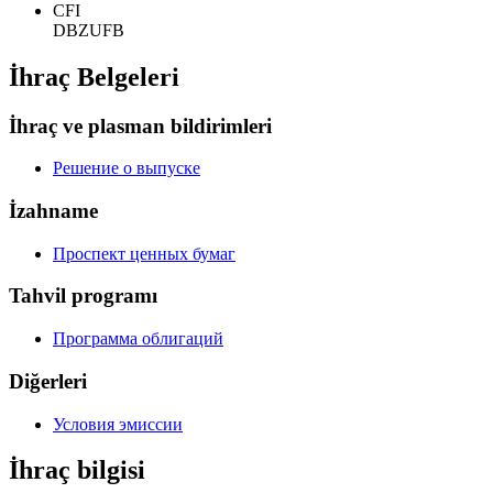
CFI
DBZUFB
İhraç Belgeleri
İhraç ve plasman bildirimleri
Решение о выпуске
İzahname
Проспект ценных бумаг
Tahvil programı
Программа облигаций
Diğerleri
Условия эмиссии
İhraç bilgisi