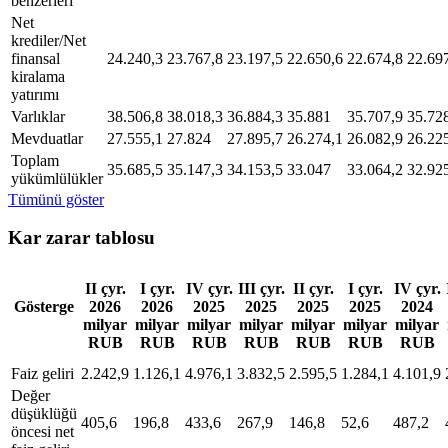
benzerleri
Net
krediler/Net
finansal
24.240,3
23.767,8
23.197,5
22.650,6
22.674,8
22.69
kiralama
yatırımı
Varlıklar
38.506,8
38.018,3
36.884,3
35.881
35.707,9
35.72
Mevduatlar
27.555,1
27.824
27.895,7
26.274,1
26.082,9
26.22
Toplam
35.685,5
35.147,3
34.153,5
33.047
33.064,2
32.92
yükümlülükler
Tümünü göster
Kar zarar tablosu
II çyr.
I çyr.
IV çyr.
III çyr.
II çyr.
I çyr.
IV çyr.
Gösterge
2026
2026
2025
2025
2025
2025
2024
milyar
milyar
milyar
milyar
milyar
milyar
milyar
RUB
RUB
RUB
RUB
RUB
RUB
RUB
Faiz geliri
2.242,9
1.126,1
4.976,1
3.832,5
2.595,5
1.284,1
4.101,9
Değer
düşüklüğü
405,6
196,8
433,6
267,9
146,8
52,6
487,2
öncesi net