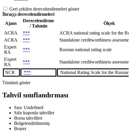
Geri çekilen derecelendirmeleri göster
İhraççı derecelendirmeleri
Derecelendirme
Ajans
Ölçek
/ Tahmin
ACRA
***
ACRA national rating scale for the Rus
ACRA
***
Standalone creditworthiness assessment 
Expert
***
Russian national rating scale
RA
Expert
***
Standalone creditworthiness assessment
RA
NCR
***
National Rating Scale for the Russian
Tümünü göster
Tahvil sınıflandırması
Sıra: Undefined
Sıfır kuponlu tahviller
Borsa tahvilleri
Belgelendirilmemiş
Bearer