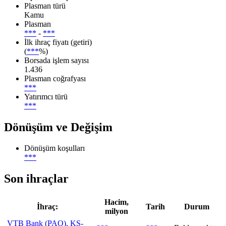
Plasman türü
Kamu
Plasman
***
-
***
İlk ihraç fiyatı (getiri)
(
***
%)
Borsada işlem sayısı
1.436
Plasman coğrafyası
***
Yatırımcı türü
***
Dönüşüm ve Değişim
Dönüşüm koşulları
***
Son ihraçlar
Hacim,
İhraç:
Tarih
Durum
milyon
VTB Bank (PAO), KS-