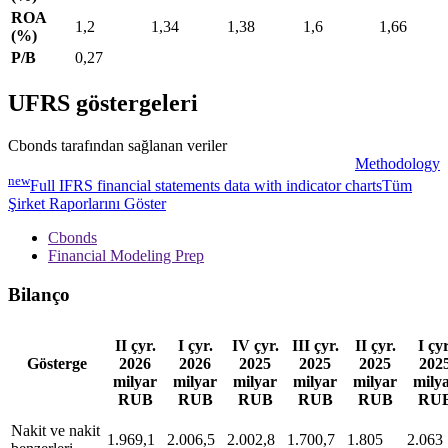
ROA
1,2
1,34
1,38
1,6
1,66
(%)
P/B
0,27
UFRS göstergeleri
Cbonds tarafından sağlanan veriler
Methodology
new
Full IFRS financial statements data with indicator charts
Tüm
Şirket Raporlarını Göster
Cbonds
Financial Modeling Prep
Bilanço
II çyr.
I çyr.
IV çyr.
III çyr.
II çyr.
I çyr
Gösterge
2026
2026
2025
2025
2025
202
milyar
milyar
milyar
milyar
milyar
mily
RUB
RUB
RUB
RUB
RUB
RU
Nakit ve nakit
1.969,1
2.006,5
2.002,8
1.700,7
1.805
2.063