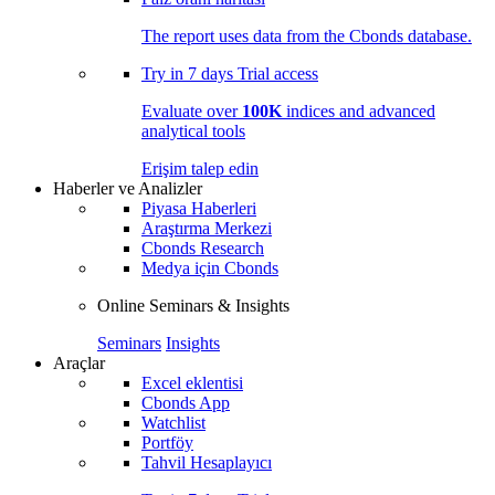
The report uses data from the Cbonds database.
Try in
7 days
Trial access
Evaluate over
100K
indices and advanced
analytical tools
Erişim talep edin
Haberler ve Analizler
Piyasa Haberleri
Araştırma Merkezi
Cbonds Research
Medya için Cbonds
Online Seminars & Insights
Seminars
Insights
Araçlar
Excel eklentisi
Cbonds App
Watchlist
Portföy
Tahvil Hesaplayıcı