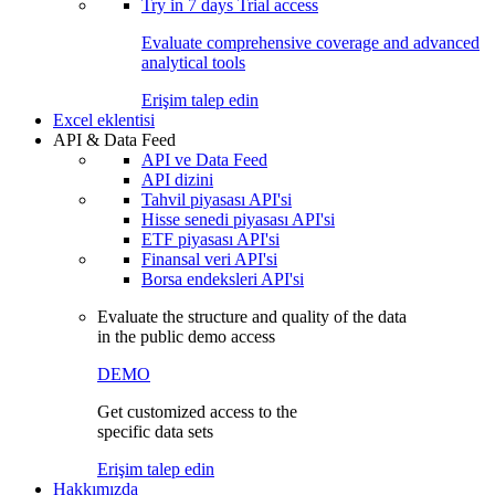
Try in
7 days
Trial access
Evaluate comprehensive coverage and advanced
analytical tools
Erişim talep edin
Excel eklentisi
API & Data Feed
API ve Data Feed
API dizini
Tahvil piyasası API'si
Hisse senedi piyasası API'si
ETF piyasası API'si
Finansal veri API'si
Borsa endeksleri API'si
Evaluate the structure and quality of the data
in the public demo access
DEMO
Get customized access to the
specific data sets
Erişim talep edin
Hakkımızda