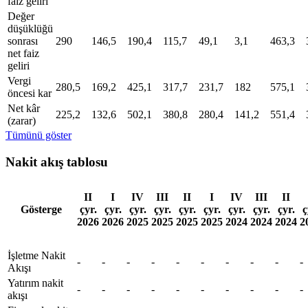
faiz geliri
Değer
düşüklüğü
sonrası
290
146,5
190,4
115,7
49,1
3,1
463,3
net faiz
geliri
Vergi
280,5
169,2
425,1
317,7
231,7
182
575,1
öncesi kar
Net kâr
225,2
132,6
502,1
380,8
280,4
141,2
551,4
(zarar)
Tümünü göster
Nakit akış tablosu
II
I
IV
III
II
I
IV
III
II
Gösterge
çyr.
çyr.
çyr.
çyr.
çyr.
çyr.
çyr.
çyr.
çyr.
ç
2026
2026
2025
2025
2025
2025
2024
2024
2024
2
İşletme Nakit
-
-
-
-
-
-
-
-
-
-
Akışı
Yatırım nakit
-
-
-
-
-
-
-
-
-
-
akışı