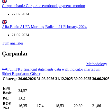
Gazprombank: Corporate eurobond payments monitor
22.02.2024
Alfa-Bank: ALFA Morning Bulletin 21 February, 2024
21.02.2024
Tüm analizler
Çarpanlar
Methodology
new
Full IFRS financial statements data with indicator charts
Tüm
Şirket Raporlarını Göster
Gösterge
30.06.2026
31.03.2026
31.12.2025
30.09.2025
30.06.202
EPS
34,57
Basic
P/E
1,62
ROE
16,35
17,4
18,53
20,89
21,86
(%)