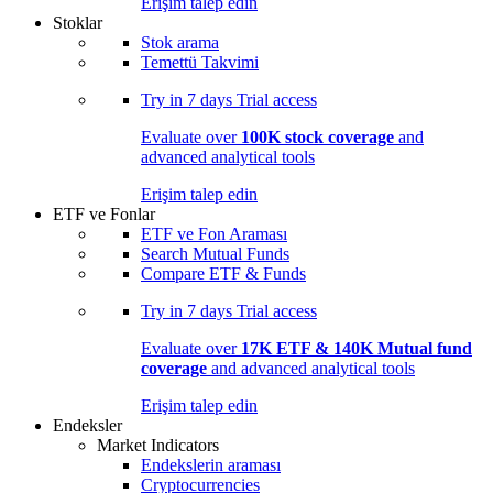
Erişim talep edin
Stoklar
Stok arama
Temettü Takvimi
Try in
7 days
Trial access
Evaluate over
100K stock coverage
and
advanced analytical tools
Erişim talep edin
ETF ve Fonlar
ETF ve Fon Araması
Search Mutual Funds
Compare ETF & Funds
Try in
7 days
Trial access
Evaluate over
17K ETF & 140K Mutual fund
coverage
and advanced analytical tools
Erişim talep edin
Endeksler
Market Indicators
Endekslerin araması
Cryptocurrencies