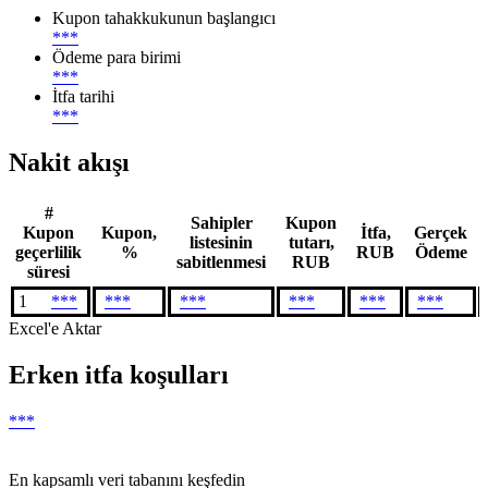
Kupon tahakkukunun başlangıcı
***
Ödeme para birimi
***
İtfa tarihi
***
Nakit akışı
#
Sahipler
Kupon
Kupon
Kupon,
İtfa,
Gerçek
listesinin
tutarı,
geçerlilik
%
RUB
Ödeme
sabitlenmesi
RUB
süresi
1
***
***
***
***
***
***
Excel'e Aktar
Erken itfa koşulları
***
En kapsamlı veri tabanını keşfedin