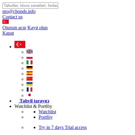
pro@cbonds.info
Contact us
Oturum açın
Kayıt olun
Kapat
Tahvil tarayıcı
Watchlist & Portföy
Watchlist
Portföy
Try in
7 days
Trial access