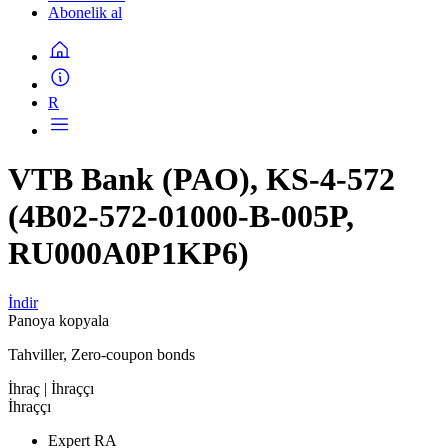
Abonelik al
R
VTB Bank (PAO), KS-4-572
(4B02-572-01000-B-005P,
RU000A0P1KP6)
İndir
Panoya kopyala
Tahviller, Zero-coupon bonds
İhraç
| İhraççı
İhraççı
Expert RA