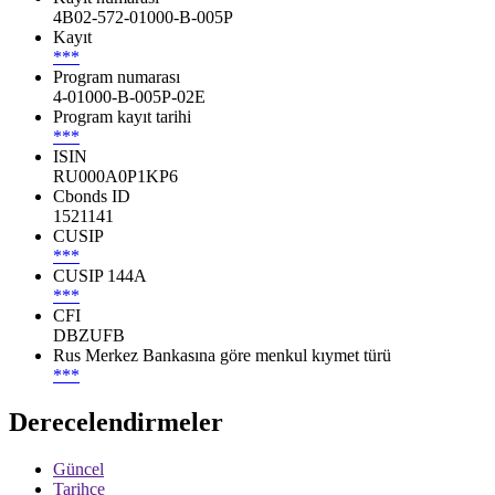
4B02-572-01000-B-005P
Kayıt
***
Program numarası
4-01000-B-005P-02E
Program kayıt tarihi
***
ISIN
RU000A0P1KP6
Cbonds ID
1521141
CUSIP
***
CUSIP 144A
***
CFI
DBZUFB
Rus Merkez Bankasına göre menkul kıymet türü
***
Derecelendirmeler
Güncel
Tarihçe