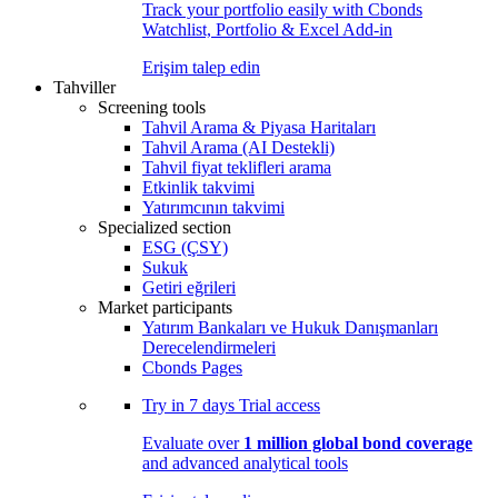
Track your portfolio easily with Cbonds
Watchlist, Portfolio & Excel Add-in
Erişim talep edin
Tahviller
Screening tools
Tahvil Arama & Piyasa Haritaları
Tahvil Arama (AI Destekli)
Tahvil fiyat teklifleri arama
Etkinlik takvimi
Yatırımcının takvimi
Specialized section
ESG (ÇSY)
Sukuk
Getiri eğrileri
Market participants
Yatırım Bankaları ve Hukuk Danışmanları
Derecelendirmeleri
Cbonds Pages
Try in
7 days
Trial access
Evaluate over
1 million global bond coverage
and advanced analytical tools