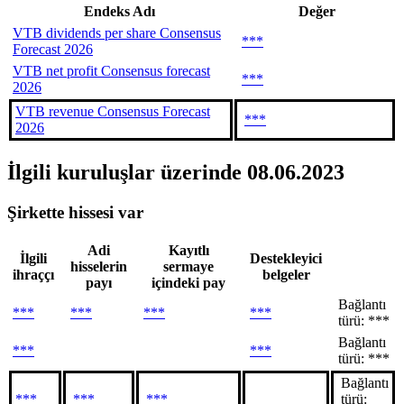
Endeks Adı
Değer
VTB dividends per share Consensus
***
Forecast 2026
VTB net profit Consensus forecast
***
2026
VTB revenue Consensus Forecast
***
2026
İlgili kuruluşlar
üzerinde 08.06.2023
Şirkette hissesi var
Adi
Kayıtlı
İlgili
Destekleyici
hisselerin
sermaye
ihraççı
belgeler
payı
içindeki pay
Bağlantı
***
***
***
***
türü: ***
Bağlantı
***
***
türü: ***
Bağlantı
***
***
***
türü: