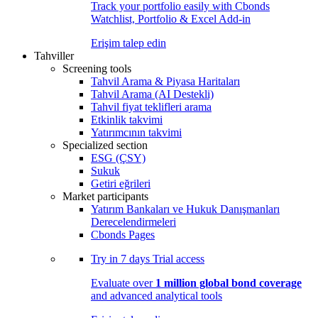
Track your portfolio easily with Cbonds
Watchlist, Portfolio & Excel Add-in
Erişim talep edin
Tahviller
Screening tools
Tahvil Arama & Piyasa Haritaları
Tahvil Arama (AI Destekli)
Tahvil fiyat teklifleri arama
Etkinlik takvimi
Yatırımcının takvimi
Specialized section
ESG (ÇSY)
Sukuk
Getiri eğrileri
Market participants
Yatırım Bankaları ve Hukuk Danışmanları
Derecelendirmeleri
Cbonds Pages
Try in
7 days
Trial access
Evaluate over
1 million global bond coverage
and advanced analytical tools