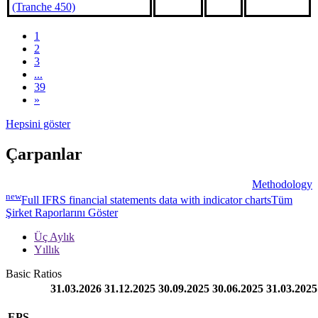
(Tranche 450)
1
2
3
...
39
»
Hepsini göster
Çarpanlar
Methodology
new
Full IFRS financial statements data with indicator charts
Tüm
Şirket Raporlarını Göster
Üç Aylık
Yıllık
Basic Ratios
31.03.2026
31.12.2025
30.09.2025
30.06.2025
31.03.2025
EPS