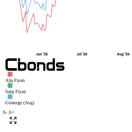
A-
A+