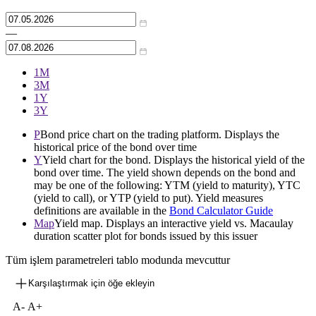
—
1М
3М
1Y
3Y
P
Bond price chart on the trading platform. Displays the
historical price of the bond over time
Y
Yield chart for the bond. Displays the historical yield of the
bond over time. The yield shown depends on the bond and
may be one of the following: YTM (yield to maturity), YTC
(yield to call), or YTP (yield to put). Yield measures
definitions are available in the
Bond Calculator Guide
Map
Yield map. Displays an interactive yield vs. Macaulay
duration scatter plot for bonds issued by this issuer
Tüm işlem parametreleri tablo modunda mevcuttur
Karşılaştırmak için öğe ekleyin