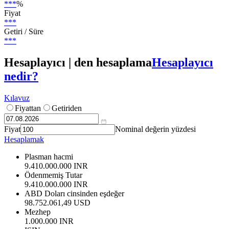
***
%
Fiyat
***
Getiri / Süre
***
Hesaplayıcı | den hesaplama
Hesaplayıcı
nedir?
Kılavuz
Fiyattan
Getiriden
Fiyat
Nominal değerin yüzdesi
Hesaplamak
Plasman hacmi
9.410.000.000 INR
Ödenmemiş Tutar
9.410.000.000 INR
ABD Doları cinsinden eşdeğer
98.752.061,49 USD
Mezhep
1.000.000 INR