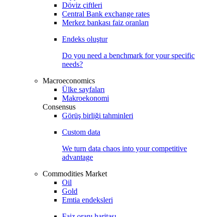
Döviz çiftleri
Central Bank exchange rates
Merkez bankası faiz oranları
Endeks oluştur
Do you need a benchmark for your specific
needs?
Macroeconomics
Ülke sayfaları
Makroekonomi
Consensus
Görüş birliği tahminleri
Custom data
We turn data chaos into your competitive
advantage
Commodities Market
Oil
Gold
Emtia endeksleri
Faiz oranı haritası