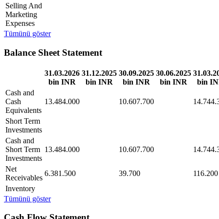
Selling And
Marketing
Expenses
Tümünü göster
Balance Sheet Statement
31.03.2026
31.12.2025
30.09.2025
30.06.2025
31.03.2
bin INR
bin INR
bin INR
bin INR
bin I
Cash and
Cash
13.484.000
10.607.700
14.744.
Equivalents
Short Term
Investments
Cash and
Short Term
13.484.000
10.607.700
14.744.
Investments
Net
6.381.500
39.700
116.200
Receivables
Inventory
Tümünü göster
Cash Flow Statement