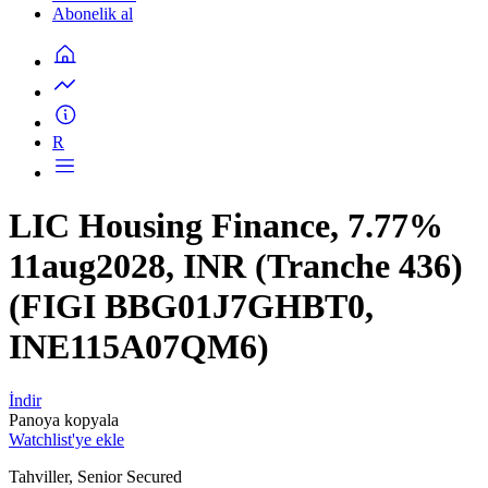
Abonelik al
R
LIC Housing Finance, 7.77%
11aug2028, INR (Tranche 436)
(FIGI BBG01J7GHBT0,
INE115A07QM6)
İndir
Panoya kopyala
Watchlist'ye ekle
Tahviller, Senior Secured