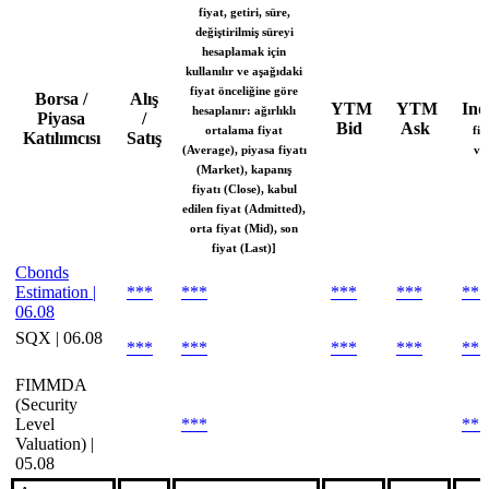
fiyat, getiri, süre,
değiştirilmiş süreyi
hesaplamak için
kullanılır ve aşağıdaki
fiyat önceliğine göre
Borsa /
Alış
YTM
YTM
Ind
hesaplanır: ağırlıklı
Piyasa
/
Bid
Ask
ortalama fiyat
fiy
Katılımcısı
Satış
(Average), piyasa fiyatı
va
(Market), kapanış
fiyatı (Close), kabul
edilen fiyat (Admitted),
orta fiyat (Mid), son
fiyat (Last)]
Cbonds
Estimation |
***
***
***
***
***
06.08
SQX | 06.08
***
***
***
***
***
FIMMDA
(Security
Level
***
***
Valuation) |
05.08