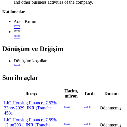
and other business activities of the company.
Katılımcılar
Aracı Kurum
***
***
***
Dönüşüm ve Değişim
Dönüşüm koşulları
***
Son ihraçlar
Hacim,
İhraç:
Tarih
Durum
milyon
LIC Housing Finance, 7.57%
23nov2029, INR (Tranche
***
***
Ödenmemiş
458)
LIC Housing Finance, 7.59%
12jun2031, INR (Tranche
***
***
Ödenmemiş