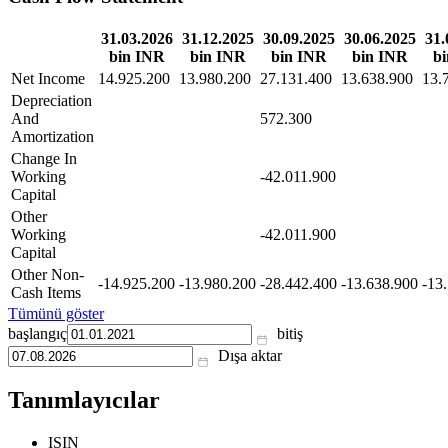
31.03.2026
31.12.2025
30.09.2025
30.06.2025
31.
bin INR
bin INR
bin INR
bin INR
b
Net Income
14.925.200
13.980.200
27.131.400
13.638.900
13.
Depreciation
And
572.300
Amortization
Change In
Working
-42.011.900
Capital
Other
Working
-42.011.900
Capital
Other Non-
-14.925.200
-13.980.200
-28.442.400
-13.638.900
-13
Cash Items
Tümünü göster
başlangıç
bitiş
Dışa aktar
Tanımlayıcılar
ISIN