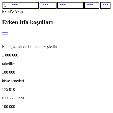
5
***
***
***
***
***
Excel'e Aktar
Erken itfa koşulları
***
En kapsamlı veri tabanını keşfedin
1 000 000
tahvi̇ller
100 000
hisse senetleri
175 910
ETF & Funds
100 000