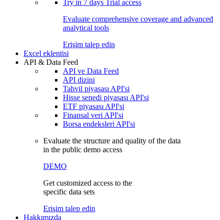
Try in
7 days
Trial access
Evaluate comprehensive coverage and advanced
analytical tools
Erişim talep edin
Excel eklentisi
API & Data Feed
API ve Data Feed
API dizini
Tahvil piyasası API'si
Hisse senedi piyasası API'si
ETF piyasası API'si
Finansal veri API'si
Borsa endeksleri API'si
Evaluate the structure and quality of the data
in the public demo access
DEMO
Get customized access to the
specific data sets
Erişim talep edin
Hakkımızda