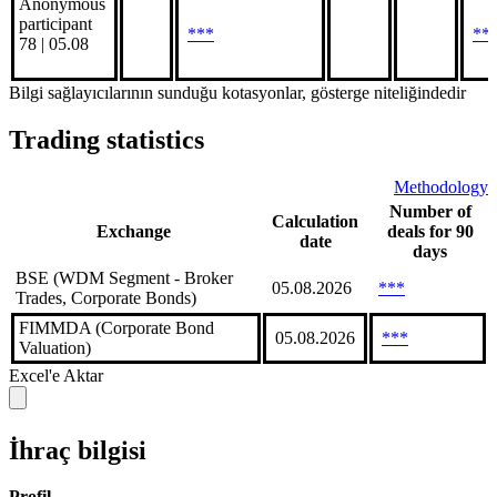
Anonymous
participant
***
**
78 | 05.08
Bilgi sağlayıcılarının sunduğu kotasyonlar, gösterge niteliğindedir
Trading statistics
Methodology
Number of
Calculation
Exchange
deals for 90
date
days
BSE (WDM Segment - Broker
05.08.2026
***
Trades, Corporate Bonds)
FIMMDA (Corporate Bond
05.08.2026
***
Valuation)
Excel'e Aktar
İhraç bilgisi
Profil