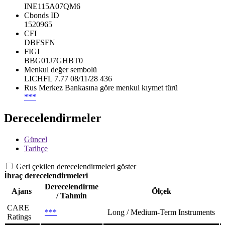
INE115A07QM6
Cbonds ID
1520965
CFI
DBFSFN
FIGI
BBG01J7GHBT0
Menkul değer sembolü
LICHFL 7.77 08/11/28 436
Rus Merkez Bankasına göre menkul kıymet türü
***
Derecelendirmeler
Güncel
Tarihçe
Geri çekilen derecelendirmeleri göster
İhraç derecelendirmeleri
Derecelendirme
Ajans
Ölçek
/ Tahmin
CARE
***
Long / Medium-Term Instruments
Ratings