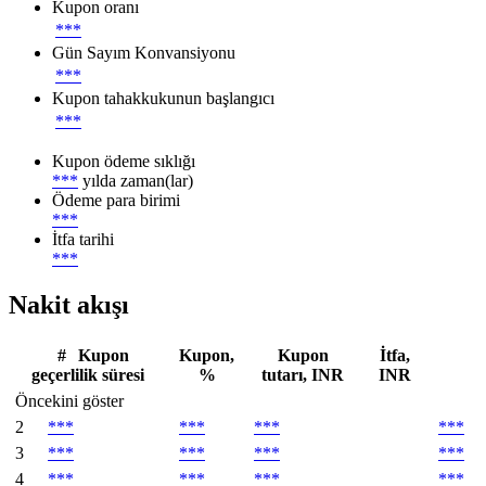
Kupon oranı
***
Gün Sayım Konvansiyonu
***
Kupon tahakkukunun başlangıcı
***
Kupon ödeme sıklığı
***
yılda zaman(lar)
Ödeme para birimi
***
İtfa tarihi
***
Nakit akışı
#
Kupon
Kupon,
Kupon
İtfa,
geçerlilik süresi
%
tutarı, INR
INR
Öncekini göster
2
***
***
***
***
3
***
***
***
***
4
***
***
***
***