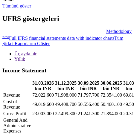
Tümünü göster
UFRS göstergeleri
Methodology
new
Full IFRS financial statements data with indicator charts
Tüm
Şirket Raporlarını Göster
Üç ayda bir
Yıllık
Income Statement
31.03.2026
31.12.2025
30.09.2025
30.06.2025
31.03
bin INR
bin INR
bin INR
bin INR
bin
Revenue
72.022.600
71.908.000
71.797.700
72.354.100
69.81
Cost of
49.019.600
49.408.700
50.556.400
50.460.100
49.50
Revenue
Gross Profit
23.003.000
22.499.300
21.241.300
21.894.000
20.31
General And
Administrative
Expenses