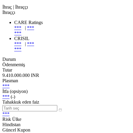
İhraç
| İhraççı
İhraççı
CARE Ratings
***
|
***
***
CRISIL
***
|
***
***
Durum
Ödenmemiş
Tutar
9.410.000.000 INR
Plasman
***
İtfa (opsiyon)
***
(-)
Tahakkuk eden faiz
***
Risk Ülke
Hindistan
Güncel Kupon