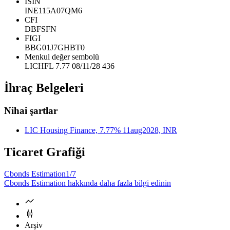
ISIN
INE115A07QM6
CFI
DBFSFN
FIGI
BBG01J7GHBT0
Menkul değer sembolü
LICHFL 7.77 08/11/28 436
İhraç Belgeleri
Nihai şartlar
LIC Housing Finance, 7.77% 11aug2028, INR
Ticaret Grafiği
Cbonds Estimation
1/7
Cbonds Estimation hakkında daha fazla bilgi edinin
Arşiv