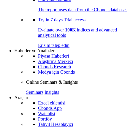
The report uses data from the Cbonds database.
Try in
7 days
Trial access
Evaluate over
100K
indices and advanced
analytical tools
Erişim talep edin
Haberler ve Analizler
Piyasa Haberleri
Araştırma Merkezi
Cbonds Research
Medya için Cbonds
Online Seminars & Insights
Seminars
Insights
Araçlar
Excel eklentisi
Cbonds App
Watchlist
Portföy
Tahvil Hesaplayıcı