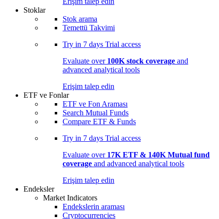
Erişim talep edin
Stoklar
Stok arama
Temettü Takvimi
Try in
7 days
Trial access
Evaluate over
100K stock coverage
and
advanced analytical tools
Erişim talep edin
ETF ve Fonlar
ETF ve Fon Araması
Search Mutual Funds
Compare ETF & Funds
Try in
7 days
Trial access
Evaluate over
17K ETF & 140K Mutual fund
coverage
and advanced analytical tools
Erişim talep edin
Endeksler
Market Indicators
Endekslerin araması
Cryptocurrencies