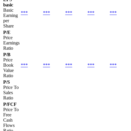
basic
Basic
***
***
***
***
***
Earning
per
Share
P/E
Price
Earnings
Ratio
P/B
Price
Book
***
***
***
***
***
Value
Ratio
P/S
Price To
Sales
Ratio
P/FCF
Price To
Free
Cash
Flows
Ratio