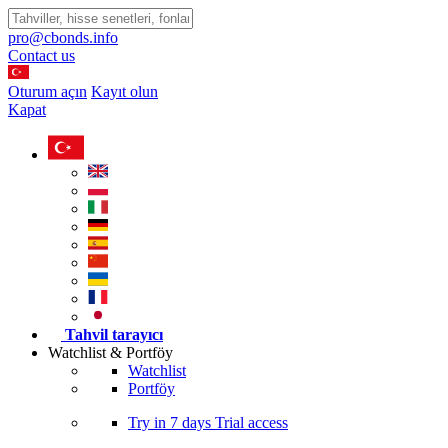
pro@cbonds.info
Contact us
Oturum açın
Kayıt olun
Kapat
Tahvil tarayıcı
Watchlist & Portföy
Watchlist
Portföy
Try in
7 days
Trial access