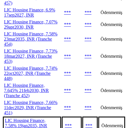
457)
LIC Housing Finance, 6.9%
***
***
Ödenmemiş
17sep2027, INR
LIC Housing Finance, 7.07%
***
***
Ödenmemiş
29apr2030, INR
LIC Housing Finance, 7.58%
23mar2035, INR (Tranche
***
***
Ödenmemiş
454)
LIC Housing Finance, 7.73%
18mar2027, INR (Tranche
***
***
Ödenmemiş
453)
LIC Housing Finance, 7.74%
22oct2027, INR (Tranche
***
***
Ödenmemiş
448)
LIC Housing Finance,
7.645% 21feb2030, INR
***
***
Ödenmemiş
(Tranche 452)
LIC Housing Finance, 7.66%
11dec2029, INR (Tranche
***
***
Ödenmemiş
451)
LIC Housing Finance,
7.58% 19jan2035, INR
***
***
Ödenmemiş