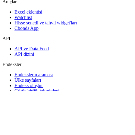
Araçlar
Excel eklentisi
Watchlist
Hisse senedi ve tahvil widget'ları
Cbonds App
API
API ve Data Feed
API dizini
Endeksler
Endekslerin araması
Ülke sayfaları
Endeks oluştur
Görüş birliği tahminleri
Makroekonomi
ETF ve Fonlar
ETF ve Fon Araması
Haberler ve Analizler