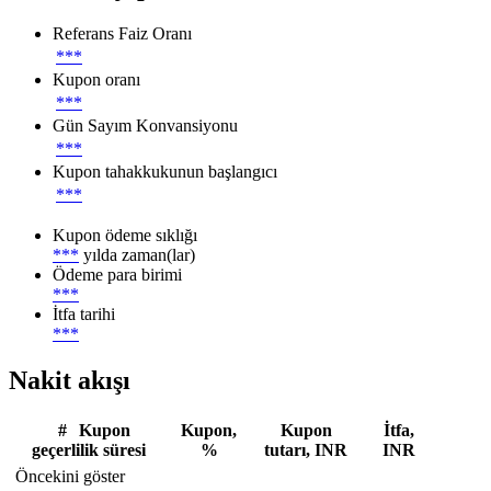
Referans Faiz Oranı
***
Kupon oranı
***
Gün Sayım Konvansiyonu
***
Kupon tahakkukunun başlangıcı
***
Kupon ödeme sıklığı
***
yılda zaman(lar)
Ödeme para birimi
***
İtfa tarihi
***
Nakit akışı
#
Kupon
Kupon,
Kupon
İtfa,
geçerlilik süresi
%
tutarı, INR
INR
Öncekini göster