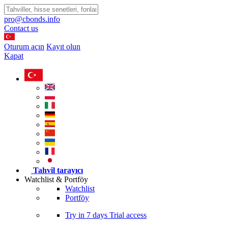
pro@cbonds.info
Contact us
Oturum açın
Kayıt olun
Kapat
Tahvil tarayıcı
Watchlist & Portföy
Watchlist
Portföy
Try in
7 days
Trial access