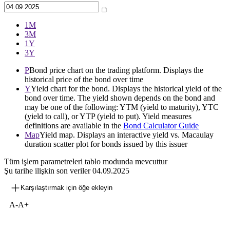
1М
3М
1Y
3Y
P
Bond price chart on the trading platform. Displays the
historical price of the bond over time
Y
Yield chart for the bond. Displays the historical yield of the
bond over time. The yield shown depends on the bond and
may be one of the following: YTM (yield to maturity), YTC
(yield to call), or YTP (yield to put). Yield measures
definitions are available in the
Bond Calculator Guide
Map
Yield map. Displays an interactive yield vs. Macaulay
duration scatter plot for bonds issued by this issuer
Tüm işlem parametreleri tablo modunda mevcuttur
Şu tarihe ilişkin son veriler
04.09.2025
Karşılaştırmak için öğe ekleyin