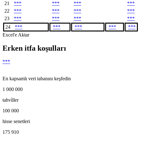
21
***
***
***
***
22
***
***
***
***
23
***
***
***
***
24
***
***
***
***
***
Excel'e Aktar
Erken itfa koşulları
***
En kapsamlı veri tabanını keşfedin
1 000 000
tahvi̇ller
100 000
hisse senetleri
175 910