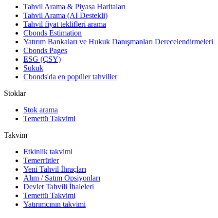
Tahvil Arama & Piyasa Haritaları
Tahvil Arama (AI Destekli)
Tahvil fiyat teklifleri arama
Cbonds Estimation
Yatırım Bankaları ve Hukuk Danışmanları Derecelendirmeleri
Cbonds Pages
ESG (ÇSY)
Sukuk
Cbonds'da en popüler tahviller
Stoklar
Stok arama
Temettü Takvimi
Takvim
Etkinlik takvimi
Temerrütler
Yeni Tahvil İhraçları
Alım / Satım Opsiyonları
Devlet Tahvili İhaleleri
Temettü Takvimi
Yatırımcının takvimi