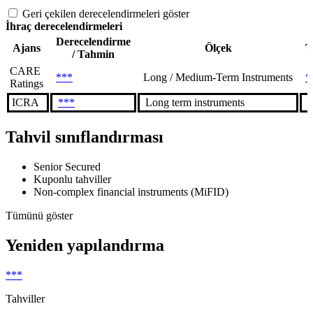
Geri çekilen derecelendirmeleri göster
İhraç derecelendirmeleri
Derecelendirme
Ajans
Ölçek
T
/ Tahmin
CARE
***
Long / Medium-Term Instruments
*
Ratings
ICRA
***
Long term instruments
*
Tahvil sınıflandırması
Senior Secured
Kuponlu tahviller
Non-complex financial instruments (MiFID)
Tümünü göster
Yeniden yapılandırma
***
Tahviller