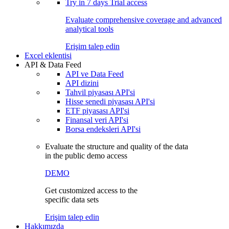
Try in
7 days
Trial access
Evaluate comprehensive coverage and advanced
analytical tools
Erişim talep edin
Excel eklentisi
API & Data Feed
API ve Data Feed
API dizini
Tahvil piyasası API'si
Hisse senedi piyasası API'si
ETF piyasası API'si
Finansal veri API'si
Borsa endeksleri API'si
Evaluate the structure and quality of the data
in the public demo access
DEMO
Get customized access to the
specific data sets
Erişim talep edin
Hakkımızda