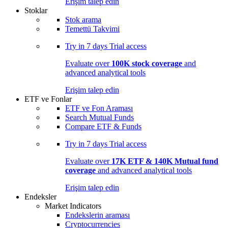
Erişim talep edin
Stoklar
Stok arama
Temettü Takvimi
Try in
7 days
Trial access
Evaluate over
100K stock coverage
and
advanced analytical tools
Erişim talep edin
ETF ve Fonlar
ETF ve Fon Araması
Search Mutual Funds
Compare ETF & Funds
Try in
7 days
Trial access
Evaluate over
17K ETF & 140K Mutual fund
coverage
and advanced analytical tools
Erişim talep edin
Endeksler
Market Indicators
Endekslerin araması
Cryptocurrencies