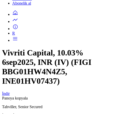
Abonelik al
R
Vivriti Capital, 10.03%
6sep2025, INR (IV) (FIGI
BBG01HW4N4Z5,
INE01HV07437)
İndir
Panoya kopyala
Tahviller, Senior Secured