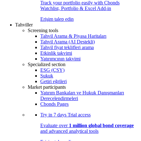
Track your portfolio easily with Cbonds
Watchlist, Portfolio & Excel Add-in
Erişim talep edin
Tahviller
Screening tools
Tahvil Arama & Piyasa Haritaları
Tahvil Arama (AI Destekli)
Tahvil fiyat teklifleri arama
Etkinlik takvimi
Yatırımcının takvimi
Specialized section
ESG (ÇSY)
Sukuk
Getiri eğrileri
Market participants
Yatırım Bankaları ve Hukuk Danışmanları
Derecelendirmeleri
Cbonds Pages
Try in
7 days
Trial access
Evaluate over
1 million global bond coverage
and advanced analytical tools