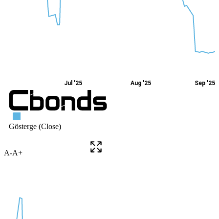
A-
A+