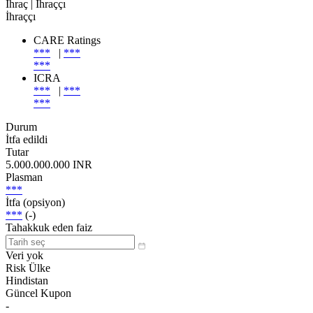
İhraç
| İhraççı
İhraççı
CARE Ratings
***
|
***
***
ICRA
***
|
***
***
Durum
İtfa edildi
Tutar
5.000.000.000 INR
Plasman
***
İtfa (opsiyon)
***
(-)
Tahakkuk eden faiz
Veri yok
Risk Ülke
Hindistan
Güncel Kupon
-