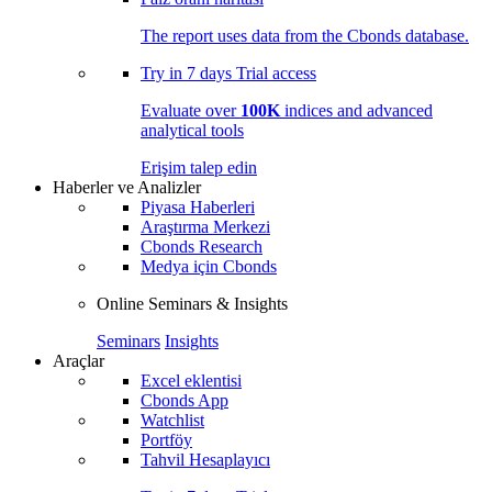
The report uses data from the Cbonds database.
Try in
7 days
Trial access
Evaluate over
100K
indices and advanced
analytical tools
Erişim talep edin
Haberler ve Analizler
Piyasa Haberleri
Araştırma Merkezi
Cbonds Research
Medya için Cbonds
Online Seminars & Insights
Seminars
Insights
Araçlar
Excel eklentisi
Cbonds App
Watchlist
Portföy
Tahvil Hesaplayıcı