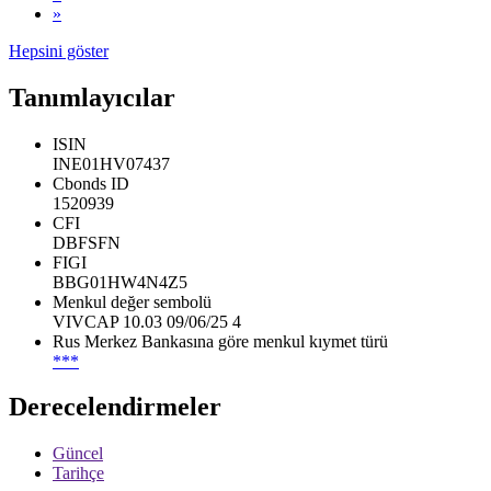
»
Hepsini göster
Tanımlayıcılar
ISIN
INE01HV07437
Cbonds ID
1520939
CFI
DBFSFN
FIGI
BBG01HW4N4Z5
Menkul değer sembolü
VIVCAP 10.03 09/06/25 4
Rus Merkez Bankasına göre menkul kıymet türü
***
Derecelendirmeler
Güncel
Tarihçe