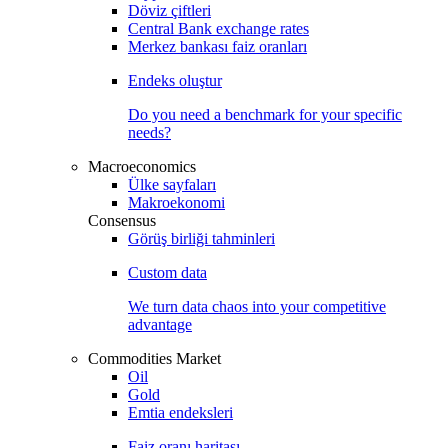
Döviz çiftleri
Central Bank exchange rates
Merkez bankası faiz oranları
Endeks oluştur
Do you need a benchmark for your specific
needs?
Macroeconomics
Ülke sayfaları
Makroekonomi
Consensus
Görüş birliği tahminleri
Custom data
We turn data chaos into your competitive
advantage
Commodities Market
Oil
Gold
Emtia endeksleri
Faiz oranı haritası