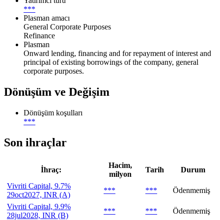
Yatırımcı türü
***
Plasman amacı
General Corporate Purposes
Refinance
Plasman
Onward lending, financing and for repayment of interest and
principal of existing borrowings of the company, general
corporate purposes.
Dönüşüm ve Değişim
Dönüşüm koşulları
***
Son ihraçlar
Hacim,
İhraç:
Tarih
Durum
milyon
Vivriti Capital, 9.7%
***
***
Ödenmemiş
29oct2027, INR (A)
Vivriti Capital, 9.9%
***
***
Ödenmemiş
28jul2028, INR (B)