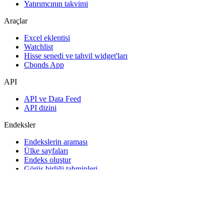
Yatırımcının takvimi
Araçlar
Excel eklentisi
Watchlist
Hisse senedi ve tahvil widget'ları
Cbonds App
API
API ve Data Feed
API dizini
Endeksler
Endekslerin araması
Ülke sayfaları
Endeks oluştur
Görüş birliği tahminleri
Makroekonomi
ETF ve Fonlar
ETF ve Fon Araması