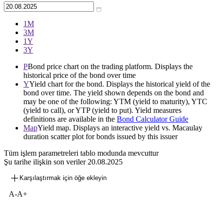
1М
3М
1Y
3Y
P
Bond price chart on the trading platform. Displays the
historical price of the bond over time
Y
Yield chart for the bond. Displays the historical yield of the
bond over time. The yield shown depends on the bond and
may be one of the following: YTM (yield to maturity), YTC
(yield to call), or YTP (yield to put). Yield measures
definitions are available in the
Bond Calculator Guide
Map
Yield map. Displays an interactive yield vs. Macaulay
duration scatter plot for bonds issued by this issuer
Tüm işlem parametreleri tablo modunda mevcuttur
Şu tarihe ilişkin son veriler
20.08.2025
Karşılaştırmak için öğe ekleyin