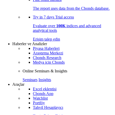
The report uses data from the Cbonds database.
Try in
7 days
Trial access
Evaluate over
100K
indices and advanced
analytical tools
Erişim talep edin
Haberler ve Analizler
Piyasa Haberleri
Araştırma Merkezi
Cbonds Research
Medya için Cbonds
Online Seminars & Insights
Seminars
Insights
Araçlar
Excel eklentisi
Cbonds App
Watchlist
Portföy
Tahvil Hesaplayıcı