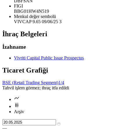
DBFSAN
FIGI
BBG01HW4N519
Menkul değer sembolü
VIVCAP 9.65 09/06/25 3
İhraç Belgeleri
İzahname
Vivriti Capital Public Issue Prospectus
Ticaret Grafiği
BSE (Retail Trading Segment)
1/4
Tahvil işlem görmez; ihraç itfa edildi
Arşiv
—