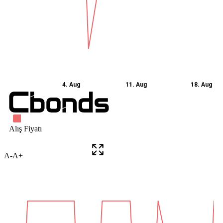
A-
A+