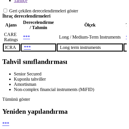
Tarihçe
Geri çekilen derecelendirmeleri göster
İhraç derecelendirmeleri
Derecelendirme
Ajans
Ölçek
T
/ Tahmin
CARE
***
Long / Medium-Term Instruments
*
Ratings
ICRA
***
Long term instruments
*
Tahvil sınıflandırması
Senior Secured
Kuponlu tahviller
Amortisman
Non-complex financial instruments (MiFID)
Tümünü göster
Yeniden yapılandırma
***