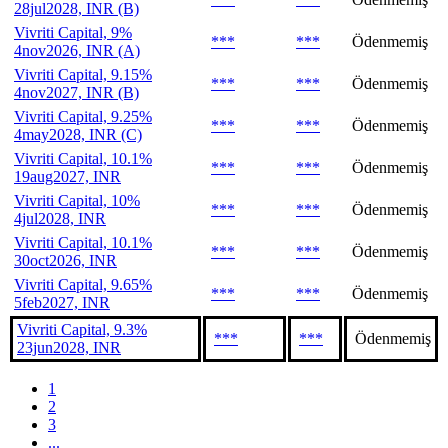
28jul2028, INR (B)
Vivriti Capital, 9%
***
***
Ödenmemiş
4nov2026, INR (A)
Vivriti Capital, 9.15%
***
***
Ödenmemiş
4nov2027, INR (B)
Vivriti Capital, 9.25%
***
***
Ödenmemiş
4may2028, INR (C)
Vivriti Capital, 10.1%
***
***
Ödenmemiş
19aug2027, INR
Vivriti Capital, 10%
***
***
Ödenmemiş
4jul2028, INR
Vivriti Capital, 10.1%
***
***
Ödenmemiş
30oct2026, INR
Vivriti Capital, 9.65%
***
***
Ödenmemiş
5feb2027, INR
Vivriti Capital, 9.3%
***
***
Ödenmemiş
23jun2028, INR
1
2
3
...