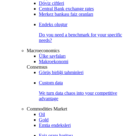
Döviz çiftleri
Central Bank exchange rates
Merkez bankası faiz oranları
Endeks oluştur
Do you need a benchmark for your specific
needs?
Macroeconomics
Ülke sayfaları
Makroekonomi
Consensus
Görüş birliği tahminleri
Custom data
We turn data chaos into your competitive
advantage
Commodities Market
Oil
Gold
Emtia endeksleri
Faiz oranı haritası