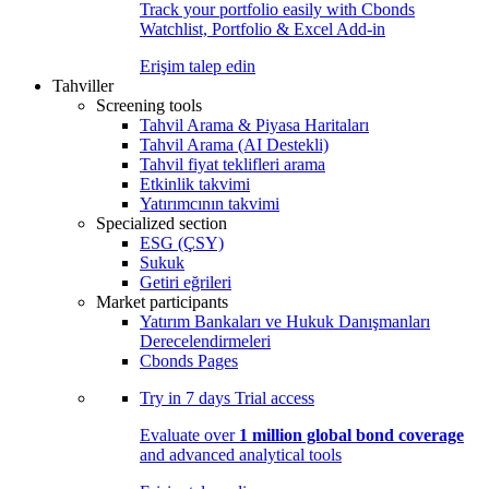
Track your portfolio easily with Cbonds
Watchlist, Portfolio & Excel Add-in
Erişim talep edin
Tahviller
Screening tools
Tahvil Arama & Piyasa Haritaları
Tahvil Arama (AI Destekli)
Tahvil fiyat teklifleri arama
Etkinlik takvimi
Yatırımcının takvimi
Specialized section
ESG (ÇSY)
Sukuk
Getiri eğrileri
Market participants
Yatırım Bankaları ve Hukuk Danışmanları
Derecelendirmeleri
Cbonds Pages
Try in
7 days
Trial access
Evaluate over
1 million global bond coverage
and advanced analytical tools