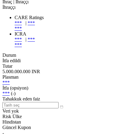
İhraç
| İhraççı
İhraççı
CARE Ratings
***
|
***
***
ICRA
***
|
***
***
Durum
İtfa edildi
Tutar
5.000.000.000 INR
Plasman
***
İtfa (opsiyon)
***
(-)
Tahakkuk eden faiz
Veri yok
Risk Ülke
Hindistan
Güncel Kupon
-