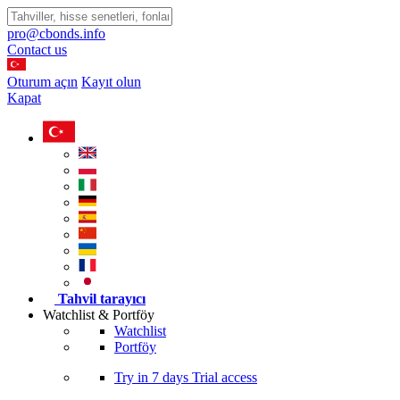
pro@cbonds.info
Contact us
Oturum açın
Kayıt olun
Kapat
Tahvil tarayıcı
Watchlist & Portföy
Watchlist
Portföy
Try in
7 days
Trial access