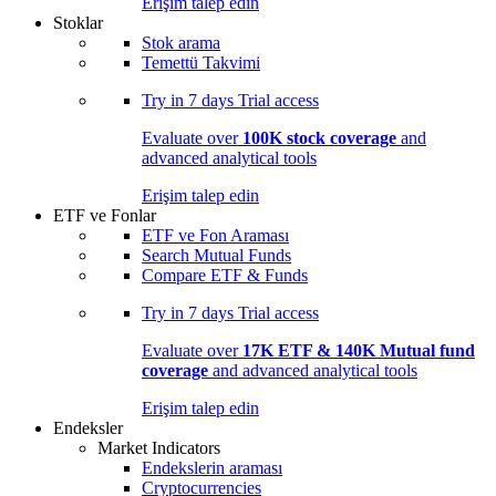
Erişim talep edin
Stoklar
Stok arama
Temettü Takvimi
Try in
7 days
Trial access
Evaluate over
100K stock coverage
and
advanced analytical tools
Erişim talep edin
ETF ve Fonlar
ETF ve Fon Araması
Search Mutual Funds
Compare ETF & Funds
Try in
7 days
Trial access
Evaluate over
17K ETF & 140K Mutual fund
coverage
and advanced analytical tools
Erişim talep edin
Endeksler
Market Indicators
Endekslerin araması
Cryptocurrencies