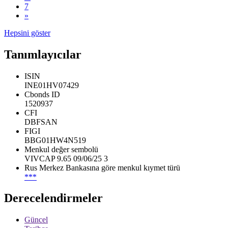
7
»
Hepsini göster
Tanımlayıcılar
ISIN
INE01HV07429
Cbonds ID
1520937
CFI
DBFSAN
FIGI
BBG01HW4N519
Menkul değer sembolü
VIVCAP 9.65 09/06/25 3
Rus Merkez Bankasına göre menkul kıymet türü
***
Derecelendirmeler
Güncel