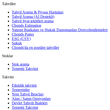
Tahviller
Tahvil Arama & Piyasa Haritaları
Tahvil Arama (AI Destekli)
Tahvil fiyat teklifleri arama
Cbonds Estimation
Yatırım Bankaları ve Hukuk Danışmanları Derecelendirmeleri
Cbonds Pages
ESG (ÇSY)
Sukuk
Cbonds'da en popüler tahviller
Stoklar
Stok arama
Temettü Takvimi
Takvim
Etkinlik takvimi
Temerrütler
Yeni Tahvil İhraçları
Alım / Satım Opsiyonları
Devlet Tahvili İhaleleri
Temettü Takvimi