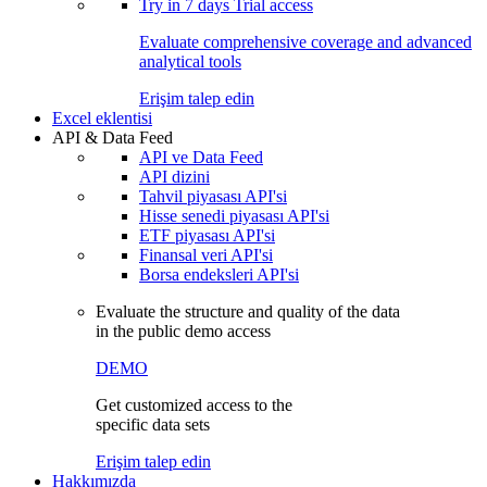
Try in
7 days
Trial access
Evaluate comprehensive coverage and advanced
analytical tools
Erişim talep edin
Excel eklentisi
API & Data Feed
API ve Data Feed
API dizini
Tahvil piyasası API'si
Hisse senedi piyasası API'si
ETF piyasası API'si
Finansal veri API'si
Borsa endeksleri API'si
Evaluate the structure and quality of the data
in the public demo access
DEMO
Get customized access to the
specific data sets
Erişim talep edin
Hakkımızda