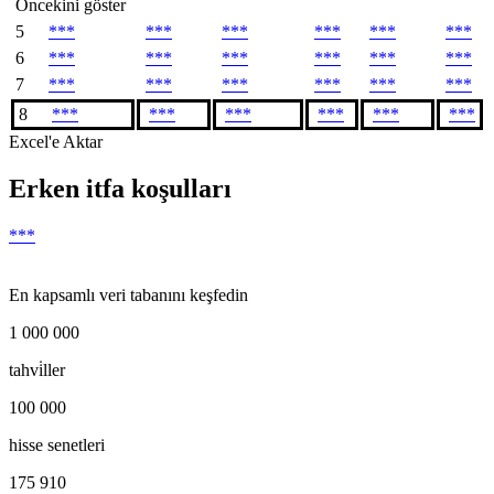
Öncekini göster
5
***
***
***
***
***
***
6
***
***
***
***
***
***
7
***
***
***
***
***
***
8
***
***
***
***
***
***
Excel'e Aktar
Erken itfa koşulları
***
En kapsamlı veri tabanını keşfedin
1 000 000
tahvi̇ller
100 000
hisse senetleri
175 910