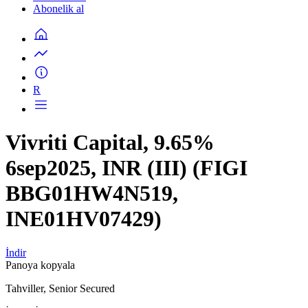
Abonelik al
R
Vivriti Capital, 9.65%
6sep2025, INR (III) (FIGI
BBG01HW4N519,
INE01HV07429)
İndir
Panoya kopyala
Tahviller, Senior Secured