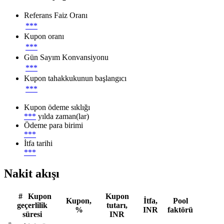
Referans Faiz Oranı
***
Kupon oranı
***
Gün Sayım Konvansiyonu
***
Kupon tahakkukunun başlangıcı
***
Kupon ödeme sıklığı
***
yılda zaman(lar)
Ödeme para birimi
***
İtfa tarihi
***
Nakit akışı
#
Kupon
Kupon
Kupon,
İtfa,
Pool
geçerlilik
tutarı,
%
INR
faktörü
süresi
INR