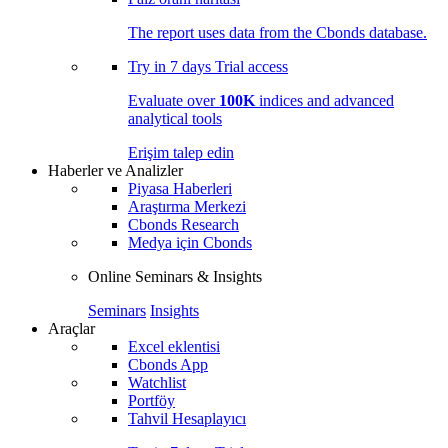
The report uses data from the Cbonds database.
Try in
7 days
Trial access
Evaluate over
100K
indices and advanced
analytical tools
Erişim talep edin
Haberler ve Analizler
Piyasa Haberleri
Araştırma Merkezi
Cbonds Research
Medya için Cbonds
Online Seminars & Insights
Seminars
Insights
Araçlar
Excel eklentisi
Cbonds App
Watchlist
Portföy
Tahvil Hesaplayıcı