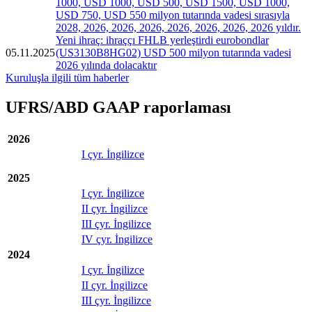
1000, USD 1000, USD 500, USD 1500, USD 1000,
USD 750, USD 550 milyon tutarında vadesi sırasıyla
2028, 2026, 2026, 2026, 2026, 2026, 2026, 2026 yıldır.
Yeni ihraç: ihraççı FHLB yerleştirdi eurobondlar
05.11.2025
(US3130B8HG02) USD 500 milyon tutarında vadesi
2026 yılında dolacaktır
Kuruluşla ilgili tüm haberler
UFRS/ABD GAAP raporlaması
2026
I çyr. İngilizce
2025
I çyr. İngilizce
II çyr. İngilizce
III çyr. İngilizce
IV çyr. İngilizce
2024
I çyr. İngilizce
II çyr. İngilizce
III çyr. İngilizce