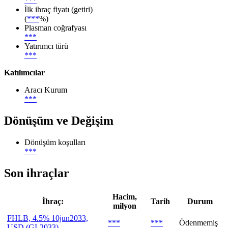
***
İlk ihraç fiyatı (getiri)
(
***
%)
Plasman coğrafyası
***
Yatırımcı türü
***
Katılımcılar
Aracı Kurum
***
Dönüşüm ve Değişim
Dönüşüm koşulları
***
Son ihraçlar
Hacim,
İhraç:
Tarih
Durum
milyon
FHLB, 4.5% 10jun2033,
***
***
Ödenmemiş
USD (GI-2033)