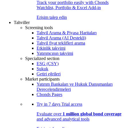
Track your portfolio easily with Cbonds
Watchlist, Portfolio & Excel Add-in
Erişim talep edin
Tahviller
Screening tools
Tahvil Arama & Piyasa Haritaları
Tahvil Arama (AI Destekli)
Tahvil fiyat teklifleri arama
Etkinlik takvimi
Yatırımcının takvimi
Specialized section
ESG (ÇSY)
Sukuk
Getiri eğrileri
Market participants
Yatırım Bankaları ve Hukuk Danışmanları
Derecelendirmeleri
Cbonds Pages
Try in
7 days
Trial access
Evaluate over
1 million global bond coverage
and advanced analytical tools