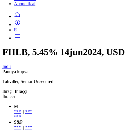
Abonelik al
R
FHLB, 5.45% 14jun2024, USD
İndir
Panoya kopyala
Tahviller, Senior Unsecured
İhraç
| İhraççı
İhraççı
M
***
|
***
***
S&P
***
|
***