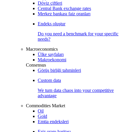
Döviz çiftleri
Central Bank exchange rates
Merkez bankası faiz oranları
Endeks oluştur
Do you need a benchmark for your specific
needs?
Macroeconomics
Ülke sayfaları
Makroekonomi
Consensus
Görüş birliği tahminleri
Custom data
We turn data chaos into your competitive
advantage
Commodities Market
Oil
Gold
Emtia endeksleri
Faiz oranı haritası