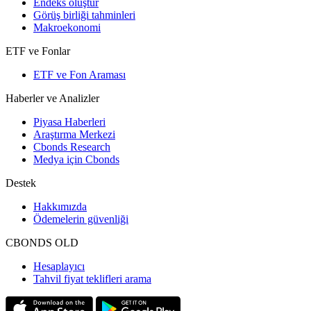
Endeks oluştur
Görüş birliği tahminleri
Makroekonomi
ETF ve Fonlar
ETF ve Fon Araması
Haberler ve Analizler
Piyasa Haberleri
Araştırma Merkezi
Cbonds Research
Medya için Cbonds
Destek
Hakkımızda
Ödemelerin güvenliği
CBONDS OLD
Hesaplayıcı
Tahvil fiyat teklifleri arama