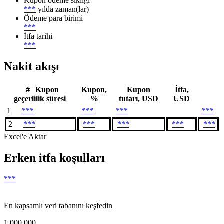
Kupon ödeme sıklığı
***
yılda zaman(lar)
Ödeme para birimi
***
İtfa tarihi
***
Nakit akışı
#
Kupon
Kupon,
Kupon
İtfa,
geçerlilik süresi
%
tutarı, USD
USD
1
***
***
***
***
2
***
***
***
***
***
Excel'e Aktar
Erken itfa koşulları
***
En kapsamlı veri tabanını keşfedin
1 000 000