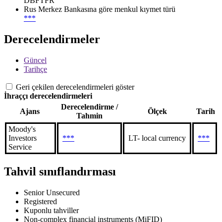
DBFTFR
Rus Merkez Bankasına göre menkul kıymet türü
***
Derecelendirmeler
Güncel
Tarihçe
Geri çekilen derecelendirmeleri göster
İhraççı derecelendirmeleri
Derecelendirme /
Ajans
Ölçek
Tarih
Tahmin
Moody's
Investors
***
LT- local currency
***
Service
Tahvil sınıflandırması
Senior Unsecured
Registered
Kuponlu tahviller
Non-complex financial instruments (MiFID)