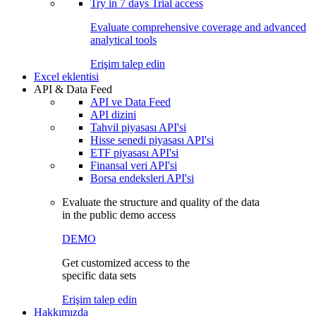
Try in
7 days
Trial access
Evaluate comprehensive coverage and advanced
analytical tools
Erişim talep edin
Excel eklentisi
API & Data Feed
API ve Data Feed
API dizini
Tahvil piyasası API'si
Hisse senedi piyasası API'si
ETF piyasası API'si
Finansal veri API'si
Borsa endeksleri API'si
Evaluate the structure and quality of the data
in the public demo access
DEMO
Get customized access to the
specific data sets
Erişim talep edin
Hakkımızda