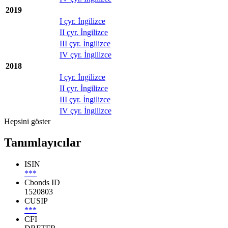
2019
I çyr. İngilizce
II çyr. İngilizce
III çyr. İngilizce
IV çyr. İngilizce
2018
I çyr. İngilizce
II çyr. İngilizce
III çyr. İngilizce
IV çyr. İngilizce
Hepsini göster
Tanımlayıcılar
ISIN
***
Cbonds ID
1520803
CUSIP
***
CFI