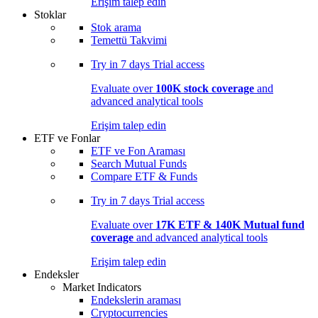
Erişim talep edin
Stoklar
Stok arama
Temettü Takvimi
Try in
7 days
Trial access
Evaluate over
100K stock coverage
and
advanced analytical tools
Erişim talep edin
ETF ve Fonlar
ETF ve Fon Araması
Search Mutual Funds
Compare ETF & Funds
Try in
7 days
Trial access
Evaluate over
17K ETF & 140K Mutual fund
coverage
and advanced analytical tools
Erişim talep edin
Endeksler
Market Indicators
Endekslerin araması
Cryptocurrencies