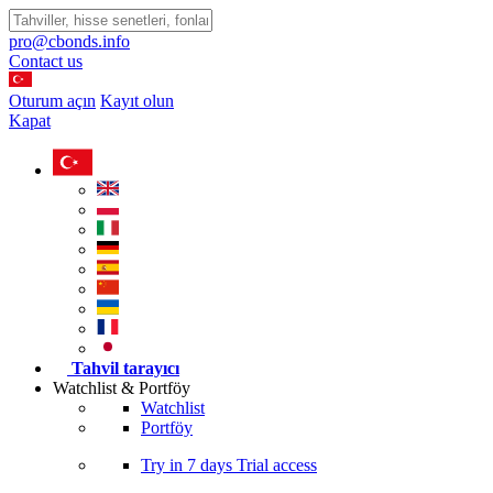
pro@cbonds.info
Contact us
Oturum açın
Kayıt olun
Kapat
Tahvil tarayıcı
Watchlist & Portföy
Watchlist
Portföy
Try in
7 days
Trial access