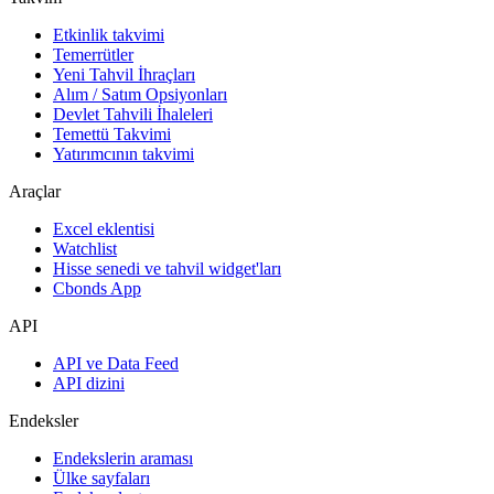
Etkinlik takvimi
Temerrütler
Yeni Tahvil İhraçları
Alım / Satım Opsiyonları
Devlet Tahvili İhaleleri
Temettü Takvimi
Yatırımcının takvimi
Araçlar
Excel eklentisi
Watchlist
Hisse senedi ve tahvil widget'ları
Cbonds App
API
API ve Data Feed
API dizini
Endeksler
Endekslerin araması
Ülke sayfaları