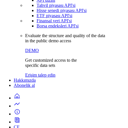
API dizini
Tahvil piyasası API'si
Hisse senedi piyasası API'si
ETF piyasası API'si
Finansal veri API'si
Borsa endeksleri API'si
Evaluate the structure and quality of the data
in the public demo access
DEMO
Get customized access to the
specific data sets
Erişim talep edin
Hakkımızda
Abonelik al
CF