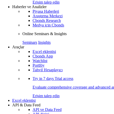
Erişim talep edin
Haberler ve Analizler
Piyasa Haberleri
Araştırma Merkezi
Cbonds Research
Medya için Cbonds
Online Seminars & Insights
Seminars
Insights
Araçlar
Excel eklentisi
Cbonds App
Watchlist
Portföy
Tahvil Hesaplayıcı
Try in
7 days
Trial access
Evaluate comprehensive coverage and advanced ana
Erişim talep edin
Excel eklentisi
API & Data Feed
API ve Data Feed