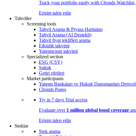
Track your portfolio easily with Cbonds Watchlist
Erişim talep edin
Tahviller
Screening tools
Tahvil Arama & Piyasa Haritaları
Tahvil Arama (AI Destekli)
Tahvil fiyat teklifleri arama
Etkinlik takvimi
Yatırımcının takvimi
Specialized section
ESG (ÇSY)
Sukuk
Getiri eğrileri
Market participants
Yatırım Bankaları ve Hukuk Danışmanları Derecel
Cbonds Pages
Try in
7 days
Trial access
Evaluate over
1 million global bond coverage
and
Erişim talep edin
Stoklar
Stok arama