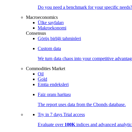
Do you need a benchmark for your specific needs
Macroeconomics
Ülke sayfaları
Makroekonomi
Consensus
Görüş birliği tahminleri
Custom data
We turn data chaos into your competitive
advantag
Commodities Market
Oil
Gold
Emtia endeksleri
Faiz oranı haritası
The report uses data from the Cbonds database.
Try in
7 days
Trial access
Evaluate over
100K
indices and advanced analytica