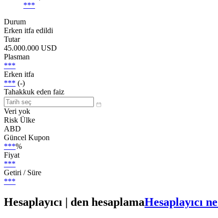
***
Durum
Erken itfa edildi
Tutar
45.000.000 USD
Plasman
***
Erken itfa
***
(-)
Tahakkuk eden faiz
Veri yok
Risk Ülke
ABD
Güncel Kupon
***
%
Fiyat
***
Getiri / Süre
***
Hesaplayıcı | den hesaplama
Hesaplayıcı ne