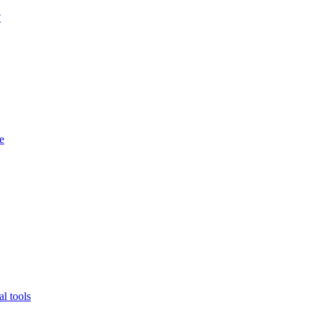
?
e
l tools