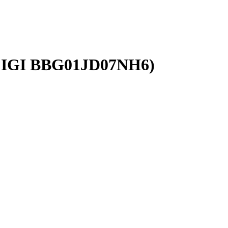
(FIGI BBG01JD07NH6)