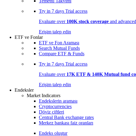
Temettü Takvimi
Try in
7 days
Trial access
Evaluate over
100K stock coverage
and advanced 
Erişim talep edin
ETF ve Fonlar
ETF ve Fon Araması
Search Mutual Funds
Compare ETF & Funds
Try in
7 days
Trial access
Evaluate over
17K ETF & 140K Mutual fund co
Erişim talep edin
Endeksler
Market Indicators
Endekslerin araması
Cryptocurrencies
Döviz çiftleri
Central Bank exchange rates
Merkez bankası faiz oranları
Endeks oluştur