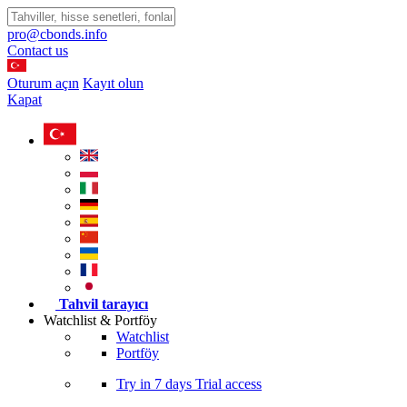
pro@cbonds.info
Contact us
Oturum açın
Kayıt olun
Kapat
Tahvil tarayıcı
Watchlist & Portföy
Watchlist
Portföy
Try in
7 days
Trial access