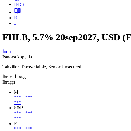
IFRS
R
...
FHLB, 5.7% 20sep2027, USD 
İndir
Panoya kopyala
Tahviller, Trace-eligible, Senior Unsecured
İhraç
| İhraççı
İhraççı
M
***
|
***
***
S&P
***
|
***
***
F
***
|
***