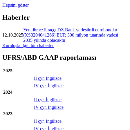
Hepsini göster
Haberler
Yeni ihraç: ihraççı DZ Bank yerleştirdi eurobondlar
12.10.2025
(XS3204041266) EUR 300 milyon tutarında vadesi
2035 yılında dolacaktır
Kuruluşla ilgili tüm haberler
UFRS/ABD GAAP raporlaması
2025
II çyr. İngilizce
IV çyr. İngilizce
2024
II çyr. İngilizce
IV çyr. İngilizce
2023
II çyr. İngilizce
IV çyr. İngilizce