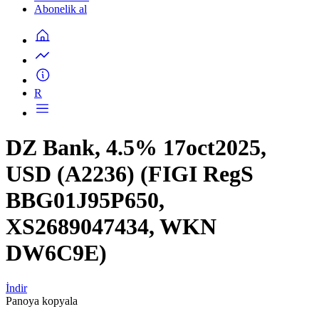
Abonelik al
R
DZ Bank, 4.5% 17oct2025,
USD (A2236) (FIGI RegS
BBG01J95P650,
XS2689047434, WKN
DW6C9E)
İndir
Panoya kopyala