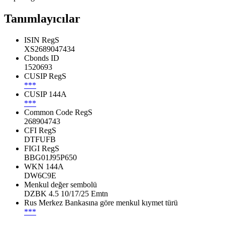
Tanımlayıcılar
ISIN RegS
XS2689047434
Cbonds ID
1520693
CUSIP RegS
***
CUSIP 144A
***
Common Code RegS
268904743
CFI RegS
DTFUFB
FIGI RegS
BBG01J95P650
WKN 144A
DW6C9E
Menkul değer sembolü
DZBK 4.5 10/17/25 Emtn
Rus Merkez Bankasına göre menkul kıymet türü
***