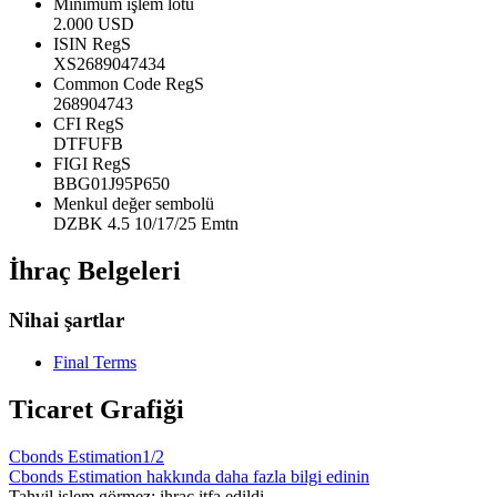
Minimum işlem lotu
2.000 USD
ISIN RegS
XS2689047434
Common Code RegS
268904743
CFI RegS
DTFUFB
FIGI RegS
BBG01J95P650
Menkul değer sembolü
DZBK 4.5 10/17/25 Emtn
İhraç Belgeleri
Nihai şartlar
Final Terms
Ticaret Grafiği
Cbonds Estimation
1/2
Cbonds Estimation hakkında daha fazla bilgi edinin
Tahvil işlem görmez; ihraç itfa edildi