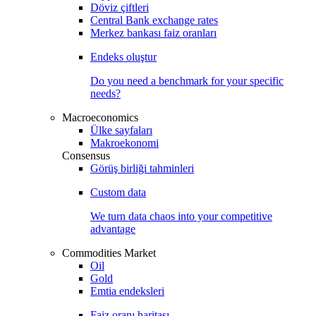
Döviz çiftleri
Central Bank exchange rates
Merkez bankası faiz oranları
Endeks oluştur
Do you need a benchmark for your specific
needs?
Macroeconomics
Ülke sayfaları
Makroekonomi
Consensus
Görüş birliği tahminleri
Custom data
We turn data chaos into your competitive
advantage
Commodities Market
Oil
Gold
Emtia endeksleri
Faiz oranı haritası