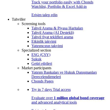
Track your portfolio easily with Cbonds
Watchlist, Portfolio & Excel Add-in
Erişim talep edin
Tahviller
Screening tools
Tahvil Arama & Piyasa Haritaları
Tahvil Arama (AI Destekli)
Tahvil fiyat teklifleri arama
Etkinlik takvimi
Yatırımcının takvimi
Specialized section
ESG (ÇSY)
Sukuk
Getiri eğrileri
Market participants
Yatırım Bankaları ve Hukuk Danışmanları
Derecelendirmeleri
Cbonds Pages
Try in
7 days
Trial access
Evaluate over
1 million global bond coverage
and advanced analytical tools