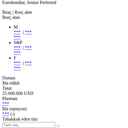
Eurobondlar, Senior Preferred
İhraç
| Borç alan
Borç alan
M
***
|
***
***
S&P
***
|
***
***
F
***
|
***
***
Durum
İtfa edildi
Tutar
25.000.000 USD
Plasman
***
İtfa (opsiyon)
***
(-)
Tahakkuk eden faiz