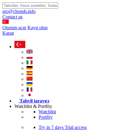
pro@cbonds.info
Contact us
Oturum açın
Kayıt olun
Kapat
Tahvil tarayıcı
Watchlist & Portföy
Watchlist
Portföy
Try in
7 days
Trial access