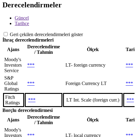
Derecelendirmeler
Güncel
Tarihçe
Geri çekilen derecelendirmeleri göster
İhraç derecelendirmeleri
Derecelendirme
Ajans
Ölçek
Tari
/ Tahmin
Moody's
Investors
***
LT- foreign currency
***
Service
S&P
Global
***
Foreign Currency LT
***
Ratings
Fitch
***
LT Int. Scale (foreign curr.)
***
Ratings
Borçlu derecelendirmesi
Derecelendirme
Ajans
Ölçek
Tari
/ Tahmin
Moody's
Investors
***
LT- local currency
***