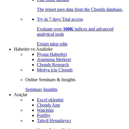
The report uses data from the Cbonds database.
Try in
7 days
Trial access
Evaluate over
100K
indices and advanced
analytical tools
Erişim talep edin
Haberler ve Analizler
Piyasa Haberleri
Araştırma Merkezi
Cbonds Research
Medya için Cbonds
Online Seminars & Insights
Seminars
Insights
Araçlar
Excel eklentisi
Cbonds App
Watchlist
Portföy
Tahvil Hesaplayıcı