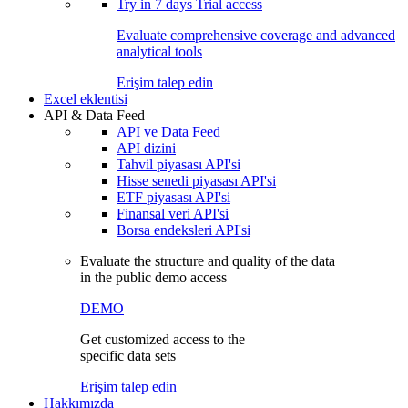
Try in
7 days
Trial access
Evaluate comprehensive coverage and advanced
analytical tools
Erişim talep edin
Excel eklentisi
API & Data Feed
API ve Data Feed
API dizini
Tahvil piyasası API'si
Hisse senedi piyasası API'si
ETF piyasası API'si
Finansal veri API'si
Borsa endeksleri API'si
Evaluate the structure and quality of the data
in the public demo access
DEMO
Get customized access to the
specific data sets
Erişim talep edin
Hakkımızda