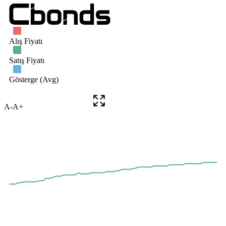
A-
A+