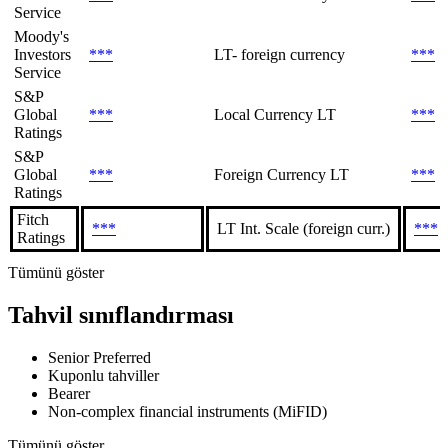
Service
Moody's
Investors
***
LT- foreign currency
***
Service
S&P
Global
***
Local Currency LT
***
Ratings
S&P
Global
***
Foreign Currency LT
***
Ratings
Fitch
***
LT Int. Scale (foreign curr.)
***
Ratings
Tümünü göster
Tahvil sınıflandırması
Senior Preferred
Kuponlu tahviller
Bearer
Non-complex financial instruments (MiFID)
Tümünü göster