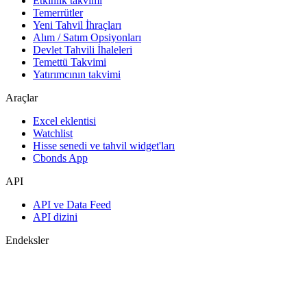
Etkinlik takvimi
Temerrütler
Yeni Tahvil İhraçları
Alım / Satım Opsiyonları
Devlet Tahvili İhaleleri
Temettü Takvimi
Yatırımcının takvimi
Araçlar
Excel eklentisi
Watchlist
Hisse senedi ve tahvil widget'ları
Cbonds App
API
API ve Data Feed
API dizini
Endeksler
Endekslerin araması
Ülke sayfaları
Endeks oluştur
Görüş birliği tahminleri