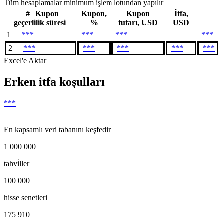
Tüm hesaplamalar minimum işlem lotundan yapılır
#
Kupon
Kupon,
Kupon
İtfa,
geçerlilik süresi
%
tutarı, USD
USD
1
***
***
***
***
2
***
***
***
***
***
Excel'e Aktar
Erken itfa koşulları
***
En kapsamlı veri tabanını keşfedin
1 000 000
tahvi̇ller
100 000
hisse senetleri
175 910