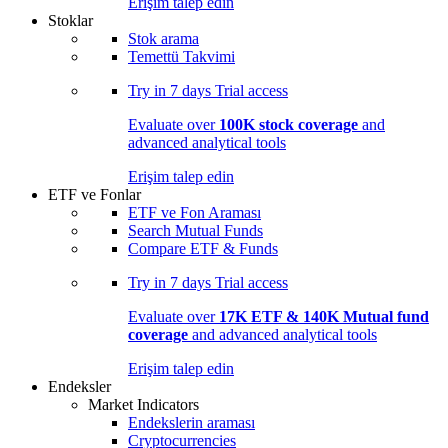
Erişim talep edin
Stoklar
Stok arama
Temettü Takvimi
Try in
7 days
Trial access
Evaluate over
100K stock coverage
and
advanced analytical tools
Erişim talep edin
ETF ve Fonlar
ETF ve Fon Araması
Search Mutual Funds
Compare ETF & Funds
Try in
7 days
Trial access
Evaluate over
17K ETF & 140K Mutual fund
coverage
and advanced analytical tools
Erişim talep edin
Endeksler
Market Indicators
Endekslerin araması
Cryptocurrencies