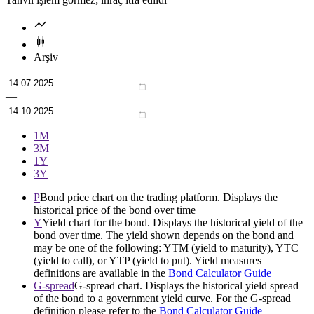
Arşiv
—
1М
3М
1Y
3Y
P
Bond price chart on the trading platform. Displays the
historical price of the bond over time
Y
Yield chart for the bond. Displays the historical yield of the
bond over time. The yield shown depends on the bond and
may be one of the following: YTM (yield to maturity), YTC
(yield to call), or YTP (yield to put). Yield measures
definitions are available in the
Bond Calculator Guide
G-spread
G-spread chart. Displays the historical yield spread
of the bond to a government yield curve. For the G-spread
definition please refer to the
Bond Calculator Guide