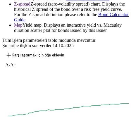
Z-spread
Z-spread (zero-volatility spread) chart. Displays the
historical Z-spread of the bond over a risk-free yield curve.
For the Z-spread definition please refer to the
Bond Calculator
Guide
Map
Yield map. Displays an interactive yield vs. Macaulay
duration scatter plot for bonds issued by this issuer
Tüm işlem parametreleri tablo modunda mevcuttur
Şu tarihe ilişkin son veriler
14.10.2025
Karşılaştırmak için öğe ekleyin