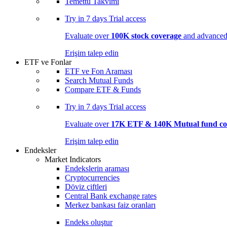
Temettü Takvimi
Try in
7 days
Trial access
Evaluate over
100K stock coverage
and advanced 
Erişim talep edin
ETF ve Fonlar
ETF ve Fon Araması
Search Mutual Funds
Compare ETF & Funds
Try in
7 days
Trial access
Evaluate over
17K ETF & 140K Mutual fund co
Erişim talep edin
Endeksler
Market Indicators
Endekslerin araması
Cryptocurrencies
Döviz çiftleri
Central Bank exchange rates
Merkez bankası faiz oranları
Endeks oluştur