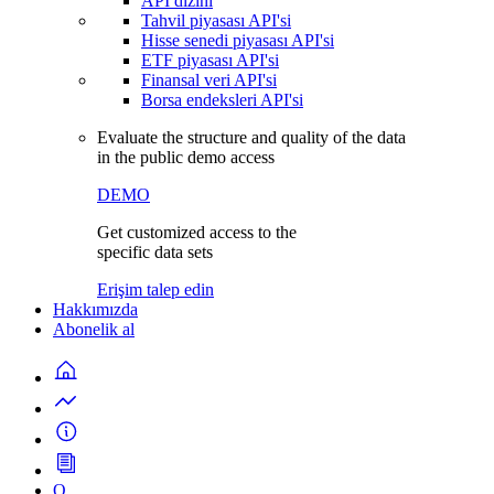
API dizini
Tahvil piyasası API'si
Hisse senedi piyasası API'si
ETF piyasası API'si
Finansal veri API'si
Borsa endeksleri API'si
Evaluate the structure and quality of the data
in the public demo access
DEMO
Get customized access to the
specific data sets
Erişim talep edin
Hakkımızda
Abonelik al
Q