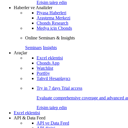
Erişim talep edin
Haberler ve Analizler
Piyasa Haberleri
Araştırma Merkezi
Cbonds Research
Medya için Cbonds
Online Seminars & Insights
Seminars
Insights
Araçlar
Excel eklentisi
Cbonds App
Watchlist
Portföy
Tahvil Hesaplayıcı
Try in
7 days
Trial access
Evaluate comprehensive coverage and advanced ana
Erişim talep edin
Excel eklentisi
API & Data Feed
API ve Data Feed