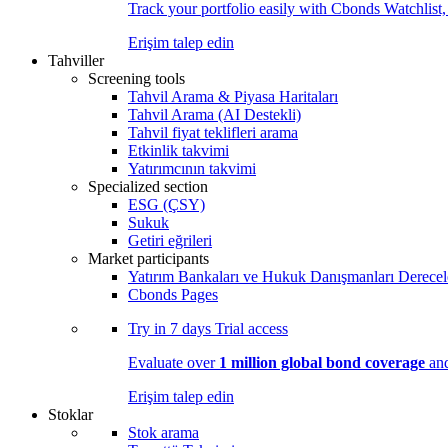
Track your portfolio easily with Cbonds Watchlist
Erişim talep edin
Tahviller
Screening tools
Tahvil Arama & Piyasa Haritaları
Tahvil Arama (AI Destekli)
Tahvil fiyat teklifleri arama
Etkinlik takvimi
Yatırımcının takvimi
Specialized section
ESG (ÇSY)
Sukuk
Getiri eğrileri
Market participants
Yatırım Bankaları ve Hukuk Danışmanları Derecel
Cbonds Pages
Try in
7 days
Trial access
Evaluate over
1 million global bond coverage
and
Erişim talep edin
Stoklar
Stok arama