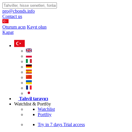
pro@cbonds.info
Contact us
Oturum açın
Kayıt olun
Kapat
Tahvil tarayıcı
Watchlist & Portföy
Watchlist
Portföy
Try in
7 days
Trial access