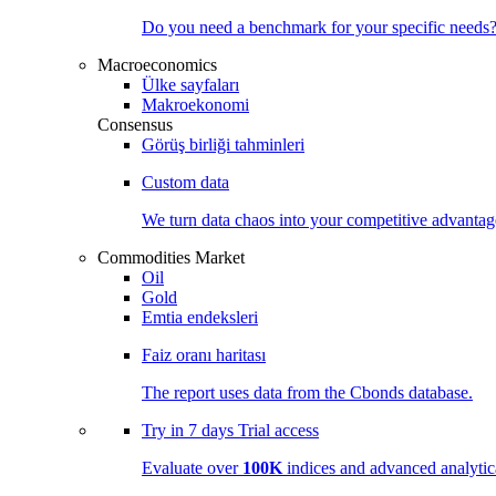
Do you need a benchmark for your specific needs
Macroeconomics
Ülke sayfaları
Makroekonomi
Consensus
Görüş birliği tahminleri
Custom data
We turn data chaos into your competitive
advantag
Commodities Market
Oil
Gold
Emtia endeksleri
Faiz oranı haritası
The report uses data from the Cbonds database.
Try in
7 days
Trial access
Evaluate over
100K
indices and advanced analytica