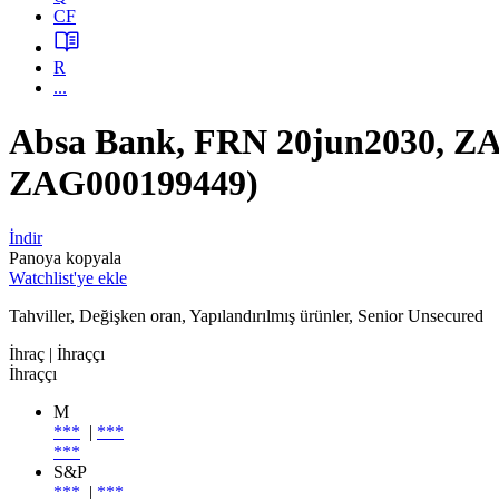
CF
R
...
Absa Bank, FRN 20jun2030, Z
ZAG000199449)
İndir
Panoya kopyala
Watchlist'ye ekle
Tahviller, Değişken oran, Yapılandırılmış ürünler, Senior Unsecured
İhraç
| İhraççı
İhraççı
M
***
|
***
***
S&P
***
|
***