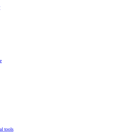
?
e
l tools