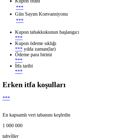
Kupon oranı
***
Gün Sayım Konvansiyonu
***
Kupon tahakkukunun başlangıcı
***
Kupon ödeme sıklığı
***
yılda zaman(lar)
Ödeme para birimi
***
İtfa tarihi
***
Erken itfa koşulları
***
En kapsamlı veri tabanını keşfedin
1 000 000
tahvi̇ller