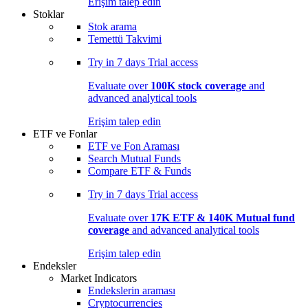
Erişim talep edin
Stoklar
Stok arama
Temettü Takvimi
Try in
7 days
Trial access
Evaluate over
100K stock coverage
and
advanced analytical tools
Erişim talep edin
ETF ve Fonlar
ETF ve Fon Araması
Search Mutual Funds
Compare ETF & Funds
Try in
7 days
Trial access
Evaluate over
17K ETF & 140K Mutual fund
coverage
and advanced analytical tools
Erişim talep edin
Endeksler
Market Indicators
Endekslerin araması
Cryptocurrencies