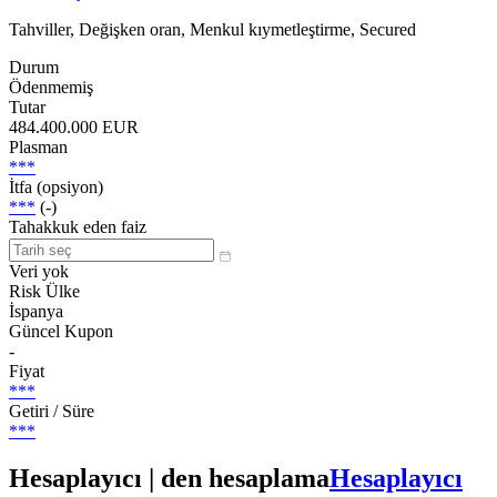
Tahviller, Değişken oran, Menkul kıymetleştirme, Secured
Durum
Ödenmemiş
Tutar
484.400.000 EUR
Plasman
***
İtfa (opsiyon)
***
(-)
Tahakkuk eden faiz
Veri yok
Risk Ülke
İspanya
Güncel Kupon
-
Fiyat
***
Getiri / Süre
***
Hesaplayıcı | den hesaplama
Hesaplayıcı