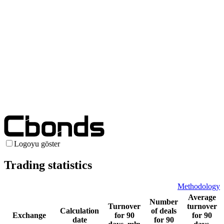
Logoyu göster
Trading statistics
Methodology
Average
Number
Turnover
turnover
Calculation
of deals
Exchange
for 90
for 90
date
for 90