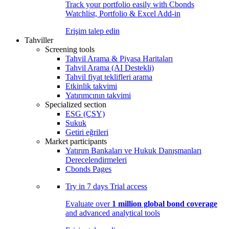
Track your portfolio easily with Cbonds
Watchlist, Portfolio & Excel Add-in
Erişim talep edin
Tahviller
Screening tools
Tahvil Arama & Piyasa Haritaları
Tahvil Arama (AI Destekli)
Tahvil fiyat teklifleri arama
Etkinlik takvimi
Yatırımcının takvimi
Specialized section
ESG (ÇSY)
Sukuk
Getiri eğrileri
Market participants
Yatırım Bankaları ve Hukuk Danışmanları
Derecelendirmeleri
Cbonds Pages
Try in
7 days
Trial access
Evaluate over
1 million global bond coverage
and advanced analytical tools