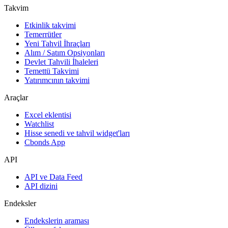
Takvim
Etkinlik takvimi
Temerrütler
Yeni Tahvil İhraçları
Alım / Satım Opsiyonları
Devlet Tahvili İhaleleri
Temettü Takvimi
Yatırımcının takvimi
Araçlar
Excel eklentisi
Watchlist
Hisse senedi ve tahvil widget'ları
Cbonds App
API
API ve Data Feed
API dizini
Endeksler
Endekslerin araması