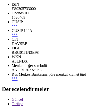
ISIN
ES0305733000
Cbonds ID
1520409
CUSIP
***
CUSIP 144A
***
CFI
DAVSBB
FIGI
BBG01J1N3B98
WKN
A3LNDX
Menkul değer sembolü
ANORI 2023-SP A
Rus Merkez Bankasına göre menkul kıymet türü
***
Derecelendirmeler
Güncel
Tarihçe