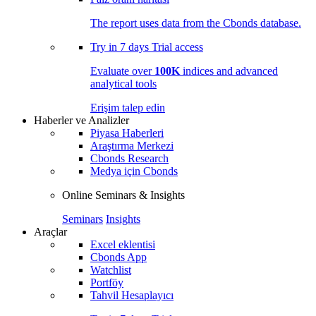
The report uses data from the Cbonds database.
Try in
7 days
Trial access
Evaluate over
100K
indices and advanced
analytical tools
Erişim talep edin
Haberler ve Analizler
Piyasa Haberleri
Araştırma Merkezi
Cbonds Research
Medya için Cbonds
Online Seminars & Insights
Seminars
Insights
Araçlar
Excel eklentisi
Cbonds App
Watchlist
Portföy
Tahvil Hesaplayıcı