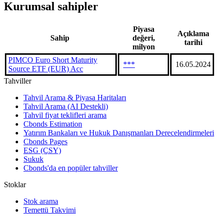
Kurumsal sahipler
Piyasa
Açıklama
Sahip
değeri,
tarihi
milyon
PIMCO Euro Short Maturity
***
16.05.2024
Source ETF (EUR) Acc
Tahviller
Tahvil Arama & Piyasa Haritaları
Tahvil Arama (AI Destekli)
Tahvil fiyat teklifleri arama
Cbonds Estimation
Yatırım Bankaları ve Hukuk Danışmanları Derecelendirmeleri
Cbonds Pages
ESG (ÇSY)
Sukuk
Cbonds'da en popüler tahviller
Stoklar
Stok arama
Temettü Takvimi