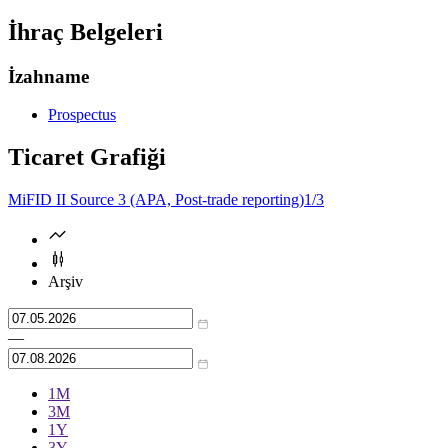
İhraç Belgeleri
İzahname
Prospectus
Ticaret Grafiği
MiFID II Source 3 (APA, Post-trade reporting)
1/3
Arşiv
—
1М
3М
1Y
3Y