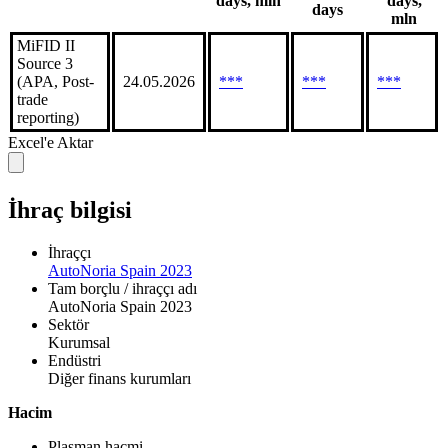
days, mln
days,
days
mln
MiFID II
Source 3
(APA, Post-
24.05.2026
***
***
***
trade
reporting)
Excel'e Aktar
İhraç bilgisi
İhraççı
AutoNoria Spain 2023
Tam borçlu / ihraççı adı
AutoNoria Spain 2023
Sektör
Kurumsal
Endüstri
Diğer finans kurumları
Hacim
Plasman hacmi