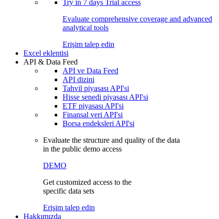
Try in
7 days
Trial access
Evaluate comprehensive coverage and advanced
analytical tools
Erişim talep edin
Excel eklentisi
API & Data Feed
API ve Data Feed
API dizini
Tahvil piyasası API'si
Hisse senedi piyasası API'si
ETF piyasası API'si
Finansal veri API'si
Borsa endeksleri API'si
Evaluate the structure and quality of the data
in the public demo access
DEMO
Get customized access to the
specific data sets
Erişim talep edin
Hakkımızda