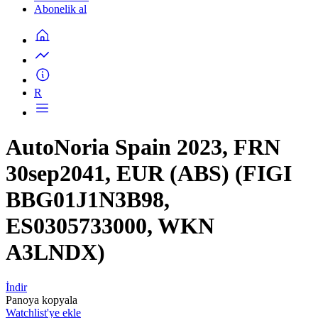
Abonelik al
R
AutoNoria Spain 2023, FRN
30sep2041, EUR (ABS) (FIGI
BBG01J1N3B98,
ES0305733000, WKN
A3LNDX)
İndir
Panoya kopyala
Watchlist'ye ekle