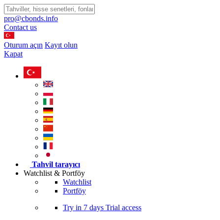
pro@cbonds.info
Contact us
Oturum açın
Kayıt olun
Kapat
Tahvil tarayıcı
Watchlist & Portföy
Watchlist
Portföy
Try in
7 days
Trial access