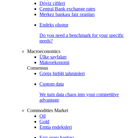
Döviz çiftleri
Central Bank exchange rates
Merkez bankası faiz oranları
Endeks oluştur
Do you need a benchmark for your specific
needs?
Macroeconomics
Ülke sayfaları
Makroekonomi
Consensus
Görüş birliği tahminleri
Custom data
We turn data chaos into your competitive
advantage
Commodities Market
Oil
Gold
Emtia endeksleri
Faiz oranı haritası