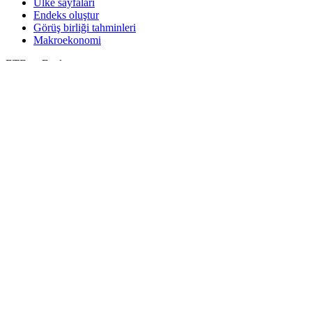
Ülke sayfaları
Endeks oluştur
Görüş birliği tahminleri
Makroekonomi
ETF ve Fonlar
ETF ve Fon Araması
Haberler ve Analizler
Piyasa Haberleri
Araştırma Merkezi
Cbonds Research
Medya için Cbonds
Destek
Hakkımızda
Ödemelerin güvenliği
CBONDS OLD
Hesaplayıcı
Tahvil fiyat teklifleri arama