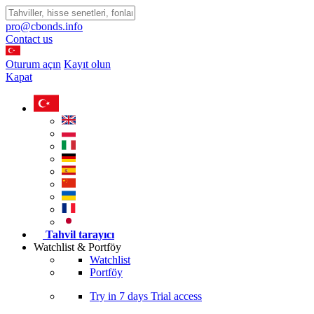
pro@cbonds.info
Contact us
Oturum açın
Kayıt olun
Kapat
Tahvil tarayıcı
Watchlist & Portföy
Watchlist
Portföy
Try in
7 days
Trial access