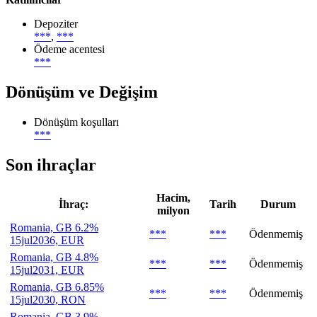
Depoziter
***
,
***
Ödeme acentesi
***
Dönüşüm ve Değişim
Dönüşüm koşulları
***
Son ihraçlar
Hacim,
İhraç:
Tarih
Durum
milyon
Romania, GB 6.2%
***
***
Ödenmemiş
15jul2036, EUR
Romania, GB 4.8%
***
***
Ödenmemiş
15jul2031, EUR
Romania, GB 6.85%
***
***
Ödenmemiş
15jul2030, RON
Romania, GB 3.9%