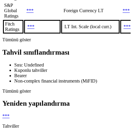
S&P
Global
***
Foreign Currency LT
***
Ratings
Fitch
***
LT Int. Scale (local curr.)
***
Ratings
Tümünü göster
Tahvil sınıflandırması
Sıra: Undefined
Kuponlu tahviller
Bearer
Non-complex financial instruments (MiFID)
Tümünü göster
Yeniden yapılandırma
***
Tahviller