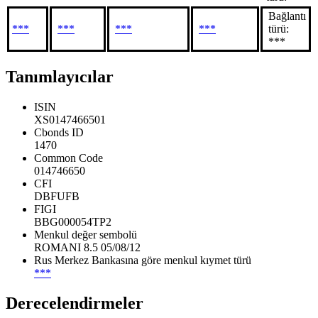
Bağlantı
***
***
***
***
türü:
***
Tanımlayıcılar
ISIN
XS0147466501
Cbonds ID
1470
Common Code
014746650
CFI
DBFUFB
FIGI
BBG000054TP2
Menkul değer sembolü
ROMANI 8.5 05/08/12
Rus Merkez Bankasına göre menkul kıymet türü
***
Derecelendirmeler