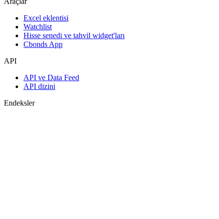
Araçlar
Excel eklentisi
Watchlist
Hisse senedi ve tahvil widget'ları
Cbonds App
API
API ve Data Feed
API dizini
Endeksler
Endekslerin araması
Ülke sayfaları
Endeks oluştur
Görüş birliği tahminleri
Makroekonomi
ETF ve Fonlar
ETF ve Fon Araması
Haberler ve Analizler