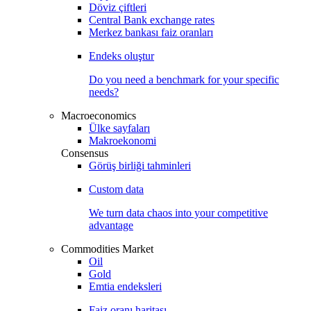
Döviz çiftleri
Central Bank exchange rates
Merkez bankası faiz oranları
Endeks oluştur
Do you need a benchmark for your specific
needs?
Macroeconomics
Ülke sayfaları
Makroekonomi
Consensus
Görüş birliği tahminleri
Custom data
We turn data chaos into your competitive
advantage
Commodities Market
Oil
Gold
Emtia endeksleri
Faiz oranı haritası