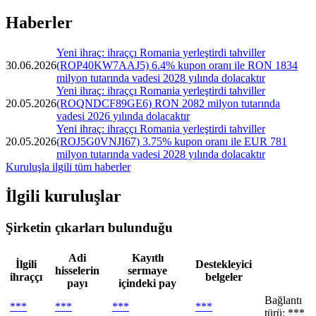
Haberler
Yeni ihraç: ihraççı Romania yerleştirdi tahviller
30.06.2026
(ROP40KW7AAJ5) 6.4% kupon oranı ile RON 1834
milyon tutarında vadesi 2028 yılında dolacaktır
Yeni ihraç: ihraççı Romania yerleştirdi tahviller
20.05.2026
(ROQNDCF89GE6) RON 2082 milyon tutarında
vadesi 2026 yılında dolacaktır
Yeni ihraç: ihraççı Romania yerleştirdi tahviller
20.05.2026
(ROJ5G0VNJI67) 3.75% kupon oranı ile EUR 781
milyon tutarında vadesi 2028 yılında dolacaktır
Kuruluşla ilgili tüm haberler
İlgili kuruluşlar
Şirketin çıkarları bulunduğu
Adi
Kayıtlı
İlgili
Destekleyici
hisselerin
sermaye
ihraççı
belgeler
payı
içindeki pay
Bağlantı
***
***
***
***
türü: ***