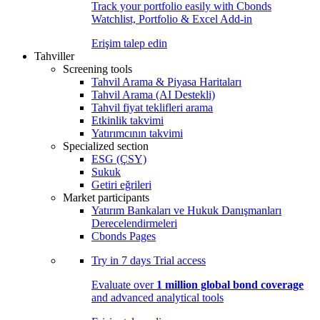
Track your portfolio easily with Cbonds
Watchlist, Portfolio & Excel Add-in
Erişim talep edin
Tahviller
Screening tools
Tahvil Arama & Piyasa Haritaları
Tahvil Arama (AI Destekli)
Tahvil fiyat teklifleri arama
Etkinlik takvimi
Yatırımcının takvimi
Specialized section
ESG (ÇSY)
Sukuk
Getiri eğrileri
Market participants
Yatırım Bankaları ve Hukuk Danışmanları
Derecelendirmeleri
Cbonds Pages
Try in
7 days
Trial access
Evaluate over
1 million global bond coverage
and advanced analytical tools