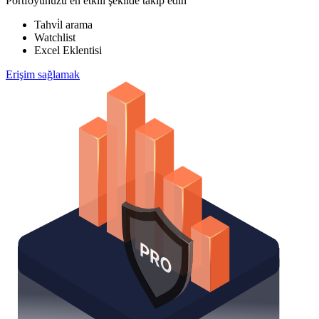
Portföyünüzü en etkili şekilde takip edin
Tahvi̇l arama
Watchlist
Excel Eklentisi
Erişim sağlamak