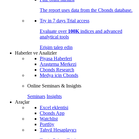
The report uses data from the Cbonds database.
Try in
7 days
Trial access
Evaluate over
100K
indices and advanced
analytical tools
Erişim talep edin
Haberler ve Analizler
Piyasa Haberleri
Araştırma Merkezi
Cbonds Research
Medya için Cbonds
Online Seminars & Insights
Seminars
Insights
Araçlar
Excel eklentisi
Cbonds App
Watchlist
Portföy
Tahvil Hesaplayıcı