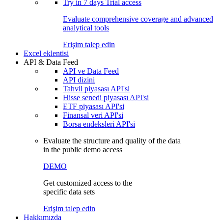
Try in
7 days
Trial access
Evaluate comprehensive coverage and advanced
analytical tools
Erişim talep edin
Excel eklentisi
API & Data Feed
API ve Data Feed
API dizini
Tahvil piyasası API'si
Hisse senedi piyasası API'si
ETF piyasası API'si
Finansal veri API'si
Borsa endeksleri API'si
Evaluate the structure and quality of the data
in the public demo access
DEMO
Get customized access to the
specific data sets
Erişim talep edin
Hakkımızda