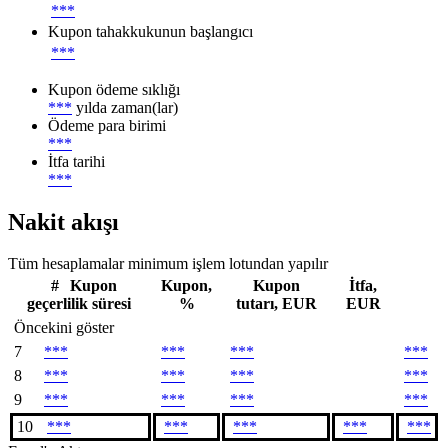
***
Kupon tahakkukunun başlangıcı
***
Kupon ödeme sıklığı
***
yılda zaman(lar)
Ödeme para birimi
***
İtfa tarihi
***
Nakit akışı
Tüm hesaplamalar minimum işlem lotundan yapılır
#
Kupon
Kupon,
Kupon
İtfa,
geçerlilik süresi
%
tutarı, EUR
EUR
Öncekini göster
7
***
***
***
***
8
***
***
***
***
9
***
***
***
***
10
***
***
***
***
***