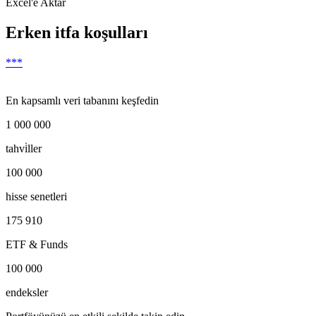
Excel'e Aktar
Erken itfa koşulları
***
En kapsamlı veri tabanını keşfedin
1 000 000
tahvi̇ller
100 000
hisse senetleri
175 910
ETF & Funds
100 000
endeksler