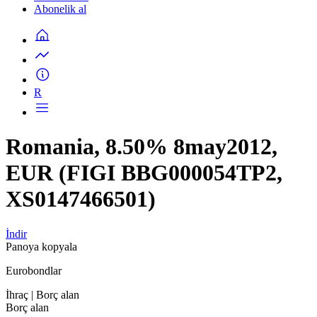
Abonelik al
R
Romania, 8.50% 8may2012,
EUR (FIGI BBG000054TP2,
XS0147466501)
İndir
Panoya kopyala
Eurobondlar
İhraç
| Borç alan
Borç alan