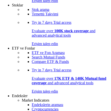
Erişim talep edin
Stoklar
Stok arama
Temettü Takvimi
Try in
7 days
Trial access
Evaluate over
100K stock coverage
and
advanced analytical tools
Erişim talep edin
ETF ve Fonlar
ETF ve Fon Araması
Search Mutual Funds
Compare ETF & Funds
Try in
7 days
Trial access
Evaluate over
17K ETF & 140K Mutual fund
coverage
and advanced analytical tools
Erişim talep edin
Endeksler
Market Indicators
Endekslerin araması
Cryptocurrencies