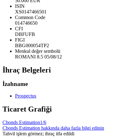
50.000 EUR
ISIN
XS0147466501
Common Code
014746650
CFI
DBFUFB
FIGI
BBG000054TP2
Menkul değer sembolü
ROMANI 8.5 05/08/12
İhraç Belgeleri
İzahname
Prospectus
Ticaret Grafiği
Cbonds Estimation
1/6
Cbonds Estimation hakkında daha fazla bilgi edinin
Tahvil işlem görmez; ihraç itfa edildi