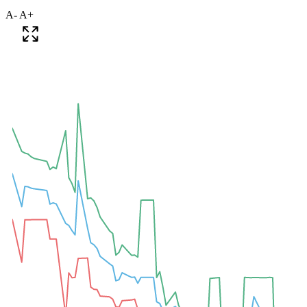
A-
A+