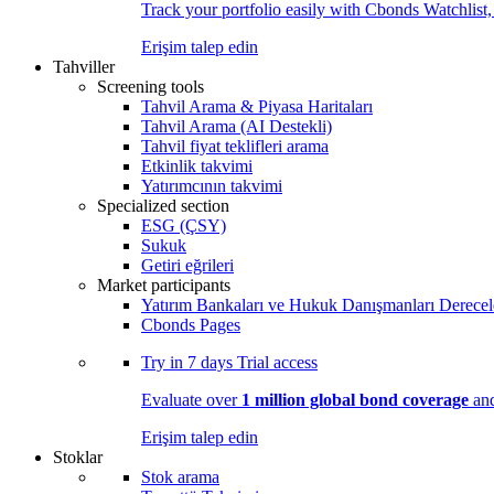
Track your portfolio easily with Cbonds Watchlist
Erişim talep edin
Tahviller
Screening tools
Tahvil Arama & Piyasa Haritaları
Tahvil Arama (AI Destekli)
Tahvil fiyat teklifleri arama
Etkinlik takvimi
Yatırımcının takvimi
Specialized section
ESG (ÇSY)
Sukuk
Getiri eğrileri
Market participants
Yatırım Bankaları ve Hukuk Danışmanları Derecel
Cbonds Pages
Try in
7 days
Trial access
Evaluate over
1 million global bond coverage
and
Erişim talep edin
Stoklar
Stok arama