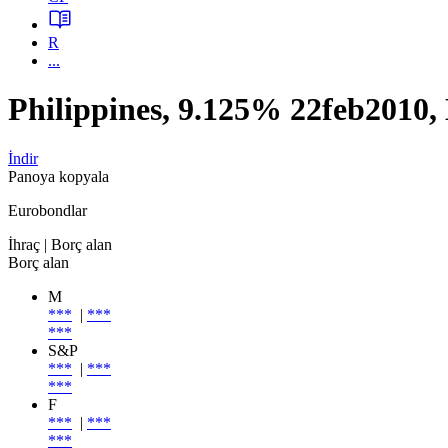
R
...
Philippines, 9.125% 22feb201
İndir
Panoya kopyala
Eurobondlar
İhraç
| Borç alan
Borç alan
M
***
|
***
***
S&P
***
|
***
***
F
***
|
***
***