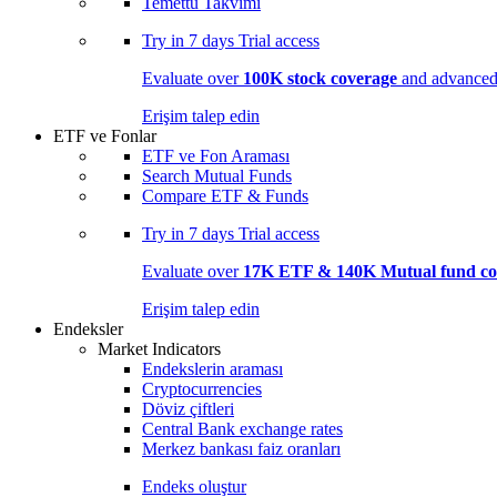
Temettü Takvimi
Try in
7 days
Trial access
Evaluate over
100K stock coverage
and advanced 
Erişim talep edin
ETF ve Fonlar
ETF ve Fon Araması
Search Mutual Funds
Compare ETF & Funds
Try in
7 days
Trial access
Evaluate over
17K ETF & 140K Mutual fund co
Erişim talep edin
Endeksler
Market Indicators
Endekslerin araması
Cryptocurrencies
Döviz çiftleri
Central Bank exchange rates
Merkez bankası faiz oranları
Endeks oluştur