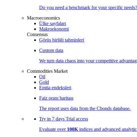
Do you need a benchmark for your specific needs
Macroeconomics
Ülke sayfaları
Makroekonomi
Consensus
Görüş birliği tahminleri
Custom data
We turn data chaos into your competitive
advantag
Commodities Market
Oil
Gold
Emtia endeksleri
Faiz oranı haritası
The report uses data from the Cbonds database.
Try in
7 days
Trial access
Evaluate over
100K
indices and advanced analytica