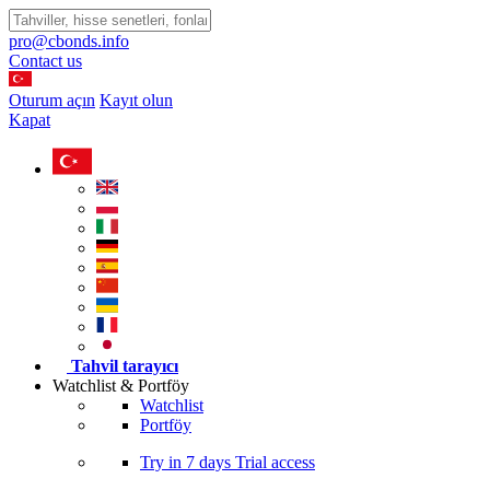
pro@cbonds.info
Contact us
Oturum açın
Kayıt olun
Kapat
Tahvil tarayıcı
Watchlist & Portföy
Watchlist
Portföy
Try in
7 days
Trial access