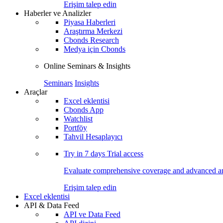
Erişim talep edin
Haberler ve Analizler
Piyasa Haberleri
Araştırma Merkezi
Cbonds Research
Medya için Cbonds
Online Seminars & Insights
Seminars
Insights
Araçlar
Excel eklentisi
Cbonds App
Watchlist
Portföy
Tahvil Hesaplayıcı
Try in
7 days
Trial access
Evaluate comprehensive coverage and advanced ana
Erişim talep edin
Excel eklentisi
API & Data Feed
API ve Data Feed