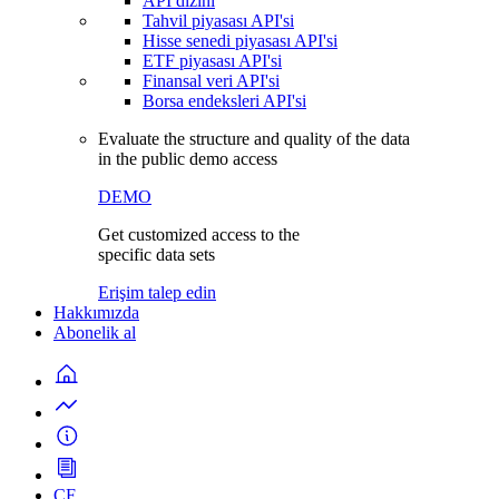
API dizini
Tahvil piyasası API'si
Hisse senedi piyasası API'si
ETF piyasası API'si
Finansal veri API'si
Borsa endeksleri API'si
Evaluate the structure and quality of the data
in the public demo access
DEMO
Get customized access to the
specific data sets
Erişim talep edin
Hakkımızda
Abonelik al
CF