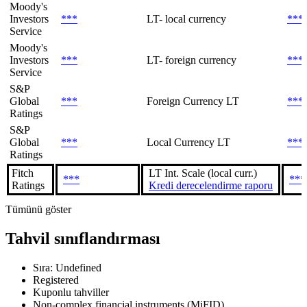
Moody's
Investors
***
LT- local currency
***
Service
Moody's
Investors
***
LT- foreign currency
***
Service
S&P
Global
***
Foreign Currency LT
***
Ratings
S&P
Global
***
Local Currency LT
***
Ratings
Fitch
LT Int. Scale (local curr.)
***
***
Ratings
Kredi derecelendirme raporu
Tümünü göster
Tahvil sınıflandırması
Sıra: Undefined
Registered
Kuponlu tahviller
Non-complex financial instruments (MiFID)