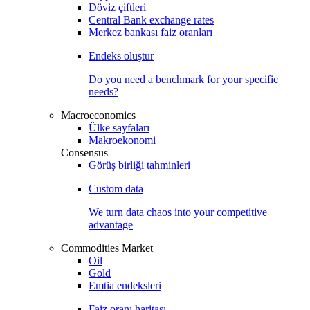
Döviz çiftleri
Central Bank exchange rates
Merkez bankası faiz oranları
Endeks oluştur
Do you need a benchmark for your specific
needs?
Macroeconomics
Ülke sayfaları
Makroekonomi
Consensus
Görüş birliği tahminleri
Custom data
We turn data chaos into your competitive
advantage
Commodities Market
Oil
Gold
Emtia endeksleri
Faiz oranı haritası