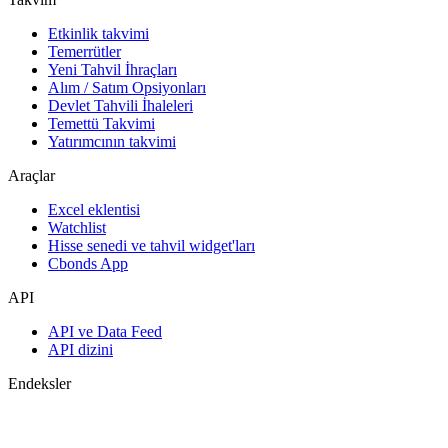
Etkinlik takvimi
Temerrütler
Yeni Tahvil İhraçları
Alım / Satım Opsiyonları
Devlet Tahvili İhaleleri
Temettü Takvimi
Yatırımcının takvimi
Araçlar
Excel eklentisi
Watchlist
Hisse senedi ve tahvil widget'ları
Cbonds App
API
API ve Data Feed
API dizini
Endeksler
Endekslerin araması
Ülke sayfaları