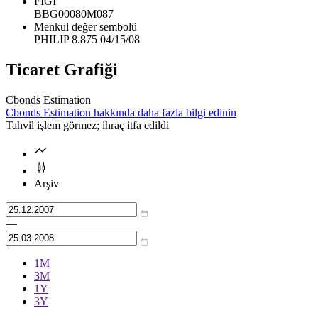
FIGI
BBG00080M087
Menkul değer sembolü
PHILIP 8.875 04/15/08
Ticaret Grafiği
Cbonds Estimation
Cbonds Estimation hakkında daha fazla bilgi edinin
Tahvil işlem görmez; ihraç itfa edildi
Arşiv
—
1М
3М
1Y
3Y