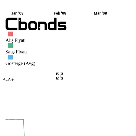
A-
A+