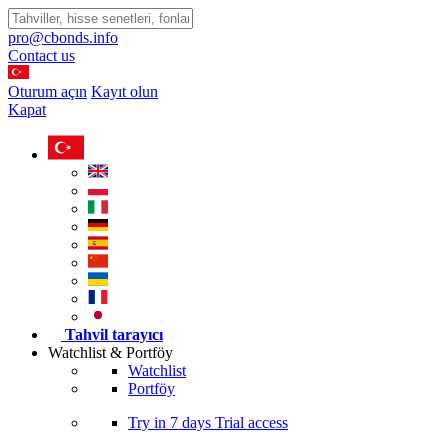
pro@cbonds.info
Contact us
Oturum açın
Kayıt olun
Kapat
Tahvil tarayıcı
Watchlist & Portföy
Watchlist
Portföy
Try in
7 days
Trial access