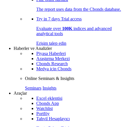
The report uses data from the Cbonds database.
Try in
7 days
Trial access
Evaluate over
100K
indices and advanced
analytical tools
Erişim talep edin
Haberler ve Analizler
Piyasa Haberleri
Araştırma Merkezi
Cbonds Research
Medya için Cbonds
Online Seminars & Insights
Seminars
Insights
Araçlar
Excel eklentisi
Cbonds App
Watchlist
Portföy
Tahvil Hesaplayıcı