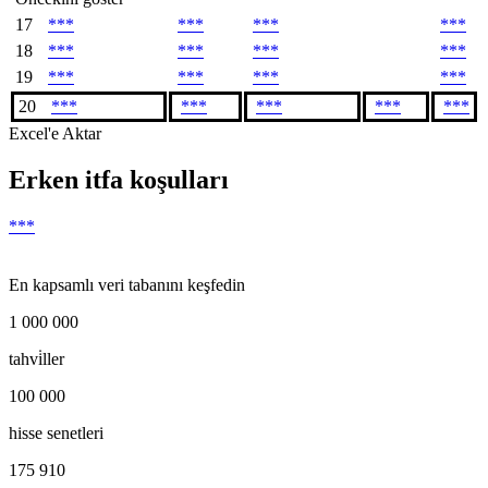
17
***
***
***
***
18
***
***
***
***
19
***
***
***
***
20
***
***
***
***
***
Excel'e Aktar
Erken itfa koşulları
***
En kapsamlı veri tabanını keşfedin
1 000 000
tahvi̇ller
100 000
hisse senetleri
175 910