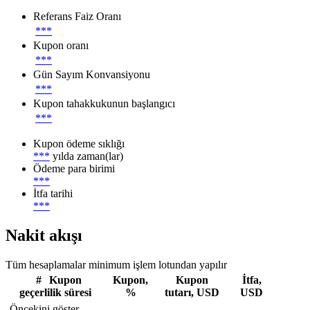
Referans Faiz Oranı
***
Kupon oranı
***
Gün Sayım Konvansiyonu
***
Kupon tahakkukunun başlangıcı
***
Kupon ödeme sıklığı
***
yılda zaman(lar)
Ödeme para birimi
***
İtfa tarihi
***
Nakit akışı
Tüm hesaplamalar minimum işlem lotundan yapılır
#
Kupon
Kupon,
Kupon
İtfa,
geçerlilik süresi
%
tutarı, USD
USD
Öncekini göster