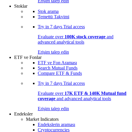
Erişim talep edin
Stoklar
Stok arama
Temettü Takvimi
Try in
7 days
Trial access
Evaluate over
100K stock coverage
and
advanced analytical tools
Erişim talep edin
ETF ve Fonlar
ETF ve Fon Araması
Search Mutual Funds
Compare ETF & Funds
Try in
7 days
Trial access
Evaluate over
17K ETF & 140K Mutual fund
coverage
and advanced analytical tools
Erişim talep edin
Endeksler
Market Indicators
Endekslerin araması
Cryptocurrencies