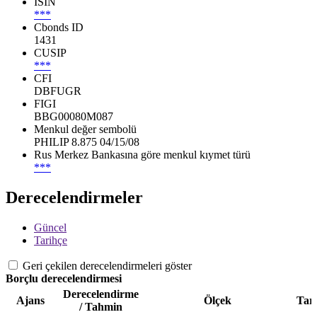
ISIN
***
Cbonds ID
1431
CUSIP
***
CFI
DBFUGR
FIGI
BBG00080M087
Menkul değer sembolü
PHILIP 8.875 04/15/08
Rus Merkez Bankasına göre menkul kıymet türü
***
Derecelendirmeler
Güncel
Tarihçe
Geri çekilen derecelendirmeleri göster
Borçlu derecelendirmesi
Derecelendirme
Ajans
Ölçek
Tar
/ Tahmin