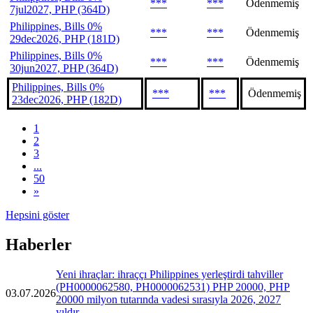
***
***
Ödenmemiş
7jul2027, PHP (364D)
Philippines, Bills 0%
***
***
Ödenmemiş
29dec2026, PHP (181D)
Philippines, Bills 0%
***
***
Ödenmemiş
30jun2027, PHP (364D)
Philippines, Bills 0%
***
***
Ödenmemiş
23dec2026, PHP (182D)
1
2
3
...
50
»
Hepsini göster
Haberler
Yeni ihraçlar: ihraççı Philippines yerleştirdi tahviller
(PH0000062580, PH0000062531) PHP 20000, PHP
03.07.2026
20000 milyon tutarında vadesi sırasıyla 2026, 2027
yıldır.