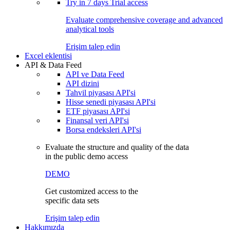
Try in
7 days
Trial access
Evaluate comprehensive coverage and advanced
analytical tools
Erişim talep edin
Excel eklentisi
API & Data Feed
API ve Data Feed
API dizini
Tahvil piyasası API'si
Hisse senedi piyasası API'si
ETF piyasası API'si
Finansal veri API'si
Borsa endeksleri API'si
Evaluate the structure and quality of the data
in the public demo access
DEMO
Get customized access to the
specific data sets
Erişim talep edin
Hakkımızda