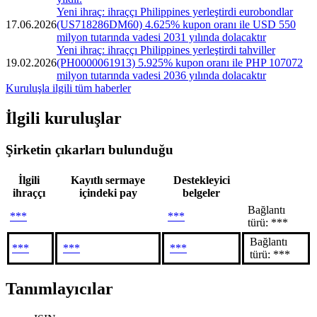
Yeni ihraç: ihraççı Philippines yerleştirdi eurobondlar
17.06.2026
(US718286DM60) 4.625% kupon oranı ile USD 550
milyon tutarında vadesi 2031 yılında dolacaktır
Yeni ihraç: ihraççı Philippines yerleştirdi tahviller
19.02.2026
(PH0000061913) 5.925% kupon oranı ile PHP 107072
milyon tutarında vadesi 2036 yılında dolacaktır
Kuruluşla ilgili tüm haberler
İlgili kuruluşlar
Şirketin çıkarları bulunduğu
İlgili
Kayıtlı sermaye
Destekleyici
ihraççı
içindeki pay
belgeler
Bağlantı
***
***
türü: ***
Bağlantı
***
***
***
türü: ***
Tanımlayıcılar