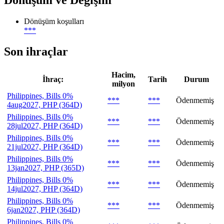
Dönüşüm ve Değişim
Dönüşüm koşulları
***
Son ihraçlar
Hacim,
İhraç:
Tarih
Durum
milyon
Philippines, Bills 0%
***
***
Ödenmemiş
4aug2027, PHP (364D)
Philippines, Bills 0%
***
***
Ödenmemiş
28jul2027, PHP (364D)
Philippines, Bills 0%
***
***
Ödenmemiş
21jul2027, PHP (364D)
Philippines, Bills 0%
***
***
Ödenmemiş
13jan2027, PHP (365D)
Philippines, Bills 0%
***
***
Ödenmemiş
14jul2027, PHP (364D)
Philippines, Bills 0%
***
***
Ödenmemiş
6jan2027, PHP (364D)
Philippines, Bills 0%