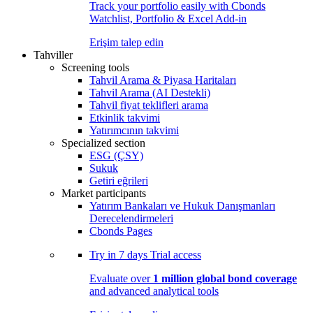
Track your portfolio easily with Cbonds
Watchlist, Portfolio & Excel Add-in
Erişim talep edin
Tahviller
Screening tools
Tahvil Arama & Piyasa Haritaları
Tahvil Arama (AI Destekli)
Tahvil fiyat teklifleri arama
Etkinlik takvimi
Yatırımcının takvimi
Specialized section
ESG (ÇSY)
Sukuk
Getiri eğrileri
Market participants
Yatırım Bankaları ve Hukuk Danışmanları
Derecelendirmeleri
Cbonds Pages
Try in
7 days
Trial access
Evaluate over
1 million global bond coverage
and advanced analytical tools