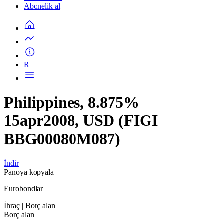
Abonelik al
R
Philippines, 8.875%
15apr2008, USD (FIGI
BBG00080M087)
İndir
Panoya kopyala
Eurobondlar
İhraç
| Borç alan
Borç alan