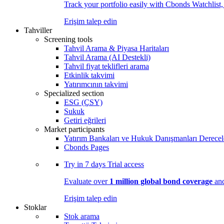
Track your portfolio easily with Cbonds Watchlist
Erişim talep edin
Tahviller
Screening tools
Tahvil Arama & Piyasa Haritaları
Tahvil Arama (AI Destekli)
Tahvil fiyat teklifleri arama
Etkinlik takvimi
Yatırımcının takvimi
Specialized section
ESG (ÇSY)
Sukuk
Getiri eğrileri
Market participants
Yatırım Bankaları ve Hukuk Danışmanları Derecel
Cbonds Pages
Try in
7 days
Trial access
Evaluate over
1 million global bond coverage
and
Erişim talep edin
Stoklar
Stok arama