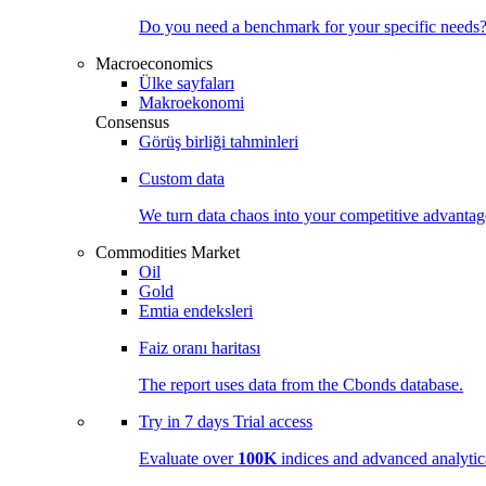
Do you need a benchmark for your specific needs
Macroeconomics
Ülke sayfaları
Makroekonomi
Consensus
Görüş birliği tahminleri
Custom data
We turn data chaos into your competitive
advantag
Commodities Market
Oil
Gold
Emtia endeksleri
Faiz oranı haritası
The report uses data from the Cbonds database.
Try in
7 days
Trial access
Evaluate over
100K
indices and advanced analytica