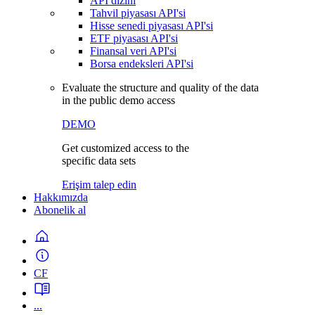
API dizini
Tahvil piyasası API'si
Hisse senedi piyasası API'si
ETF piyasası API'si
Finansal veri API'si
Borsa endeksleri API'si
Evaluate the structure and quality of the data
in the public demo access
DEMO
Get customized access to the
specific data sets
Erişim talep edin
Hakkımızda
Abonelik al
CF
...