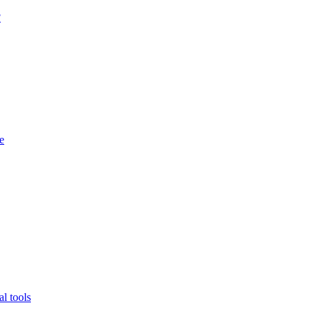
?
e
l tools