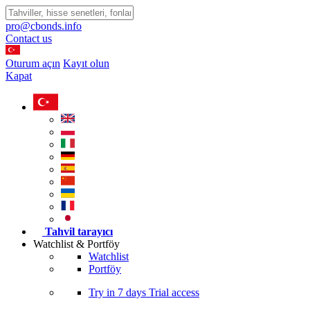
pro@cbonds.info
Contact us
Oturum açın
Kayıt olun
Kapat
Tahvil tarayıcı
Watchlist & Portföy
Watchlist
Portföy
Try in
7 days
Trial access