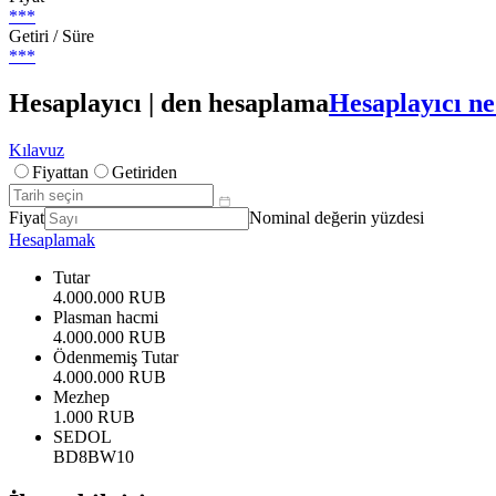
***
Getiri / Süre
***
Hesaplayıcı | den hesaplama
Hesaplayıcı ne
Kılavuz
Fiyattan
Getiriden
Fiyat
Nominal değerin yüzdesi
Hesaplamak
Tutar
4.000.000 RUB
Plasman hacmi
4.000.000 RUB
Ödenmemiş Tutar
4.000.000 RUB
Mezhep
1.000 RUB
SEDOL
BD8BW10