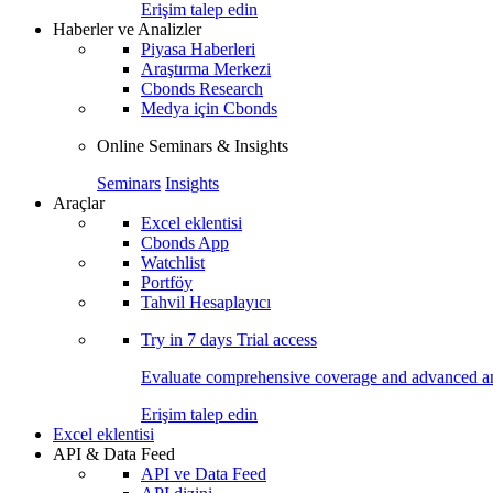
Erişim talep edin
Haberler ve Analizler
Piyasa Haberleri
Araştırma Merkezi
Cbonds Research
Medya için Cbonds
Online Seminars & Insights
Seminars
Insights
Araçlar
Excel eklentisi
Cbonds App
Watchlist
Portföy
Tahvil Hesaplayıcı
Try in
7 days
Trial access
Evaluate comprehensive coverage and advanced ana
Erişim talep edin
Excel eklentisi
API & Data Feed
API ve Data Feed