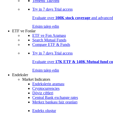
Temettü Takvimi
Try in
7 days
Trial access
Evaluate over
100K stock coverage
and advanced 
Erişim talep edin
ETF ve Fonlar
ETF ve Fon Araması
Search Mutual Funds
Compare ETF & Funds
Try in
7 days
Trial access
Evaluate over
17K ETF & 140K Mutual fund co
Erişim talep edin
Endeksler
Market Indicators
Endekslerin araması
Cryptocurrencies
Döviz çiftleri
Central Bank exchange rates
Merkez bankası faiz oranları
Endeks oluştur