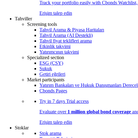
Track your portfolio easily with Cbonds Watchlist
Erişim talep edin
Tahviller
Screening tools
Tahvil Arama & Piyasa Haritaları
Tahvil Arama (AI Destekli)
Tahvil fiyat teklifleri arama
Etkinlik takvimi
Yatırımcının takvimi
Specialized section
ESG (ÇSY)
Sukuk
Getiri eğrileri
Market participants
Yatırım Bankaları ve Hukuk Danışmanları Derecel
Cbonds Pages
Try in
7 days
Trial access
Evaluate over
1 million global bond coverage
and
Erişim talep edin
Stoklar
Stok arama