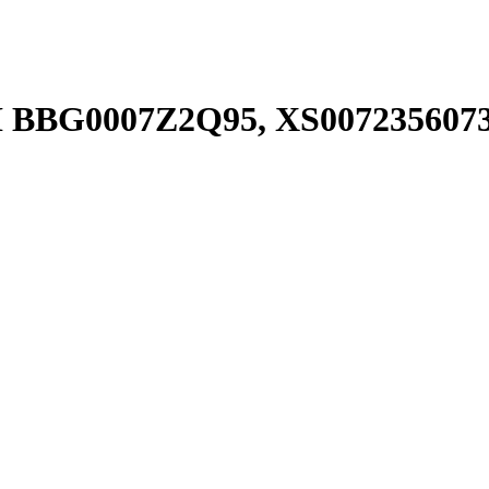
I BBG0007Z2Q95, XS0072356073