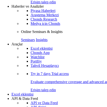
Erişim talep edin
Haberler ve Analizler
Piyasa Haberleri
Araştırma Merkezi
Cbonds Research
Medya için Cbonds
Online Seminars & Insights
Seminars
Insights
Araçlar
Excel eklentisi
Cbonds App
Watchlist
Portföy
Tahvil Hesaplayıcı
Try in
7 days
Trial access
Evaluate comprehensive coverage and advanced ana
Erişim talep edin
Excel eklentisi
API & Data Feed
API ve Data Feed