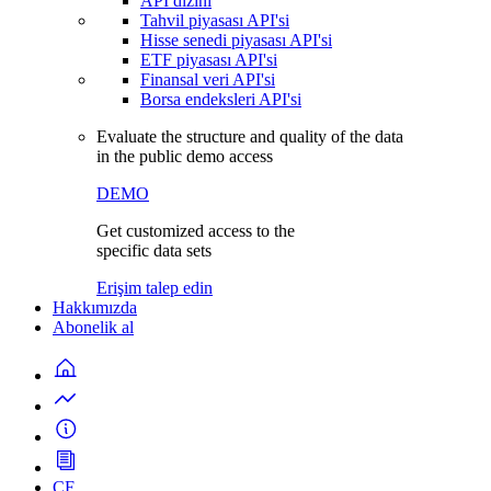
API dizini
Tahvil piyasası API'si
Hisse senedi piyasası API'si
ETF piyasası API'si
Finansal veri API'si
Borsa endeksleri API'si
Evaluate the structure and quality of the data
in the public demo access
DEMO
Get customized access to the
specific data sets
Erişim talep edin
Hakkımızda
Abonelik al
CF