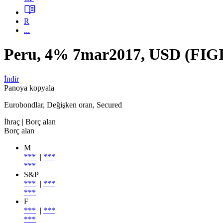
R
...
Peru, 4% 7mar2017, USD (FIG
İndir
Panoya kopyala
Eurobondlar, Değişken oran, Secured
İhraç
| Borç alan
Borç alan
M
***
|
***
***
S&P
***
|
***
***
F
***
|
***
***