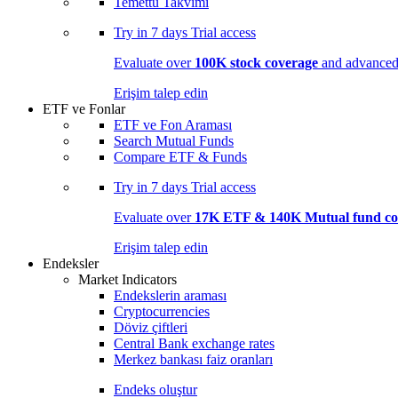
Temettü Takvimi
Try in
7 days
Trial access
Evaluate over
100K stock coverage
and advanced 
Erişim talep edin
ETF ve Fonlar
ETF ve Fon Araması
Search Mutual Funds
Compare ETF & Funds
Try in
7 days
Trial access
Evaluate over
17K ETF & 140K Mutual fund co
Erişim talep edin
Endeksler
Market Indicators
Endekslerin araması
Cryptocurrencies
Döviz çiftleri
Central Bank exchange rates
Merkez bankası faiz oranları
Endeks oluştur