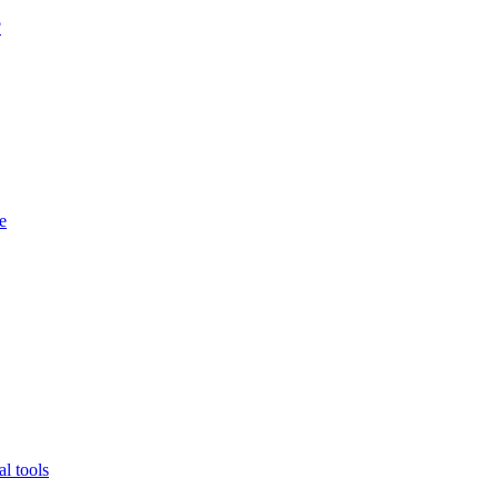
?
e
l tools