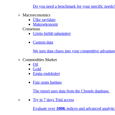
Do you need a benchmark for your specific needs
Macroeconomics
Ülke sayfaları
Makroekonomi
Consensus
Görüş birliği tahminleri
Custom data
We turn data chaos into your competitive
advantag
Commodities Market
Oil
Gold
Emtia endeksleri
Faiz oranı haritası
The report uses data from the Cbonds database.
Try in
7 days
Trial access
Evaluate over
100K
indices and advanced analytica