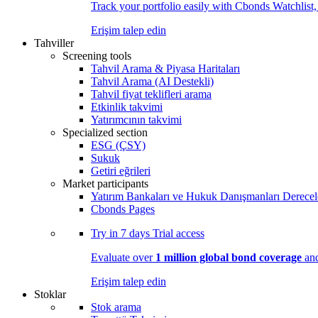
Track your portfolio easily with Cbonds Watchlist
Erişim talep edin
Tahviller
Screening tools
Tahvil Arama & Piyasa Haritaları
Tahvil Arama (AI Destekli)
Tahvil fiyat teklifleri arama
Etkinlik takvimi
Yatırımcının takvimi
Specialized section
ESG (ÇSY)
Sukuk
Getiri eğrileri
Market participants
Yatırım Bankaları ve Hukuk Danışmanları Derecel
Cbonds Pages
Try in
7 days
Trial access
Evaluate over
1 million global bond coverage
and
Erişim talep edin
Stoklar
Stok arama