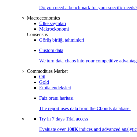
Do you need a benchmark for your specific needs
Macroeconomics
Ülke sayfaları
Makroekonomi
Consensus
Görüş birliği tahminleri
Custom data
We turn data chaos into your competitive
advantag
Commodities Market
Oil
Gold
Emtia endeksleri
Faiz oranı haritası
The report uses data from the Cbonds database.
Try in
7 days
Trial access
Evaluate over
100K
indices and advanced analytica