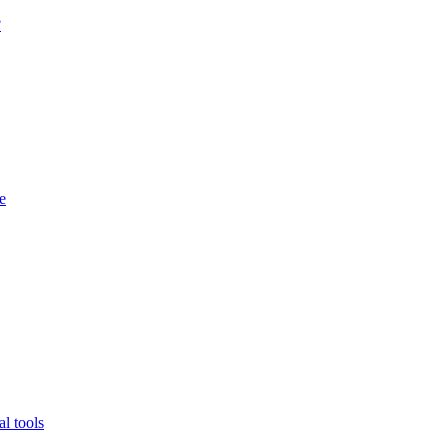
?
e
l tools