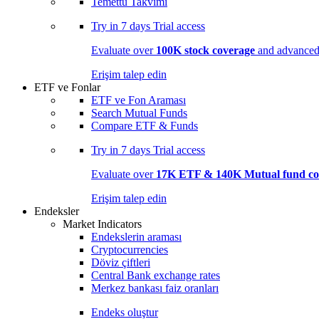
Temettü Takvimi
Try in
7 days
Trial access
Evaluate over
100K stock coverage
and advanced 
Erişim talep edin
ETF ve Fonlar
ETF ve Fon Araması
Search Mutual Funds
Compare ETF & Funds
Try in
7 days
Trial access
Evaluate over
17K ETF & 140K Mutual fund co
Erişim talep edin
Endeksler
Market Indicators
Endekslerin araması
Cryptocurrencies
Döviz çiftleri
Central Bank exchange rates
Merkez bankası faiz oranları
Endeks oluştur