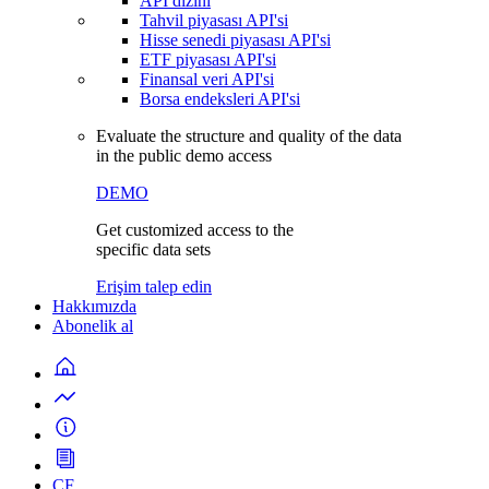
API dizini
Tahvil piyasası API'si
Hisse senedi piyasası API'si
ETF piyasası API'si
Finansal veri API'si
Borsa endeksleri API'si
Evaluate the structure and quality of the data
in the public demo access
DEMO
Get customized access to the
specific data sets
Erişim talep edin
Hakkımızda
Abonelik al
CF