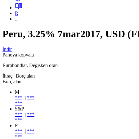
R
...
Peru, 3.25% 7mar2017, USD (
İndir
Panoya kopyala
Eurobondlar, Değişken oran
İhraç
| Borç alan
Borç alan
M
***
|
***
***
S&P
***
|
***
***
F
***
|
***
***