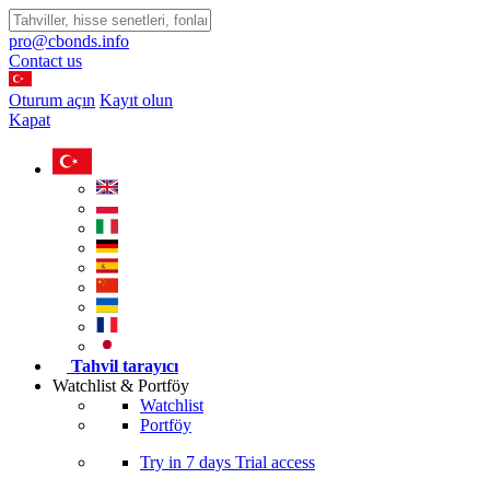
pro@cbonds.info
Contact us
Oturum açın
Kayıt olun
Kapat
Tahvil tarayıcı
Watchlist & Portföy
Watchlist
Portföy
Try in
7 days
Trial access