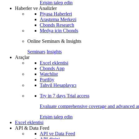
Erişim talep edin
Haberler ve Analizler
Piyasa Haberleri
Araştırma Merkezi
Cbonds Research
Medya için Cbonds
Online Seminars & Insights
Seminars
Insights
Araçlar
Excel eklentisi
Cbonds App
Watchlist
Portföy
Tahvil Hesaplayıcı
Try in
7 days
Trial access
Evaluate comprehensive coverage and advanced ana
Erişim talep edin
Excel eklentisi
API & Data Feed
API ve Data Feed