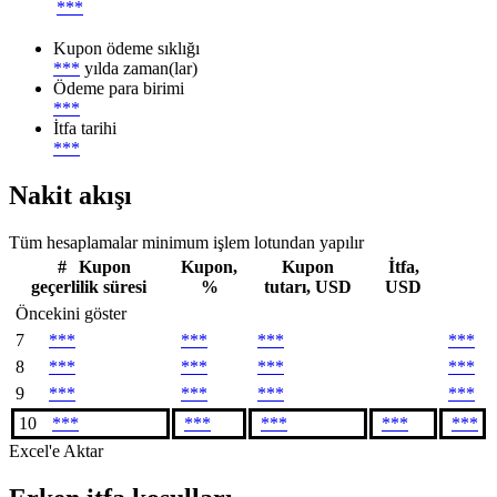
***
Kupon ödeme sıklığı
***
yılda zaman(lar)
Ödeme para birimi
***
İtfa tarihi
***
Nakit akışı
Tüm hesaplamalar minimum işlem lotundan yapılır
#
Kupon
Kupon,
Kupon
İtfa,
geçerlilik süresi
%
tutarı, USD
USD
Öncekini göster
7
***
***
***
***
8
***
***
***
***
9
***
***
***
***
10
***
***
***
***
***
Excel'e Aktar