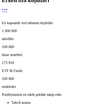
Erken itfa koşulları
***
En kapsamlı veri tabanını keşfedin
1 000 000
tahvi̇ller
100 000
hisse senetleri
175 910
ETF & Funds
100 000
endeksler
Portföyünüzü en etkili şekilde takip edin
Tahvi̇l arama