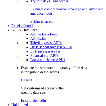
Try in
7 days
Trial access
Evaluate comprehensive coverage and advanced
analytical tools
Erişim talep edin
Excel eklentisi
API & Data Feed
API ve Data Feed
API dizini
Tahvil piyasası API'si
Hisse senedi piyasası API'si
ETF piyasası API'si
Finansal veri API'si
Borsa endeksleri API'si
Evaluate the structure and quality of the data
in the public demo access
DEMO
Get customized access to the
specific data sets
Erişim talep edin
Hakkımızda