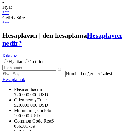
-
Fiyat
***
Getiri / Süre
***
Hesaplayıcı | den hesaplama
Hesaplayıcı
nedir?
Kılavuz
Fiyattan
Getiriden
Fiyat
Nominal değerin yüzdesi
Hesaplamak
Plasman hacmi
520.000.000 USD
Ödenmemiş Tutar
520.000.000 USD
Minimum işlem lotu
100.000 USD
Common Code RegS
056301739