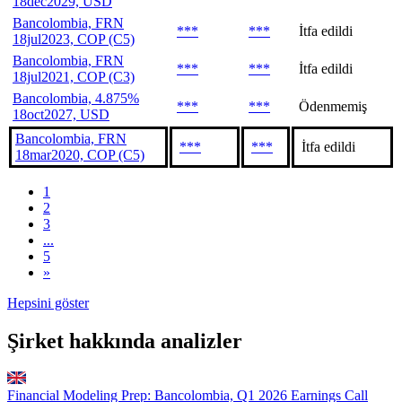
18dec2029, USD
Bancolombia, FRN
***
***
İtfa edildi
18jul2023, COP (C5)
Bancolombia, FRN
***
***
İtfa edildi
18jul2021, COP (C3)
Bancolombia, 4.875%
***
***
Ödenmemiş
18oct2027, USD
Bancolombia, FRN
***
***
İtfa edildi
18mar2020, COP (C5)
1
2
3
...
5
»
Hepsini göster
Şirket hakkında analizler
Financial Modeling Prep: Bancolombia, Q1 2026 Earnings Call