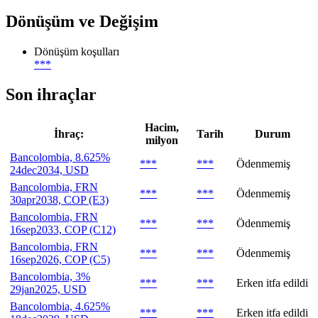
Dönüşüm ve Değişim
Dönüşüm koşulları
***
Son ihraçlar
Hacim,
İhraç:
Tarih
Durum
milyon
Bancolombia, 8.625%
***
***
Ödenmemiş
24dec2034, USD
Bancolombia, FRN
***
***
Ödenmemiş
30apr2038, COP (E3)
Bancolombia, FRN
***
***
Ödenmemiş
16sep2033, COP (C12)
Bancolombia, FRN
***
***
Ödenmemiş
16sep2026, COP (C5)
Bancolombia, 3%
***
***
Erken itfa edildi
29jan2025, USD
Bancolombia, 4.625%
***
***
Erken itfa edildi