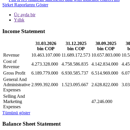
Şirket Raporlarını Göster
Üç ayda bir
Yıllık
Income Statement
31.03.2026
31.12.2025
30.09.2025
30
bin COP
bin COP
bin COP
b
Revenue
10.463.107.000
11.689.172.573
10.657.803.000
10.5
Cost of
4.273.328.000
4.758.586.835
4.142.834.000
4.45
Revenue
Gross Profit
6.189.779.000
6.930.585.737
6.514.969.000
6.07
General And
Administrative
2.999.392.000
1.523.095.667
2.628.822.000
3.03
Expenses
Selling And
Marketing
47.246.000
Expenses
Tümünü göster
Balance Sheet Statement