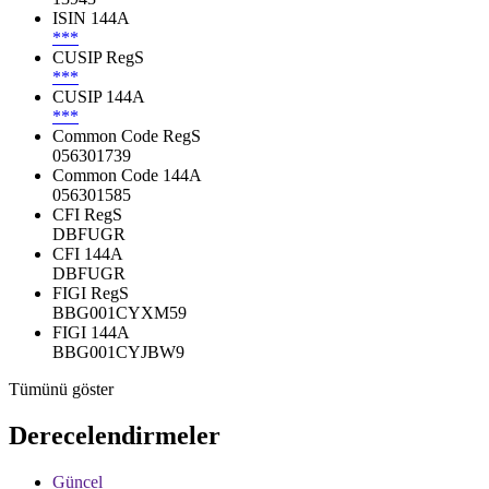
ISIN 144A
***
CUSIP RegS
***
CUSIP 144A
***
Common Code RegS
056301739
Common Code 144A
056301585
CFI RegS
DBFUGR
CFI 144A
DBFUGR
FIGI RegS
BBG001CYXM59
FIGI 144A
BBG001CYJBW9
Tümünü göster
Derecelendirmeler
Güncel