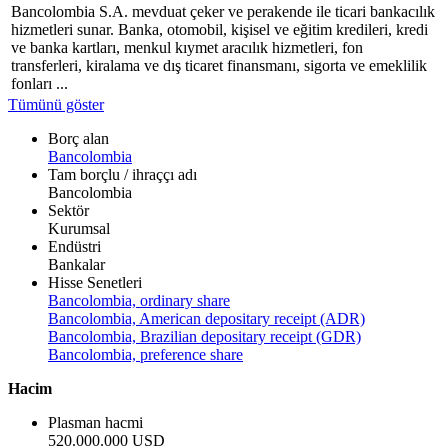
Bancolombia S.A. mevduat çeker ve perakende ile ticari bankacılık
hizmetleri sunar. Banka, otomobil, kişisel ve eğitim kredileri, kredi
ve banka kartları, menkul kıymet aracılık hizmetleri, fon
transferleri, kiralama ve dış ticaret finansmanı, sigorta ve emeklilik
fonları ...
Tümünü göster
Borç alan
Bancolombia
Tam borçlu / ihraççı adı
Bancolombia
Sektör
Kurumsal
Endüstri
Bankalar
Hisse Senetleri
Bancolombia, ordinary share
Bancolombia, American depositary receipt (ADR)
Bancolombia, Brazilian depositary receipt (GDR)
Bancolombia, preference share
Hacim
Plasman hacmi
520.000.000 USD