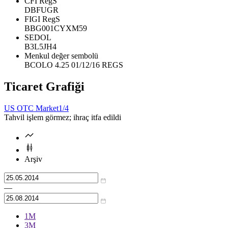
CFI RegS
DBFUGR
FIGI RegS
BBG001CYXM59
SEDOL
B3L5JH4
Menkul değer sembolü
BCOLO 4.25 01/12/16 REGS
Ticaret Grafiği
US OTC Market
1/4
Tahvil işlem görmez; ihraç itfa edildi
Arşiv
—
1М
3М