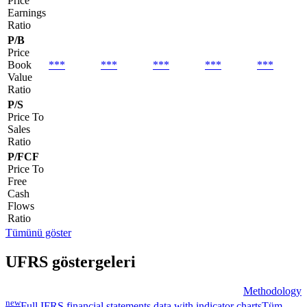
Price
Earnings
Ratio
P/B
Price
Book
***
***
***
***
***
Value
Ratio
P/S
Price To
Sales
Ratio
P/FCF
Price To
Free
Cash
Flows
Ratio
Tümünü göster
UFRS göstergeleri
Methodology
new
Full IFRS financial statements data with indicator charts
Tüm