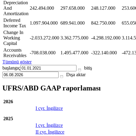
Depreciation
And
242.494.000
297.658.000
248.127.000
253.60
Amortization
Deferred
1.097.904.000
689.941.000
842.750.000
655.05
Income Tax
Change In
Working
-2.033.272.000
3.362.775.000
-4.298.192.000
3.114.
Capital
Accounts
-708.038.000
1.495.477.000
-322.140.000
-472.1
Receivables
Tümünü göster
başlangıç
bitiş
Dışa aktar
UFRS/ABD GAAP raporlaması
2026
I çyr. İngilizce
2025
I çyr. İngilizce
II çyr. İngilizce