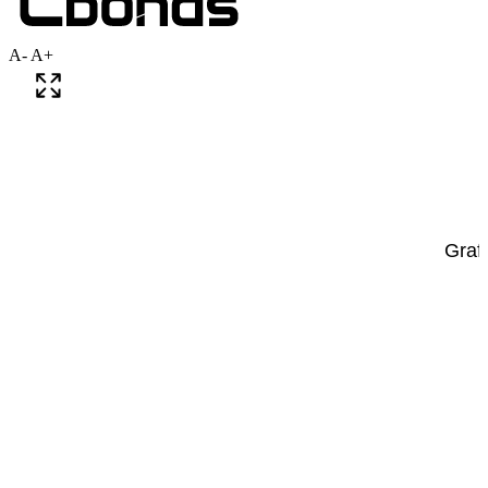
A-
A+
Grafi