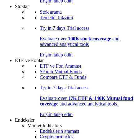
Erişim talep edin
Stoklar
Stok arama
Temettü Takvimi
Try in
7 days
Trial access
Evaluate over
100K stock coverage
and
advanced analytical tools
Erişim talep edin
ETF ve Fonlar
ETF ve Fon Araması
Search Mutual Funds
Compare ETF & Funds
Try in
7 days
Trial access
Evaluate over
17K ETF & 140K Mutual fund
coverage
and advanced analytical tools
Erişim talep edin
Endeksler
Market Indicators
Endekslerin araması
Cryptocurrencies