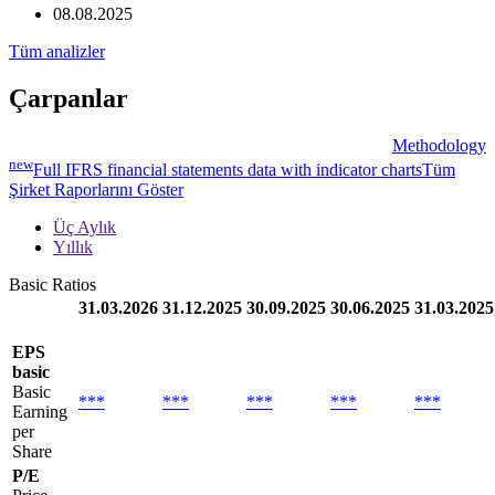
08.08.2025
Tüm analizler
Çarpanlar
Methodology
new
Full IFRS financial statements data with indicator charts
Tüm
Şirket Raporlarını Göster
Üç Aylık
Yıllık
Basic Ratios
31.03.2026
31.12.2025
30.09.2025
30.06.2025
31.03.2025
EPS
basic
Basic
***
***
***
***
***
Earning
per
Share
P/E