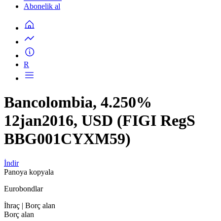
Abonelik al
R
Bancolombia, 4.250%
12jan2016, USD (FIGI RegS
BBG001CYXM59)
İndir
Panoya kopyala
Eurobondlar
İhraç
| Borç alan
Borç alan