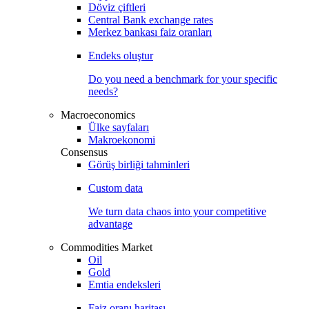
Döviz çiftleri
Central Bank exchange rates
Merkez bankası faiz oranları
Endeks oluştur
Do you need a benchmark for your specific
needs?
Macroeconomics
Ülke sayfaları
Makroekonomi
Consensus
Görüş birliği tahminleri
Custom data
We turn data chaos into your competitive
advantage
Commodities Market
Oil
Gold
Emtia endeksleri
Faiz oranı haritası