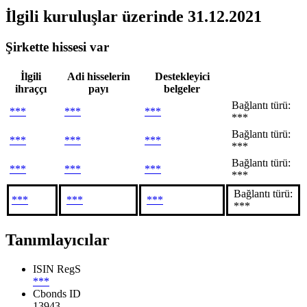
İlgili kuruluşlar
üzerinde 31.12.2021
Şirkette hissesi var
İlgili
Adi hisselerin
Destekleyici
ihraççı
payı
belgeler
Bağlantı türü:
***
***
***
***
Bağlantı türü:
***
***
***
***
Bağlantı türü:
***
***
***
***
Bağlantı türü:
***
***
***
***
Tanımlayıcılar
ISIN RegS
***
Cbonds ID
13943