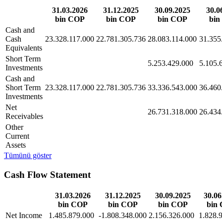
31.03.2026
31.12.2025
30.09.2025
30.0
bin COP
bin COP
bin COP
bin
Cash and
Cash
23.328.117.000
22.781.305.736
28.083.114.000
31.355
Equivalents
Short Term
5.253.429.000
5.105.
Investments
Cash and
Short Term
23.328.117.000
22.781.305.736
33.336.543.000
36.460
Investments
Net
26.731.318.000
26.434
Receivables
Other
Current
Assets
Tümünü göster
Cash Flow Statement
31.03.2026
31.12.2025
30.09.2025
30.06
bin COP
bin COP
bin COP
bin
Net Income
1.485.879.000
-1.808.348.000
2.156.326.000
1.828.