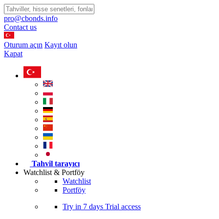
pro@cbonds.info
Contact us
Oturum açın
Kayıt olun
Kapat
Tahvil tarayıcı
Watchlist & Portföy
Watchlist
Portföy
Try in
7 days
Trial access