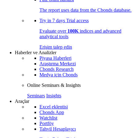
The report uses data from the Cbonds database.
Try in
7 days
Trial access
Evaluate over
100K
indices and advanced
analytical tools
Erişim talep edin
Haberler ve Analizler
Piyasa Haberleri
Araştırma Merkezi
Cbonds Research
Medya için Cbonds
Online Seminars & Insights
Seminars
Insights
Araçlar
Excel eklentisi
Cbonds App
Watchlist
Portföy
Tahvil Hesaplayıcı