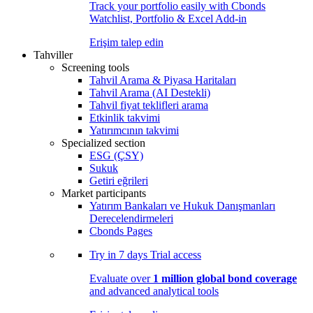
Track your portfolio easily with Cbonds
Watchlist, Portfolio & Excel Add-in
Erişim talep edin
Tahviller
Screening tools
Tahvil Arama & Piyasa Haritaları
Tahvil Arama (AI Destekli)
Tahvil fiyat teklifleri arama
Etkinlik takvimi
Yatırımcının takvimi
Specialized section
ESG (ÇSY)
Sukuk
Getiri eğrileri
Market participants
Yatırım Bankaları ve Hukuk Danışmanları
Derecelendirmeleri
Cbonds Pages
Try in
7 days
Trial access
Evaluate over
1 million global bond coverage
and advanced analytical tools