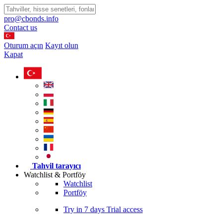
pro@cbonds.info
Contact us
Oturum açın
Kayıt olun
Kapat
Tahvil tarayıcı
Watchlist & Portföy
Watchlist
Portföy
Try in
7 days
Trial access