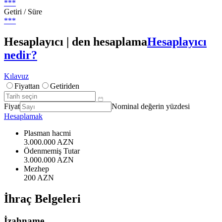
***
Getiri / Süre
***
Hesaplayıcı | den hesaplama
Hesaplayıcı
nedir?
Kılavuz
Fiyattan
Getiriden
Fiyat
Nominal değerin yüzdesi
Hesaplamak
Plasman hacmi
3.000.000 AZN
Ödenmemiş Tutar
3.000.000 AZN
Mezhep
200 AZN
İhraç Belgeleri
İzahname