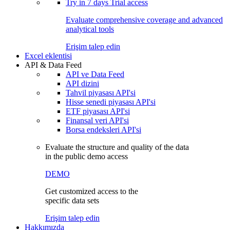
Try in
7 days
Trial access
Evaluate comprehensive coverage and advanced
analytical tools
Erişim talep edin
Excel eklentisi
API & Data Feed
API ve Data Feed
API dizini
Tahvil piyasası API'si
Hisse senedi piyasası API'si
ETF piyasası API'si
Finansal veri API'si
Borsa endeksleri API'si
Evaluate the structure and quality of the data
in the public demo access
DEMO
Get customized access to the
specific data sets
Erişim talep edin
Hakkımızda