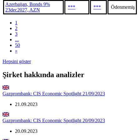
Azerbaijan, Bonds 9%
***
***
Ödenmemiş
23dec2027, AZN
1
2
3
...
50
»
Hepsini göster
Şirket hakkında analizler
Gazprombank: CIS Economic Spotlight 21/09/2023
21.09.2023
Gazprombank: CIS Economic Spotlight 20/09/2023
20.09.2023