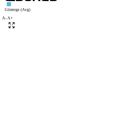
A-
A+