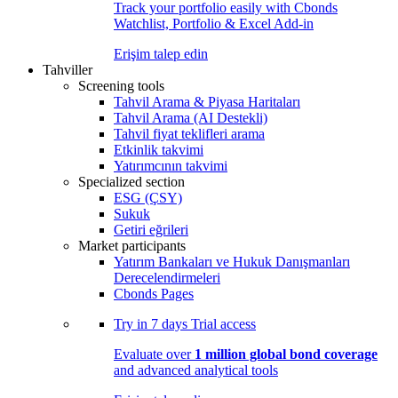
Track your portfolio easily with Cbonds
Watchlist, Portfolio & Excel Add-in
Erişim talep edin
Tahviller
Screening tools
Tahvil Arama & Piyasa Haritaları
Tahvil Arama (AI Destekli)
Tahvil fiyat teklifleri arama
Etkinlik takvimi
Yatırımcının takvimi
Specialized section
ESG (ÇSY)
Sukuk
Getiri eğrileri
Market participants
Yatırım Bankaları ve Hukuk Danışmanları
Derecelendirmeleri
Cbonds Pages
Try in
7 days
Trial access
Evaluate over
1 million global bond coverage
and advanced analytical tools