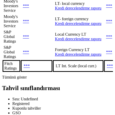
Moody's
LT- local currency
Investors
***
***
Kredi derecelendirme raporu
Service
Moody's
LT- foreign currency
Investors
***
***
Kredi derecelendirme raporu
Service
S&P
Local Currency LT
Global
***
***
Kredi derecelendirme raporu
Ratings
S&P
Foreign Currency LT
Global
***
***
Kredi derecelendirme raporu
Ratings
Fitch
***
LT Int. Scale (local curr.)
***
Ratings
Tümünü göster
Tahvil sınıflandırması
Sıra: Undefined
Registered
Kuponlu tahviller
GSO