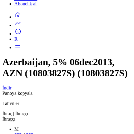
Abonelik al
R
Azerbaijan, 5% 06dec2013,
AZN (10803827S) (10803827S)
İndir
Panoya kopyala
Tahviller
İhraç
| İhraççı
İhraççı
M