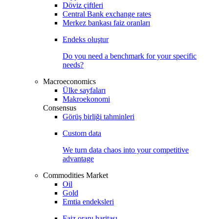
Döviz çiftleri
Central Bank exchange rates
Merkez bankası faiz oranları
Endeks oluştur
Do you need a benchmark for your specific
needs?
Macroeconomics
Ülke sayfaları
Makroekonomi
Consensus
Görüş birliği tahminleri
Custom data
We turn data chaos into your competitive
advantage
Commodities Market
Oil
Gold
Emtia endeksleri
Faiz oranı haritası