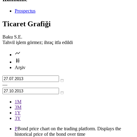
Prospectus
Ticaret Grafiği
Baku S.E.
Tahvil işlem görmez; ihraç itfa edildi
Arşiv
—
1М
3М
1Y
3Y
P
Bond price chart on the trading platform. Displays the
historical price of the bond over time