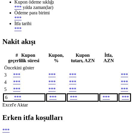
Kupon ödeme sıklığı
***
yılda zaman(lar)
Ödeme para birimi
***
İtfa tarihi
***
Nakit akışı
#
Kupon
Kupon,
Kupon
İtfa,
geçerlilik süresi
%
tutarı, AZN
AZN
Öncekini göster
3
***
***
***
***
4
***
***
***
***
5
***
***
***
***
6
***
***
***
***
***
Excel'e Aktar
Erken itfa koşulları
***