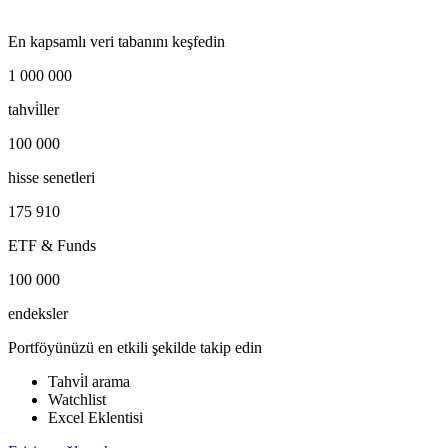
En kapsamlı veri tabanını keşfedin
1 000 000
tahvi̇ller
100 000
hisse senetleri
175 910
ETF & Funds
100 000
endeksler
Portföyünüzü en etkili şekilde takip edin
Tahvi̇l arama
Watchlist
Excel Eklentisi