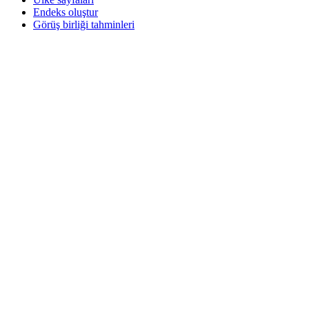
Endeks oluştur
Görüş birliği tahminleri
Makroekonomi
ETF ve Fonlar
ETF ve Fon Araması
Haberler ve Analizler
Piyasa Haberleri
Araştırma Merkezi
Cbonds Research
Medya için Cbonds
Destek
Hakkımızda
Ödemelerin güvenliği
CBONDS OLD
Hesaplayıcı
Tahvil fiyat teklifleri arama