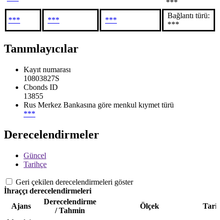
***
Bağlantı türü:
***
***
***
***
Tanımlayıcılar
Kayıt numarası
10803827S
Cbonds ID
13855
Rus Merkez Bankasına göre menkul kıymet türü
***
Derecelendirmeler
Güncel
Tarihçe
Geri çekilen derecelendirmeleri göster
İhraççı derecelendirmeleri
Derecelendirme
Ajans
Ölçek
Tari
/ Tahmin