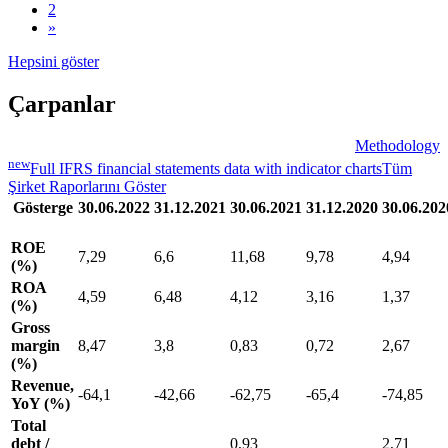
2
»
Hepsini göster
Çarpanlar
Methodology
new
Full IFRS financial statements data with indicator charts
Tüm
Şirket Raporlarını Göster
Gösterge
30.06.2022
31.12.2021
30.06.2021
31.12.2020
30.06.202
ROE
7,29
6,6
11,68
9,78
4,94
(%)
ROA
4,59
6,48
4,12
3,16
1,37
(%)
Gross
margin
8,47
3,8
0,83
0,72
2,67
(%)
Revenue,
-64,1
-42,66
-62,75
-65,4
-74,85
YoY (%)
Total
debt /
0,93
2,71