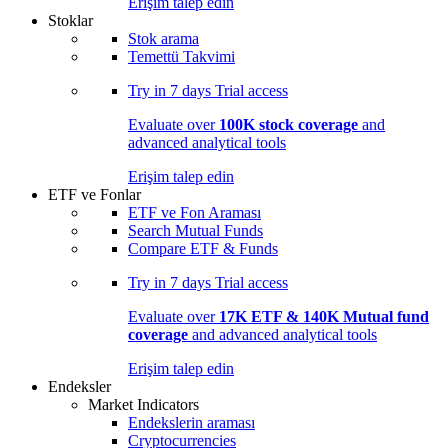
Erişim talep edin
Stoklar
Stok arama
Temettü Takvimi
Try in
7 days
Trial access
Evaluate over
100K stock coverage
and
advanced analytical tools
Erişim talep edin
ETF ve Fonlar
ETF ve Fon Araması
Search Mutual Funds
Compare ETF & Funds
Try in
7 days
Trial access
Evaluate over
17K ETF & 140K Mutual fund
coverage
and advanced analytical tools
Erişim talep edin
Endeksler
Market Indicators
Endekslerin araması
Cryptocurrencies