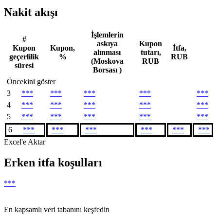
Nakit akışı
İşlemlerin
#
askıya
Kupon
Kupon
Kupon,
İtfa,
alınması
tutarı,
geçerlilik
%
RUB
(Moskova
RUB
süresi
Borsası )
Öncekini göster
3
***
***
***
***
***
4
***
***
***
***
***
5
***
***
***
***
***
6
***
***
***
***
***
***
Excel'e Aktar
Erken itfa koşulları
***
En kapsamlı veri tabanını keşfedin