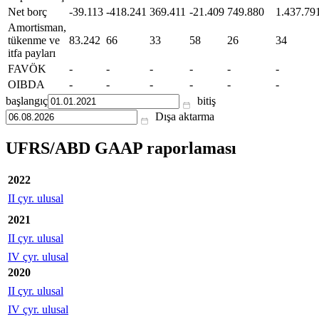
Net borç
-39.113
-418.241
369.411
-21.409
749.880
1.437.79
Amortisman,
tükenme ve
83.242
66
33
58
26
34
itfa payları
FAVÖK
-
-
-
-
-
-
OIBDA
-
-
-
-
-
-
başlangıç
bitiş
Dışa aktarma
UFRS/ABD GAAP raporlaması
2022
II çyr. ulusal
2021
II çyr. ulusal
IV çyr. ulusal
2020
II çyr. ulusal
IV çyr. ulusal