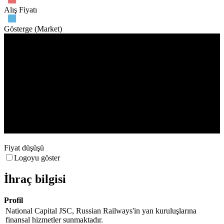
Alış Fiyatı
Gösterge (Market)
İşlem hacmi
Apr '14
May '14
Fiyat düşüşü
Logoyu göster
İhraç bilgisi
Profil
National Capital JSC, Russian Railways'in yan kuruluşlarına
finansal hizmetler sunmaktadır.