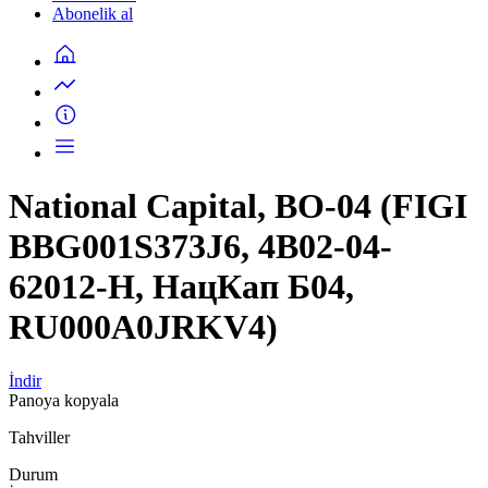
Abonelik al
National Capital, BO-04 (FIGI
BBG001S373J6, 4B02-04-
62012-H, НацКап Б04,
RU000A0JRKV4)
İndir
Panoya kopyala
Tahviller
Durum