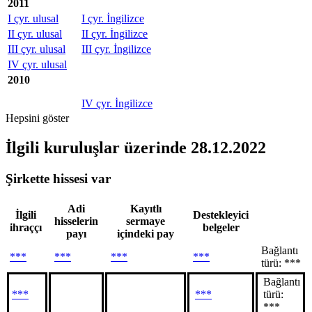
2011
I çyr. ulusal
I çyr. İngilizce
II çyr. ulusal
II çyr. İngilizce
III çyr. ulusal
III çyr. İngilizce
IV çyr. ulusal
2010
IV çyr. İngilizce
Hepsini göster
İlgili kuruluşlar
üzerinde 28.12.2022
Şirkette hissesi var
Adi
Kayıtlı
İlgili
Destekleyici
hisselerin
sermaye
ihraççı
belgeler
payı
içindeki pay
Bağlantı
***
***
***
***
türü: ***
Bağlantı
***
***
türü:
***