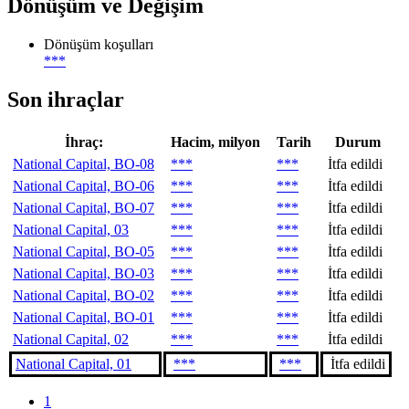
Dönüşüm ve Değişim
Dönüşüm koşulları
***
Son ihraçlar
İhraç:
Hacim, milyon
Tarih
Durum
National Capital, BO-08
***
***
İtfa edildi
National Capital, BO-06
***
***
İtfa edildi
National Capital, BO-07
***
***
İtfa edildi
National Capital, 03
***
***
İtfa edildi
National Capital, BO-05
***
***
İtfa edildi
National Capital, BO-03
***
***
İtfa edildi
National Capital, BO-02
***
***
İtfa edildi
National Capital, BO-01
***
***
İtfa edildi
National Capital, 02
***
***
İtfa edildi
National Capital, 01
***
***
İtfa edildi
1