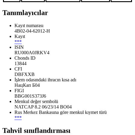
Tanımlayıcılar
Kayıt numarası
4B02-04-62012-H
Kayıt
***
ISIN
RU000A0JRKV4
Cbonds ID
13844
CFI
DBFXXB
İşlem odasındaki ihracın kısa adı
НацКап Б04
FIGI
BBG001S373J6
Menkul değer sembolü
NATCAP 8.2 06/23/14 BO04
Rus Merkez Bankasına göre menkul kıymet türü
***
Tahvil sınıflandırması