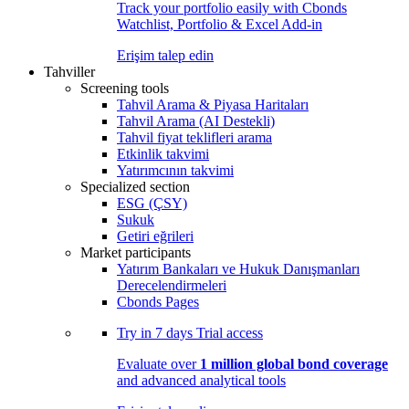
Track your portfolio easily with Cbonds
Watchlist, Portfolio & Excel Add-in
Erişim talep edin
Tahviller
Screening tools
Tahvil Arama & Piyasa Haritaları
Tahvil Arama (AI Destekli)
Tahvil fiyat teklifleri arama
Etkinlik takvimi
Yatırımcının takvimi
Specialized section
ESG (ÇSY)
Sukuk
Getiri eğrileri
Market participants
Yatırım Bankaları ve Hukuk Danışmanları
Derecelendirmeleri
Cbonds Pages
Try in
7 days
Trial access
Evaluate over
1 million global bond coverage
and advanced analytical tools