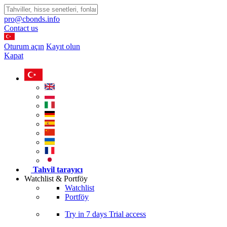
pro@cbonds.info
Contact us
Oturum açın
Kayıt olun
Kapat
Tahvil tarayıcı
Watchlist & Portföy
Watchlist
Portföy
Try in
7 days
Trial access