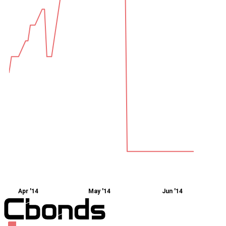
Apr '14
May '14
Jun '14