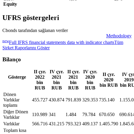
Equity
UFRS göstergeleri
Cbonds tarafından sağlanan veriler
Methodology
new
Full IFRS financial statements data with indicator charts
Tüm
Şirket Raporlarını Göster
Bilanço
II çyr.
IV çyr.
II çyr.
IV çyr.
II çyr.
IV çyr
Gösterge
2022
2021
2021
2020
2020
2019
bin
bin
bin
bin
bin RUB
bin R
RUB
RUB
RUB
RUB
Dönen
Varlıklar
455.727
430.874
791.839
329.353
735.140
1.155.
toplamı
Diğer Dönen
110.989
341
1.484
79.784
670.650
690.61
Varlıklar
Varlıklar
566.716
431.215
793.323
409.137
1.405.790
1.845.
Toplam kısa