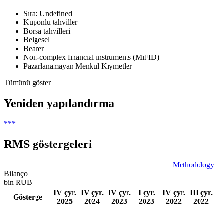
Sıra: Undefined
Kuponlu tahviller
Borsa tahvilleri
Belgesel
Bearer
Non-complex financial instruments (MiFID)
Pazarlanamayan Menkul Kıymetler
Tümünü göster
Yeniden yapılandırma
***
RMS göstergeleri
Methodology
Bilanço
bin RUB
IV çyr.
IV çyr.
IV çyr.
I çyr.
IV çyr.
III çyr.
Gösterge
2025
2024
2023
2023
2022
2022