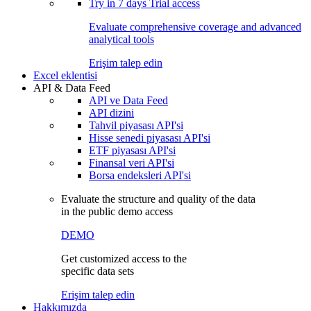
Try in
7 days
Trial access
Evaluate comprehensive coverage and advanced
analytical tools
Erişim talep edin
Excel eklentisi
API & Data Feed
API ve Data Feed
API dizini
Tahvil piyasası API'si
Hisse senedi piyasası API'si
ETF piyasası API'si
Finansal veri API'si
Borsa endeksleri API'si
Evaluate the structure and quality of the data
in the public demo access
DEMO
Get customized access to the
specific data sets
Erişim talep edin
Hakkımızda