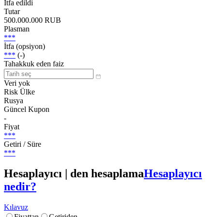
İtfa edildi
Tutar
500.000.000 RUB
Plasman
***
İtfa (opsiyon)
***
(-)
Tahakkuk eden faiz
Veri yok
Risk Ülke
Rusya
Güncel Kupon
-
Fiyat
***
Getiri / Süre
***
Hesaplayıcı | den hesaplama
Hesaplayıcı
nedir?
Kılavuz
Fiyattan
Getiriden