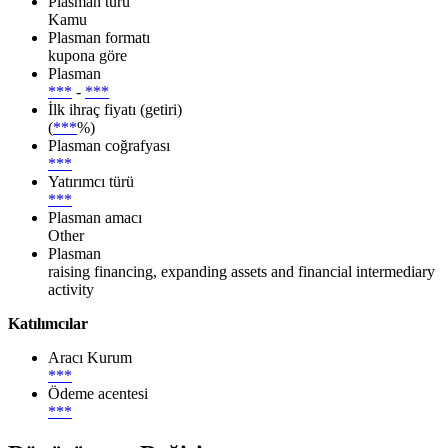
Plasman türü
Kamu
Plasman formatı
kupona göre
Plasman
***
-
***
İlk ihraç fiyatı (getiri)
(
***
%)
Plasman coğrafyası
***
Yatırımcı türü
***
Plasman amacı
Other
Plasman
raising financing, expanding assets and financial intermediary
activity
Katılımcılar
Aracı Kurum
***
Ödeme acentesi
***