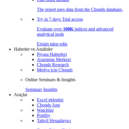
The report uses data from the Cbonds database.
Try in
7 days
Trial access
Evaluate over
100K
indices and advanced
analytical tools
Erişim talep edin
Haberler ve Analizler
Piyasa Haberleri
Araştırma Merkezi
Cbonds Research
Medya için Cbonds
Online Seminars & Insights
Seminars
Insights
Araçlar
Excel eklentisi
Cbonds App
Watchlist
Portföy
Tahvil Hesaplayıcı