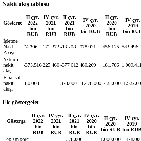
Nakit akış tablosu
II çyr.
IV çyr.
II çyr.
II çyr.
IV çyr.
IV çyr.
Gösterge
2022
2021
2021
2020
2020
2019
bin
bin
bin
bin
bin RUB
bin RU
RUB
RUB
RUB
RUB
İşletme
Nakit
74.396
171.372
-13.208
978.931
456.125
543.496
Akışı
Yatırım
nakit
-373.516
225.460
-377.612
480.269
181.786
1.009.41
akışı
Finansal
nakit
-80.008
-
378.000
-1.478.000
-428.000
-1.522.0
akışı
Ek göstergeler
II çyr.
IV çyr.
II çyr.
IV çyr.
II çyr.
IV çyr.
Gösterge
2022
2021
2021
2020
2020
2019
bin
bin
bin
bin
bin RUB
bin RU
RUB
RUB
RUB
RUB
Toplam borç
-
-
378.000
-
1.000.000
1.478.00