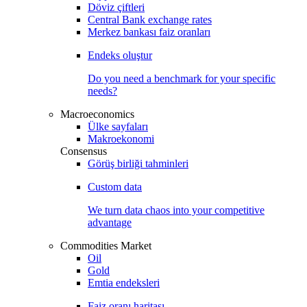
Döviz çiftleri
Central Bank exchange rates
Merkez bankası faiz oranları
Endeks oluştur
Do you need a benchmark for your specific
needs?
Macroeconomics
Ülke sayfaları
Makroekonomi
Consensus
Görüş birliği tahminleri
Custom data
We turn data chaos into your competitive
advantage
Commodities Market
Oil
Gold
Emtia endeksleri
Faiz oranı haritası