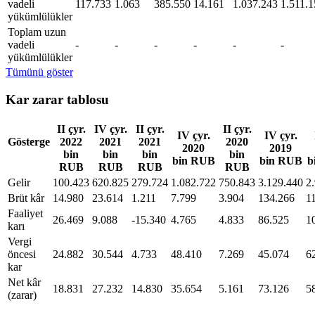
vadeli
117.733
1.063
385.550
14.161
1.037.243
1.511.1
yükümlülükler
Toplam uzun
vadeli
-
-
-
-
-
-
yükümlülükler
Tümünü göster
Kar zarar tablosu
II çyr.
IV çyr.
II çyr.
II çyr.
IV çyr.
IV çyr.
Gösterge
2022
2021
2021
2020
2020
2019
bin
bin
bin
bin
bin RUB
bin RUB
b
RUB
RUB
RUB
RUB
Gelir
100.423
620.825
279.724
1.082.722
750.843
3.129.440
2
Brüt kâr
14.980
23.614
1.211
7.799
3.904
134.266
1
Faaliyet
26.469
9.088
-15.340
4.765
4.833
86.525
1
karı
Vergi
öncesi
24.882
30.544
4.733
48.410
7.269
45.074
6
kar
Net kâr
18.831
27.232
14.830
35.654
5.161
73.126
5
(zarar)