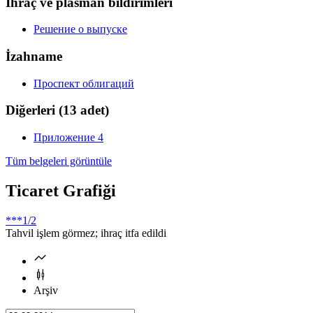
İhraç ve plasman bildirimleri
Решение о выпуске
İzahname
Проспект облигаций
Diğerleri
(13 adet)
Приложение 4
Tüm belgeleri görüntüle
Ticaret Grafiği
***
1/2
Tahvil işlem görmez; ihraç itfa edildi
Arşiv