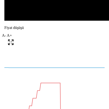
A-
A+