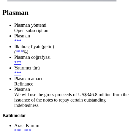
Plasman
Plasman yöntemi
Open subscription
Plasman
***
İlk ihraç fiyatı (getiri)
(
***
%)
Plasman coğrafyası
***
Yatırımcı türü
***
Plasman amacı
Refinance
Plasman
We will use the gross proceeds of US$346.8 million from the
issuance of the notes to repay certain outstanding
indebtedness.
Katılımcılar
Aracı Kurum
***
,
***