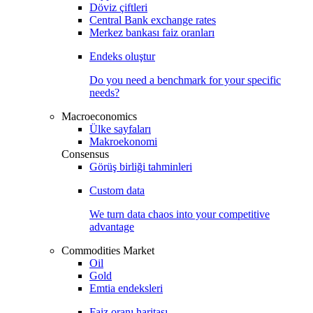
Döviz çiftleri
Central Bank exchange rates
Merkez bankası faiz oranları
Endeks oluştur
Do you need a benchmark for your specific
needs?
Macroeconomics
Ülke sayfaları
Makroekonomi
Consensus
Görüş birliği tahminleri
Custom data
We turn data chaos into your competitive
advantage
Commodities Market
Oil
Gold
Emtia endeksleri
Faiz oranı haritası