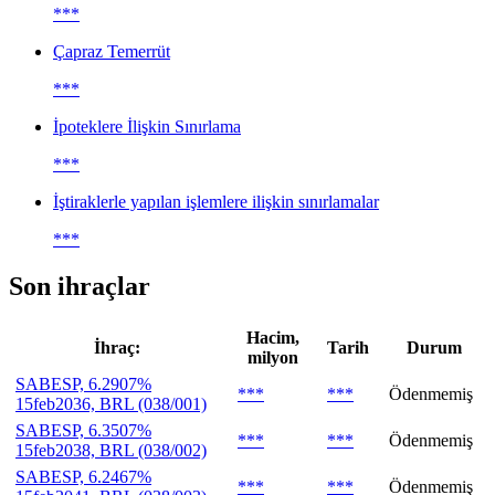
***
Çapraz Temerrüt
***
İpoteklere İlişkin Sınırlama
***
İştiraklerle yapılan işlemlere ilişkin sınırlamalar
***
Son ihraçlar
Hacim,
İhraç:
Tarih
Durum
milyon
SABESP, 6.2907%
***
***
Ödenmemiş
15feb2036, BRL (038/001)
SABESP, 6.3507%
***
***
Ödenmemiş
15feb2038, BRL (038/002)
SABESP, 6.2467%
***
***
Ödenmemiş