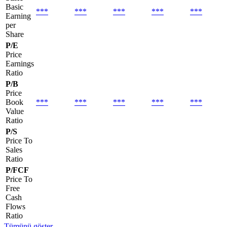
Basic
***
***
***
***
***
Earning
per
Share
P/E
Price
Earnings
Ratio
P/B
Price
Book
***
***
***
***
***
Value
Ratio
P/S
Price To
Sales
Ratio
P/FCF
Price To
Free
Cash
Flows
Ratio
Tümünü göster