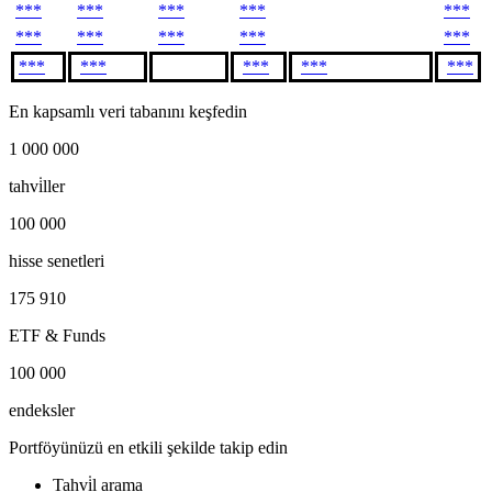
***
***
***
***
***
***
***
***
***
***
***
***
***
***
***
En kapsamlı veri tabanını keşfedin
1 000 000
tahvi̇ller
100 000
hisse senetleri
175 910
ETF & Funds
100 000
endeksler
Portföyünüzü en etkili şekilde takip edin
Tahvi̇l arama