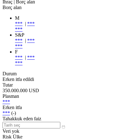
İhraç
| Borç alan
Borç alan
M
***
|
***
***
S&P
***
|
***
***
F
***
|
***
***
Durum
Erken itfa edildi
Tutar
350.000.000 USD
Plasman
***
Erken itfa
***
(-)
Tahakkuk eden faiz
Veri yok
Risk Ülke