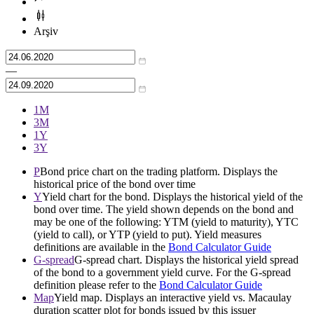
Arşiv
—
1М
3М
1Y
3Y
P
Bond price chart on the trading platform. Displays the
historical price of the bond over time
Y
Yield chart for the bond. Displays the historical yield of the
bond over time. The yield shown depends on the bond and
may be one of the following: YTM (yield to maturity), YTC
(yield to call), or YTP (yield to put). Yield measures
definitions are available in the
Bond Calculator Guide
G-spread
G-spread chart. Displays the historical yield spread
of the bond to a government yield curve. For the G-spread
definition please refer to the
Bond Calculator Guide
Map
Yield map. Displays an interactive yield vs. Macaulay
duration scatter plot for bonds issued by this issuer