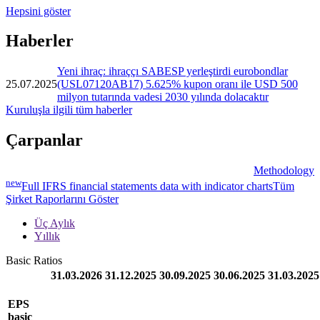
Hepsini göster
Haberler
Yeni ihraç: ihraççı SABESP yerleştirdi eurobondlar
25.07.2025
(USL07120AB17) 5.625% kupon oranı ile USD 500
milyon tutarında vadesi 2030 yılında dolacaktır
Kuruluşla ilgili tüm haberler
Çarpanlar
Methodology
new
Full IFRS financial statements data with indicator charts
Tüm
Şirket Raporlarını Göster
Üç Aylık
Yıllık
Basic Ratios
31.03.2026
31.12.2025
30.09.2025
30.06.2025
31.03.2025
EPS
basic