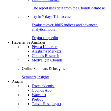
The report uses data from the Cbonds database.
Try in
7 days
Trial access
Evaluate over
100K
indices and advanced
analytical tools
Erişim talep edin
Haberler ve Analizler
Piyasa Haberleri
Araştırma Merkezi
Cbonds Research
Medya için Cbonds
Online Seminars & Insights
Seminars
Insights
Araçlar
Excel eklentisi
Cbonds App
Watchlist
Portföy
Tahvil Hesaplayıcı