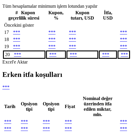
Tüm hesaplamalar minimum işlem lotundan yapılır
#
Kupon
Kupon,
Kupon
İtfa,
geçerlilik süresi
%
tutarı, USD
USD
Öncekini göster
17
***
***
***
***
18
***
***
***
***
19
***
***
***
***
20
***
***
***
***
***
Excel'e Aktar
Erken itfa koşulları
***
Nominal değer
Opsiyon
Opsiyon
üzerinden itfa
Tarih
Fiyat
tipi
tipi
edilen miktar,
mln.
***
***
***
***
***
***
***
***
***
***