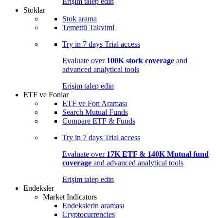
Erişim talep edin
Stoklar
Stok arama
Temettü Takvimi
Try in
7 days
Trial access
Evaluate over
100K stock coverage
and
advanced analytical tools
Erişim talep edin
ETF ve Fonlar
ETF ve Fon Araması
Search Mutual Funds
Compare ETF & Funds
Try in
7 days
Trial access
Evaluate over
17K ETF & 140K Mutual fund
coverage
and advanced analytical tools
Erişim talep edin
Endeksler
Market Indicators
Endekslerin araması
Cryptocurrencies