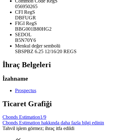
Common Code RegS
056950265
CFI RegS
DBFUGR
FIGI RegS
BBG001B80HG2
SEDOL
B5N70Y6
Menkul değer sembolü
SBSPBZ 6.25 12/16/20 REGS
İhraç Belgeleri
İzahname
Prospectus
Ticaret Grafiği
Cbonds Estimation
1/9
Cbonds Estimation hakkında daha fazla bilgi edinin
Tahvil işlem görmez; ihraç itfa edildi