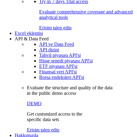
Try in
7 days
Trial access
Evaluate comprehensive coverage and advanced
analytical tools
Erişim talep edin
Excel eklentisi
API & Data Feed
API ve Data Feed
API dizini
Tahvil piyasası API'si
Hisse senedi piyasası API'si
ETF piyasası API'si
Finansal veri API'si
Borsa endeksleri API'si
Evaluate the structure and quality of the data
in the public demo access
DEMO
Get customized access to the
specific data sets
Erişim talep edin
Hakkımızda