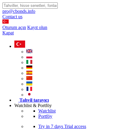
pro@cbonds.info
Contact us
Oturum açın
Kayıt olun
Kapat
Tahvil tarayıcı
Watchlist & Portföy
Watchlist
Portföy
Try in
7 days
Trial access