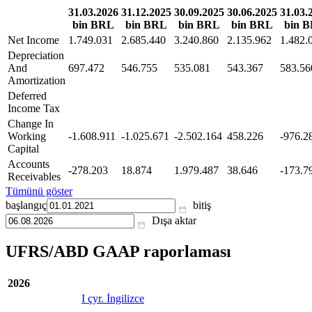
31.03.2026
31.12.2025
30.09.2025
30.06.2025
31.03.
bin BRL
bin BRL
bin BRL
bin BRL
bin 
Net Income
1.749.031
2.685.440
3.240.860
2.135.962
1.482.
Depreciation
And
697.472
546.755
535.081
543.367
583.56
Amortization
Deferred
Income Tax
Change In
Working
-1.608.911
-1.025.671
-2.502.164
458.226
-976.2
Capital
Accounts
-278.203
18.874
1.979.487
38.646
-173.7
Receivables
Tümünü göster
başlangıç
bitiş
Dışa aktar
UFRS/ABD GAAP raporlaması
2026
I çyr. İngilizce