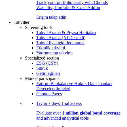
Track your portfolio easily with Cbonds
Watchlist, Portfolio & Excel Add-in
Erişim talep edin
Tahviller
Screening tools
Tahvil Arama & Piyasa Haritaları
Tahvil Arama (AI Destekli)
Tahvil fiyat teklifleri arama
Etkinlik takvimi
Yatırımcının takvimi
Specialized section
ESG (ÇSY)
Sukuk
Getiri eğrileri
Market participants
Yatırım Bankaları ve Hukuk Danışmanları
Derecelendirmeleri
Cbonds Pages
Try in
7 days
Trial access
Evaluate over
1 million global bond coverage
and advanced analytical tools