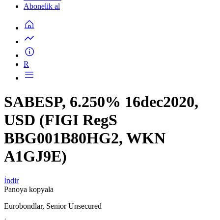
Abonelik al
R
SABESP, 6.250% 16dec2020,
USD (FIGI RegS
BBG001B80HG2, WKN
A1GJ9E)
İndir
Panoya kopyala
Eurobondlar, Senior Unsecured