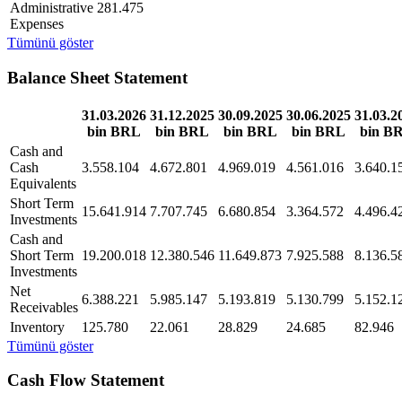
Administrative
281.475
Expenses
Tümünü göster
Balance Sheet Statement
31.03.2026
31.12.2025
30.09.2025
30.06.2025
31.03.2
bin BRL
bin BRL
bin BRL
bin BRL
bin B
Cash and
Cash
3.558.104
4.672.801
4.969.019
4.561.016
3.640.1
Equivalents
Short Term
15.641.914
7.707.745
6.680.854
3.364.572
4.496.4
Investments
Cash and
Short Term
19.200.018
12.380.546
11.649.873
7.925.588
8.136.5
Investments
Net
6.388.221
5.985.147
5.193.819
5.130.799
5.152.1
Receivables
Inventory
125.780
22.061
28.829
24.685
82.946
Tümünü göster
Cash Flow Statement