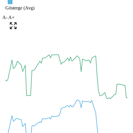
A-
A+