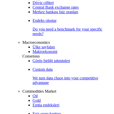
Döviz çiftleri
Central Bank exchange rates
Merkez bankası faiz oranları
Endeks oluştur
Do you need a benchmark for your specific
needs?
Macroeconomics
Ülke sayfaları
Makroekonomi
Consensus
Görüş birliği tahminleri
Custom data
We turn data chaos into your competitive
advantage
Commodities Market
Oil
Gold
Emtia endeksleri
Faiz oranı haritası