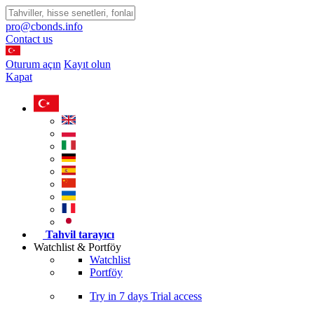
pro@cbonds.info
Contact us
Oturum açın
Kayıt olun
Kapat
Tahvil tarayıcı
Watchlist & Portföy
Watchlist
Portföy
Try in
7 days
Trial access