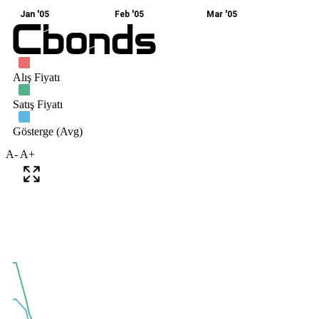
A-
A+