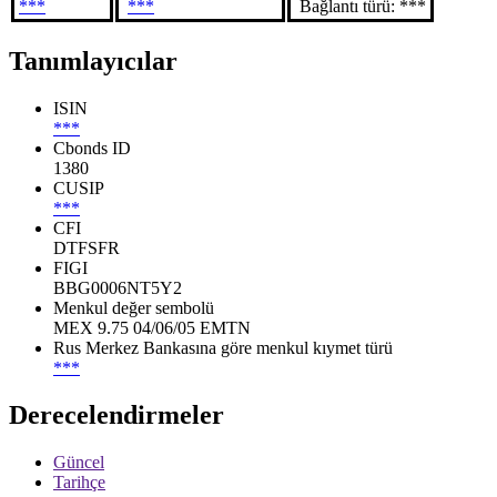
***
***
Bağlantı türü: ***
Tanımlayıcılar
ISIN
***
Cbonds ID
1380
CUSIP
***
CFI
DTFSFR
FIGI
BBG0006NT5Y2
Menkul değer sembolü
MEX 9.75 04/06/05 EMTN
Rus Merkez Bankasına göre menkul kıymet türü
***
Derecelendirmeler
Güncel
Tarihçe