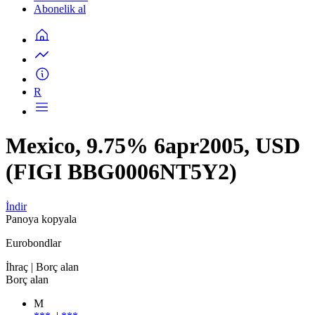
Abonelik al
R
Mexico, 9.75% 6apr2005, USD
(FIGI BBG0006NT5Y2)
İndir
Panoya kopyala
Eurobondlar
İhraç
| Borç alan
Borç alan
M