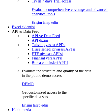
Try in
7 days
Trial access
Evaluate comprehensive coverage and advanced
analytical tools
Erişim talep edin
Excel eklentisi
API & Data Feed
API ve Data Feed
API dizini
Tahvil piyasası API'si
Hisse senedi piyasası API'si
ETF piyasası API'si
Finansal veri API'si
Borsa endeksleri API'si
Evaluate the structure and quality of the data
in the public demo access
DEMO
Get customized access to the
specific data sets
Erişim talep edin
Hakkımızda