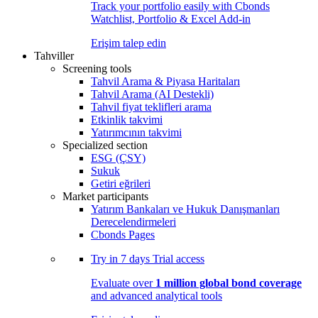
Track your portfolio easily with Cbonds
Watchlist, Portfolio & Excel Add-in
Erişim talep edin
Tahviller
Screening tools
Tahvil Arama & Piyasa Haritaları
Tahvil Arama (AI Destekli)
Tahvil fiyat teklifleri arama
Etkinlik takvimi
Yatırımcının takvimi
Specialized section
ESG (ÇSY)
Sukuk
Getiri eğrileri
Market participants
Yatırım Bankaları ve Hukuk Danışmanları
Derecelendirmeleri
Cbonds Pages
Try in
7 days
Trial access
Evaluate over
1 million global bond coverage
and advanced analytical tools