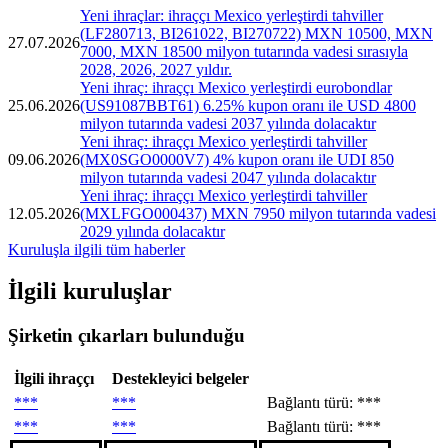
Yeni ihraçlar: ihraççı Mexico yerleştirdi tahviller
(LF280713, BI261022, BI270722) MXN 10500, MXN
27.07.2026
7000, MXN 18500 milyon tutarında vadesi sırasıyla
2028, 2026, 2027 yıldır.
Yeni ihraç: ihraççı Mexico yerleştirdi eurobondlar
25.06.2026
(US91087BBT61) 6.25% kupon oranı ile USD 4800
milyon tutarında vadesi 2037 yılında dolacaktır
Yeni ihraç: ihraççı Mexico yerleştirdi tahviller
09.06.2026
(MX0SGO0000V7) 4% kupon oranı ile UDI 850
milyon tutarında vadesi 2047 yılında dolacaktır
Yeni ihraç: ihraççı Mexico yerleştirdi tahviller
12.05.2026
(MXLFGO000437) MXN 7950 milyon tutarında vadesi
2029 yılında dolacaktır
Kuruluşla ilgili tüm haberler
İlgili kuruluşlar
Şirketin çıkarları bulunduğu
İlgili ihraççı
Destekleyici belgeler
***
***
Bağlantı türü: ***
***
***
Bağlantı türü: ***