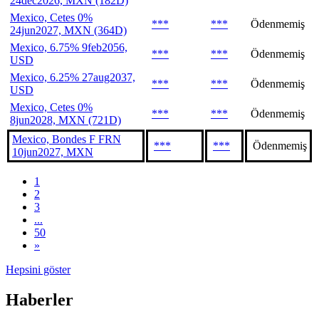
24dec2026, MXN (182D)
Mexico, Cetes 0%
***
***
Ödenmemiş
24jun2027, MXN (364D)
Mexico, 6.75% 9feb2056,
***
***
Ödenmemiş
USD
Mexico, 6.25% 27aug2037,
***
***
Ödenmemiş
USD
Mexico, Cetes 0%
***
***
Ödenmemiş
8jun2028, MXN (721D)
Mexico, Bondes F FRN
***
***
Ödenmemiş
10jun2027, MXN
1
2
3
...
50
»
Hepsini göster
Haberler