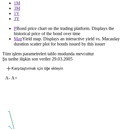
1М
3М
1Y
3Y
P
Bond price chart on the trading platform. Displays the
historical price of the bond over time
Map
Yield map. Displays an interactive yield vs. Macaulay
duration scatter plot for bonds issued by this issuer
Tüm işlem parametreleri tablo modunda mevcuttur
Şu tarihe ilişkin son veriler
29.03.2005
Karşılaştırmak için öğe ekleyin