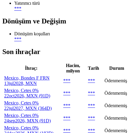
Yatırımcı türü
***
Dönüşüm ve Değişim
Dönüşüm koşulları
***
Son ihraçlar
Hacim,
İhraç:
Tarih
Durum
milyon
Mexico, Bondes F FRN
***
***
Ödenmemiş
13jul2028, MXN
Mexico, Cetes 0%
***
***
Ödenmemiş
22oct2026, MXN (91D)
Mexico, Cetes 0%
***
***
Ödenmemiş
22jul2027, MXN (364D)
Mexico, Cetes 0%
***
***
Ödenmemiş
24sep2026, MXN (91D)
Mexico, Cetes 0%
***
***
Ödenmemiş