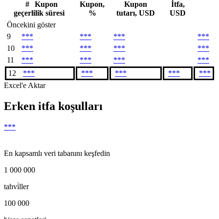
#
Kupon
Kupon,
Kupon
İtfa,
geçerlilik süresi
%
tutarı, USD
USD
Öncekini göster
9
***
***
***
***
10
***
***
***
***
11
***
***
***
***
12
***
***
***
***
***
Excel'e Aktar
Erken itfa koşulları
***
En kapsamlı veri tabanını keşfedin
1 000 000
tahvi̇ller
100 000