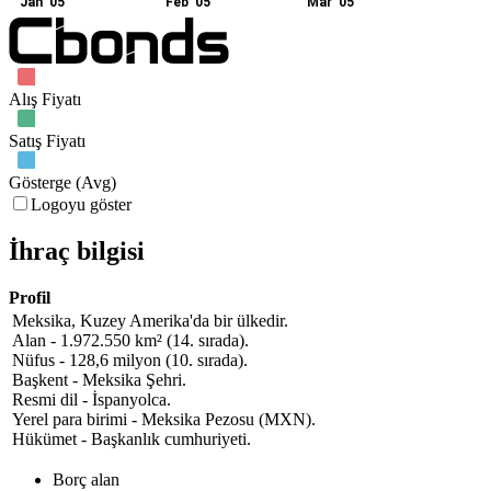
Jan '05
Feb '05
Mar '05
Alış Fiyatı
Satış Fiyatı
Gösterge (Avg)
Logoyu göster
İhraç bilgisi
Profil
Meksika, Kuzey Amerika'da bir ülkedir.
Alan - 1.972.550 km² (14. sırada).
Nüfus - 128,6 milyon (10. sırada).
Başkent - Meksika Şehri.
Resmi dil - İspanyolca.
Yerel para birimi - Meksika Pezosu (MXN).
Hükümet - Başkanlık cumhuriyeti.
Borç alan