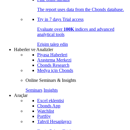
The report uses data from the Cbonds database.
Try in
7 days
Trial access
Evaluate over
100K
indices and advanced
analytical tools
Erişim talep edin
Haberler ve Analizler
Piyasa Haberleri
Araştırma Merkezi
Cbonds Research
Medya için Cbonds
Online Seminars & Insights
Seminars
Insights
Araçlar
Excel eklentisi
Cbonds App
Watchlist
Portföy
Tahvil Hesaplayıcı