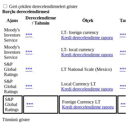
Geri çekilen derecelendirmeleri göster
Borçlu derecelendirmesi
Derecelendirme
Ajans
Ölçek
Tar
/ Tahmin
Moody's
LT- foreign currency
Investors
***
***
Kredi derecelendirme raporu
Service
Moody's
LT- local currency
Investors
***
***
Kredi derecelendirme raporu
Service
S&P
Global
***
LT National Scale (Mexico)
***
Ratings
S&P
Local Currency LT
Global
***
***
Kredi derecelendirme raporu
Ratings
S&P
Foreign Currency LT
Global
***
***
Kredi derecelendirme raporu
Ratings
Tümünü göster