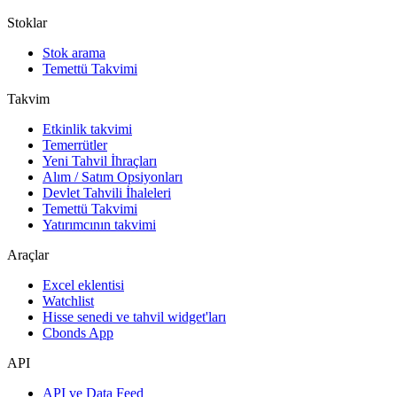
Stoklar
Stok arama
Temettü Takvimi
Takvim
Etkinlik takvimi
Temerrütler
Yeni Tahvil İhraçları
Alım / Satım Opsiyonları
Devlet Tahvili İhaleleri
Temettü Takvimi
Yatırımcının takvimi
Araçlar
Excel eklentisi
Watchlist
Hisse senedi ve tahvil widget'ları
Cbonds App
API
API ve Data Feed