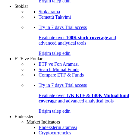
Erişim talep edin
Stoklar
Stok arama
Temettü Takvimi
Try in
7 days
Trial access
Evaluate over
100K stock coverage
and
advanced analytical tools
Erişim talep edin
ETF ve Fonlar
ETF ve Fon Araması
Search Mutual Funds
Compare ETF & Funds
Try in
7 days
Trial access
Evaluate over
17K ETF & 140K Mutual fund
coverage
and advanced analytical tools
Erişim talep edin
Endeksler
Market Indicators
Endekslerin araması
Cryptocurrencies