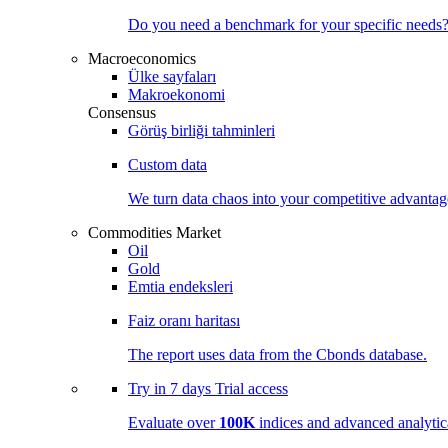
Do you need a benchmark for your specific needs
Macroeconomics
Ülke sayfaları
Makroekonomi
Consensus
Görüş birliği tahminleri
Custom data
We turn data chaos into your competitive
advantag
Commodities Market
Oil
Gold
Emtia endeksleri
Faiz oranı haritası
The report uses data from the Cbonds database.
Try in
7 days
Trial access
Evaluate over
100K
indices and advanced analytica