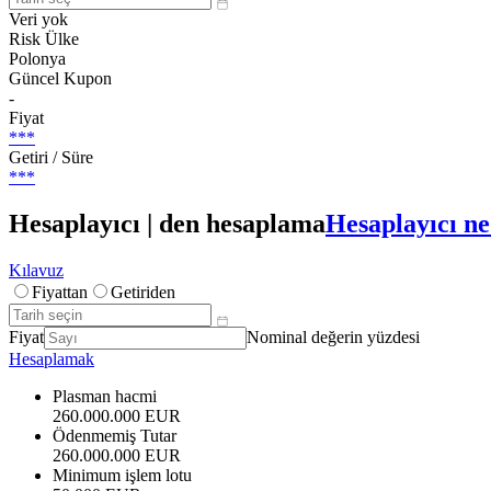
Veri yok
Risk Ülke
Polonya
Güncel Kupon
-
Fiyat
***
Getiri / Süre
***
Hesaplayıcı | den hesaplama
Hesaplayıcı ne
Kılavuz
Fiyattan
Getiriden
Fiyat
Nominal değerin yüzdesi
Hesaplamak
Plasman hacmi
260.000.000 EUR
Ödenmemiş Tutar
260.000.000 EUR
Minimum işlem lotu