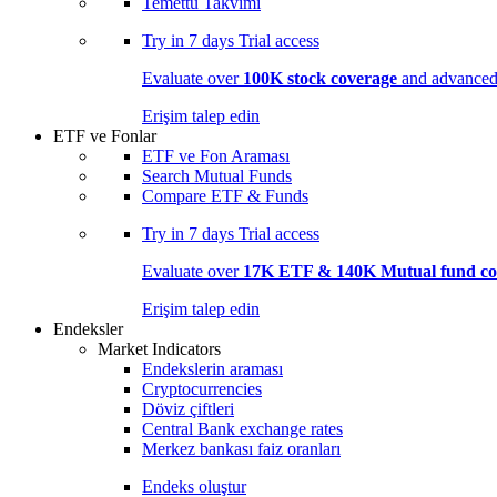
Temettü Takvimi
Try in
7 days
Trial access
Evaluate over
100K stock coverage
and advanced 
Erişim talep edin
ETF ve Fonlar
ETF ve Fon Araması
Search Mutual Funds
Compare ETF & Funds
Try in
7 days
Trial access
Evaluate over
17K ETF & 140K Mutual fund co
Erişim talep edin
Endeksler
Market Indicators
Endekslerin araması
Cryptocurrencies
Döviz çiftleri
Central Bank exchange rates
Merkez bankası faiz oranları
Endeks oluştur