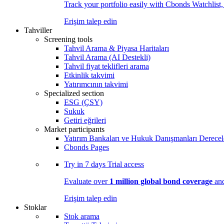
Track your portfolio easily with Cbonds Watchlist
Erişim talep edin
Tahviller
Screening tools
Tahvil Arama & Piyasa Haritaları
Tahvil Arama (AI Destekli)
Tahvil fiyat teklifleri arama
Etkinlik takvimi
Yatırımcının takvimi
Specialized section
ESG (ÇSY)
Sukuk
Getiri eğrileri
Market participants
Yatırım Bankaları ve Hukuk Danışmanları Derecel
Cbonds Pages
Try in
7 days
Trial access
Evaluate over
1 million global bond coverage
and
Erişim talep edin
Stoklar
Stok arama