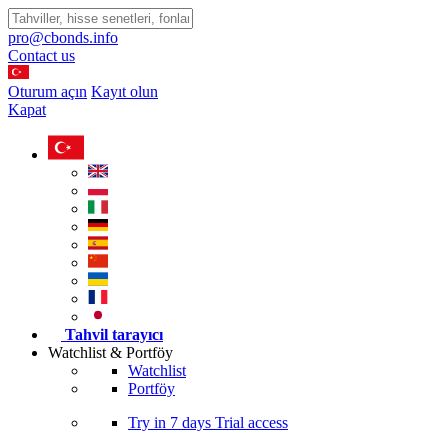
pro@cbonds.info
Contact us
Oturum açın
Kayıt olun
Kapat
Tahvil tarayıcı
Watchlist & Portföy
Watchlist
Portföy
Try in
7 days
Trial access