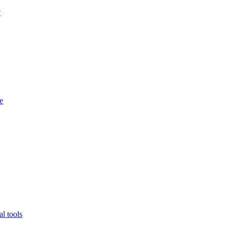
?
e
l tools