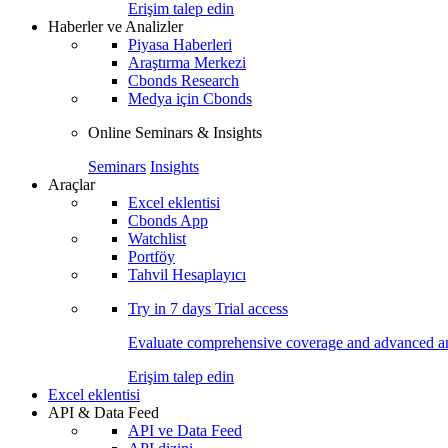
Erişim talep edin
Haberler ve Analizler
Piyasa Haberleri
Araştırma Merkezi
Cbonds Research
Medya için Cbonds
Online Seminars & Insights
Seminars
Insights
Araçlar
Excel eklentisi
Cbonds App
Watchlist
Portföy
Tahvil Hesaplayıcı
Try in
7 days
Trial access
Evaluate comprehensive coverage and advanced ana
Erişim talep edin
Excel eklentisi
API & Data Feed
API ve Data Feed