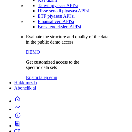
API dizini
Tahvil piyasası API'si
Hisse senedi piyasası API'si
ETF piyasası API'si
Finansal veri API'si
Borsa endeksleri API'si
Evaluate the structure and quality of the data
in the public demo access
DEMO
Get customized access to the
specific data sets
Erişim talep edin
Hakkımızda
Abonelik al
CF