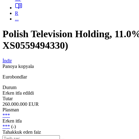
R
...
Polish Television Holding, 1
XS0559494330)
İndir
Panoya kopyala
Eurobondlar
Durum
Erken itfa edildi
Tutar
260.000.000 EUR
Plasman
***
Erken itfa
***
(-)
Tahakkuk eden faiz