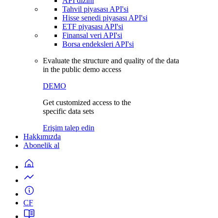
API dizini
Tahvil piyasası API'si
Hisse senedi piyasası API'si
ETF piyasası API'si
Finansal veri API'si
Borsa endeksleri API'si
Evaluate the structure and quality of the data
in the public demo access
DEMO
Get customized access to the
specific data sets
Erişim talep edin
Hakkımızda
Abonelik al
CF