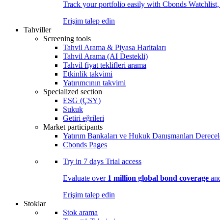
Track your portfolio easily with Cbonds Watchlist
Erişim talep edin
Tahviller
Screening tools
Tahvil Arama & Piyasa Haritaları
Tahvil Arama (AI Destekli)
Tahvil fiyat teklifleri arama
Etkinlik takvimi
Yatırımcının takvimi
Specialized section
ESG (ÇSY)
Sukuk
Getiri eğrileri
Market participants
Yatırım Bankaları ve Hukuk Danışmanları Derecel
Cbonds Pages
Try in
7 days
Trial access
Evaluate over
1 million global bond coverage
and
Erişim talep edin
Stoklar
Stok arama