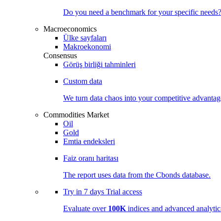
Do you need a benchmark for your specific needs
Macroeconomics
Ülke sayfaları
Makroekonomi
Consensus
Görüş birliği tahminleri
Custom data
We turn data chaos into your competitive
advantag
Commodities Market
Oil
Gold
Emtia endeksleri
Faiz oranı haritası
The report uses data from the Cbonds database.
Try in
7 days
Trial access
Evaluate over
100K
indices and advanced analytica