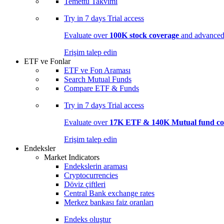
Temettü Takvimi
Try in
7 days
Trial access
Evaluate over
100K stock coverage
and advanced 
Erişim talep edin
ETF ve Fonlar
ETF ve Fon Araması
Search Mutual Funds
Compare ETF & Funds
Try in
7 days
Trial access
Evaluate over
17K ETF & 140K Mutual fund co
Erişim talep edin
Endeksler
Market Indicators
Endekslerin araması
Cryptocurrencies
Döviz çiftleri
Central Bank exchange rates
Merkez bankası faiz oranları
Endeks oluştur