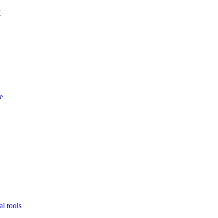
?
e
l tools