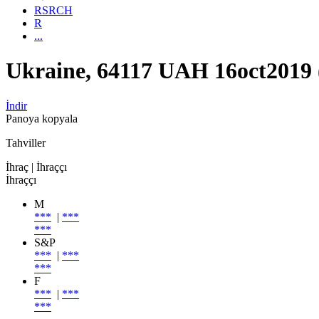
RSRCH
R
...
Ukraine, 64117 UAH 16oct2019
İndir
Panoya kopyala
Tahviller
İhraç
| İhraççı
İhraççı
M
***
|
***
***
S&P
***
|
***
***
F
***
|
***
***