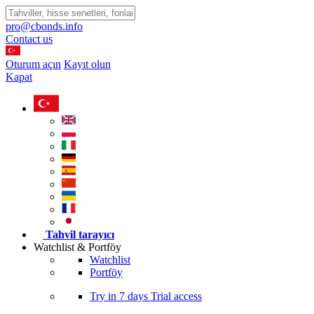
pro@cbonds.info
Contact us
Oturum açın
Kayıt olun
Kapat
Tahvil tarayıcı
Watchlist & Portföy
Watchlist
Portföy
Try in
7 days
Trial access