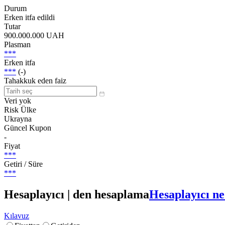
Durum
Erken itfa edildi
Tutar
900.000.000 UAH
Plasman
***
Erken itfa
***
(-)
Tahakkuk eden faiz
Veri yok
Risk Ülke
Ukrayna
Güncel Kupon
-
Fiyat
***
Getiri / Süre
***
Hesaplayıcı | den hesaplama
Hesaplayıcı ne
Kılavuz