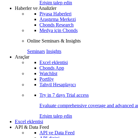
Erişim talep edin
Haberler ve Analizler
Piyasa Haberleri
Araştırma Merkezi
Cbonds Research
Medya için Cbonds
Online Seminars & Insights
Seminars
Insights
Araçlar
Excel eklentisi
Cbonds App
Watchlist
Portföy
Tahvil Hesaplayıcı
Try in
7 days
Trial access
Evaluate comprehensive coverage and advanced ana
Erişim talep edin
Excel eklentisi
API & Data Feed
API ve Data Feed