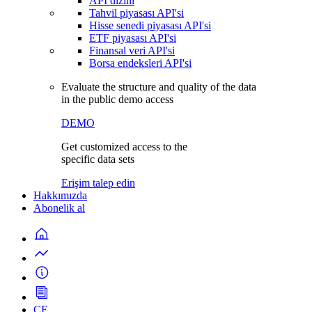
API dizini
Tahvil piyasası API'si
Hisse senedi piyasası API'si
ETF piyasası API'si
Finansal veri API'si
Borsa endeksleri API'si
Evaluate the structure and quality of the data
in the public demo access
DEMO
Get customized access to the
specific data sets
Erişim talep edin
Hakkımızda
Abonelik al
CF