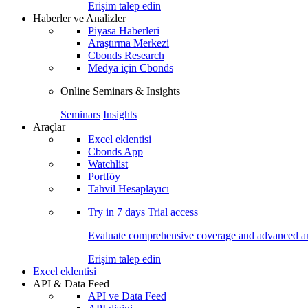
Erişim talep edin
Haberler ve Analizler
Piyasa Haberleri
Araştırma Merkezi
Cbonds Research
Medya için Cbonds
Online Seminars & Insights
Seminars
Insights
Araçlar
Excel eklentisi
Cbonds App
Watchlist
Portföy
Tahvil Hesaplayıcı
Try in
7 days
Trial access
Evaluate comprehensive coverage and advanced ana
Erişim talep edin
Excel eklentisi
API & Data Feed
API ve Data Feed