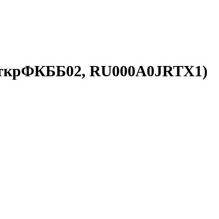
 ОткрФКББ02, RU000A0JRTX1)