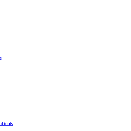
?
e
l tools