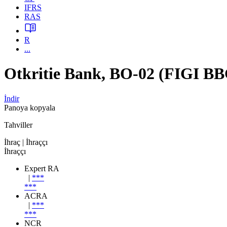
IFRS
RAS
R
...
Otkritie Bank, BO-02 (FIGI
İndir
Panoya kopyala
Tahviller
İhraç
| İhraççı
İhraççı
Expert RA
|
***
***
ACRA
|
***
***
NCR