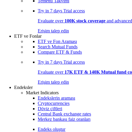
Temettü Takvimi
Try in
7 days
Trial access
Evaluate over
100K stock coverage
and advanced 
Erişim talep edin
ETF ve Fonlar
ETF ve Fon Araması
Search Mutual Funds
Compare ETF & Funds
Try in
7 days
Trial access
Evaluate over
17K ETF & 140K Mutual fund co
Erişim talep edin
Endeksler
Market Indicators
Endekslerin araması
Cryptocurrencies
Döviz çiftleri
Central Bank exchange rates
Merkez bankası faiz oranları
Endeks oluştur