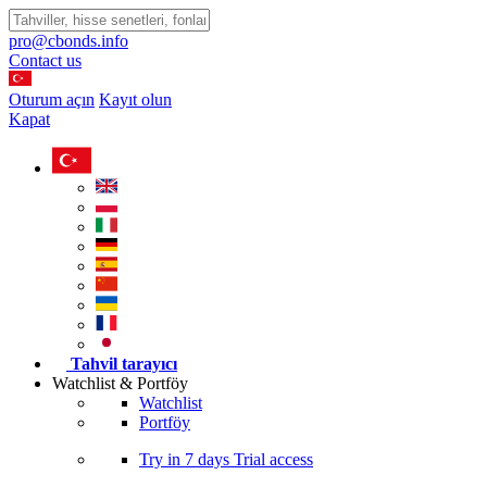
pro@cbonds.info
Contact us
Oturum açın
Kayıt olun
Kapat
Tahvil tarayıcı
Watchlist & Portföy
Watchlist
Portföy
Try in
7 days
Trial access