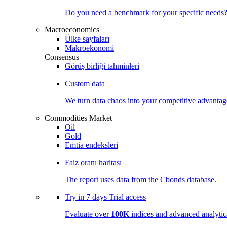
Do you need a benchmark for your specific needs
Macroeconomics
Ülke sayfaları
Makroekonomi
Consensus
Görüş birliği tahminleri
Custom data
We turn data chaos into your competitive
advantag
Commodities Market
Oil
Gold
Emtia endeksleri
Faiz oranı haritası
The report uses data from the Cbonds database.
Try in
7 days
Trial access
Evaluate over
100K
indices and advanced analytica