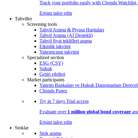
Track your portfolio easily with Cbonds Watchlist
Erişim talep edin
Tahviller
Screening tools
Tahvil Arama & Piyasa Haritaları
Tahvil Arama (AI Destekli)
Tahvil fiyat teklifleri arama
Etkinlik takvimi
Yatırımcının takvimi
Specialized section
ESG (ÇSY)
Sukuk
Getiri eğrileri
Market participants
Yatırım Bankaları ve Hukuk Danışmanları Derecel
Cbonds Pages
Try in
7 days
Trial access
Evaluate over
1 million global bond coverage
and
Erişim talep edin
Stoklar
Stok arama