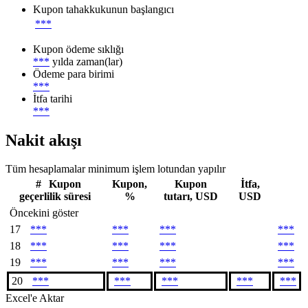
Kupon tahakkukunun başlangıcı
***
Kupon ödeme sıklığı
***
yılda zaman(lar)
Ödeme para birimi
***
İtfa tarihi
***
Nakit akışı
Tüm hesaplamalar minimum işlem lotundan yapılır
#
Kupon
Kupon,
Kupon
İtfa,
geçerlilik süresi
%
tutarı, USD
USD
Öncekini göster
17
***
***
***
***
18
***
***
***
***
19
***
***
***
***
20
***
***
***
***
***
Excel'e Aktar