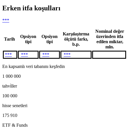
Erken itfa koşulları
***
Nominal değer
Karşılaştırma
Opsiyon
Opsiyon
üzerinden itfa
Tarih
ölçütü farkı,
tipi
tipi
edilen miktar,
b.p.
mln.
***
***
***
***
En kapsamlı veri tabanını keşfedin
1 000 000
tahvi̇ller
100 000
hisse senetleri
175 910
ETF & Funds