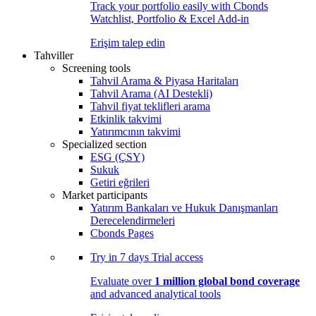
Track your portfolio easily with Cbonds
Watchlist, Portfolio & Excel Add-in
Erişim talep edin
Tahviller
Screening tools
Tahvil Arama & Piyasa Haritaları
Tahvil Arama (AI Destekli)
Tahvil fiyat teklifleri arama
Etkinlik takvimi
Yatırımcının takvimi
Specialized section
ESG (ÇSY)
Sukuk
Getiri eğrileri
Market participants
Yatırım Bankaları ve Hukuk Danışmanları
Derecelendirmeleri
Cbonds Pages
Try in
7 days
Trial access
Evaluate over
1 million global bond coverage
and advanced analytical tools