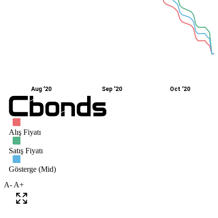
A-
A+