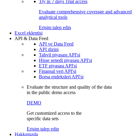
Try in
7 days
Trial access
Evaluate comprehensive coverage and advanced
analytical tools
Erişim talep edin
Excel eklentisi
API & Data Feed
API ve Data Feed
API dizini
Tahvil piyasası API'si
Hisse senedi piyasası API'si
ETF piyasası API'si
Finansal veri API'si
Borsa endeksleri API'si
Evaluate the structure and quality of the data
in the public demo access
DEMO
Get customized access to the
specific data sets
Erişim talep edin
Hakkımızda