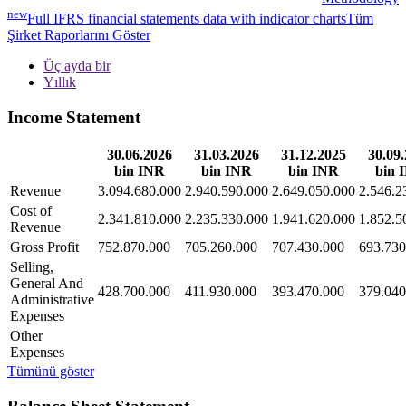
new
Full IFRS financial statements data with indicator charts
Tüm
Şirket Raporlarını Göster
Üç ayda bir
Yıllık
Income Statement
30.06.2026
31.03.2026
31.12.2025
30.09
bin INR
bin INR
bin INR
bin 
Revenue
3.094.680.000
2.940.590.000
2.649.050.000
2.546.2
Cost of
2.341.810.000
2.235.330.000
1.941.620.000
1.852.5
Revenue
Gross Profit
752.870.000
705.260.000
707.430.000
693.730
Selling,
General And
428.700.000
411.930.000
393.470.000
379.040
Administrative
Expenses
Other
Expenses
Tümünü göster