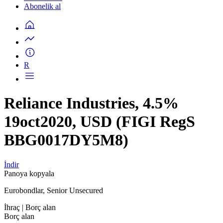
Abonelik al
R
Reliance Industries, 4.5%
19oct2020, USD (FIGI RegS
BBG0017DY5M8)
İndir
Panoya kopyala
Eurobondlar, Senior Unsecured
İhraç
| Borç alan
Borç alan