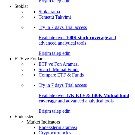
Erişim talep edin
Stoklar
Stok arama
Temettü Takvimi
Try in
7 days
Trial access
Evaluate over
100K stock coverage
and
advanced analytical tools
Erişim talep edin
ETF ve Fonlar
ETF ve Fon Araması
Search Mutual Funds
Compare ETF & Funds
Try in
7 days
Trial access
Evaluate over
17K ETF & 140K Mutual fund
coverage
and advanced analytical tools
Erişim talep edin
Endeksler
Market Indicators
Endekslerin araması
Cryptocurrencies