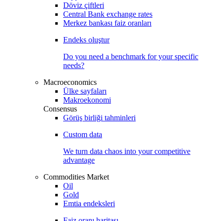
Döviz çiftleri
Central Bank exchange rates
Merkez bankası faiz oranları
Endeks oluştur
Do you need a benchmark for your specific
needs?
Macroeconomics
Ülke sayfaları
Makroekonomi
Consensus
Görüş birliği tahminleri
Custom data
We turn data chaos into your competitive
advantage
Commodities Market
Oil
Gold
Emtia endeksleri
Faiz oranı haritası