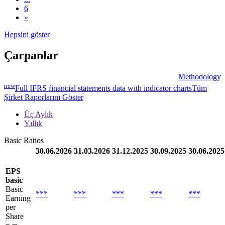
6
»
Hepsini göster
Çarpanlar
Methodology
new
Full IFRS financial statements data with indicator charts
Tüm
Şirket Raporlarını Göster
Üç Aylık
Yıllık
Basic Ratios
30.06.2026
31.03.2026
31.12.2025
30.09.2025
30.06.2025
EPS
basic
Basic
***
***
***
***
***
Earning
per
Share