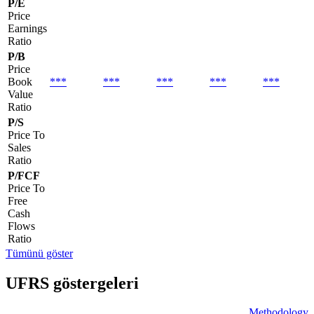
P/E
Price
Earnings
Ratio
P/B
Price
Book
***
***
***
***
***
Value
Ratio
P/S
Price To
Sales
Ratio
P/FCF
Price To
Free
Cash
Flows
Ratio
Tümünü göster
UFRS göstergeleri
Methodology