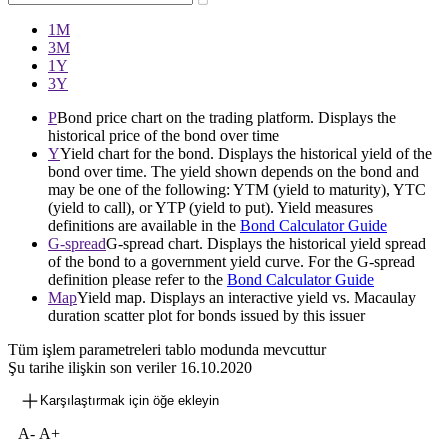
1М
3М
1Y
3Y
P
Bond price chart on the trading platform. Displays the
historical price of the bond over time
Y
Yield chart for the bond. Displays the historical yield of the
bond over time. The yield shown depends on the bond and
may be one of the following: YTM (yield to maturity), YTC
(yield to call), or YTP (yield to put). Yield measures
definitions are available in the
Bond Calculator Guide
G-spread
G-spread chart. Displays the historical yield spread
of the bond to a government yield curve. For the G-spread
definition please refer to the
Bond Calculator Guide
Map
Yield map. Displays an interactive yield vs. Macaulay
duration scatter plot for bonds issued by this issuer
Tüm işlem parametreleri tablo modunda mevcuttur
Şu tarihe ilişkin son veriler
16.10.2020
Karşılaştırmak için öğe ekleyin