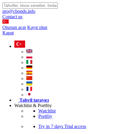
pro@cbonds.info
Contact us
Oturum açın
Kayıt olun
Kapat
Tahvil tarayıcı
Watchlist & Portföy
Watchlist
Portföy
Try in
7 days
Trial access