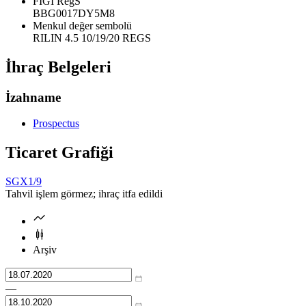
FIGI RegS
BBG0017DY5M8
Menkul değer sembolü
RILIN 4.5 10/19/20 REGS
İhraç Belgeleri
İzahname
Prospectus
Ticaret Grafiği
SGX
1/9
Tahvil işlem görmez; ihraç itfa edildi
Arşiv
—