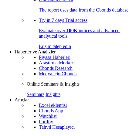
The report uses data from the Cbonds database.
Try in
7 days
Trial access
Evaluate over
100K
indices and advanced
analytical tools
Erişim talep edin
Haberler ve Analizler
Piyasa Haberleri
Araştırma Merkezi
Cbonds Research
Medya için Cbonds
Online Seminars & Insights
Seminars
Insights
Araçlar
Excel eklentisi
Cbonds App
Watchlist
Portföy
Tahvil Hesaplayıcı