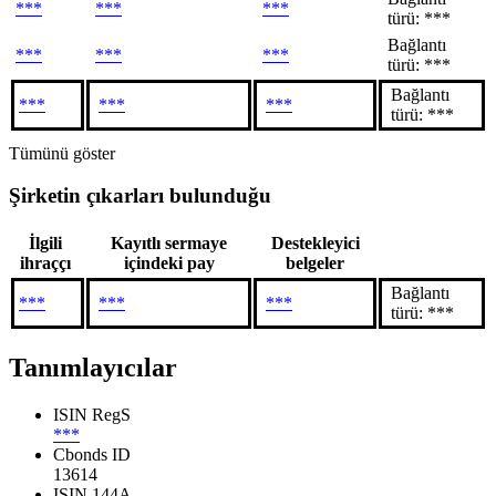
***
***
***
türü: ***
Bağlantı
***
***
***
türü: ***
Bağlantı
***
***
***
türü: ***
Tümünü göster
Şirketin çıkarları bulunduğu
İlgili
Kayıtlı sermaye
Destekleyici
ihraççı
içindeki pay
belgeler
Bağlantı
***
***
***
türü: ***
Tanımlayıcılar
ISIN RegS
***
Cbonds ID
13614
ISIN 144A