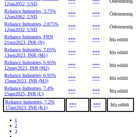
***
***
Ödenmemiş
12jan2052, USD
Reliance Industries, 3.75%
***
***
Ödenmemiş
12jan2062, USD
Reliance Industries, 2.875%
***
***
Ödenmemiş
12jan2032, USD
Reliance Industries, FRN
***
***
İtfa edildi
21sep2023, INR (N)
Reliance Industries, 7.05%
***
***
İtfa edildi
13sep2023, INR (M1)
Reliance Industries, 6.95%
***
***
İtfa edildi
12may2023, INR (M2)
Reliance Industries, 6.95%
***
***
İtfa edildi
15mar2023, INR (M3)
Reliance Industries, 7.4%
***
***
İtfa edildi
25apr2025, INR (L)
Reliance Industries, 7.2%
***
***
İtfa edildi
17apr2023, INR (K1)
1
2
3
...