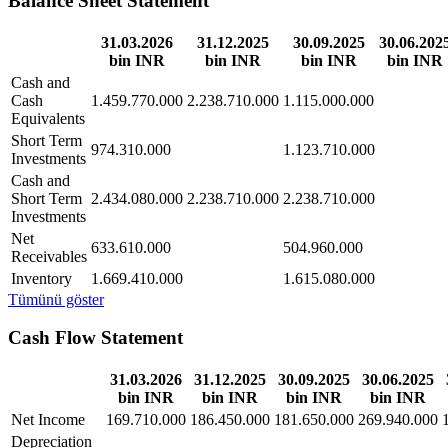
Balance Sheet Statement
31.03.2026
31.12.2025
30.09.2025
30.06.202
bin INR
bin INR
bin INR
bin INR
Cash and
Cash
1.459.770.000
2.238.710.000
1.115.000.000
Equivalents
Short Term
974.310.000
1.123.710.000
Investments
Cash and
Short Term
2.434.080.000
2.238.710.000
2.238.710.000
Investments
Net
633.610.000
504.960.000
Receivables
Inventory
1.669.410.000
1.615.080.000
Tümünü göster
Cash Flow Statement
31.03.2026
31.12.2025
30.09.2025
30.06.2025
bin INR
bin INR
bin INR
bin INR
Net Income
169.710.000
186.450.000
181.650.000
269.940.000
Depreciation