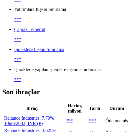
Yatırımlara İlişkin Sınırlama
***
Çapraz Temerrüt
***
İpoteklere İlişkin Sınırlama
***
İştiraklerle yapılan işlemlere ilişkin sınırlamalar
***
Son ihraçlar
Hacim,
İhraç:
Tarih
Durum
milyon
Reliance Industries, 7.79%
***
***
Ödenmemiş
10nov2033, INR (P)
Reliance Industries, 3.625%