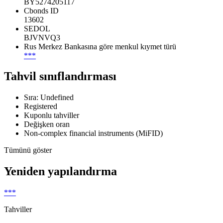
BY5274205117
Cbonds ID
13602
SEDOL
BJVNVQ3
Rus Merkez Bankasına göre menkul kıymet türü
***
Tahvil sınıflandırması
Sıra: Undefined
Registered
Kuponlu tahviller
Değişken oran
Non-complex financial instruments (MiFID)
Tümünü göster
Yeniden yapılandırma
***
Tahviller