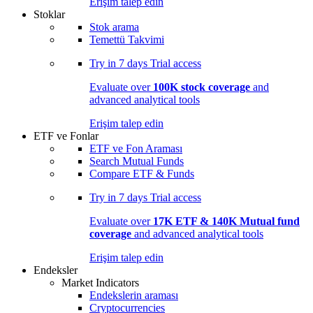
Erişim talep edin
Stoklar
Stok arama
Temettü Takvimi
Try in
7 days
Trial access
Evaluate over
100K stock coverage
and
advanced analytical tools
Erişim talep edin
ETF ve Fonlar
ETF ve Fon Araması
Search Mutual Funds
Compare ETF & Funds
Try in
7 days
Trial access
Evaluate over
17K ETF & 140K Mutual fund
coverage
and advanced analytical tools
Erişim talep edin
Endeksler
Market Indicators
Endekslerin araması
Cryptocurrencies