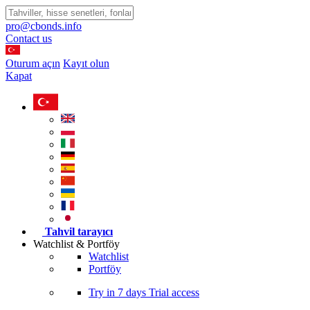
pro@cbonds.info
Contact us
Oturum açın
Kayıt olun
Kapat
Tahvil tarayıcı
Watchlist & Portföy
Watchlist
Portföy
Try in
7 days
Trial access