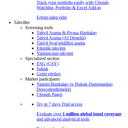
Track your portfolio easily with Cbonds
Watchlist, Portfolio & Excel Add-in
Erişim talep edin
Tahviller
Screening tools
Tahvil Arama & Piyasa Haritaları
Tahvil Arama (AI Destekli)
Tahvil fiyat teklifleri arama
Etkinlik takvimi
Yatırımcının takvimi
Specialized section
ESG (ÇSY)
Sukuk
Getiri eğrileri
Market participants
Yatırım Bankaları ve Hukuk Danışmanları
Derecelendirmeleri
Cbonds Pages
Try in
7 days
Trial access
Evaluate over
1 million global bond coverage
and advanced analytical tools