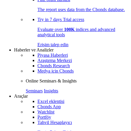
The report uses data from the Cbonds database.
Try in
7 days
Trial access
Evaluate over
100K
indices and advanced
analytical tools
Erişim talep edin
Haberler ve Analizler
Piyasa Haberleri
Araştırma Merkezi
Cbonds Research
Medya için Cbonds
Online Seminars & Insights
Seminars
Insights
Araçlar
Excel eklentisi
Cbonds App
Watchlist
Portföy
Tahvil Hesaplayıcı