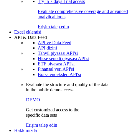
Try in
7 days
Trial access
Evaluate comprehensive coverage and advanced
analytical tools
Erişim talep edin
Excel eklentisi
API & Data Feed
API ve Data Feed
API dizini
Tahvil piyasası API'si
Hisse senedi piyasası API'si
ETF piyasası API'si
Finansal veri API'si
Borsa endeksleri API'si
Evaluate the structure and quality of the data
in the public demo access
DEMO
Get customized access to the
specific data sets
Erişim talep edin
Hakkımızda