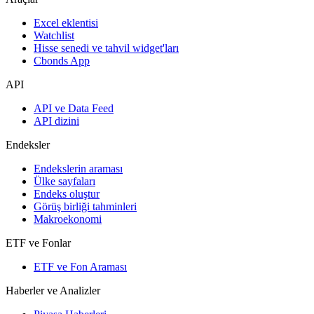
Excel eklentisi
Watchlist
Hisse senedi ve tahvil widget'ları
Cbonds App
API
API ve Data Feed
API dizini
Endeksler
Endekslerin araması
Ülke sayfaları
Endeks oluştur
Görüş birliği tahminleri
Makroekonomi
ETF ve Fonlar
ETF ve Fon Araması
Haberler ve Analizler