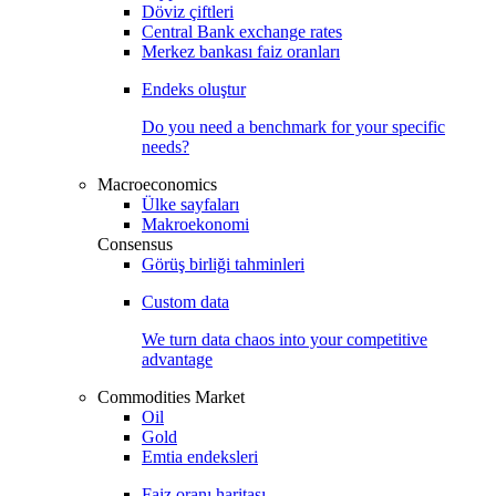
Döviz çiftleri
Central Bank exchange rates
Merkez bankası faiz oranları
Endeks oluştur
Do you need a benchmark for your specific
needs?
Macroeconomics
Ülke sayfaları
Makroekonomi
Consensus
Görüş birliği tahminleri
Custom data
We turn data chaos into your competitive
advantage
Commodities Market
Oil
Gold
Emtia endeksleri
Faiz oranı haritası