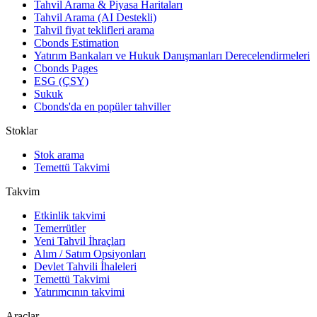
Tahvil Arama & Piyasa Haritaları
Tahvil Arama (AI Destekli)
Tahvil fiyat teklifleri arama
Cbonds Estimation
Yatırım Bankaları ve Hukuk Danışmanları Derecelendirmeleri
Cbonds Pages
ESG (ÇSY)
Sukuk
Cbonds'da en popüler tahviller
Stoklar
Stok arama
Temettü Takvimi
Takvim
Etkinlik takvimi
Temerrütler
Yeni Tahvil İhraçları
Alım / Satım Opsiyonları
Devlet Tahvili İhaleleri
Temettü Takvimi
Yatırımcının takvimi
Araçlar