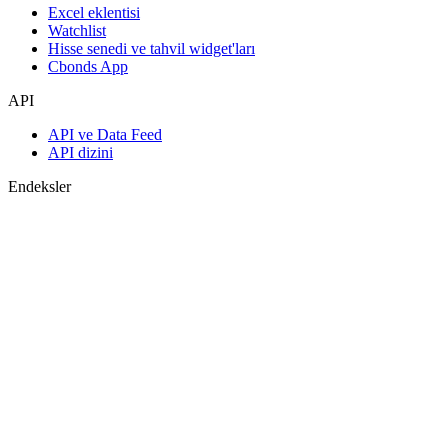
Excel eklentisi
Watchlist
Hisse senedi ve tahvil widget'ları
Cbonds App
API
API ve Data Feed
API dizini
Endeksler
Endekslerin araması
Ülke sayfaları
Endeks oluştur
Görüş birliği tahminleri
Makroekonomi
ETF ve Fonlar
ETF ve Fon Araması
Haberler ve Analizler
Piyasa Haberleri
Araştırma Merkezi