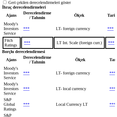
Geri çekilen derecelendirmeleri göster
İhraç derecelendirmeleri
Derecelendirme
Ajans
Ölçek
Tari
/ Tahmin
Moody's
Investors
***
LT- foreign currency
***
Service
Fitch
***
LT Int. Scale (foreign curr.)
***
Ratings
Borçlu derecelendirmesi
Derecelendirme
Ajans
Ölçek
Tar
/ Tahmin
Moody's
Investors
***
LT- foreign currency
***
Service
Moody's
Investors
***
LT- local currency
***
Service
S&P
Global
***
Local Currency LT
***
Ratings
S&P