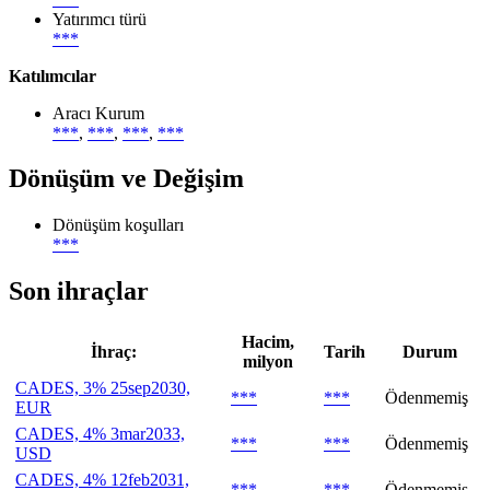
Yatırımcı türü
***
Katılımcılar
Aracı Kurum
***
,
***
,
***
,
***
Dönüşüm ve Değişim
Dönüşüm koşulları
***
Son ihraçlar
Hacim,
İhraç:
Tarih
Durum
milyon
CADES, 3% 25sep2030,
***
***
Ödenmemiş
EUR
CADES, 4% 3mar2033,
***
***
Ödenmemiş
USD
CADES, 4% 12feb2031,
***
***
Ödenmemiş