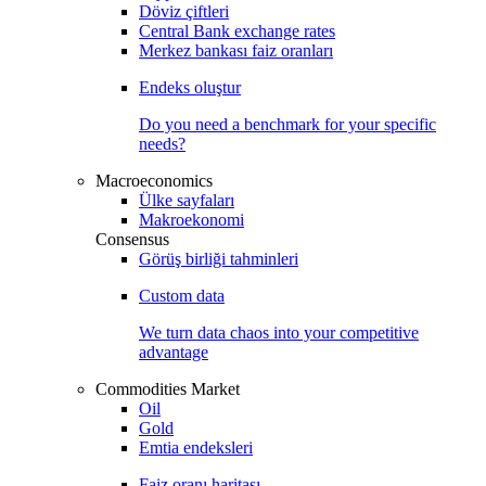
Döviz çiftleri
Central Bank exchange rates
Merkez bankası faiz oranları
Endeks oluştur
Do you need a benchmark for your specific
needs?
Macroeconomics
Ülke sayfaları
Makroekonomi
Consensus
Görüş birliği tahminleri
Custom data
We turn data chaos into your competitive
advantage
Commodities Market
Oil
Gold
Emtia endeksleri
Faiz oranı haritası