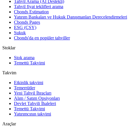
Tahvil Arama (AI Destekli)
Tahvil fiyat teklifleri arama
Cbonds Estimation
Yatırım Bankaları ve Hukuk Danışmanları Derecelendirmeleri
Cbonds Pages
ESG (ÇSY)
Sukuk
Cbonds'da en popüler tahviller
Stoklar
Stok arama
Temettü Takvimi
Takvim
Etkinlik takvimi
Temerrütler
Yeni Tahvil İhraçları
Alım / Satım Opsiyonları
Devlet Tahvili İhaleleri
Temettü Takvimi
Yatırımcının takvimi
Araçlar