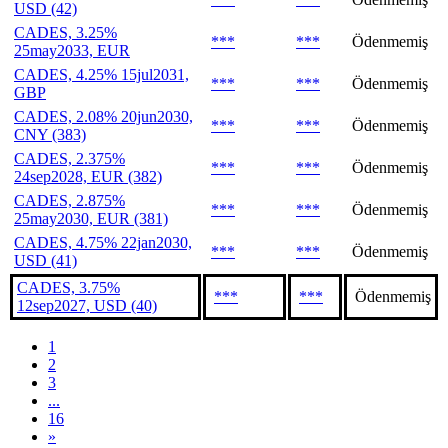
USD (42)
CADES, 3.25%
***
***
Ödenmemiş
25may2033, EUR
CADES, 4.25% 15jul2031,
***
***
Ödenmemiş
GBP
CADES, 2.08% 20jun2030,
***
***
Ödenmemiş
CNY (383)
CADES, 2.375%
***
***
Ödenmemiş
24sep2028, EUR (382)
CADES, 2.875%
***
***
Ödenmemiş
25may2030, EUR (381)
CADES, 4.75% 22jan2030,
***
***
Ödenmemiş
USD (41)
CADES, 3.75%
***
***
Ödenmemiş
12sep2027, USD (40)
1
2
3
...
16
»