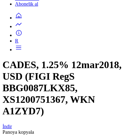
Abonelik al
R
CADES, 1.25% 12mar2018,
USD (FIGI RegS
BBG0087LKX85,
XS1200751367, WKN
A1ZYD7)
İndir
Panoya kopyala