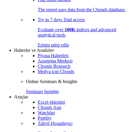
The report uses data from the Cbonds database.
Try in
7 days
Trial access
Evaluate over
100K
indices and advanced
analytical tools
Erişim talep edin
Haberler ve Analizler
Piyasa Haberleri
Araştırma Merkezi
Cbonds Research
Medya için Cbonds
Online Seminars & Insights
Seminars
Insights
Araçlar
Excel eklentisi
Cbonds App
Watchlist
Portföy
Tahvil Hesaplayıcı