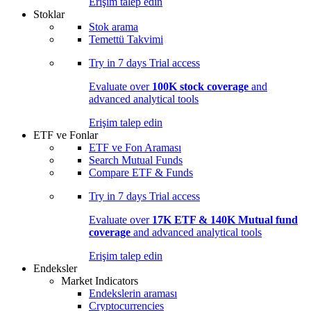
Erişim talep edin
Stoklar
Stok arama
Temettü Takvimi
Try in
7 days
Trial access
Evaluate over
100K stock coverage
and
advanced analytical tools
Erişim talep edin
ETF ve Fonlar
ETF ve Fon Araması
Search Mutual Funds
Compare ETF & Funds
Try in
7 days
Trial access
Evaluate over
17K ETF & 140K Mutual fund
coverage
and advanced analytical tools
Erişim talep edin
Endeksler
Market Indicators
Endekslerin araması
Cryptocurrencies