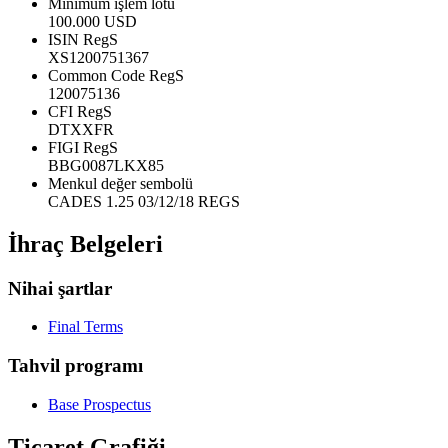
Minimum işlem lotu
100.000 USD
ISIN RegS
XS1200751367
Common Code RegS
120075136
CFI RegS
DTXXFR
FIGI RegS
BBG0087LKX85
Menkul değer sembolü
CADES 1.25 03/12/18 REGS
İhraç Belgeleri
Nihai şartlar
Final Terms
Tahvil programı
Base Prospectus
Ticaret Grafiği