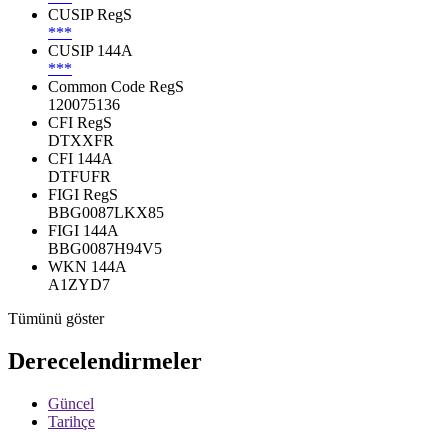
CUSIP RegS
***
CUSIP 144A
***
Common Code RegS
120075136
CFI RegS
DTXXFR
CFI 144A
DTFUFR
FIGI RegS
BBG0087LKX85
FIGI 144A
BBG0087H94V5
WKN 144A
A1ZYD7
Tümünü göster
Derecelendirmeler
Güncel
Tarihçe