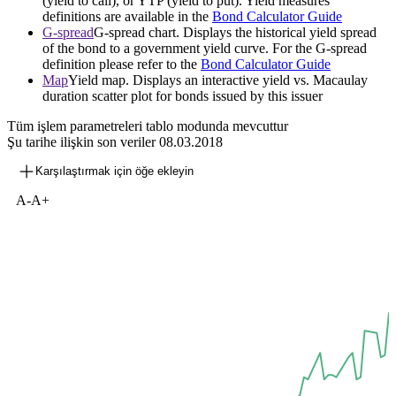
(yield to call), or YTP (yield to put). Yield measures
definitions are available in the
Bond Calculator Guide
G-spread
G-spread chart. Displays the historical yield spread
of the bond to a government yield curve. For the G-spread
definition please refer to the
Bond Calculator Guide
Map
Yield map. Displays an interactive yield vs. Macaulay
duration scatter plot for bonds issued by this issuer
Tüm işlem parametreleri tablo modunda mevcuttur
Şu tarihe ilişkin son veriler
08.03.2018
Karşılaştırmak için öğe ekleyin