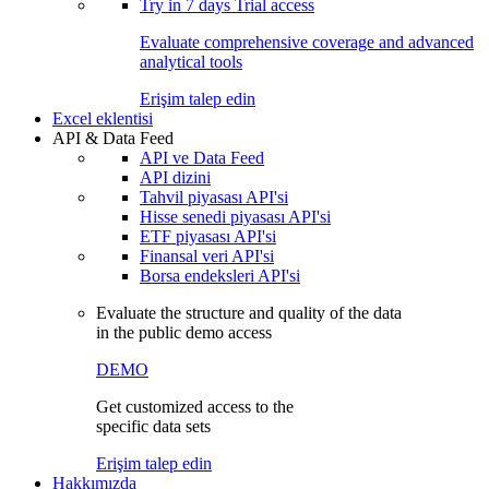
Try in
7 days
Trial access
Evaluate comprehensive coverage and advanced
analytical tools
Erişim talep edin
Excel eklentisi
API & Data Feed
API ve Data Feed
API dizini
Tahvil piyasası API'si
Hisse senedi piyasası API'si
ETF piyasası API'si
Finansal veri API'si
Borsa endeksleri API'si
Evaluate the structure and quality of the data
in the public demo access
DEMO
Get customized access to the
specific data sets
Erişim talep edin
Hakkımızda