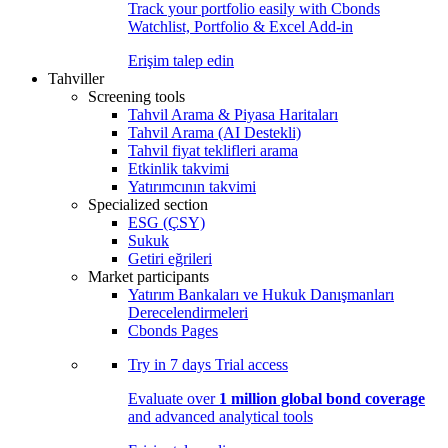
Track your portfolio easily with Cbonds
Watchlist, Portfolio & Excel Add-in
Erişim talep edin
Tahviller
Screening tools
Tahvil Arama & Piyasa Haritaları
Tahvil Arama (AI Destekli)
Tahvil fiyat teklifleri arama
Etkinlik takvimi
Yatırımcının takvimi
Specialized section
ESG (ÇSY)
Sukuk
Getiri eğrileri
Market participants
Yatırım Bankaları ve Hukuk Danışmanları
Derecelendirmeleri
Cbonds Pages
Try in
7 days
Trial access
Evaluate over
1 million global bond coverage
and advanced analytical tools