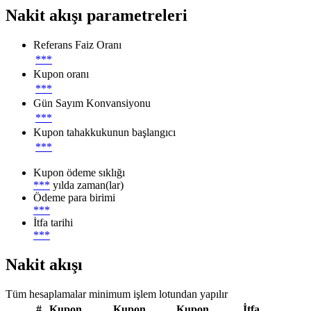
Nakit akışı parametreleri
Referans Faiz Oranı
***
Kupon oranı
***
Gün Sayım Konvansiyonu
***
Kupon tahakkukunun başlangıcı
***
Kupon ödeme sıklığı
***
yılda zaman(lar)
Ödeme para birimi
***
İtfa tarihi
***
Nakit akışı
Tüm hesaplamalar minimum işlem lotundan yapılır
#
Kupon
Kupon,
Kupon
İtfa,