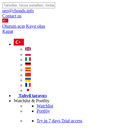
pro@cbonds.info
Contact us
Oturum açın
Kayıt olun
Kapat
Tahvil tarayıcı
Watchlist & Portföy
Watchlist
Portföy
Try in
7 days
Trial access