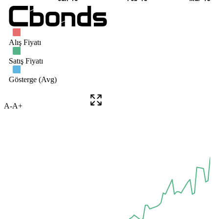
A-
A+