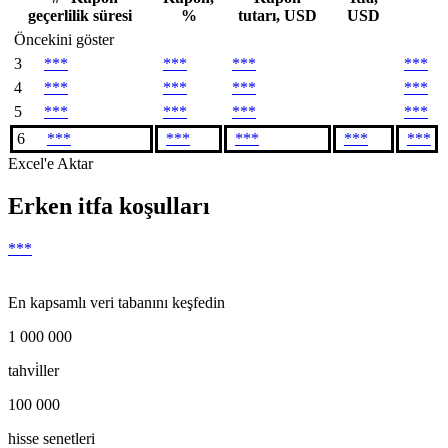
geçerlilik süresi
%
tutarı, USD
USD
Öncekini göster
3
***
***
***
***
4
***
***
***
***
5
***
***
***
***
6
***
***
***
***
***
Excel'e Aktar
Erken itfa koşulları
***
En kapsamlı veri tabanını keşfedin
1 000 000
tahvi̇ller
100 000
hisse senetleri