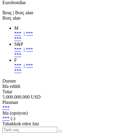
Eurobondlar
İhraç
| Borç alan
Borç alan
M
***
|
***
***
S&P
***
|
***
***
F
***
|
***
***
Durum
İtfa edildi
Tutar
5.000.000.000 USD
Plasman
***
İtfa (opsiyon)
***
(-)
Tahakkuk eden faiz