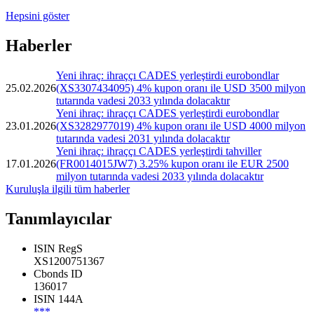
Hepsini göster
Haberler
Yeni ihraç: ihraççı CADES yerleştirdi eurobondlar
25.02.2026
(XS3307434095) 4% kupon oranı ile USD 3500 milyon
tutarında vadesi 2033 yılında dolacaktır
Yeni ihraç: ihraççı CADES yerleştirdi eurobondlar
23.01.2026
(XS3282977019) 4% kupon oranı ile USD 4000 milyon
tutarında vadesi 2031 yılında dolacaktır
Yeni ihraç: ihraççı CADES yerleştirdi tahviller
17.01.2026
(FR0014015JW7) 3.25% kupon oranı ile EUR 2500
milyon tutarında vadesi 2033 yılında dolacaktır
Kuruluşla ilgili tüm haberler
Tanımlayıcılar
ISIN RegS
XS1200751367
Cbonds ID
136017
ISIN 144A
***