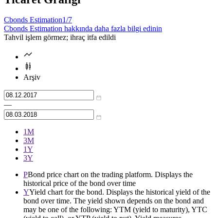
Cbonds Estimation
1/7
Cbonds Estimation hakkında daha fazla bilgi edinin
Tahvil işlem görmez; ihraç itfa edildi
Arşiv
—
1М
3М
1Y
3Y
P
Bond price chart on the trading platform. Displays the
historical price of the bond over time
Y
Yield chart for the bond. Displays the historical yield of the
bond over time. The yield shown depends on the bond and
may be one of the following: YTM (yield to maturity), YTC