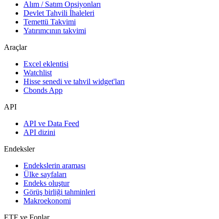
Alım / Satım Opsiyonları
Devlet Tahvili İhaleleri
Temettü Takvimi
Yatırımcının takvimi
Araçlar
Excel eklentisi
Watchlist
Hisse senedi ve tahvil widget'ları
Cbonds App
API
API ve Data Feed
API dizini
Endeksler
Endekslerin araması
Ülke sayfaları
Endeks oluştur
Görüş birliği tahminleri
Makroekonomi
ETF ve Fonlar