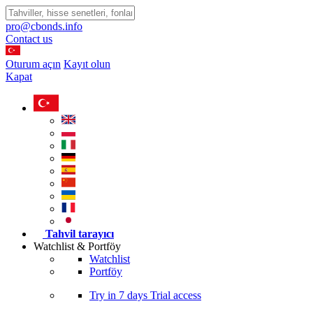
pro@cbonds.info
Contact us
Oturum açın
Kayıt olun
Kapat
Tahvil tarayıcı
Watchlist & Portföy
Watchlist
Portföy
Try in
7 days
Trial access