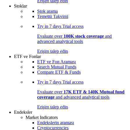
Erişim talep edin
Stoklar
Stok arama
Temettü Takvimi
Try in
7 days
Trial access
Evaluate over
100K stock coverage
and
advanced analytical tools
Erişim talep edin
ETF ve Fonlar
ETF ve Fon Araması
Search Mutual Funds
Compare ETF & Funds
Try in
7 days
Trial access
Evaluate over
17K ETF & 140K Mutual fund
coverage
and advanced analytical tools
Erişim talep edin
Endeksler
Market Indicators
Endekslerin araması
Cryptocurrencies