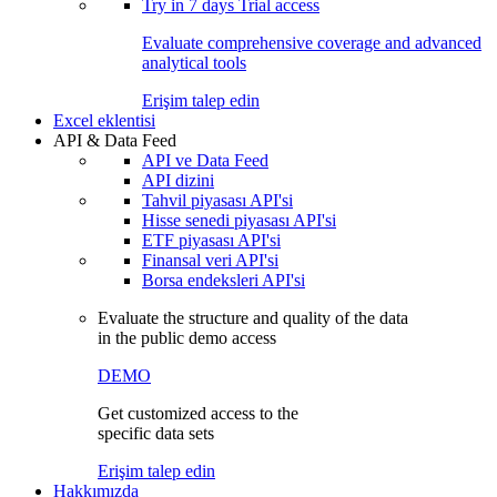
Try in
7 days
Trial access
Evaluate comprehensive coverage and advanced
analytical tools
Erişim talep edin
Excel eklentisi
API & Data Feed
API ve Data Feed
API dizini
Tahvil piyasası API'si
Hisse senedi piyasası API'si
ETF piyasası API'si
Finansal veri API'si
Borsa endeksleri API'si
Evaluate the structure and quality of the data
in the public demo access
DEMO
Get customized access to the
specific data sets
Erişim talep edin
Hakkımızda