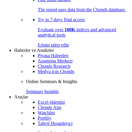
The report uses data from the Cbonds database.
Try in
7 days
Trial access
Evaluate over
100K
indices and advanced
analytical tools
Erişim talep edin
Haberler ve Analizler
Piyasa Haberleri
Araştırma Merkezi
Cbonds Research
Medya için Cbonds
Online Seminars & Insights
Seminars
Insights
Araçlar
Excel eklentisi
Cbonds App
Watchlist
Portföy
Tahvil Hesaplayıcı