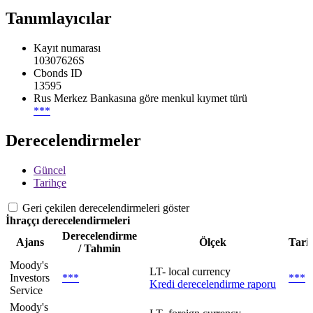
Tanımlayıcılar
Kayıt numarası
10307626S
Cbonds ID
13595
Rus Merkez Bankasına göre menkul kıymet türü
***
Derecelendirmeler
Güncel
Tarihçe
Geri çekilen derecelendirmeleri göster
İhraççı derecelendirmeleri
Derecelendirme
Ajans
Ölçek
Tari
/ Tahmin
Moody's
LT- local currency
Investors
***
***
Kredi derecelendirme raporu
Service
Moody's