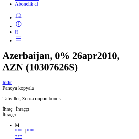
Abonelik al
R
Azerbaijan, 0% 26apr2010,
AZN (10307626S)
İndir
Panoya kopyala
Tahviller, Zero-coupon bonds
İhraç
| İhraççı
İhraççı
M
***
|
***
***