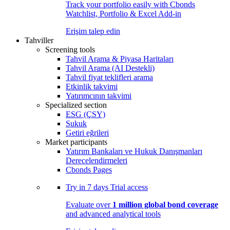
Track your portfolio easily with Cbonds
Watchlist, Portfolio & Excel Add-in
Erişim talep edin
Tahviller
Screening tools
Tahvil Arama & Piyasa Haritaları
Tahvil Arama (AI Destekli)
Tahvil fiyat teklifleri arama
Etkinlik takvimi
Yatırımcının takvimi
Specialized section
ESG (ÇSY)
Sukuk
Getiri eğrileri
Market participants
Yatırım Bankaları ve Hukuk Danışmanları
Derecelendirmeleri
Cbonds Pages
Try in
7 days
Trial access
Evaluate over
1 million global bond coverage
and advanced analytical tools