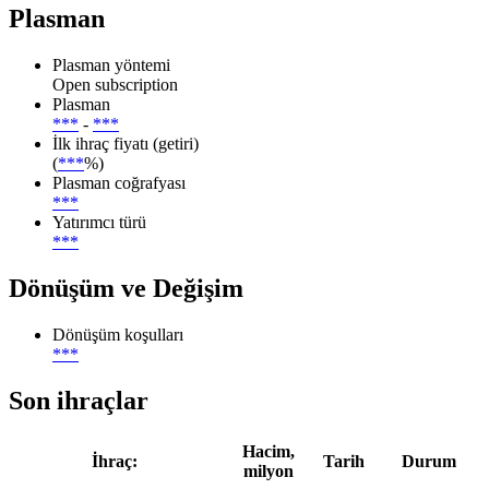
Plasman
Plasman yöntemi
Open subscription
Plasman
***
-
***
İlk ihraç fiyatı (getiri)
(
***
%)
Plasman coğrafyası
***
Yatırımcı türü
***
Dönüşüm ve Değişim
Dönüşüm koşulları
***
Son ihraçlar
Hacim,
İhraç:
Tarih
Durum
milyon