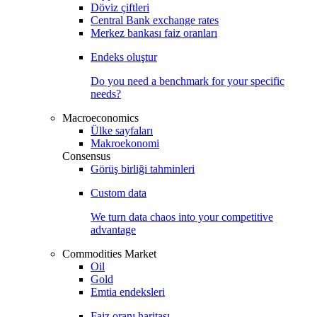
Döviz çiftleri
Central Bank exchange rates
Merkez bankası faiz oranları
Endeks oluştur
Do you need a benchmark for your specific
needs?
Macroeconomics
Ülke sayfaları
Makroekonomi
Consensus
Görüş birliği tahminleri
Custom data
We turn data chaos into your competitive
advantage
Commodities Market
Oil
Gold
Emtia endeksleri
Faiz oranı haritası