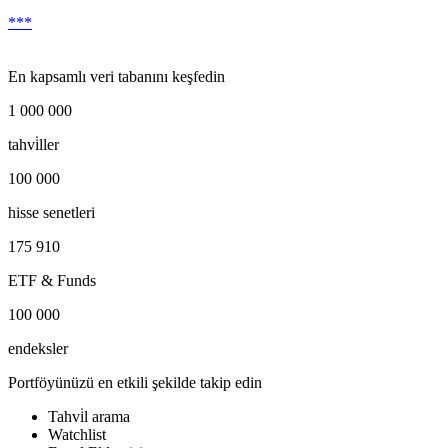
***
En kapsamlı veri tabanını keşfedin
1 000 000
tahvi̇ller
100 000
hisse senetleri
175 910
ETF & Funds
100 000
endeksler
Portföyünüzü en etkili şekilde takip edin
Tahvi̇l arama
Watchlist