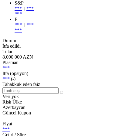
S&P
***
|
***
***
F
***
|
***
***
Durum
İtfa edildi
Tutar
8.000.000 AZN
Plasman
***
İtfa (opsiyon)
***
(-)
Tahakkuk eden faiz
Veri yok
Risk Ülke
Azerbaycan
Güncel Kupon
-
Fiyat
***
Getiri / Süre