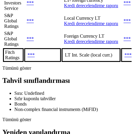
LT- foreign currency
Investors
***
***
Kredi derecelendirme raporu
Service
S&P
Local Currency LT
Global
***
***
Kredi derecelendirme raporu
Ratings
S&P
Foreign Currency LT
Global
***
***
Kredi derecelendirme raporu
Ratings
Fitch
***
LT Int. Scale (local curr.)
***
Ratings
Tümünü göster
Tahvil sınıflandırması
Sıra: Undefined
Sıfır kuponlu tahviller
Bonds
Non-complex financial instruments (MiFID)
Tümünü göster
Yeniden yapılandırma