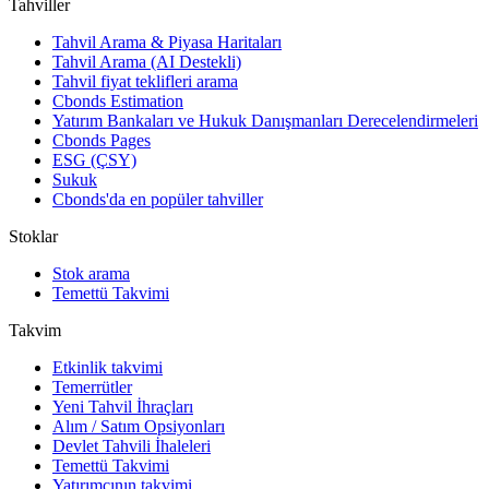
Tahviller
Tahvil Arama & Piyasa Haritaları
Tahvil Arama (AI Destekli)
Tahvil fiyat teklifleri arama
Cbonds Estimation
Yatırım Bankaları ve Hukuk Danışmanları Derecelendirmeleri
Cbonds Pages
ESG (ÇSY)
Sukuk
Cbonds'da en popüler tahviller
Stoklar
Stok arama
Temettü Takvimi
Takvim
Etkinlik takvimi
Temerrütler
Yeni Tahvil İhraçları
Alım / Satım Opsiyonları
Devlet Tahvili İhaleleri
Temettü Takvimi
Yatırımcının takvimi