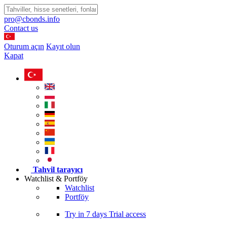
pro@cbonds.info
Contact us
Oturum açın
Kayıt olun
Kapat
Tahvil tarayıcı
Watchlist & Portföy
Watchlist
Portföy
Try in
7 days
Trial access