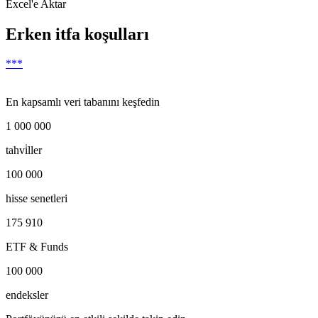
Excel'e Aktar
Erken itfa koşulları
***
En kapsamlı veri tabanını keşfedin
1 000 000
tahvi̇ller
100 000
hisse senetleri
175 910
ETF & Funds
100 000
endeksler