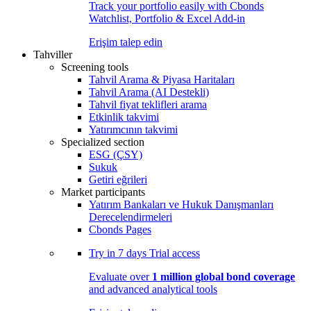
Track your portfolio easily with Cbonds
Watchlist, Portfolio & Excel Add-in
Erişim talep edin
Tahviller
Screening tools
Tahvil Arama & Piyasa Haritaları
Tahvil Arama (AI Destekli)
Tahvil fiyat teklifleri arama
Etkinlik takvimi
Yatırımcının takvimi
Specialized section
ESG (ÇSY)
Sukuk
Getiri eğrileri
Market participants
Yatırım Bankaları ve Hukuk Danışmanları
Derecelendirmeleri
Cbonds Pages
Try in
7 days
Trial access
Evaluate over
1 million global bond coverage
and advanced analytical tools