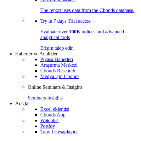
The report uses data from the Cbonds database.
Try in
7 days
Trial access
Evaluate over
100K
indices and advanced
analytical tools
Erişim talep edin
Haberler ve Analizler
Piyasa Haberleri
Araştırma Merkezi
Cbonds Research
Medya için Cbonds
Online Seminars & Insights
Seminars
Insights
Araçlar
Excel eklentisi
Cbonds App
Watchlist
Portföy
Tahvil Hesaplayıcı