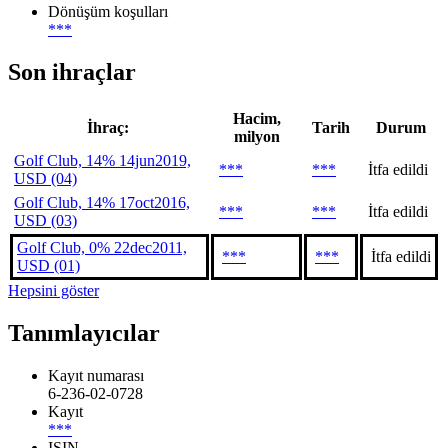
Dönüşüm koşulları
***
Son ihraçlar
Hacim,
İhraç:
Tarih
Durum
milyon
Golf Club, 14% 14jun2019,
***
***
İtfa edildi
USD (04)
Golf Club, 14% 17oct2016,
***
***
İtfa edildi
USD (03)
Golf Club, 0% 22dec2011,
***
***
İtfa edildi
USD (01)
Hepsini göster
Tanımlayıcılar
Kayıt numarası
6-236-02-0728
Kayıt
***
ISIN