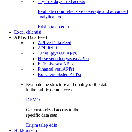
Try in
7 days
Trial access
Evaluate comprehensive coverage and advanced
analytical tools
Erişim talep edin
Excel eklentisi
API & Data Feed
API ve Data Feed
API dizini
Tahvil piyasası API'si
Hisse senedi piyasası API'si
ETF piyasası API'si
Finansal veri API'si
Borsa endeksleri API'si
Evaluate the structure and quality of the data
in the public demo access
DEMO
Get customized access to the
specific data sets
Erişim talep edin
Hakkımızda