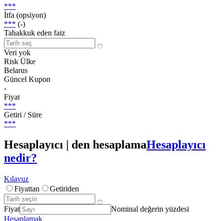
***
İtfa (opsiyon)
***
(-)
Tahakkuk eden faiz
Veri yok
Risk Ülke
Belarus
Güncel Kupon
-
Fiyat
***
Getiri / Süre
***
Hesaplayıcı | den hesaplama
Hesaplayıcı
nedir?
Kılavuz
Fiyattan
Getiriden
Fiyat
Nominal değerin yüzdesi
Hesaplamak