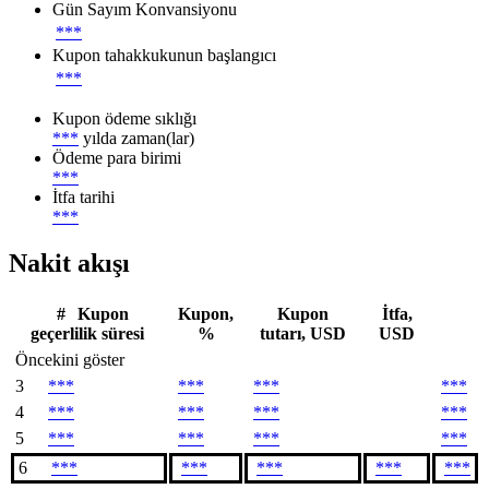
Gün Sayım Konvansiyonu
***
Kupon tahakkukunun başlangıcı
***
Kupon ödeme sıklığı
***
yılda zaman(lar)
Ödeme para birimi
***
İtfa tarihi
***
Nakit akışı
#
Kupon
Kupon,
Kupon
İtfa,
geçerlilik süresi
%
tutarı, USD
USD
Öncekini göster
3
***
***
***
***
4
***
***
***
***
5
***
***
***
***
6
***
***
***
***
***