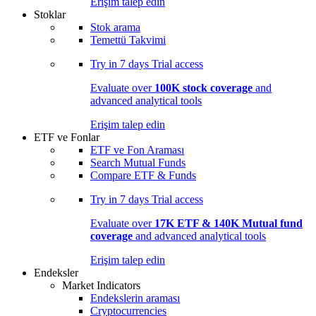
Erişim talep edin
Stoklar
Stok arama
Temettü Takvimi
Try in
7 days
Trial access
Evaluate over
100K stock coverage
and
advanced analytical tools
Erişim talep edin
ETF ve Fonlar
ETF ve Fon Araması
Search Mutual Funds
Compare ETF & Funds
Try in
7 days
Trial access
Evaluate over
17K ETF & 140K Mutual fund
coverage
and advanced analytical tools
Erişim talep edin
Endeksler
Market Indicators
Endekslerin araması
Cryptocurrencies