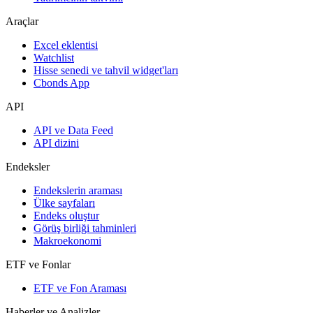
Araçlar
Excel eklentisi
Watchlist
Hisse senedi ve tahvil widget'ları
Cbonds App
API
API ve Data Feed
API dizini
Endeksler
Endekslerin araması
Ülke sayfaları
Endeks oluştur
Görüş birliği tahminleri
Makroekonomi
ETF ve Fonlar
ETF ve Fon Araması
Haberler ve Analizler