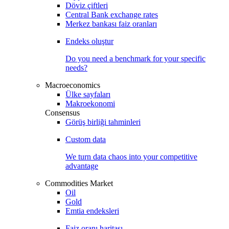
Döviz çiftleri
Central Bank exchange rates
Merkez bankası faiz oranları
Endeks oluştur
Do you need a benchmark for your specific
needs?
Macroeconomics
Ülke sayfaları
Makroekonomi
Consensus
Görüş birliği tahminleri
Custom data
We turn data chaos into your competitive
advantage
Commodities Market
Oil
Gold
Emtia endeksleri
Faiz oranı haritası