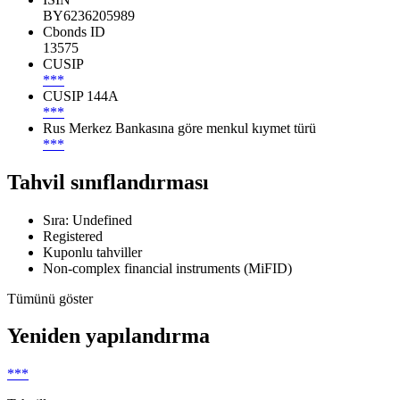
BY6236205989
Cbonds ID
13575
CUSIP
***
CUSIP 144A
***
Rus Merkez Bankasına göre menkul kıymet türü
***
Tahvil sınıflandırması
Sıra: Undefined
Registered
Kuponlu tahviller
Non-complex financial instruments (MiFID)
Tümünü göster
Yeniden yapılandırma
***