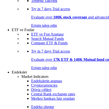
Temettü Takvimi
Try in
7 days
Trial access
Evaluate over
100K stock coverage
and advanced 
Erişim talep edin
ETF ve Fonlar
ETF ve Fon Araması
Search Mutual Funds
Compare ETF & Funds
Try in
7 days
Trial access
Evaluate over
17K ETF & 140K Mutual fund co
Erişim talep edin
Endeksler
Market Indicators
Endekslerin araması
Cryptocurrencies
Döviz çiftleri
Central Bank exchange rates
Merkez bankası faiz oranları
Endeks oluştur