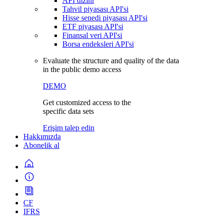
API dizini
Tahvil piyasası API'si
Hisse senedi piyasası API'si
ETF piyasası API'si
Finansal veri API'si
Borsa endeksleri API'si
Evaluate the structure and quality of the data
in the public demo access
DEMO
Get customized access to the
specific data sets
Erişim talep edin
Hakkımızda
Abonelik al
CF
IFRS