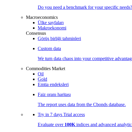
Do you need a benchmark for your specific needs
Macroeconomics
Ülke sayfaları
Makroekonomi
Consensus
Görüş birliği tahminleri
Custom data
We turn data chaos into your competitive
advantag
Commodities Market
Oil
Gold
Emtia endeksleri
Faiz oranı haritası
The report uses data from the Cbonds database.
Try in
7 days
Trial access
Evaluate over
100K
indices and advanced analytica