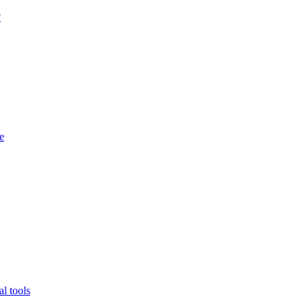
?
e
l tools