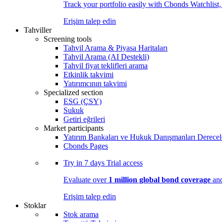
Track your portfolio easily with Cbonds Watchlist
Erişim talep edin
Tahviller
Screening tools
Tahvil Arama & Piyasa Haritaları
Tahvil Arama (AI Destekli)
Tahvil fiyat teklifleri arama
Etkinlik takvimi
Yatırımcının takvimi
Specialized section
ESG (ÇSY)
Sukuk
Getiri eğrileri
Market participants
Yatırım Bankaları ve Hukuk Danışmanları Derecel
Cbonds Pages
Try in
7 days
Trial access
Evaluate over
1 million global bond coverage
and
Erişim talep edin
Stoklar
Stok arama