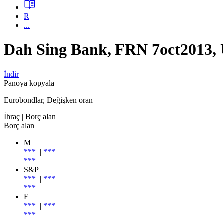
R
...
Dah Sing Bank, FRN 7oct2013
İndir
Panoya kopyala
Eurobondlar, Değişken oran
İhraç
| Borç alan
Borç alan
M
***
|
***
***
S&P
***
|
***
***
F
***
|
***
***