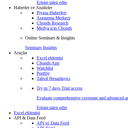
Erişim talep edin
Haberler ve Analizler
Piyasa Haberleri
Araştırma Merkezi
Cbonds Research
Medya için Cbonds
Online Seminars & Insights
Seminars
Insights
Araçlar
Excel eklentisi
Cbonds App
Watchlist
Portföy
Tahvil Hesaplayıcı
Try in
7 days
Trial access
Evaluate comprehensive coverage and advanced ana
Erişim talep edin
Excel eklentisi
API & Data Feed
API ve Data Feed