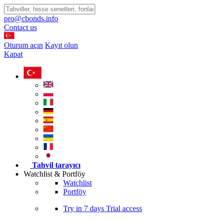
pro@cbonds.info
Contact us
Oturum açın
Kayıt olun
Kapat
Tahvil tarayıcı
Watchlist & Portföy
Watchlist
Portföy
Try in
7 days
Trial access