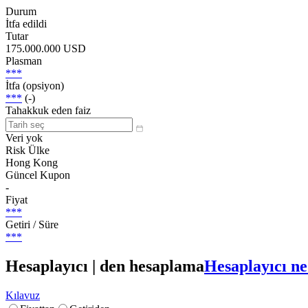
Durum
İtfa edildi
Tutar
175.000.000 USD
Plasman
***
İtfa (opsiyon)
***
(-)
Tahakkuk eden faiz
Veri yok
Risk Ülke
Hong Kong
Güncel Kupon
-
Fiyat
***
Getiri / Süre
***
Hesaplayıcı | den hesaplama
Hesaplayıcı ne
Kılavuz