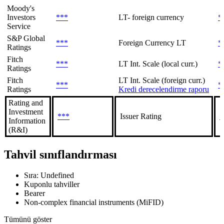
Moody's
Investors
***
LT- foreign currency
*
Service
S&P Global
***
Foreign Currency LT
*
Ratings
Fitch
***
LT Int. Scale (local curr.)
*
Ratings
Fitch
LT Int. Scale (foreign curr.)
***
*
Ratings
Kredi derecelendirme raporu
Rating and
Investment
***
Issuer Rating
*
Information
(R&I)
Tahvil sınıflandırması
Sıra: Undefined
Kuponlu tahviller
Bearer
Non-complex financial instruments (MiFID)
Tümünü göster