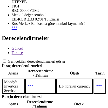
DTFXFB
FIGI
BBG00006Y5M2
Menkul değer sembolü
EIBKOR 2.33 02/01/13 EmTn
Rus Merkez Bankasına göre menkul kıymet türü
***
Derecelendirmeler
Güncel
Tarihçe
Geri çekilen derecelendirmeleri göster
İhraç derecelendirmeleri
Derecelendirme
Ajans
Ölçek
Tarih
/ Tahmin
Moody's
Investors
***
LT- foreign currency
***
Service
Borçlu derecelendirmesi
Derecelendirme
Ajans
Ölçek
T
/ Tahmin