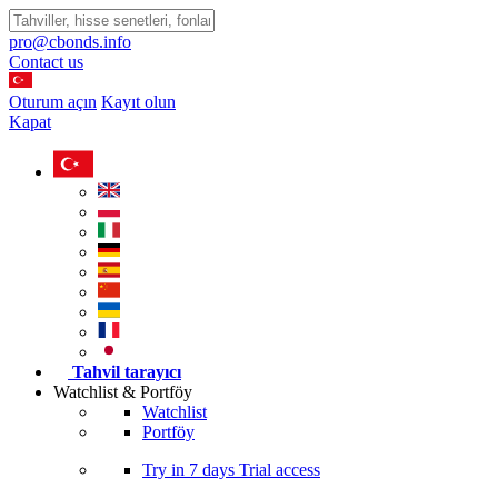
pro@cbonds.info
Contact us
Oturum açın
Kayıt olun
Kapat
Tahvil tarayıcı
Watchlist & Portföy
Watchlist
Portföy
Try in
7 days
Trial access