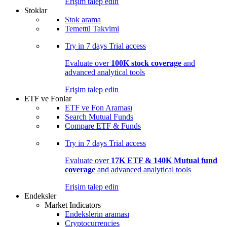
Erişim talep edin
Stoklar
Stok arama
Temettü Takvimi
Try in
7 days
Trial access
Evaluate over
100K stock coverage
and
advanced analytical tools
Erişim talep edin
ETF ve Fonlar
ETF ve Fon Araması
Search Mutual Funds
Compare ETF & Funds
Try in
7 days
Trial access
Evaluate over
17K ETF & 140K Mutual fund
coverage
and advanced analytical tools
Erişim talep edin
Endeksler
Market Indicators
Endekslerin araması
Cryptocurrencies