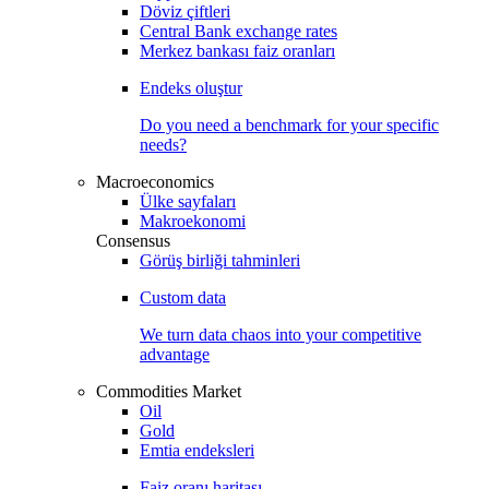
Döviz çiftleri
Central Bank exchange rates
Merkez bankası faiz oranları
Endeks oluştur
Do you need a benchmark for your specific
needs?
Macroeconomics
Ülke sayfaları
Makroekonomi
Consensus
Görüş birliği tahminleri
Custom data
We turn data chaos into your competitive
advantage
Commodities Market
Oil
Gold
Emtia endeksleri
Faiz oranı haritası