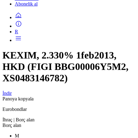
Abonelik al
R
KEXIM, 2.330% 1feb2013,
HKD (FIGI BBG00006Y5M2,
XS0483146782)
İndir
Panoya kopyala
Eurobondlar
İhraç
| Borç alan
Borç alan
M