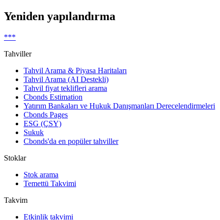
Yeniden yapılandırma
***
Tahviller
Tahvil Arama & Piyasa Haritaları
Tahvil Arama (AI Destekli)
Tahvil fiyat teklifleri arama
Cbonds Estimation
Yatırım Bankaları ve Hukuk Danışmanları Derecelendirmeleri
Cbonds Pages
ESG (ÇSY)
Sukuk
Cbonds'da en popüler tahviller
Stoklar
Stok arama
Temettü Takvimi
Takvim
Etkinlik takvimi