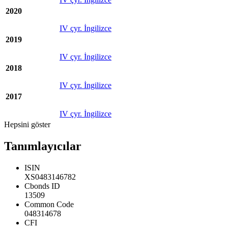
2020
IV çyr. İngilizce
2019
IV çyr. İngilizce
2018
IV çyr. İngilizce
2017
IV çyr. İngilizce
Hepsini göster
Tanımlayıcılar
ISIN
XS0483146782
Cbonds ID
13509
Common Code
048314678
CFI