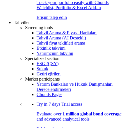
Track your portfolio easily with Cbonds
Watchlist, Portfolio & Excel Add-in
Erişim talep edin
Tahviller
Screening tools
Tahvil Arama & Piyasa Haritaları
Tahvil Arama (AI Destekli)
Tahvil fiyat teklifleri arama
Etkinlik takvimi
Yatırımcının takvimi
Specialized section
ESG (ÇSY)
Sukuk
Getiri eğrileri
Market participants
Yatırım Bankaları ve Hukuk Danışmanları
Derecelendirmeleri
Cbonds Pages
Try in
7 days
Trial access
Evaluate over
1 million global bond coverage
and advanced analytical tools