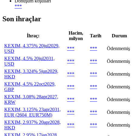
Dönüşüm koşulları
***
Son ihraçlar
Hacim,
İhraç:
Tarih
Durum
milyon
KEXIM, 4.375% 20jul2029,
***
***
Ödenmemiş
USD
KEXIM, 4.5% 20jul2031,
***
***
Ödenmemiş
USD
KEXIM, 3.324% 5jun2029,
***
***
Ödenmemiş
HKD
KEXIM, 4.5% 22oct2029,
***
***
Ödenmemiş
GBP
KEXIM, 3.08% 28apr2027,
***
***
Ödenmemiş
KRW
KEXIM, 3.125% 23apr2031,
***
***
Ödenmemiş
EUR (2604_EUR750M)
KEXIM, 2.937% 20apr2028,
***
***
Ödenmemiş
HKD
KEXIM, 2.95% 17jan2028,