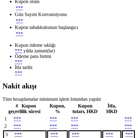
Kupon oranı
***
Gün Sayım Konvansiyonu
***
Kupon tahakkukunun başlangıcı
***
Kupon ödeme sıklığı
***
yılda zaman(lar)
Ödeme para birimi
***
İtfa tarihi
***
Nakit akışı
Tüm hesaplamalar minimum işlem lotundan yapılır
#
Kupon
Kupon,
Kupon
İtfa,
geçerlilik süresi
%
tutarı, HKD
HKD
1
***
***
***
***
2
***
***
***
***
3
***
***
***
***
***