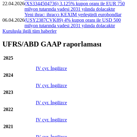
22.04.2026
(XS3344504736) 3.125% kupon oranı ile EUR 750
milyon tutarında vadesi 2031 yılında dolacaktır
Yeni ihraç: ihraççı KEXIM yerleştirdi eurobondlar
06.04.2026
(USY2387CVK89) 4% kupon oranı ile USD 500
milyon tutarında vadesi 2031 yılında dolacaktır
Kuruluşla ilgili tüm haberler
UFRS/ABD GAAP raporlaması
2025
IV çyr. İngilizce
2024
IV çyr. İngilizce
2023
IV çyr. İngilizce
2022
IV çyr. İngilizce
2021
IV çyr. İngilizce