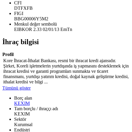
CFI
DTFXFB
FIGI
BBG00006Y5M2
Menkul değer sembolü
EIBKOR 2.33 02/01/13 EmTn
İhraç bilgisi
Profil
Kore İhracat-İthalat Bankası, resmi bir ihracat kredi ajansıdır.
Şirket, Koreli işletmelerin yurtdışında iş yapmasını desteklemek için
ihracat kredisi ve garanti programları sunmakta ve ticaret
finansmanı, yurtdışı yatırım kredisi, doğal kaynak geliştirme kredisi,
ithalat kredisi ve bilgi ...
Tümünü göster
Borç alan
KEXIM
Tam borçlu / ihraççı adı
KEXIM
Sektör
Kurumsal
Endüstri