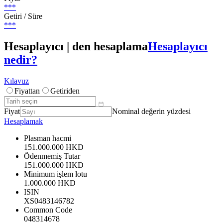
***
Getiri / Süre
***
Hesaplayıcı | den hesaplama
Hesaplayıcı
nedir?
Kılavuz
Fiyattan
Getiriden
Fiyat
Nominal değerin yüzdesi
Hesaplamak
Plasman hacmi
151.000.000 HKD
Ödenmemiş Tutar
151.000.000 HKD
Minimum işlem lotu
1.000.000 HKD
ISIN
XS0483146782
Common Code
048314678