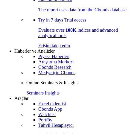
The report uses data from the Cbonds database.
Try in
7 days
Trial access
Evaluate over
100K
indices and advanced
analytical tools
Erişim talep edin
Haberler ve Analizler
Piyasa Haberleri
Araştırma Merkezi
Cbonds Research
Medya için Cbonds
Online Seminars & Insights
Seminars
Insights
Araçlar
Excel eklentisi
Cbonds App
Watchlist
Portföy
Tahvil Hesaplayıcı