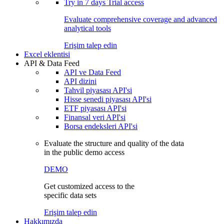
Try in
7 days
Trial access
Evaluate comprehensive coverage and advanced
analytical tools
Erişim talep edin
Excel eklentisi
API & Data Feed
API ve Data Feed
API dizini
Tahvil piyasası API'si
Hisse senedi piyasası API'si
ETF piyasası API'si
Finansal veri API'si
Borsa endeksleri API'si
Evaluate the structure and quality of the data
in the public demo access
DEMO
Get customized access to the
specific data sets
Erişim talep edin
Hakkımızda