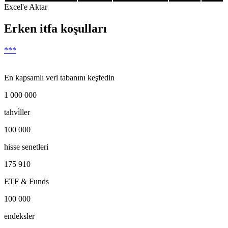
Excel'e Aktar
Erken itfa koşulları
***
En kapsamlı veri tabanını keşfedin
1 000 000
tahvi̇ller
100 000
hisse senetleri
175 910
ETF & Funds
100 000
endeksler