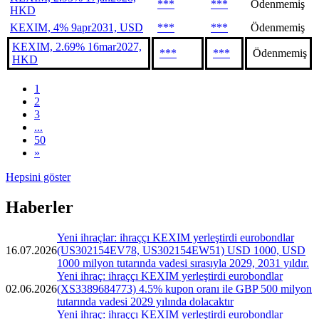
***
***
Ödenmemiş
HKD
KEXIM, 4% 9apr2031, USD
***
***
Ödenmemiş
KEXIM, 2.69% 16mar2027,
***
***
Ödenmemiş
HKD
1
2
3
...
50
»
Hepsini göster
Haberler
Yeni ihraçlar: ihraççı KEXIM yerleştirdi eurobondlar
16.07.2026
(US302154EV78, US302154EW51) USD 1000, USD
1000 milyon tutarında vadesi sırasıyla 2029, 2031 yıldır.
Yeni ihraç: ihraççı KEXIM yerleştirdi eurobondlar
02.06.2026
(XS3389684773) 4.5% kupon oranı ile GBP 500 milyon
tutarında vadesi 2029 yılında dolacaktır
Yeni ihraç: ihraççı KEXIM yerleştirdi eurobondlar