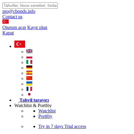
pro@cbonds.info
Contact us
Oturum açın
Kayıt olun
Kapat
Tahvil tarayıcı
Watchlist & Portföy
Watchlist
Portföy
Try in
7 days
Trial access