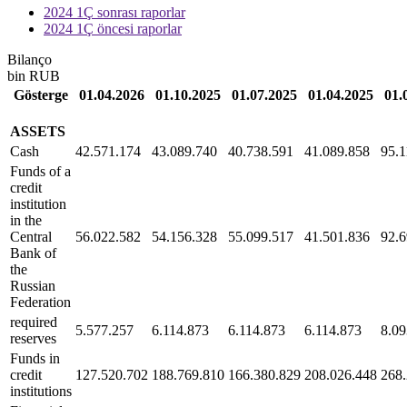
2024 1Ç sonrası raporlar
2024 1Ç öncesi raporlar
Bilanço
bin RUB
Gösterge
01.04.2026
01.10.2025
01.07.2025
01.04.2025
01.
ASSETS
Cash
42.571.174
43.089.740
40.738.591
41.089.858
95.1
Funds of a
credit
institution
in the
Central
56.022.582
54.156.328
55.099.517
41.501.836
92.6
Bank of
the
Russian
Federation
required
5.577.257
6.114.873
6.114.873
6.114.873
8.09
reserves
Funds in
credit
127.520.702
188.769.810
166.380.829
208.026.448
268.
institutions