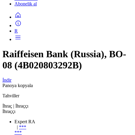
Abonelik al
R
Raiffeisen Bank (Russia), BO-
08 (4B020803292B)
İndir
Panoya kopyala
Tahviller
İhraç
| İhraççı
İhraççı
Expert RA
|
***
***