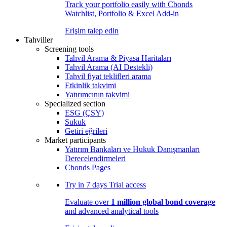
Track your portfolio easily with Cbonds
Watchlist, Portfolio & Excel Add-in
Erişim talep edin
Tahviller
Screening tools
Tahvil Arama & Piyasa Haritaları
Tahvil Arama (AI Destekli)
Tahvil fiyat teklifleri arama
Etkinlik takvimi
Yatırımcının takvimi
Specialized section
ESG (ÇSY)
Sukuk
Getiri eğrileri
Market participants
Yatırım Bankaları ve Hukuk Danışmanları
Derecelendirmeleri
Cbonds Pages
Try in
7 days
Trial access
Evaluate over
1 million global bond coverage
and advanced analytical tools