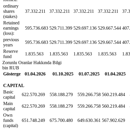
ordinary
shares
37.332.211
37.332.211
37.332.211
37.332.211
37.
(stakes)
Retained
earnings
595.736.683
529.711.399
529.697.136
529.667.544
407
(loss):
previous
595.736.683
529.711.399
529.697.136
529.667.544
407
years
Reserve
1.835.563
1.835.563
1.835.563
1.835.563
1.8
fund
Zorunlu Oranlar Hakkında Bilgi
bin RUB
Gösterge
01.04.2026
01.10.2025
01.07.2025
01.04.2025
CAPITAL
Basic
622.570.269
558.188.279
559.266.758
560.219.484
capital
Main
622.570.269
558.188.279
559.266.758
560.219.484
capital
Own
funds
651.748.249
675.700.480
649.630.361
567.902.629
(capital)