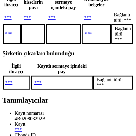
hisselerin
sermaye
ihraççı
belgeler
payı
içindeki pay
Bağlantı
***
***
***
***
türü: ***
Bağlantı
***
***
türü:
***
Şirketin çıkarları bulunduğu
İlgili
Kayıtlı sermaye içindeki
ihraççı
pay
Bağlantı türü:
***
***
***
Tanımlayıcılar
Kayıt numarası
4B020803292B
Kayıt
***
Cbonds ID