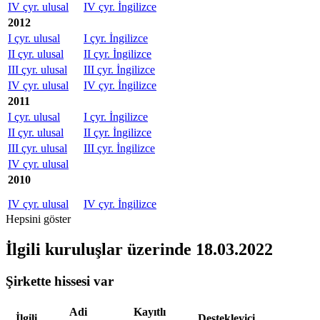
IV çyr. ulusal
IV çyr. İngilizce
2012
I çyr. ulusal
I çyr. İngilizce
II çyr. ulusal
II çyr. İngilizce
III çyr. ulusal
III çyr. İngilizce
IV çyr. ulusal
IV çyr. İngilizce
2011
I çyr. ulusal
I çyr. İngilizce
II çyr. ulusal
II çyr. İngilizce
III çyr. ulusal
III çyr. İngilizce
IV çyr. ulusal
2010
IV çyr. ulusal
IV çyr. İngilizce
Hepsini göster
İlgili kuruluşlar
üzerinde 18.03.2022
Şirkette hissesi var
Adi
Kayıtlı
İlgili
Destekleyici