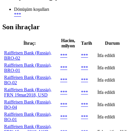
Dönüşüm koşulları
***
Son ihraçlar
Hacim,
İhraç:
Tarih
Durum
milyon
Raiffeisen Bank (Russia),
***
***
İtfa edildi
BRO-02
Raiffeisen Bank (Russia),
***
***
İtfa edildi
BRO-01
Raiffeisen Bank (Russia),
***
***
İtfa edildi
BO-02
Raiffeisen Bank (Russia),
***
***
İtfa edildi
FRN 19mar2018, USD
Raiffeisen Bank (Russia),
***
***
İtfa edildi
BO-04
Raiffeisen Bank (Russia),
***
***
İtfa edildi
BO-01
Raiffeisen Bank (Russia),