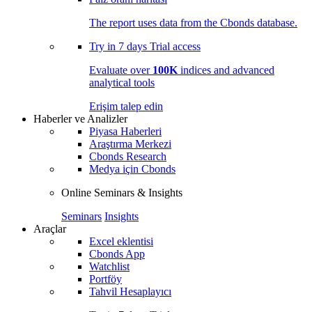
The report uses data from the Cbonds database.
Try in
7 days
Trial access
Evaluate over
100K
indices and advanced
analytical tools
Erişim talep edin
Haberler ve Analizler
Piyasa Haberleri
Araştırma Merkezi
Cbonds Research
Medya için Cbonds
Online Seminars & Insights
Seminars
Insights
Araçlar
Excel eklentisi
Cbonds App
Watchlist
Portföy
Tahvil Hesaplayıcı