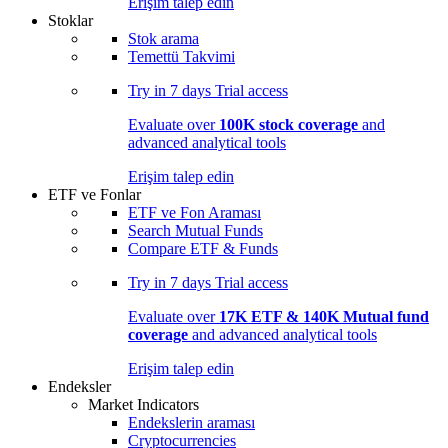
Erişim talep edin
Stoklar
Stok arama
Temettü Takvimi
Try in
7 days
Trial access
Evaluate over
100K stock coverage
and
advanced analytical tools
Erişim talep edin
ETF ve Fonlar
ETF ve Fon Araması
Search Mutual Funds
Compare ETF & Funds
Try in
7 days
Trial access
Evaluate over
17K ETF & 140K Mutual fund
coverage
and advanced analytical tools
Erişim talep edin
Endeksler
Market Indicators
Endekslerin araması
Cryptocurrencies