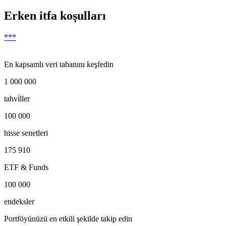
Erken itfa koşulları
***
En kapsamlı veri tabanını keşfedin
1 000 000
tahvi̇ller
100 000
hisse senetleri
175 910
ETF & Funds
100 000
endeksler
Portföyünüzü en etkili şekilde takip edin