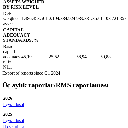
ASSETS WEIGHED
BY RISK LEVEL
Risk-
weighted
1.386.358.501
2.194.884.924
989.831.867
1.108.721.357
assets
CAPITAL
ADEQUACY
STANDARDS, %
Basic
capital
adequacy
45,19
25,52
56,94
50,88
ratio
N1.1
Export of reports since Q1 2024
Üç aylık raporlar/RMS raporlaması
2026
I çyr. ulusal
2025
I çyr. ulusal
II çyr. ulusal