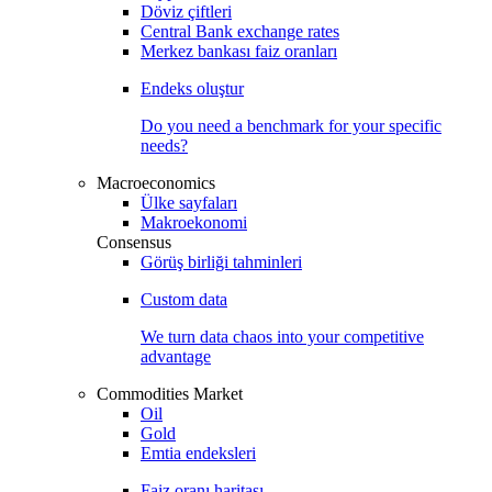
Döviz çiftleri
Central Bank exchange rates
Merkez bankası faiz oranları
Endeks oluştur
Do you need a benchmark for your specific
needs?
Macroeconomics
Ülke sayfaları
Makroekonomi
Consensus
Görüş birliği tahminleri
Custom data
We turn data chaos into your competitive
advantage
Commodities Market
Oil
Gold
Emtia endeksleri
Faiz oranı haritası