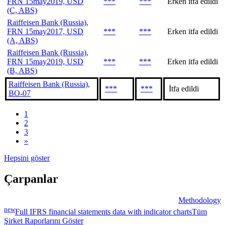
FRN 15may2019, USD
***
***
Erken itfa edildi
(C, ABS)
Raiffeisen Bank (Russia),
FRN 15may2017, USD
***
***
Erken itfa edildi
(A, ABS)
Raiffeisen Bank (Russia),
FRN 15may2019, USD
***
***
Erken itfa edildi
(B, ABS)
Raiffeisen Bank (Russia),
***
***
İtfa edildi
BO-07
1
2
3
»
Hepsini göster
Çarpanlar
Methodology
new
Full IFRS financial statements data with indicator charts
Tüm
Şirket Raporlarını Göster