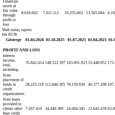
Financial
assets at
fair value
8.618.602
7.011.112
10.255.663
13.565.084
6.18
through
profit or
loss
Mali sonuç raporu
bin RUB
Gösterge
01.04.2026
01.10.2025
01.07.2025
01.04.2025
01.
PROFIT AND LOSS
Interest
income,
35.842.414
148.522.397
103.601.923
53.448.052
173
total,
including:
from
placement of
funds in
28.225.118
112.846.305
78.159.830
40.377.208
107
credit
organizations
from loans
provided to
clients other
7.267.410
34.440.389
24.604.345
12.643.478
63.8
than credit