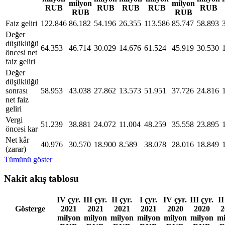
milyon
milyon
RUB
RUB
RUB
RUB
RUB
RUB
RUB
Faiz geliri
122.846
86.182
54.196
26.355
113.586
85.747
58.893
Değer
düşüklüğü
64.353
46.714
30.029
14.676
61.524
45.919
30.530
öncesi net
faiz geliri
Değer
düşüklüğü
sonrası
58.953
43.038
27.862
13.573
51.951
37.726
24.816
net faiz
geliri
Vergi
51.239
38.881
24.072
11.004
48.259
35.558
23.895
öncesi kar
Net kâr
40.976
30.570
18.900
8.589
38.078
28.016
18.849
(zarar)
Tümünü göster
Nakit akış tablosu
IV çyr.
III çyr.
II çyr.
I çyr.
IV çyr.
III çyr.
II
Gösterge
2021
2021
2021
2021
2020
2020
2
milyon
milyon
milyon
milyon
milyon
milyon
mi