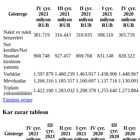
IV çyr.
III çyr.
II çyr.
I çyr.
IV çyr.
Gösterge
2021
2021
2021
2021
2020
milyon
milyon
milyon
milyon
milyon
RUB
RUB
RUB
RUB
RUB
Nakit ve nakit
381.719
316.443
310.935
308.110
365.719
benzerleri
Net
krediler/Net
finansal
968.748
927.457
869.768
831.148
828.322
kiralama
yatırımı
Varlıklar
1.597.879
1.460.239
1.463.917
1.438.906
1.448.967
Mevduatlar
1.266.316
1.185.557
1.160.697
1.137.716
1.130.091
Toplam
1.422.100
1.283.032
1.298.378
1.255.640
1.273.884
yükümlülükler
Tümünü göster
Kar zarar tablosu
III
III
IV çyr.
II çyr.
I çyr.
IV çyr.
II çyr.
çyr.
çyr.
Gösterge
2021
2021
2021
2020
2020
2021
2020
milyon
milyon
milyon
milyon
milyon