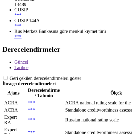
13489
CUSIP
***
CUSIP 144A
***
Rus Merkez Bankasına göre menkul kıymet türü
***
Derecelendirmeler
Güncel
Tarihçe
Geri çekilen derecelendirmeleri göster
İhraççı derecelendirmeleri
Derecelendirme
Ajans
Ölçek
/ Tahmin
ACRA
***
ACRA national rating scale for the R
ACRA
***
Standalone creditworthiness assessme
Expert
***
Russian national rating scale
RA
Expert
***
Standalone creditworthiness assessm