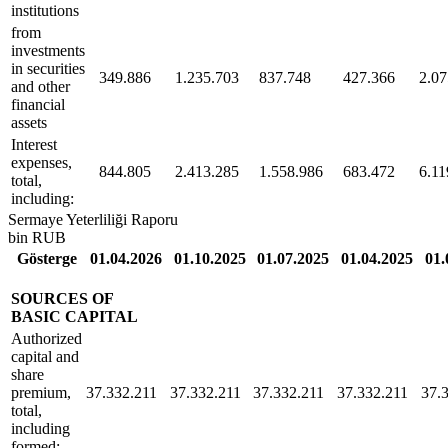
institutions
from
investments
in securities
349.886
1.235.703
837.748
427.366
2.07
and other
financial
assets
Interest
expenses,
844.805
2.413.285
1.558.986
683.472
6.11
total,
including:
Sermaye Yeterliliği Raporu
bin RUB
Gösterge
01.04.2026
01.10.2025
01.07.2025
01.04.2025
01.
SOURCES OF
BASIC CAPITAL
Authorized
capital and
share
premium,
37.332.211
37.332.211
37.332.211
37.332.211
37.
total,
including
formed: