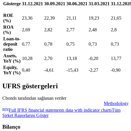
Gösterge
31.12.2021
30.09.2021
30.06.2021
31.03.2021
31.12.202
ROE
23,36
22,39
21,11
19,23
21,65
(%)
ROA
2,69
2,82
2,77
2,48
2,8
(%)
Loan-to-
deposit
0,77
0,78
0,75
0,73
0,73
ratio
Assets,
10,28
2,70
13,18
-0,20
13,77
YoY (%)
Equity,
0,40
-4,61
-15,43
-2,27
-0,90
YoY (%)
UFRS göstergeleri
Cbonds tarafından sağlanan veriler
Methodology
new
Full IFRS financial statements data with indicator charts
Tüm
Şirket Raporlarını Göster
Bilanço