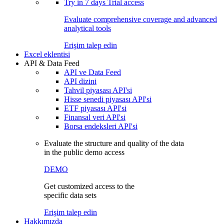
Try in
7 days
Trial access
Evaluate comprehensive coverage and advanced
analytical tools
Erişim talep edin
Excel eklentisi
API & Data Feed
API ve Data Feed
API dizini
Tahvil piyasası API'si
Hisse senedi piyasası API'si
ETF piyasası API'si
Finansal veri API'si
Borsa endeksleri API'si
Evaluate the structure and quality of the data
in the public demo access
DEMO
Get customized access to the
specific data sets
Erişim talep edin
Hakkımızda