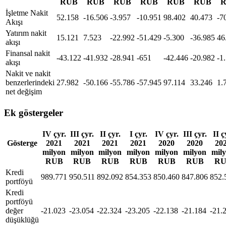
RUB
RUB
RUB
RUB
RUB
RUB
İşletme Nakit
52.158
-16.506
-3.957
-10.951
98.402
40.473
-7
Akışı
Yatırım nakit
15.121
7.523
-22.992
-51.429
-5.300
-36.985
46
akışı
Finansal nakit
-43.122
-41.932
-28.941
-651
-42.446
-20.982
-1
akışı
Nakit ve nakit
benzerlerindeki
27.982
-50.166
-55.786
-57.945
97.114
33.246
1.
net değişim
Ek göstergeler
IV çyr.
III çyr.
II çyr.
I çyr.
IV çyr.
III çyr.
II ç
Gösterge
2021
2021
2021
2021
2020
2020
20
milyon
milyon
milyon
milyon
milyon
milyon
mil
RUB
RUB
RUB
RUB
RUB
RUB
RU
Kredi
989.771
950.511
892.092
854.353
850.460
847.806
852.
portföyü
Kredi
portföyü
değer
-21.023
-23.054
-22.324
-23.205
-22.138
-21.184
-21.
düşüklüğü