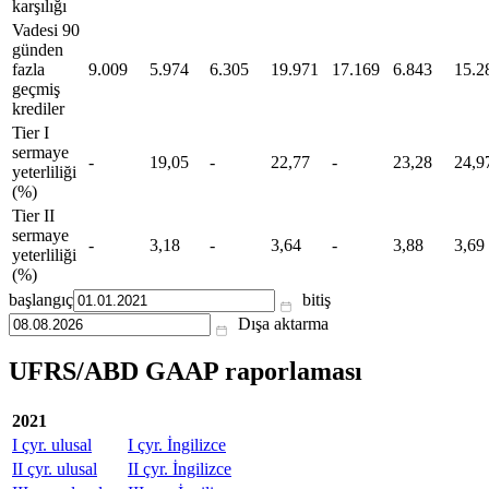
karşılığı
Vadesi 90
günden
fazla
9.009
5.974
6.305
19.971
17.169
6.843
15.2
geçmiş
krediler
Tier I
sermaye
-
19,05
-
22,77
-
23,28
24,9
yeterliliği
(%)
Tier II
sermaye
-
3,18
-
3,64
-
3,88
3,69
yeterliliği
(%)
başlangıç
bitiş
Dışa aktarma
UFRS/ABD GAAP raporlaması
2021
I çyr. ulusal
I çyr. İngilizce
II çyr. ulusal
II çyr. İngilizce