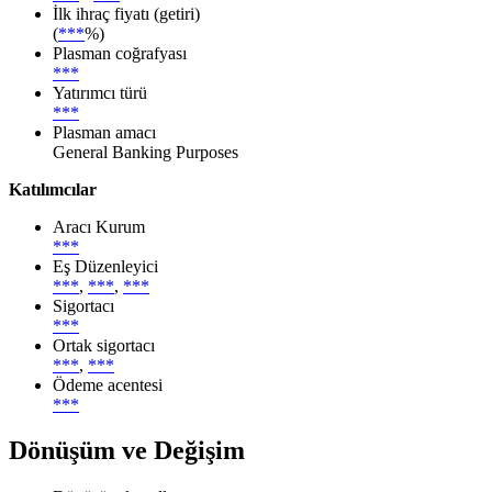
İlk ihraç fiyatı (getiri)
(
***
%)
Plasman coğrafyası
***
Yatırımcı türü
***
Plasman amacı
General Banking Purposes
Katılımcılar
Aracı Kurum
***
Eş Düzenleyici
***
,
***
,
***
Sigortacı
***
Ortak sigortacı
***
,
***
Ödeme acentesi
***
Dönüşüm ve Değişim