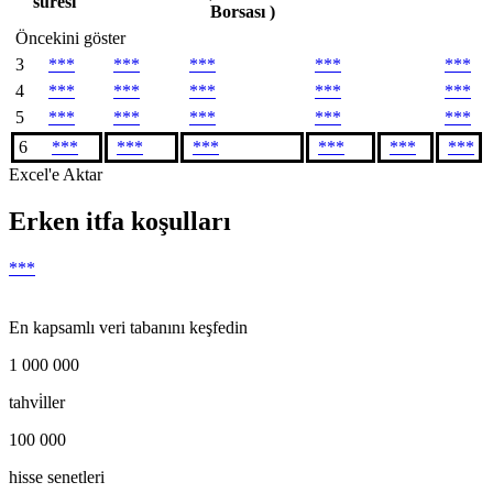
süresi
Borsası )
Öncekini göster
3
***
***
***
***
***
4
***
***
***
***
***
5
***
***
***
***
***
6
***
***
***
***
***
***
Excel'e Aktar
Erken itfa koşulları
***
En kapsamlı veri tabanını keşfedin
1 000 000
tahvi̇ller
100 000
hisse senetleri