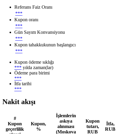
Referans Faiz Oranı
***
Kupon oranı
***
Gün Sayım Konvansiyonu
***
Kupon tahakkukunun başlangıcı
***
Kupon ödeme sıklığı
***
yılda zaman(lar)
Ödeme para birimi
***
İtfa tarihi
***
Nakit akışı
İşlemlerin
#
askıya
Kupon
Kupon
Kupon,
İtfa,
alınması
tutarı,
geçerlilik
%
RUB
(Moskova
RUB