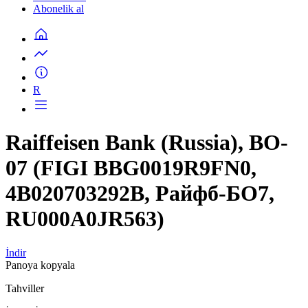
Abonelik al
R
Raiffeisen Bank (Russia), BO-
07 (FIGI BBG0019R9FN0,
4B020703292B, Райфб-БО7,
RU000A0JR563)
İndir
Panoya kopyala
Tahviller