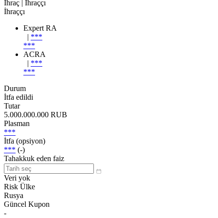
İhraç
| İhraççı
İhraççı
Expert RA
|
***
***
ACRA
|
***
***
Durum
İtfa edildi
Tutar
5.000.000.000 RUB
Plasman
***
İtfa (opsiyon)
***
(-)
Tahakkuk eden faiz
Veri yok
Risk Ülke
Rusya
Güncel Kupon
-