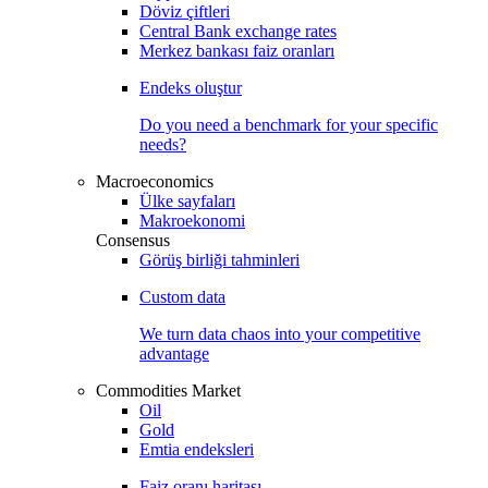
Döviz çiftleri
Central Bank exchange rates
Merkez bankası faiz oranları
Endeks oluştur
Do you need a benchmark for your specific
needs?
Macroeconomics
Ülke sayfaları
Makroekonomi
Consensus
Görüş birliği tahminleri
Custom data
We turn data chaos into your competitive
advantage
Commodities Market
Oil
Gold
Emtia endeksleri
Faiz oranı haritası