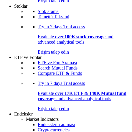
Erişim talep edin
Stoklar
Stok arama
Temettü Takvimi
Try in
7 days
Trial access
Evaluate over
100K stock coverage
and
advanced analytical tools
Erişim talep edin
ETF ve Fonlar
ETF ve Fon Araması
Search Mutual Funds
Compare ETF & Funds
Try in
7 days
Trial access
Evaluate over
17K ETF & 140K Mutual fund
coverage
and advanced analytical tools
Erişim talep edin
Endeksler
Market Indicators
Endekslerin araması
Cryptocurrencies