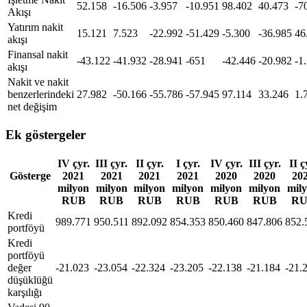
52.158
-16.506
-3.957
-10.951
98.402
40.473
-7
Akışı
Yatırım nakit
15.121
7.523
-22.992
-51.429
-5.300
-36.985
46
akışı
Finansal nakit
-43.122
-41.932
-28.941
-651
-42.446
-20.982
-1
akışı
Nakit ve nakit
benzerlerindeki
27.982
-50.166
-55.786
-57.945
97.114
33.246
1.
net değişim
Ek göstergeler
IV çyr.
III çyr.
II çyr.
I çyr.
IV çyr.
III çyr.
II ç
Gösterge
2021
2021
2021
2021
2020
2020
20
milyon
milyon
milyon
milyon
milyon
milyon
mil
RUB
RUB
RUB
RUB
RUB
RUB
RU
Kredi
989.771
950.511
892.092
854.353
850.460
847.806
852.
portföyü
Kredi
portföyü
değer
-21.023
-23.054
-22.324
-23.205
-22.138
-21.184
-21.
düşüklüğü
karşılığı