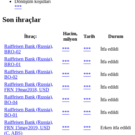
Dönüşüm koşulları
***
Son ihraçlar
Hacim,
İhraç:
Tarih
Durum
milyon
Raiffeisen Bank (Russia),
***
***
İtfa edildi
BRO-02
Raiffeisen Bank (Russia),
***
***
İtfa edildi
BRO-01
Raiffeisen Bank (Russia),
***
***
İtfa edildi
BO-02
Raiffeisen Bank (Russia),
***
***
İtfa edildi
FRN 19mar2018, USD
Raiffeisen Bank (Russia),
***
***
İtfa edildi
BO-04
Raiffeisen Bank (Russia),
***
***
İtfa edildi
BO-01
Raiffeisen Bank (Russia),
FRN 15may2019, USD
***
***
Erken itfa edildi
(C, ABS)