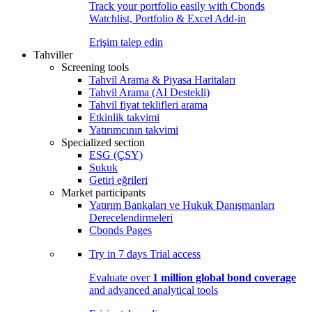
Track your portfolio easily with Cbonds
Watchlist, Portfolio & Excel Add-in
Erişim talep edin
Tahviller
Screening tools
Tahvil Arama & Piyasa Haritaları
Tahvil Arama (AI Destekli)
Tahvil fiyat teklifleri arama
Etkinlik takvimi
Yatırımcının takvimi
Specialized section
ESG (ÇSY)
Sukuk
Getiri eğrileri
Market participants
Yatırım Bankaları ve Hukuk Danışmanları
Derecelendirmeleri
Cbonds Pages
Try in
7 days
Trial access
Evaluate over
1 million global bond coverage
and advanced analytical tools