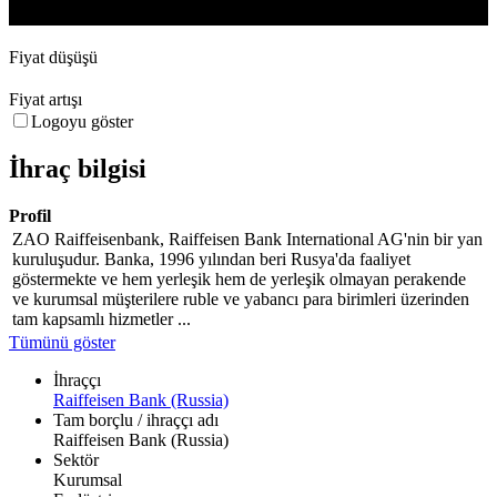
23. Sep
28. Oct
4. Nov
11. Nov
Fiyat düşüşü
Fiyat artışı
Logoyu göster
İhraç bilgisi
Profil
ZAO Raiffeisenbank, Raiffeisen Bank International AG'nin bir yan
kuruluşudur. Banka, 1996 yılından beri Rusya'da faaliyet
göstermekte ve hem yerleşik hem de yerleşik olmayan perakende
ve kurumsal müşterilere ruble ve yabancı para birimleri üzerinden
tam kapsamlı hizmetler ...
Tümünü göster
İhraççı
Raiffeisen Bank (Russia)
Tam borçlu / ihraççı adı
Raiffeisen Bank (Russia)
Sektör
Kurumsal