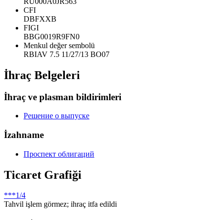
RU000A0JR563
CFI
DBFXXB
FIGI
BBG0019R9FN0
Menkul değer sembolü
RBIAV 7.5 11/27/13 BO07
İhraç Belgeleri
İhraç ve plasman bildirimleri
Решение о выпуске
İzahname
Проспект облигаций
Ticaret Grafiği
***
1/4
Tahvil işlem görmez; ihraç itfa edildi