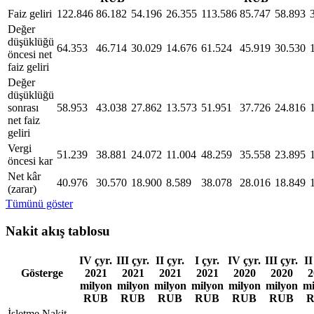
Faiz geliri
122.846
86.182
54.196
26.355
113.586
85.747
58.893
Değer
düşüklüğü
64.353
46.714
30.029
14.676
61.524
45.919
30.530
öncesi net
faiz geliri
Değer
düşüklüğü
sonrası
58.953
43.038
27.862
13.573
51.951
37.726
24.816
net faiz
geliri
Vergi
51.239
38.881
24.072
11.004
48.259
35.558
23.895
öncesi kar
Net kâr
40.976
30.570
18.900
8.589
38.078
28.016
18.849
(zarar)
Tümünü göster
Nakit akış tablosu
IV çyr.
III çyr.
II çyr.
I çyr.
IV çyr.
III çyr.
II
Gösterge
2021
2021
2021
2021
2020
2020
2
milyon
milyon
milyon
milyon
milyon
milyon
mi
RUB
RUB
RUB
RUB
RUB
RUB
İşletme Nakit