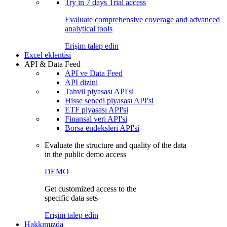
Try in
7 days
Trial access
Evaluate comprehensive coverage and advanced
analytical tools
Erişim talep edin
Excel eklentisi
API & Data Feed
API ve Data Feed
API dizini
Tahvil piyasası API'si
Hisse senedi piyasası API'si
ETF piyasası API'si
Finansal veri API'si
Borsa endeksleri API'si
Evaluate the structure and quality of the data
in the public demo access
DEMO
Get customized access to the
specific data sets
Erişim talep edin
Hakkımızda