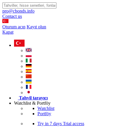
pro@cbonds.info
Contact us
Oturum açın
Kayıt olun
Kapat
Tahvil tarayıcı
Watchlist & Portföy
Watchlist
Portföy
Try in
7 days
Trial access