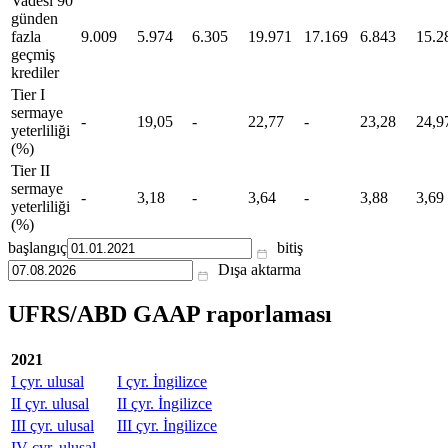
Vadesi 90
günden
fazla
9.009
5.974
6.305
19.971
17.169
6.843
15.2
geçmiş
krediler
Tier I
sermaye
-
19,05
-
22,77
-
23,28
24,9
yeterliliği
(%)
Tier II
sermaye
-
3,18
-
3,64
-
3,88
3,69
yeterliliği
(%)
başlangıç
bitiş
Dışa aktarma
UFRS/ABD GAAP raporlaması
2021
I çyr. ulusal
I çyr. İngilizce
II çyr. ulusal
II çyr. İngilizce
III çyr. ulusal
III çyr. İngilizce
IV çyr. ulusal