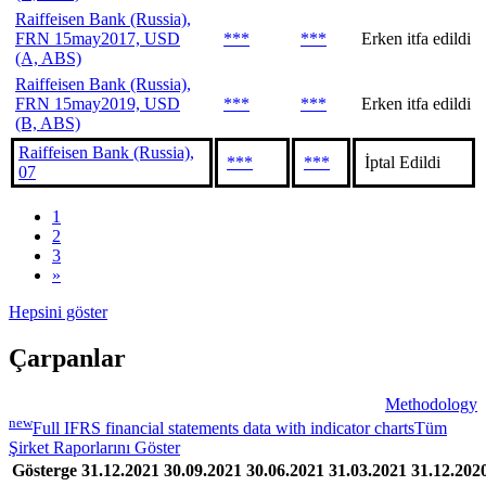
Raiffeisen Bank (Russia),
FRN 15may2017, USD
***
***
Erken itfa edildi
(A, ABS)
Raiffeisen Bank (Russia),
FRN 15may2019, USD
***
***
Erken itfa edildi
(B, ABS)
Raiffeisen Bank (Russia),
***
***
İptal Edildi
07
1
2
3
»
Hepsini göster
Çarpanlar
Methodology
new
Full IFRS financial statements data with indicator charts
Tüm
Şirket Raporlarını Göster
Gösterge
31.12.2021
30.09.2021
30.06.2021
31.03.2021
31.12.202