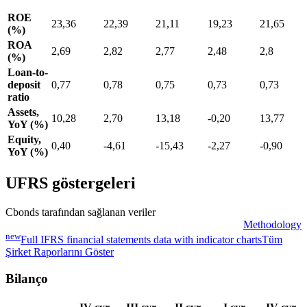
ROE
23,36
22,39
21,11
19,23
21,65
(%)
ROA
2,69
2,82
2,77
2,48
2,8
(%)
Loan-to-
deposit
0,77
0,78
0,75
0,73
0,73
ratio
Assets,
10,28
2,70
13,18
-0,20
13,77
YoY (%)
Equity,
0,40
-4,61
-15,43
-2,27
-0,90
YoY (%)
UFRS göstergeleri
Cbonds tarafından sağlanan veriler
Methodology
new
Full IFRS financial statements data with indicator charts
Tüm
Şirket Raporlarını Göster
Bilanço