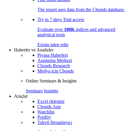
The report uses data from the Cbonds database.
Try in
7 days
Trial access
Evaluate over
100K
indices and advanced
analytical tools
Erişim talep edin
Haberler ve Analizler
Piyasa Haberleri
Araştırma Merkezi
Cbonds Research
Medya için Cbonds
Online Seminars & Insights
Seminars
Insights
Araçlar
Excel eklentisi
Cbonds App
Watchlist
Portföy
Tahvil Hesaplayıcı