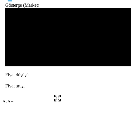
A-
A+