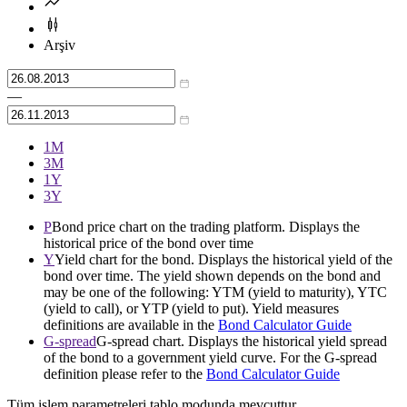
Arşiv
—
1М
3М
1Y
3Y
P
Bond price chart on the trading platform. Displays the
historical price of the bond over time
Y
Yield chart for the bond. Displays the historical yield of the
bond over time. The yield shown depends on the bond and
may be one of the following: YTM (yield to maturity), YTC
(yield to call), or YTP (yield to put). Yield measures
definitions are available in the
Bond Calculator Guide
G-spread
G-spread chart. Displays the historical yield spread
of the bond to a government yield curve. For the G-spread
definition please refer to the
Bond Calculator Guide
Tüm işlem parametreleri tablo modunda mevcuttur