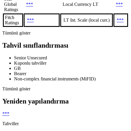
Global
***
Local Currency LT
***
Ratings
Fitch
***
LT Int. Scale (local curr.)
***
Ratings
Tümünü göster
Tahvil sınıflandırması
Senior Unsecured
Kuponlu tahviller
GB
Bearer
Non-complex financial instruments (MiFID)
Tümünü göster
Yeniden yapılandırma
***
Tahviller