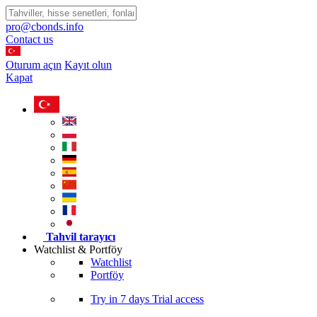
pro@cbonds.info
Contact us
Oturum açın
Kayıt olun
Kapat
Tahvil tarayıcı
Watchlist & Portföy
Watchlist
Portföy
Try in
7 days
Trial access