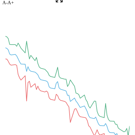
A-
A+