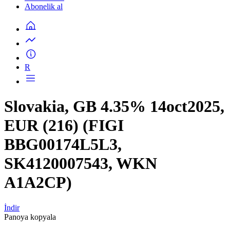
Abonelik al
R
Slovakia, GB 4.35% 14oct2025,
EUR (216) (FIGI
BBG00174L5L3,
SK4120007543, WKN
A1A2CP)
İndir
Panoya kopyala