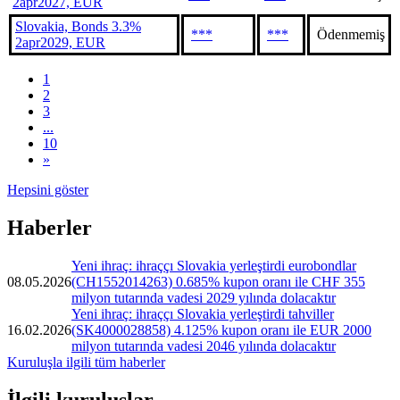
2apr2027, EUR
Slovakia, Bonds 3.3%
***
***
Ödenmemiş
2apr2029, EUR
1
2
3
...
10
»
Hepsini göster
Haberler
Yeni ihraç: ihraççı Slovakia yerleştirdi eurobondlar
08.05.2026
(CH1552014263) 0.685% kupon oranı ile CHF 355
milyon tutarında vadesi 2029 yılında dolacaktır
Yeni ihraç: ihraççı Slovakia yerleştirdi tahviller
16.02.2026
(SK4000028858) 4.125% kupon oranı ile EUR 2000
milyon tutarında vadesi 2046 yılında dolacaktır
Kuruluşla ilgili tüm haberler