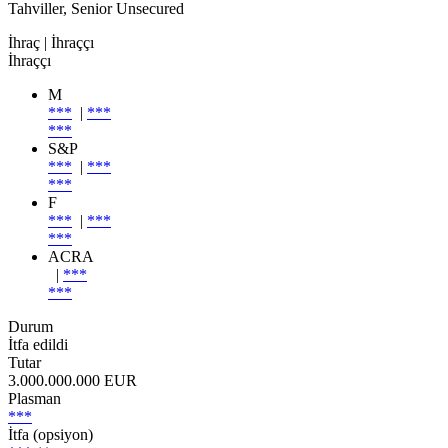
Tahviller, Senior Unsecured
İhraç
| İhraççı
İhraççı
M
***
|
***
***
S&P
***
|
***
***
F
***
|
***
***
ACRA
|
***
***
Durum
İtfa edildi
Tutar
3.000.000.000 EUR
Plasman
***
İtfa (opsiyon)