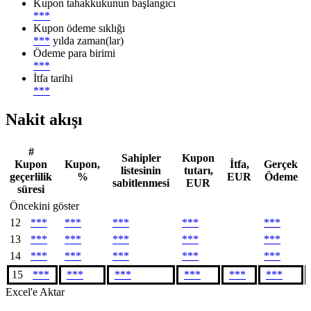
Kupon tahakkukunun başlangıcı
***
Kupon ödeme sıklığı
***
yılda zaman(lar)
Ödeme para birimi
***
İtfa tarihi
***
Nakit akışı
#
Sahipler
Kupon
Kupon
Kupon,
İtfa,
Gerçek
listesinin
tutarı,
geçerlilik
%
EUR
Ödeme
sabitlenmesi
EUR
süresi
Öncekini göster
12
***
***
***
***
***
13
***
***
***
***
***
14
***
***
***
***
***
15
***
***
***
***
***
***
Excel'e Aktar