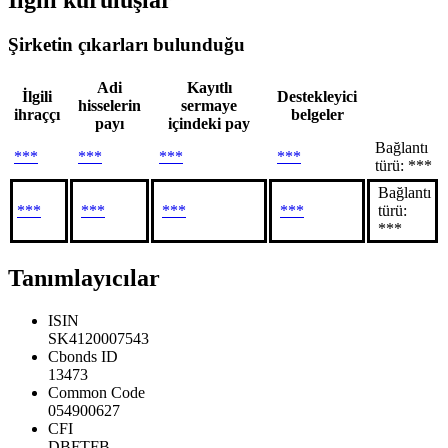
İlgili kuruluşlar
Şirketin çıkarları bulunduğu
Adi
Kayıtlı
İlgili
Destekleyici
hisselerin
sermaye
ihraççı
belgeler
payı
içindeki pay
Bağlantı
***
***
***
***
türü: ***
Bağlantı
***
***
***
***
türü:
***
Tanımlayıcılar
ISIN
SK4120007543
Cbonds ID
13473
Common Code
054900627
CFI
DBFTFB