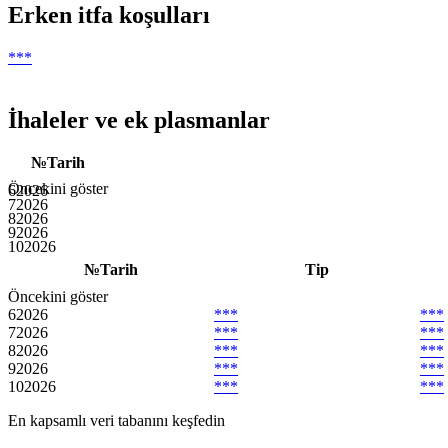
Erken itfa koşulları
***
İhaleler ve ek plasmanlar
№
Tarih
Öncekini göster
6
2026
7
2026
8
2026
9
2026
10
2026
№
Tarih
Tip
Öncekini göster
6
2026
***
***
7
2026
***
***
8
2026
***
***
9
2026
***
***
10
2026
***
***
En kapsamlı veri tabanını keşfedin