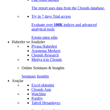
The report uses data from the Cbonds database.
Try in
7 days
Trial access
Evaluate over
100K
indices and advanced
analytical tools
Erişim talep edin
Haberler ve Analizler
Piyasa Haberleri
Araştırma Merkezi
Cbonds Research
Medya için Cbonds
Online Seminars & Insights
Seminars
Insights
Araçlar
Excel eklentisi
Cbonds App
Watchlist
Portföy
Tahvil Hesaplayıcı