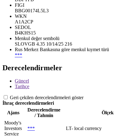
FIGI
BBG00174L5L3
WKN
A1A2CP
SEDOL
B4KHS15
Menkul değer sembolü
SLOVGB 4.35 10/14/25 216
Rus Merkez Bankasına göre menkul kıymet türü
***
Derecelendirmeler
Güncel
Tarihçe
Geri çekilen derecelendirmeleri göster
İhraç derecelendirmeleri
Derecelendirme
Ajans
Ölçek
/ Tahmin
Moody's
Investors
***
LT- local currency
Service