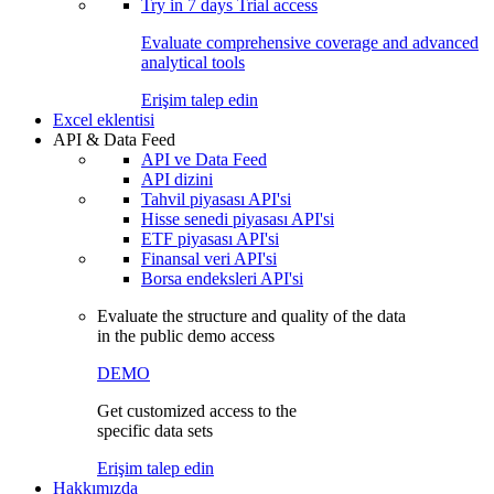
Try in
7 days
Trial access
Evaluate comprehensive coverage and advanced
analytical tools
Erişim talep edin
Excel eklentisi
API & Data Feed
API ve Data Feed
API dizini
Tahvil piyasası API'si
Hisse senedi piyasası API'si
ETF piyasası API'si
Finansal veri API'si
Borsa endeksleri API'si
Evaluate the structure and quality of the data
in the public demo access
DEMO
Get customized access to the
specific data sets
Erişim talep edin
Hakkımızda