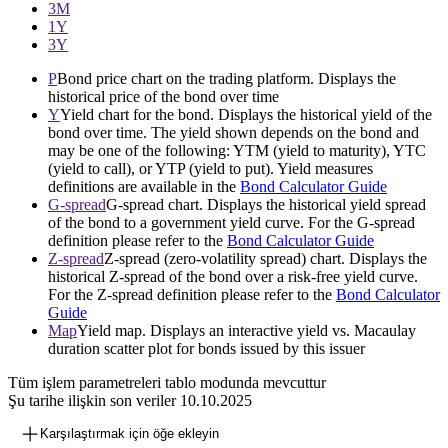
3М
1Y
3Y
P
Bond price chart on the trading platform. Displays the
historical price of the bond over time
Y
Yield chart for the bond. Displays the historical yield of the
bond over time. The yield shown depends on the bond and
may be one of the following: YTM (yield to maturity), YTC
(yield to call), or YTP (yield to put). Yield measures
definitions are available in the
Bond Calculator Guide
G-spread
G-spread chart. Displays the historical yield spread
of the bond to a government yield curve. For the G-spread
definition please refer to the
Bond Calculator Guide
Z-spread
Z-spread (zero-volatility spread) chart. Displays the
historical Z-spread of the bond over a risk-free yield curve.
For the Z-spread definition please refer to the
Bond Calculator
Guide
Map
Yield map. Displays an interactive yield vs. Macaulay
duration scatter plot for bonds issued by this issuer
Tüm işlem parametreleri tablo modunda mevcuttur
Şu tarihe ilişkin son veriler
10.10.2025
Karşılaştırmak için öğe ekleyin