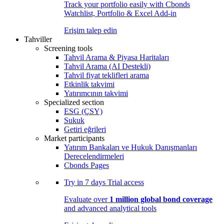
Track your portfolio easily with Cbonds
Watchlist, Portfolio & Excel Add-in
Erişim talep edin
Tahviller
Screening tools
Tahvil Arama & Piyasa Haritaları
Tahvil Arama (AI Destekli)
Tahvil fiyat teklifleri arama
Etkinlik takvimi
Yatırımcının takvimi
Specialized section
ESG (ÇSY)
Sukuk
Getiri eğrileri
Market participants
Yatırım Bankaları ve Hukuk Danışmanları
Derecelendirmeleri
Cbonds Pages
Try in
7 days
Trial access
Evaluate over
1 million global bond coverage
and advanced analytical tools