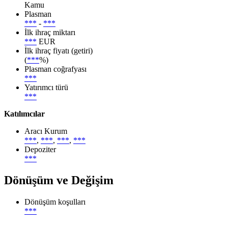
Kamu
Plasman
***
-
***
İlk ihraç miktarı
***
EUR
İlk ihraç fiyatı (getiri)
(
***
%)
Plasman coğrafyası
***
Yatırımcı türü
***
Katılımcılar
Aracı Kurum
***
,
***
,
***
,
***
Depoziter
***
Dönüşüm ve Değişim
Dönüşüm koşulları
***