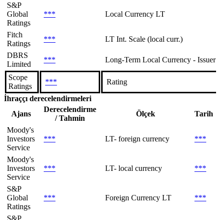
S&P
Global
***
Local Currency LT
Ratings
Fitch
***
LT Int. Scale (local curr.)
Ratings
DBRS
***
Long-Term Local Currency - Issuer 
Limited
Scope
***
Rating
Ratings
İhraççı derecelendirmeleri
Derecelendirme
Ajans
Ölçek
Tarih
/ Tahmin
Moody's
Investors
***
LT- foreign currency
***
Service
Moody's
Investors
***
LT- local currency
***
Service
S&P
Global
***
Foreign Currency LT
***
Ratings
S&P