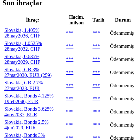
Son ihraçlar
Hacim,
İhraç:
Tarih
Durum
milyon
Slovakia, 1.405%
***
***
Ödenmemiş
28may2036, CHF
Slovakia, 1.0525%
***
***
Ödenmemiş
28may2032, CHF
Slovakia, 0.685%
***
***
Ödenmemiş
28may2029, CHF
Slovakia, GB 3%
***
***
Ödenmemiş
27mar2030, EUR (259)
Slovakia, GB 2.7%
***
***
Ödenmemiş
27mar2028, EUR
Slovakia, Bonds 4.125%
***
***
Ödenmemiş
19feb2046, EUR
Slovakia, Bonds 3.625%
***
***
Ödenmemiş
4nov2037, EUR
Slovakia, Bonds 2.5%
***
***
Ödenmemiş
4jun2029, EUR
Slovakia, Bonds 3%
***
***
Ödenmemiş