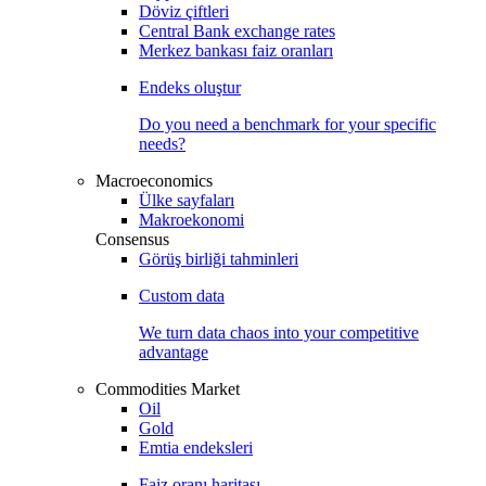
Döviz çiftleri
Central Bank exchange rates
Merkez bankası faiz oranları
Endeks oluştur
Do you need a benchmark for your specific
needs?
Macroeconomics
Ülke sayfaları
Makroekonomi
Consensus
Görüş birliği tahminleri
Custom data
We turn data chaos into your competitive
advantage
Commodities Market
Oil
Gold
Emtia endeksleri
Faiz oranı haritası