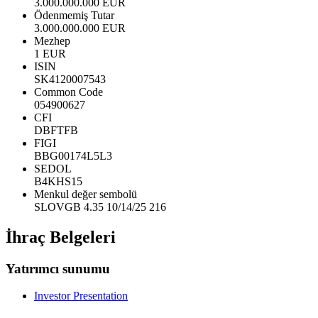
3.000.000.000 EUR
Ödenmemiş Tutar
3.000.000.000 EUR
Mezhep
1 EUR
ISIN
SK4120007543
Common Code
054900627
CFI
DBFTFB
FIGI
BBG00174L5L3
SEDOL
B4KHS15
Menkul değer sembolü
SLOVGB 4.35 10/14/25 216
İhraç Belgeleri
Yatırımcı sunumu
Investor Presentation