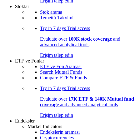
Erişim talep edin
Stoklar
Stok arama
Temettü Takvimi
Try in
7 days
Trial access
Evaluate over
100K stock coverage
and
advanced analytical tools
Erişim talep edin
ETF ve Fonlar
ETF ve Fon Araması
Search Mutual Funds
Compare ETF & Funds
Try in
7 days
Trial access
Evaluate over
17K ETF & 140K Mutual fund
coverage
and advanced analytical tools
Erişim talep edin
Endeksler
Market Indicators
Endekslerin araması
Cryptocurrencies