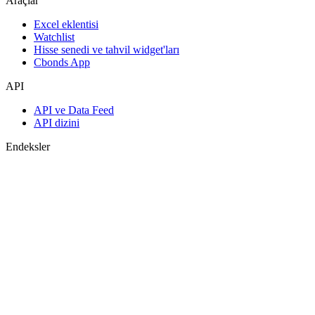
Araçlar
Excel eklentisi
Watchlist
Hisse senedi ve tahvil widget'ları
Cbonds App
API
API ve Data Feed
API dizini
Endeksler
Endekslerin araması
Ülke sayfaları
Endeks oluştur
Görüş birliği tahminleri
Makroekonomi
ETF ve Fonlar
ETF ve Fon Araması
Haberler ve Analizler