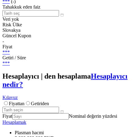
***
(-)
Tahakkuk eden faiz
Veri yok
Risk Ülke
Slovakya
Güncel Kupon
-
Fiyat
***
Getiri / Süre
***
Hesaplayıcı | den hesaplama
Hesaplayıcı
nedir?
Kılavuz
Fiyattan
Getiriden
Fiyat
Nominal değerin yüzdesi
Hesaplamak
Plasman hacmi