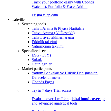
Track your portfolio easily with Cbonds
Watchlist, Portfolio & Excel Add-in
Erişim talep edin
Tahviller
Screening tools
Tahvil Arama & Piyasa Haritaları
Tahvil Arama (AI Destekli)
Tahvil fiyat teklifleri arama
Etkinlik takvimi
Yatırımcının takvimi
Specialized section
ESG (ÇSY)
Sukuk
Getiri eğrileri
Market participants
Yatırım Bankaları ve Hukuk Danışmanları
Derecelendirmeleri
Cbonds Pages
Try in
7 days
Trial access
Evaluate over
1 million global bond coverage
and advanced analytical tools