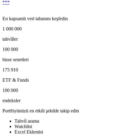
***
En kapsamlı veri tabanını keşfedin
1 000 000
tahvi̇ller
100 000
hisse senetleri
175 910
ETF & Funds
100 000
endeksler
Portföyünüzü en etkili şekilde takip edin
Tahvi̇l arama
Watchlist
Excel Eklentisi