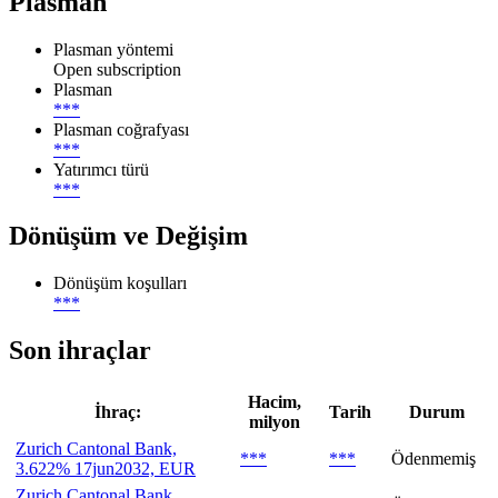
Plasman
Plasman yöntemi
Open subscription
Plasman
***
Plasman coğrafyası
***
Yatırımcı türü
***
Dönüşüm ve Değişim
Dönüşüm koşulları
***
Son ihraçlar
Hacim,
İhraç:
Tarih
Durum
milyon
Zurich Cantonal Bank,
***
***
Ödenmemiş
3.622% 17jun2032, EUR
Zurich Cantonal Bank,