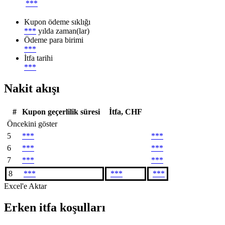
***
Kupon ödeme sıklığı
***
yılda zaman(lar)
Ödeme para birimi
***
İtfa tarihi
***
Nakit akışı
#
Kupon geçerlilik süresi
İtfa, CHF
Öncekini göster
5
***
***
6
***
***
7
***
***
8
***
***
***
Excel'e Aktar
Erken itfa koşulları