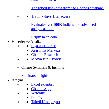
The report uses data from the Cbonds database.
Try in
7 days
Trial access
Evaluate over
100K
indices and advanced
analytical tools
Erişim talep edin
Haberler ve Analizler
Piyasa Haberleri
Araştırma Merkezi
Cbonds Research
Medya için Cbonds
Online Seminars & Insights
Seminars
Insights
Araçlar
Excel eklentisi
Cbonds App
Watchlist
Portföy
Tahvil Hesaplayıcı