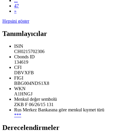
...
47
»
Hepsini göster
Tanımlayıcılar
ISIN
CH0215702306
Cbonds ID
134619
CFI
DBVXFB
FIGI
BBG004NDS1X8
WKN
A1HNGJ
Menkul değer sembolü
ZKB F 06/26/15 131
Rus Merkez Bankasına göre menkul kıymet türü
***
Derecelendirmeler