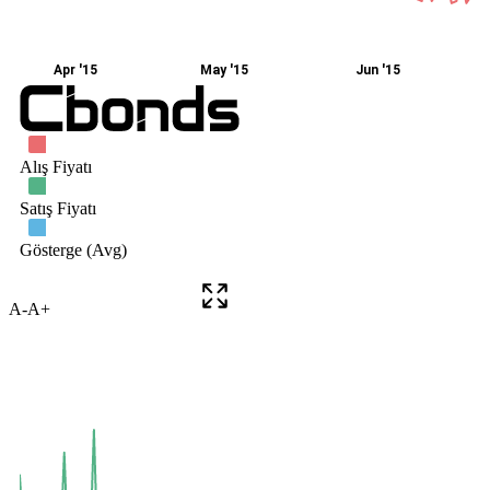
A-
A+