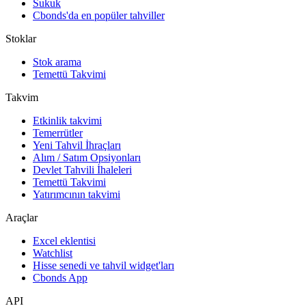
Sukuk
Cbonds'da en popüler tahviller
Stoklar
Stok arama
Temettü Takvimi
Takvim
Etkinlik takvimi
Temerrütler
Yeni Tahvil İhraçları
Alım / Satım Opsiyonları
Devlet Tahvili İhaleleri
Temettü Takvimi
Yatırımcının takvimi
Araçlar
Excel eklentisi
Watchlist
Hisse senedi ve tahvil widget'ları
Cbonds App
API