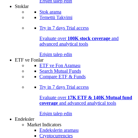
Erişim talep edin
Stoklar
Stok arama
Temettü Takvimi
Try in
7 days
Trial access
Evaluate over
100K stock coverage
and
advanced analytical tools
Erişim talep edin
ETF ve Fonlar
ETF ve Fon Araması
Search Mutual Funds
Compare ETF & Funds
Try in
7 days
Trial access
Evaluate over
17K ETF & 140K Mutual fund
coverage
and advanced analytical tools
Erişim talep edin
Endeksler
Market Indicators
Endekslerin araması
Cryptocurrencies