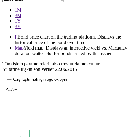
1М
3М
1Y
3Y
P
Bond price chart on the trading platform. Displays the
historical price of the bond over time
Map
Yield map. Displays an interactive yield vs. Macaulay
duration scatter plot for bonds issued by this issuer
Tüm işlem parametreleri tablo modunda mevcuttur
Şu tarihe ilişkin son veriler
22.06.2015
Karşılaştırmak için öğe ekleyin