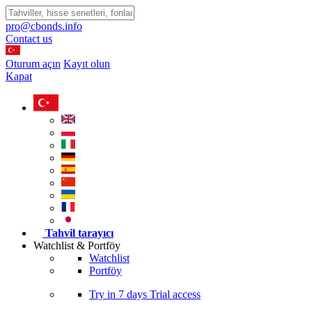
pro@cbonds.info
Contact us
Oturum açın
Kayıt olun
Kapat
Tahvil tarayıcı
Watchlist & Portföy
Watchlist
Portföy
Try in
7 days
Trial access