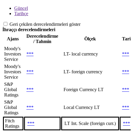
Güncel
Tarihçe
Geri çekilen derecelendirmeleri göster
İhraççı derecelendirmeleri
Derecelendirme
Ajans
Ölçek
Tari
/ Tahmin
Moody's
Investors
***
LT- local currency
***
Service
Moody's
Investors
***
LT- foreign currency
***
Service
S&P
Global
***
Foreign Currency LT
***
Ratings
S&P
Global
***
Local Currency LT
***
Ratings
Fitch
***
LT Int. Scale (foreign curr.)
***
Ratings