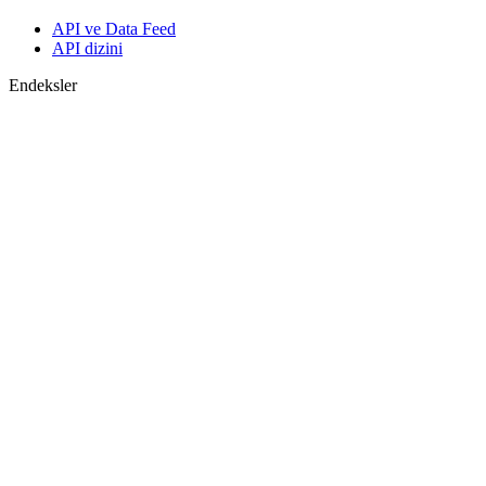
API ve Data Feed
API dizini
Endeksler
Endekslerin araması
Ülke sayfaları
Endeks oluştur
Görüş birliği tahminleri
Makroekonomi
ETF ve Fonlar
ETF ve Fon Araması
Haberler ve Analizler
Piyasa Haberleri
Araştırma Merkezi
Cbonds Research
Medya için Cbonds
Destek
Hakkımızda