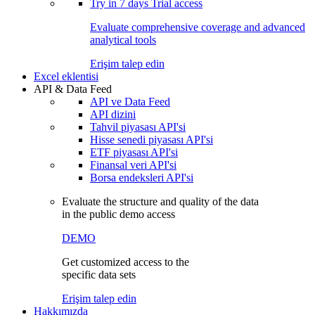
Try in
7 days
Trial access
Evaluate comprehensive coverage and advanced
analytical tools
Erişim talep edin
Excel eklentisi
API & Data Feed
API ve Data Feed
API dizini
Tahvil piyasası API'si
Hisse senedi piyasası API'si
ETF piyasası API'si
Finansal veri API'si
Borsa endeksleri API'si
Evaluate the structure and quality of the data
in the public demo access
DEMO
Get customized access to the
specific data sets
Erişim talep edin
Hakkımızda