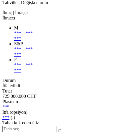
Tahviller, Değişken oran
İhraç
| İhraççı
İhraççı
M
***
|
***
***
S&P
***
|
***
***
F
***
|
***
***
Durum
İtfa edildi
Tutar
725.000.000 CHF
Plasman
***
İtfa (opsiyon)
***
(-)
Tahakkuk eden faiz