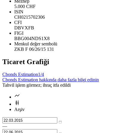
Mezhep
5.000 CHF
ISIN
CH0215702306
CFI
DBVXFB
FIGI
BBG004NDS1X8
Menkul değer sembolü
ZKB F 06/26/15 131
Ticaret Grafiği
Cbonds Estimation
1/4
Cbonds Estimation hakkında daha fazla bilgi edinin
Tahvil işlem görmez; ihraç itfa edildi
Arşiv
—