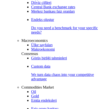
Döviz çiftleri
Central Bank exchange rates
Merkez bankası faiz oranları
Endeks oluştur
Do you need a benchmark for your specific
needs?
Macroeconomics
Ülke sayfaları
Makroekonomi
Consensus
Görüş birliği tahminleri
Custom data
We turn data chaos into your competitive
advantage
Commodities Market
Oil
Gold
Emtia endeksleri
Faiz oranı haritası