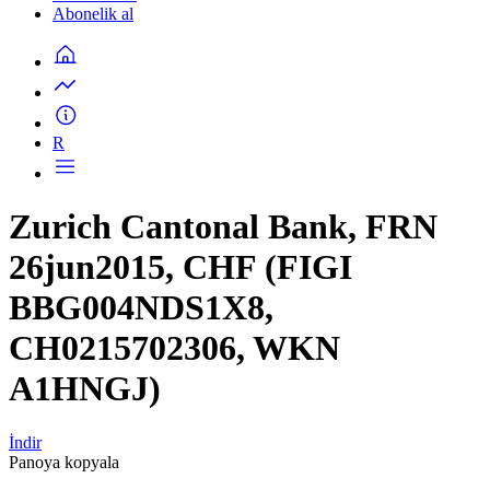
Abonelik al
R
Zurich Cantonal Bank, FRN
26jun2015, CHF (FIGI
BBG004NDS1X8,
CH0215702306, WKN
A1HNGJ)
İndir
Panoya kopyala