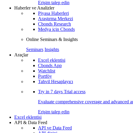
Erişim talep edin
Haberler ve Analizler
Piyasa Haberleri
Araştırma Merkezi
Cbonds Research
Medya için Cbonds
Online Seminars & Insights
Seminars
Insights
Araçlar
Excel eklentisi
Cbonds App
Watchlist
Portföy
Tahvil Hesaplayıcı
Try in
7 days
Trial access
Evaluate comprehensive coverage and advanced ana
Erişim talep edin
Excel eklentisi
API & Data Feed
API ve Data Feed