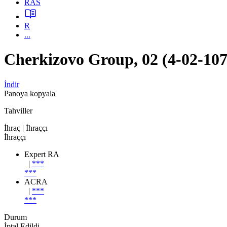
RAS
R
...
Cherkizovo Group, 02 (4-02-10
İndir
Panoya kopyala
Tahviller
İhraç
| İhraççı
İhraççı
Expert RA
|
***
***
ACRA
|
***
***
Durum
İptal Edildi