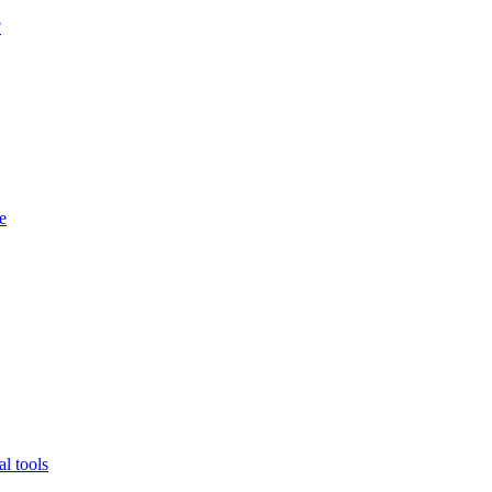
?
e
l tools