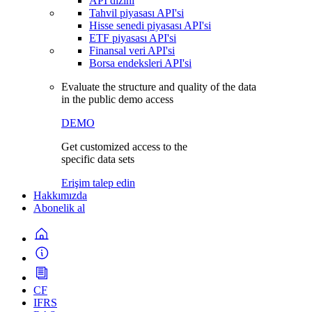
API dizini
Tahvil piyasası API'si
Hisse senedi piyasası API'si
ETF piyasası API'si
Finansal veri API'si
Borsa endeksleri API'si
Evaluate the structure and quality of the data
in the public demo access
DEMO
Get customized access to the
specific data sets
Erişim talep edin
Hakkımızda
Abonelik al
CF
IFRS