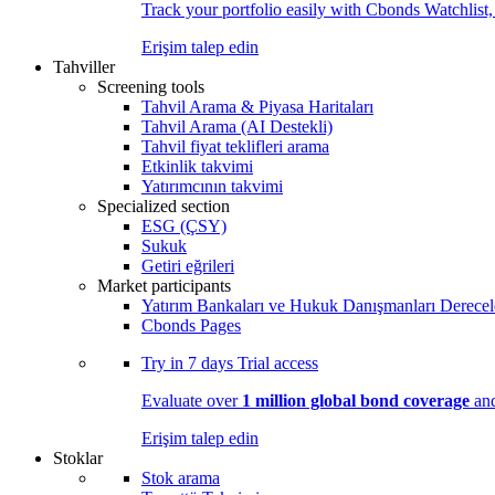
Track your portfolio easily with Cbonds Watchlist
Erişim talep edin
Tahviller
Screening tools
Tahvil Arama & Piyasa Haritaları
Tahvil Arama (AI Destekli)
Tahvil fiyat teklifleri arama
Etkinlik takvimi
Yatırımcının takvimi
Specialized section
ESG (ÇSY)
Sukuk
Getiri eğrileri
Market participants
Yatırım Bankaları ve Hukuk Danışmanları Derecel
Cbonds Pages
Try in
7 days
Trial access
Evaluate over
1 million global bond coverage
and
Erişim talep edin
Stoklar
Stok arama