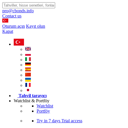
pro@cbonds.info
Contact us
Oturum açın
Kayıt olun
Kapat
Tahvil tarayıcı
Watchlist & Portföy
Watchlist
Portföy
Try in
7 days
Trial access