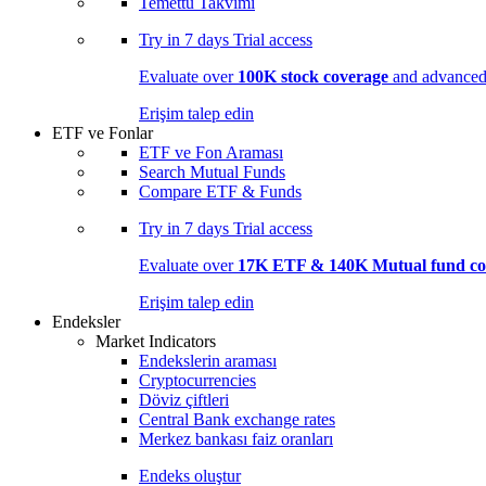
Temettü Takvimi
Try in
7 days
Trial access
Evaluate over
100K stock coverage
and advanced 
Erişim talep edin
ETF ve Fonlar
ETF ve Fon Araması
Search Mutual Funds
Compare ETF & Funds
Try in
7 days
Trial access
Evaluate over
17K ETF & 140K Mutual fund co
Erişim talep edin
Endeksler
Market Indicators
Endekslerin araması
Cryptocurrencies
Döviz çiftleri
Central Bank exchange rates
Merkez bankası faiz oranları
Endeks oluştur