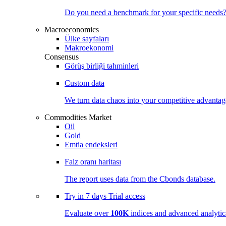
Do you need a benchmark for your specific needs
Macroeconomics
Ülke sayfaları
Makroekonomi
Consensus
Görüş birliği tahminleri
Custom data
We turn data chaos into your competitive
advantag
Commodities Market
Oil
Gold
Emtia endeksleri
Faiz oranı haritası
The report uses data from the Cbonds database.
Try in
7 days
Trial access
Evaluate over
100K
indices and advanced analytica