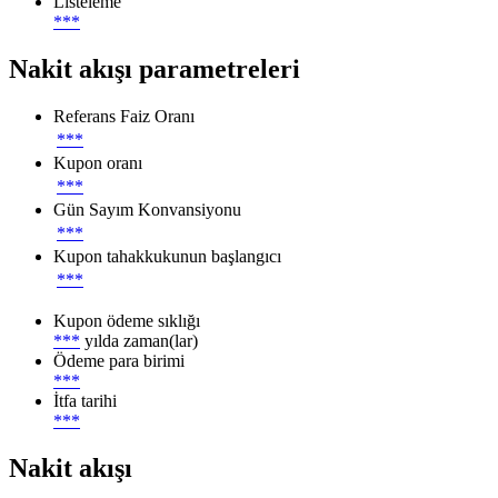
Listeleme
***
Nakit akışı parametreleri
Referans Faiz Oranı
***
Kupon oranı
***
Gün Sayım Konvansiyonu
***
Kupon tahakkukunun başlangıcı
***
Kupon ödeme sıklığı
***
yılda zaman(lar)
Ödeme para birimi
***
İtfa tarihi
***
Nakit akışı