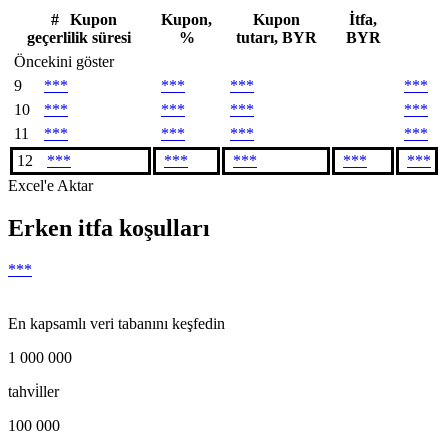
#
Kupon
Kupon,
Kupon
İtfa,
geçerlilik süresi
%
tutarı, BYR
BYR
Öncekini göster
9
***
***
***
***
10
***
***
***
***
11
***
***
***
***
12
***
***
***
***
***
Excel'e Aktar
Erken itfa koşulları
***
En kapsamlı veri tabanını keşfedin
1 000 000
tahvi̇ller
100 000