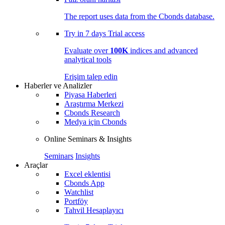
The report uses data from the Cbonds database.
Try in
7 days
Trial access
Evaluate over
100K
indices and advanced
analytical tools
Erişim talep edin
Haberler ve Analizler
Piyasa Haberleri
Araştırma Merkezi
Cbonds Research
Medya için Cbonds
Online Seminars & Insights
Seminars
Insights
Araçlar
Excel eklentisi
Cbonds App
Watchlist
Portföy
Tahvil Hesaplayıcı