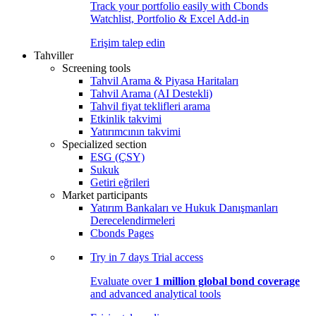
Track your portfolio easily with Cbonds
Watchlist, Portfolio & Excel Add-in
Erişim talep edin
Tahviller
Screening tools
Tahvil Arama & Piyasa Haritaları
Tahvil Arama (AI Destekli)
Tahvil fiyat teklifleri arama
Etkinlik takvimi
Yatırımcının takvimi
Specialized section
ESG (ÇSY)
Sukuk
Getiri eğrileri
Market participants
Yatırım Bankaları ve Hukuk Danışmanları
Derecelendirmeleri
Cbonds Pages
Try in
7 days
Trial access
Evaluate over
1 million global bond coverage
and advanced analytical tools