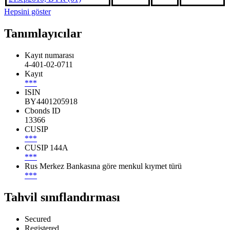
Hepsini göster
Tanımlayıcılar
Kayıt numarası
4-401-02-0711
Kayıt
***
ISIN
BY4401205918
Cbonds ID
13366
CUSIP
***
CUSIP 144A
***
Rus Merkez Bankasına göre menkul kıymet türü
***
Tahvil sınıflandırması
Secured
Registered