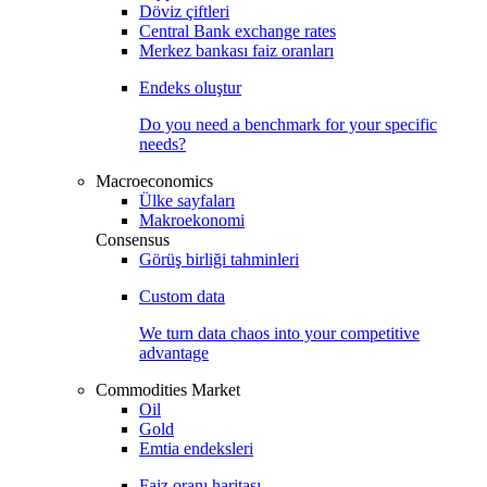
Döviz çiftleri
Central Bank exchange rates
Merkez bankası faiz oranları
Endeks oluştur
Do you need a benchmark for your specific
needs?
Macroeconomics
Ülke sayfaları
Makroekonomi
Consensus
Görüş birliği tahminleri
Custom data
We turn data chaos into your competitive
advantage
Commodities Market
Oil
Gold
Emtia endeksleri
Faiz oranı haritası