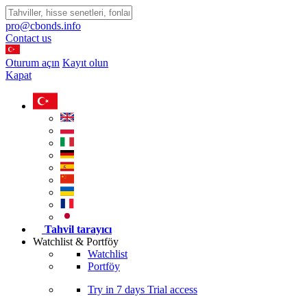
pro@cbonds.info
Contact us
Oturum açın
Kayıt olun
Kapat
Tahvil tarayıcı
Watchlist & Portföy
Watchlist
Portföy
Try in
7 days
Trial access