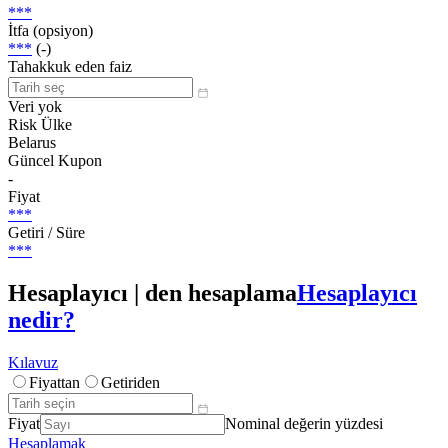
***
İtfa (opsiyon)
***
(-)
Tahakkuk eden faiz
Veri yok
Risk Ülke
Belarus
Güncel Kupon
-
Fiyat
***
Getiri / Süre
***
Hesaplayıcı | den hesaplama
Hesaplayıcı
nedir?
Kılavuz
Fiyattan
Getiriden
Fiyat
Nominal değerin yüzdesi
Hesaplamak