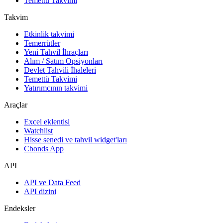
Temettü Takvimi
Takvim
Etkinlik takvimi
Temerrütler
Yeni Tahvil İhraçları
Alım / Satım Opsiyonları
Devlet Tahvili İhaleleri
Temettü Takvimi
Yatırımcının takvimi
Araçlar
Excel eklentisi
Watchlist
Hisse senedi ve tahvil widget'ları
Cbonds App
API
API ve Data Feed
API dizini
Endeksler