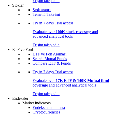
Erişim talep edin
Stoklar
Stok arama
Temettü Takvimi
Try in
7 days
Trial access
Evaluate over
100K stock coverage
and
advanced analytical tools
Erişim talep edin
ETF ve Fonlar
ETF ve Fon Araması
Search Mutual Funds
Compare ETF & Funds
Try in
7 days
Trial access
Evaluate over
17K ETF & 140K Mutual fund
coverage
and advanced analytical tools
Erişim talep edin
Endeksler
Market Indicators
Endekslerin araması
Cryptocurrencies