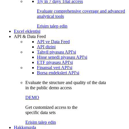
Try in
7 days
Trial access
Evaluate comprehensive coverage and advanced
analytical tools
Erişim talep edin
Excel eklentisi
API & Data Feed
API ve Data Feed
API dizini
Tahvil piyasası API'si
Hisse senedi piyasası API'si
ETF piyasası API'si
Finansal veri API'si
Borsa endeksleri API'si
Evaluate the structure and quality of the data
in the public demo access
DEMO
Get customized access to the
specific data sets
Erişim talep edin
Hakkımızda