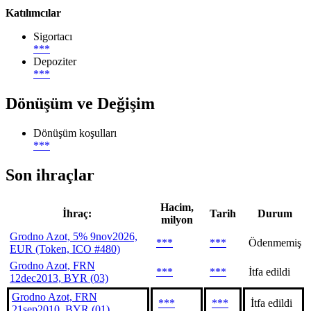
Katılımcılar
Sigortacı
***
Depoziter
***
Dönüşüm ve Değişim
Dönüşüm koşulları
***
Son ihraçlar
Hacim,
İhraç:
Tarih
Durum
milyon
Grodno Azot, 5% 9nov2026,
***
***
Ödenmemiş
EUR (Token, ICO #480)
Grodno Azot, FRN
***
***
İtfa edildi
12dec2013, BYR (03)
Grodno Azot, FRN
***
***
İtfa edildi
21sep2010, BYR (01)