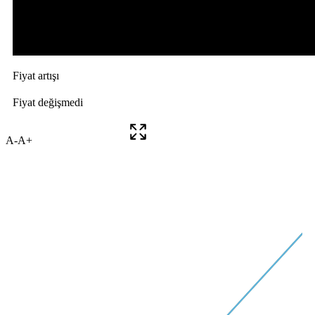
A-
A+