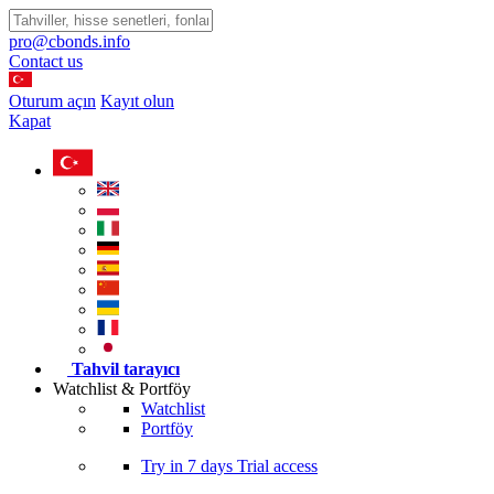
pro@cbonds.info
Contact us
Oturum açın
Kayıt olun
Kapat
Tahvil tarayıcı
Watchlist & Portföy
Watchlist
Portföy
Try in
7 days
Trial access