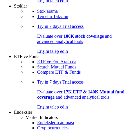
Erişim talep edin
Stoklar
Stok arama
Temettü Takvimi
Try in
7 days
Trial access
Evaluate over
100K stock coverage
and
advanced analytical tools
Erişim talep edin
ETF ve Fonlar
ETF ve Fon Araması
Search Mutual Funds
Compare ETF & Funds
Try in
7 days
Trial access
Evaluate over
17K ETF & 140K Mutual fund
coverage
and advanced analytical tools
Erişim talep edin
Endeksler
Market Indicators
Endekslerin araması
Cryptocurrencies