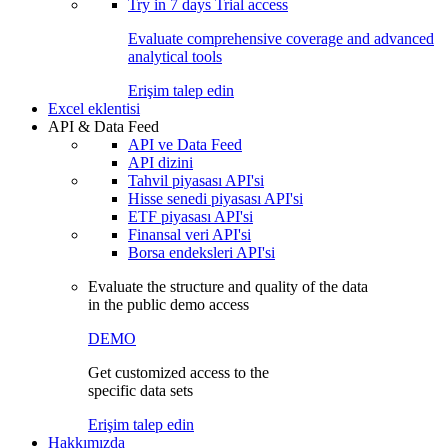
Try in
7 days
Trial access
Evaluate comprehensive coverage and advanced
analytical tools
Erişim talep edin
Excel eklentisi
API & Data Feed
API ve Data Feed
API dizini
Tahvil piyasası API'si
Hisse senedi piyasası API'si
ETF piyasası API'si
Finansal veri API'si
Borsa endeksleri API'si
Evaluate the structure and quality of the data
in the public demo access
DEMO
Get customized access to the
specific data sets
Erişim talep edin
Hakkımızda