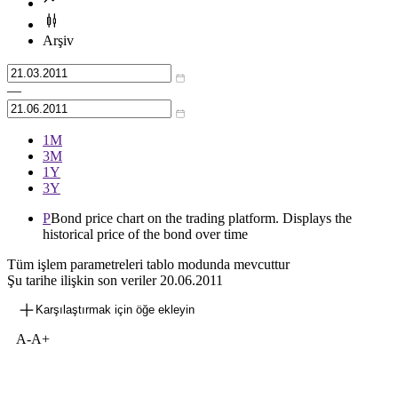
Arşiv
—
1М
3М
1Y
3Y
P
Bond price chart on the trading platform. Displays the
historical price of the bond over time
Tüm işlem parametreleri tablo modunda mevcuttur
Şu tarihe ilişkin son veriler
20.06.2011
Karşılaştırmak için öğe ekleyin