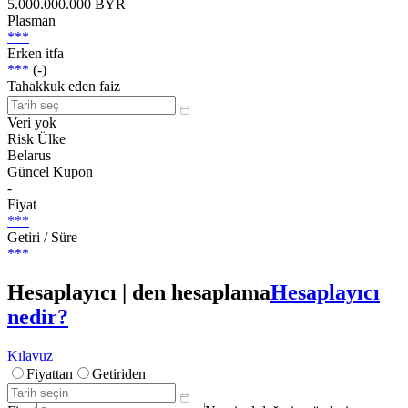
5.000.000.000 BYR
Plasman
***
Erken itfa
***
(-)
Tahakkuk eden faiz
Veri yok
Risk Ülke
Belarus
Güncel Kupon
-
Fiyat
***
Getiri / Süre
***
Hesaplayıcı | den hesaplama
Hesaplayıcı
nedir?
Kılavuz
Fiyattan
Getiriden