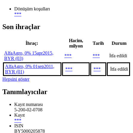
Dönüşüm koşulları
***
Son ihraçlar
Hacim,
İhraç:
Tarih
Durum
milyon
AlfaAgro, 0% 15apr2015,
***
***
İtfa edildi
BYR (03)
AlfaAgro, 0% 01sep2011,
***
***
İtfa edildi
BYR (01)
Hepsini göster
Tanımlayıcılar
Kayıt numarası
5-200-02-0708
Kayıt
***
ISIN
BY5000205878