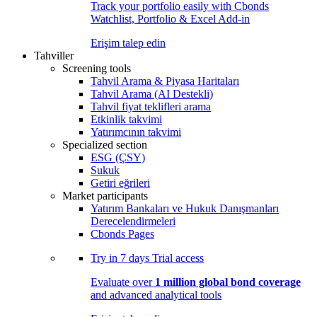
Track your portfolio easily with Cbonds
Watchlist, Portfolio & Excel Add-in
Erişim talep edin
Tahviller
Screening tools
Tahvil Arama & Piyasa Haritaları
Tahvil Arama (AI Destekli)
Tahvil fiyat teklifleri arama
Etkinlik takvimi
Yatırımcının takvimi
Specialized section
ESG (ÇSY)
Sukuk
Getiri eğrileri
Market participants
Yatırım Bankaları ve Hukuk Danışmanları
Derecelendirmeleri
Cbonds Pages
Try in
7 days
Trial access
Evaluate over
1 million global bond coverage
and advanced analytical tools