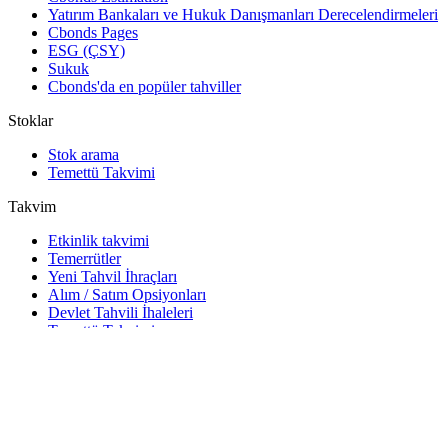
Yatırım Bankaları ve Hukuk Danışmanları Derecelendirmeleri
Cbonds Pages
ESG (ÇSY)
Sukuk
Cbonds'da en popüler tahviller
Stoklar
Stok arama
Temettü Takvimi
Takvim
Etkinlik takvimi
Temerrütler
Yeni Tahvil İhraçları
Alım / Satım Opsiyonları
Devlet Tahvili İhaleleri
Temettü Takvimi
Yatırımcının takvimi
Araçlar
Excel eklentisi
Watchlist