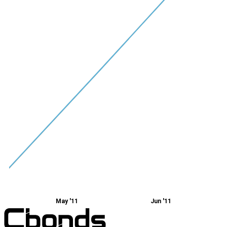
May '11
Jun '11