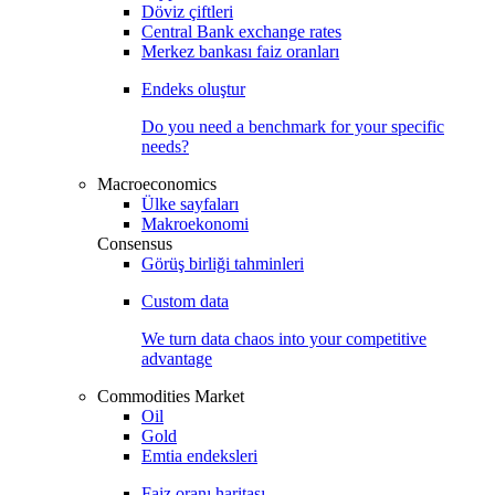
Döviz çiftleri
Central Bank exchange rates
Merkez bankası faiz oranları
Endeks oluştur
Do you need a benchmark for your specific
needs?
Macroeconomics
Ülke sayfaları
Makroekonomi
Consensus
Görüş birliği tahminleri
Custom data
We turn data chaos into your competitive
advantage
Commodities Market
Oil
Gold
Emtia endeksleri
Faiz oranı haritası