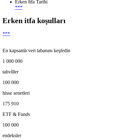
Erken İtfa Tarihi
***
Erken itfa koşulları
***
En kapsamlı veri tabanını keşfedin
1 000 000
tahvi̇ller
100 000
hisse senetleri
175 910
ETF & Funds
100 000
endeksler