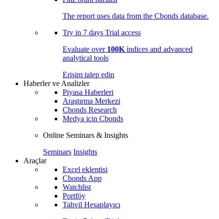
The report uses data from the Cbonds database.
Try in
7 days
Trial access
Evaluate over
100K
indices and advanced
analytical tools
Erişim talep edin
Haberler ve Analizler
Piyasa Haberleri
Araştırma Merkezi
Cbonds Research
Medya için Cbonds
Online Seminars & Insights
Seminars
Insights
Araçlar
Excel eklentisi
Cbonds App
Watchlist
Portföy
Tahvil Hesaplayıcı