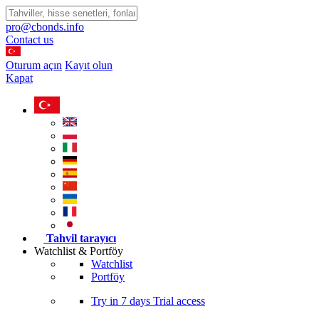
pro@cbonds.info
Contact us
Oturum açın
Kayıt olun
Kapat
Tahvil tarayıcı
Watchlist & Portföy
Watchlist
Portföy
Try in
7 days
Trial access