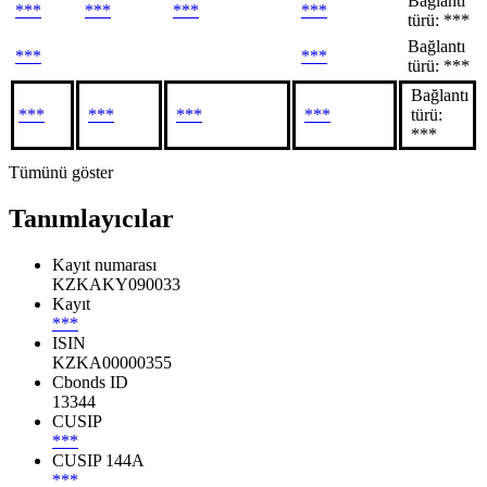
Bağlantı
***
***
***
***
türü: ***
Bağlantı
***
***
türü: ***
Bağlantı
***
***
***
***
türü:
***
Tümünü göster
Tanımlayıcılar
Kayıt numarası
KZKAKY090033
Kayıt
***
ISIN
KZKA00000355
Cbonds ID
13344
CUSIP
***
CUSIP 144A
***