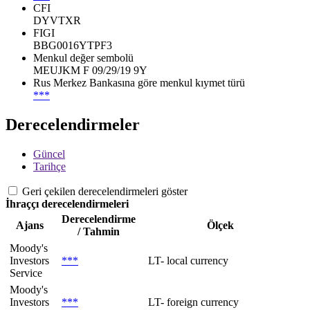
CFI
DYVTXR
FIGI
BBG0016YTPF3
Menkul değer sembolü
MEUJKM F 09/29/19 9Y
Rus Merkez Bankasına göre menkul kıymet türü
***
Derecelendirmeler
Güncel
Tarihçe
Geri çekilen derecelendirmeleri göster
İhraççı derecelendirmeleri
Derecelendirme
Ajans
Ölçek
/ Tahmin
Moody's
Investors
***
LT- local currency
Service
Moody's
Investors
***
LT- foreign currency