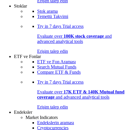
Erişim talep edin
Stoklar
Stok arama
Temettü Takvimi
Try in
7 days
Trial access
Evaluate over
100K stock coverage
and
advanced analytical tools
Erişim talep edin
ETF ve Fonlar
ETF ve Fon Araması
Search Mutual Funds
Compare ETF & Funds
Try in
7 days
Trial access
Evaluate over
17K ETF & 140K Mutual fund
coverage
and advanced analytical tools
Erişim talep edin
Endeksler
Market Indicators
Endekslerin araması
Cryptocurrencies