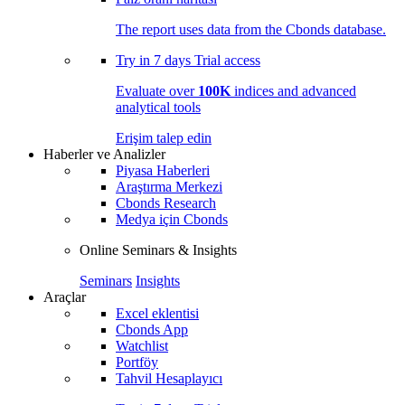
The report uses data from the Cbonds database.
Try in
7 days
Trial access
Evaluate over
100K
indices and advanced
analytical tools
Erişim talep edin
Haberler ve Analizler
Piyasa Haberleri
Araştırma Merkezi
Cbonds Research
Medya için Cbonds
Online Seminars & Insights
Seminars
Insights
Araçlar
Excel eklentisi
Cbonds App
Watchlist
Portföy
Tahvil Hesaplayıcı