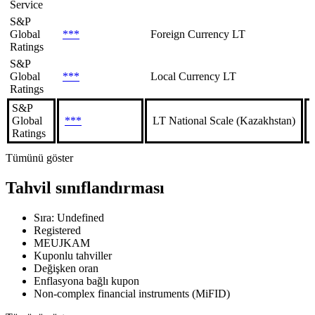
Service
S&P
Global
***
Foreign Currency LT
Ratings
S&P
Global
***
Local Currency LT
Ratings
S&P
Global
***
LT National Scale (Kazakhstan)
Ratings
Tümünü göster
Tahvil sınıflandırması
Sıra: Undefined
Registered
MEUJKAM
Kuponlu tahviller
Değişken oran
Enflasyona bağlı kupon
Non-complex financial instruments (MiFID)