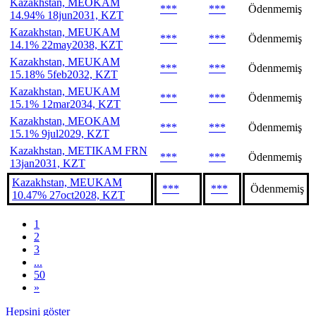
Kazakhstan, MEOKAM
***
***
Ödenmemiş
14.94% 18jun2031, KZT
Kazakhstan, MEUKAM
***
***
Ödenmemiş
14.1% 22may2038, KZT
Kazakhstan, MEUKAM
***
***
Ödenmemiş
15.18% 5feb2032, KZT
Kazakhstan, MEUKAM
***
***
Ödenmemiş
15.1% 12mar2034, KZT
Kazakhstan, MEOKAM
***
***
Ödenmemiş
15.1% 9jul2029, KZT
Kazakhstan, METIKAM FRN
***
***
Ödenmemiş
13jan2031, KZT
Kazakhstan, MEUKAM
***
***
Ödenmemiş
10.47% 27oct2028, KZT
1
2
3
...
50
»
Hepsini göster