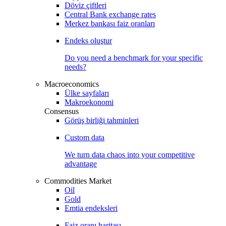
Döviz çiftleri
Central Bank exchange rates
Merkez bankası faiz oranları
Endeks oluştur
Do you need a benchmark for your specific
needs?
Macroeconomics
Ülke sayfaları
Makroekonomi
Consensus
Görüş birliği tahminleri
Custom data
We turn data chaos into your competitive
advantage
Commodities Market
Oil
Gold
Emtia endeksleri
Faiz oranı haritası