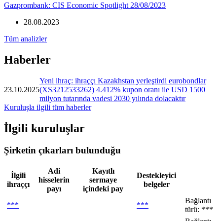
Gazprombank: CIS Economic Spotlight 28/08/2023
28.08.2023
Tüm analizler
Haberler
Yeni ihraç: ihraççı Kazakhstan yerleştirdi eurobondlar
23.10.2025
(XS3212533262) 4.412% kupon oranı ile USD 1500
milyon tutarında vadesi 2030 yılında dolacaktır
Kuruluşla ilgili tüm haberler
İlgili kuruluşlar
Şirketin çıkarları bulunduğu
Adi
Kayıtlı
İlgili
Destekleyici
hisselerin
sermaye
ihraççı
belgeler
payı
içindeki pay
Bağlantı
***
***
türü: ***