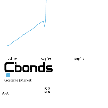
A-
A+