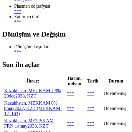
***
-
***
Plasman coğrafyası
***
Yatırımcı türü
***
Dönüşüm ve Değişim
Dönüşüm koşulları
***
Son ihraçlar
Hacim,
İhraç:
Tarih
Durum
milyon
Kazakhstan, MEUKAM 7.9%
***
***
Ödenmemiş
20dec2038, KZT
Kazakhstan, MEKKAM 0%
8may2027, KZT (MEKKAM-
***
***
Ödenmemiş
12, 163)
Kazakhstan, METISKAM
***
***
Ödenmemiş
FRN 14may2033, KZT