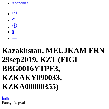
Abonelik al
R
Kazakhstan, MEUJKAM FRN
29sep2019, KZT (FIGI
BBG0016YTPF3,
KZKAKY090033,
KZKA00000355)
İndir
Panoya kopyala