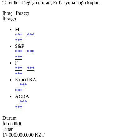
Tahviller, Değişken oran, Enflasyona bağlı kupon
İhraç
| İhraççı
İhraççı
M
***
|
***
***
S&P
***
|
***
***
F
***
|
***
***
Expert RA
|
***
***
ACRA
|
***
***
Durum
İtfa edildi
Tutar
17.000.000.000 KZT