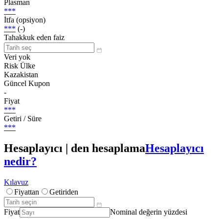
Plasman
***
İtfa (opsiyon)
***
(-)
Tahakkuk eden faiz
Veri yok
Risk Ülke
Kazakistan
Güncel Kupon
-
Fiyat
***
Getiri / Süre
***
Hesaplayıcı | den hesaplama
Hesaplayıcı
nedir?
Kılavuz
Fiyattan
Getiriden
Fiyat
Nominal değerin yüzdesi