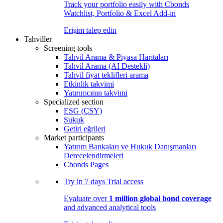
Track your portfolio easily with Cbonds
Watchlist, Portfolio & Excel Add-in
Erişim talep edin
Tahviller
Screening tools
Tahvil Arama & Piyasa Haritaları
Tahvil Arama (AI Destekli)
Tahvil fiyat teklifleri arama
Etkinlik takvimi
Yatırımcının takvimi
Specialized section
ESG (ÇSY)
Sukuk
Getiri eğrileri
Market participants
Yatırım Bankaları ve Hukuk Danışmanları
Derecelendirmeleri
Cbonds Pages
Try in
7 days
Trial access
Evaluate over
1 million global bond coverage
and advanced analytical tools