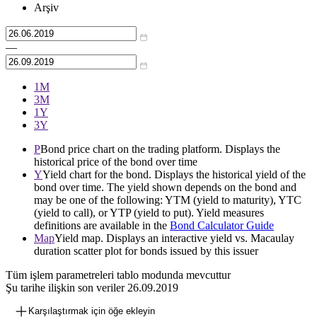
Arşiv
—
1М
3М
1Y
3Y
P
Bond price chart on the trading platform. Displays the
historical price of the bond over time
Y
Yield chart for the bond. Displays the historical yield of the
bond over time. The yield shown depends on the bond and
may be one of the following: YTM (yield to maturity), YTC
(yield to call), or YTP (yield to put). Yield measures
definitions are available in the
Bond Calculator Guide
Map
Yield map. Displays an interactive yield vs. Macaulay
duration scatter plot for bonds issued by this issuer
Tüm işlem parametreleri tablo modunda mevcuttur
Şu tarihe ilişkin son veriler
26.09.2019
Karşılaştırmak için öğe ekleyin