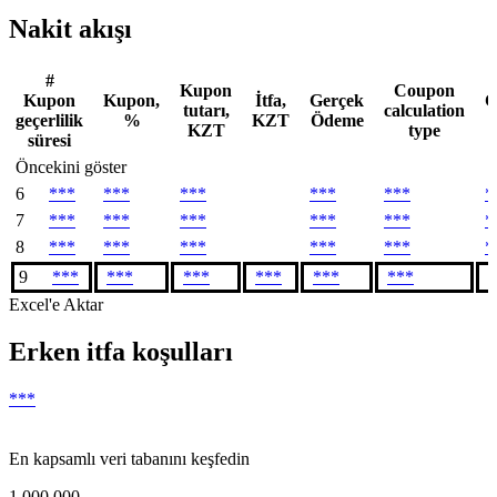
Nakit akışı
#
Kupon
Coupon
Kupon
Kupon,
İtfa,
Gerçek
C
tutarı,
calculation
geçerlilik
%
KZT
Ödeme
KZT
type
süresi
Öncekini göster
6
***
***
***
***
***
*
7
***
***
***
***
***
*
8
***
***
***
***
***
*
9
***
***
***
***
***
***
*
Excel'e Aktar
Erken itfa koşulları
***
En kapsamlı veri tabanını keşfedin
1 000 000