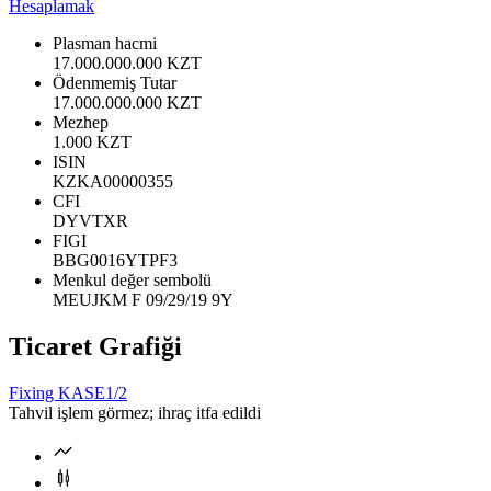
Hesaplamak
Plasman hacmi
17.000.000.000 KZT
Ödenmemiş Tutar
17.000.000.000 KZT
Mezhep
1.000 KZT
ISIN
KZKA00000355
CFI
DYVTXR
FIGI
BBG0016YTPF3
Menkul değer sembolü
MEUJKM F 09/29/19 9Y
Ticaret Grafiği
Fixing KASE
1/2
Tahvil işlem görmez; ihraç itfa edildi