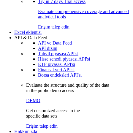
Try in
7 days
Trial access
Evaluate comprehensive coverage and advanced
analytical tools
Erişim talep edin
Excel eklentisi
API & Data Feed
API ve Data Feed
API dizini
Tahvil piyasası API'si
Hisse senedi piyasası API'si
ETF piyasası API'si
Finansal veri API'si
Borsa endeksleri API'si
Evaluate the structure and quality of the data
in the public demo access
DEMO
Get customized access to the
specific data sets
Erişim talep edin
Hakkımızda