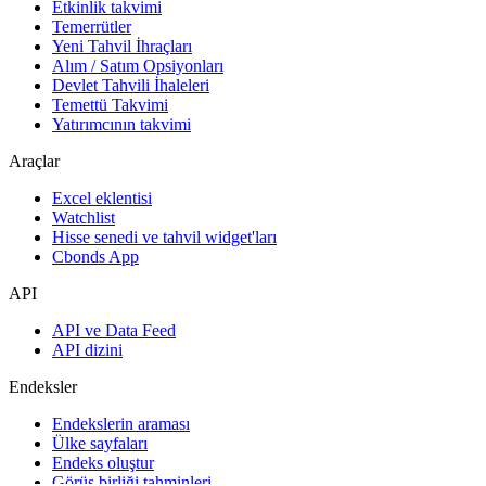
Etkinlik takvimi
Temerrütler
Yeni Tahvil İhraçları
Alım / Satım Opsiyonları
Devlet Tahvili İhaleleri
Temettü Takvimi
Yatırımcının takvimi
Araçlar
Excel eklentisi
Watchlist
Hisse senedi ve tahvil widget'ları
Cbonds App
API
API ve Data Feed
API dizini
Endeksler
Endekslerin araması
Ülke sayfaları
Endeks oluştur
Görüş birliği tahminleri