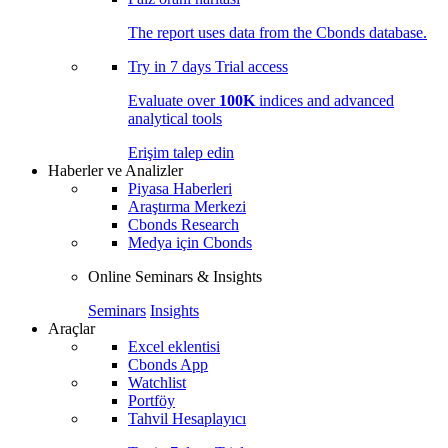
The report uses data from the Cbonds database.
Try in
7 days
Trial access
Evaluate over
100K
indices and advanced
analytical tools
Erişim talep edin
Haberler ve Analizler
Piyasa Haberleri
Araştırma Merkezi
Cbonds Research
Medya için Cbonds
Online Seminars & Insights
Seminars
Insights
Araçlar
Excel eklentisi
Cbonds App
Watchlist
Portföy
Tahvil Hesaplayıcı