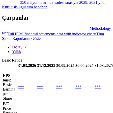
350 milyon tutarında vadesi sırasıyla 2029, 2031 yıldır.
Kuruluşla ilgili tüm haberler
Çarpanlar
Methodology
new
Full IFRS financial statements data with indicator charts
Tüm
Şirket Raporlarını Göster
Üç Aylık
Yıllık
Basic Ratios
31.03.2026
31.12.2025
30.09.2025
30.06.2025
31.03.2025
EPS
basic
Basic
***
***
***
***
***
Earning
per
Share
P/E
Price
Earnings