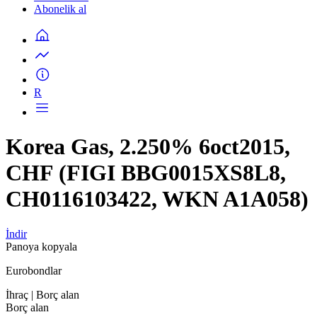
Abonelik al
R
Korea Gas, 2.250% 6oct2015,
CHF (FIGI BBG0015XS8L8,
CH0116103422, WKN A1A058)
İndir
Panoya kopyala
Eurobondlar
İhraç
| Borç alan
Borç alan