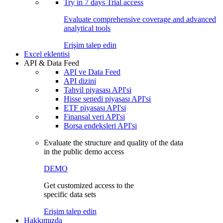
Try in
7 days
Trial access
Evaluate comprehensive coverage and advanced
analytical tools
Erişim talep edin
Excel eklentisi
API & Data Feed
API ve Data Feed
API dizini
Tahvil piyasası API'si
Hisse senedi piyasası API'si
ETF piyasası API'si
Finansal veri API'si
Borsa endeksleri API'si
Evaluate the structure and quality of the data
in the public demo access
DEMO
Get customized access to the
specific data sets
Erişim talep edin
Hakkımızda