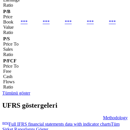
Ratio
P/B
Price
Book
***
***
***
***
***
Value
Ratio
P/S
Price To
Sales
Ratio
P/FCF
Price To
Free
Cash
Flows
Ratio
Tümünü göster
UFRS göstergeleri
Methodology
new
Full IFRS financial statements data with indicator charts
Tüm
Şirket Raporlarını Göster