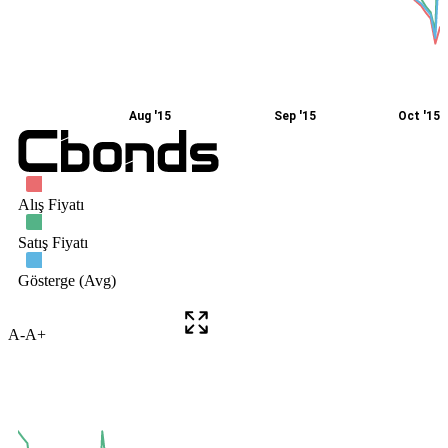
A-
A+