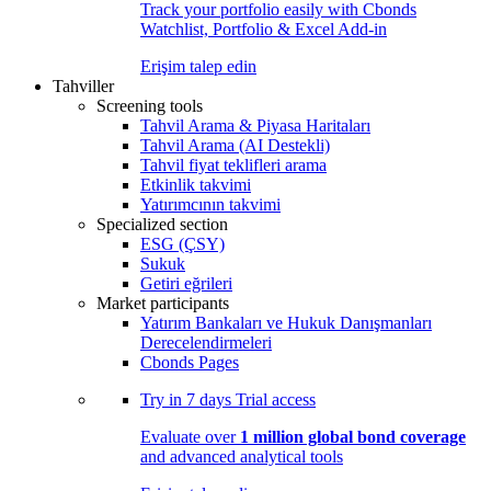
Track your portfolio easily with Cbonds
Watchlist, Portfolio & Excel Add-in
Erişim talep edin
Tahviller
Screening tools
Tahvil Arama & Piyasa Haritaları
Tahvil Arama (AI Destekli)
Tahvil fiyat teklifleri arama
Etkinlik takvimi
Yatırımcının takvimi
Specialized section
ESG (ÇSY)
Sukuk
Getiri eğrileri
Market participants
Yatırım Bankaları ve Hukuk Danışmanları
Derecelendirmeleri
Cbonds Pages
Try in
7 days
Trial access
Evaluate over
1 million global bond coverage
and advanced analytical tools