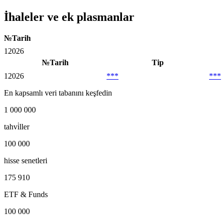
İhaleler ve ek plasmanlar
№
Tarih
1
2026
№
Tarih
Tip
1
2026
***
***
En kapsamlı veri tabanını keşfedin
1 000 000
tahvi̇ller
100 000
hisse senetleri
175 910
ETF & Funds
100 000