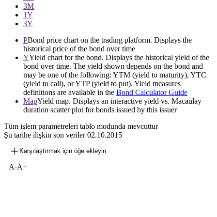
3М
1Y
3Y
P
Bond price chart on the trading platform. Displays the
historical price of the bond over time
Y
Yield chart for the bond. Displays the historical yield of the
bond over time. The yield shown depends on the bond and
may be one of the following: YTM (yield to maturity), YTC
(yield to call), or YTP (yield to put). Yield measures
definitions are available in the
Bond Calculator Guide
Map
Yield map. Displays an interactive yield vs. Macaulay
duration scatter plot for bonds issued by this issuer
Tüm işlem parametreleri tablo modunda mevcuttur
Şu tarihe ilişkin son veriler
02.10.2015
Karşılaştırmak için öğe ekleyin