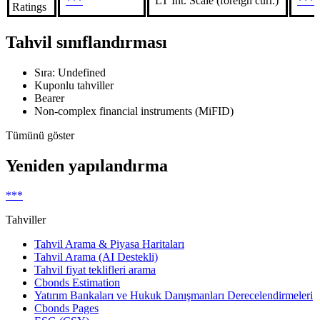
***
LT Int. Scale (foreign curr.)
***
Ratings
Tahvil sınıflandırması
Sıra: Undefined
Kuponlu tahviller
Bearer
Non-complex financial instruments (MiFID)
Tümünü göster
Yeniden yapılandırma
***
Tahviller
Tahvil Arama & Piyasa Haritaları
Tahvil Arama (AI Destekli)
Tahvil fiyat teklifleri arama
Cbonds Estimation
Yatırım Bankaları ve Hukuk Danışmanları Derecelendirmeleri
Cbonds Pages