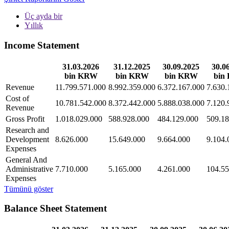
Üç ayda bir
Yıllık
Income Statement
31.03.2026
31.12.2025
30.09.2025
30.0
bin KRW
bin KRW
bin KRW
bin
Revenue
11.799.571.000
8.992.359.000
6.372.167.000
7.630.
Cost of
10.781.542.000
8.372.442.000
5.888.038.000
7.120.
Revenue
Gross Profit
1.018.029.000
588.928.000
484.129.000
509.18
Research and
Development
8.626.000
15.649.000
9.664.000
9.104.
Expenses
General And
Administrative
7.710.000
5.165.000
4.261.000
104.55
Expenses
Tümünü göster
Balance Sheet Statement