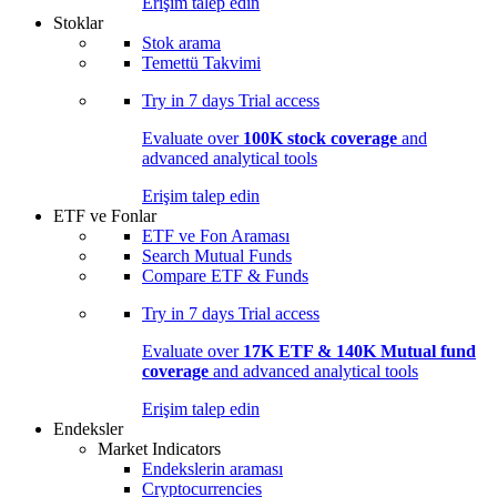
Erişim talep edin
Stoklar
Stok arama
Temettü Takvimi
Try in
7 days
Trial access
Evaluate over
100K stock coverage
and
advanced analytical tools
Erişim talep edin
ETF ve Fonlar
ETF ve Fon Araması
Search Mutual Funds
Compare ETF & Funds
Try in
7 days
Trial access
Evaluate over
17K ETF & 140K Mutual fund
coverage
and advanced analytical tools
Erişim talep edin
Endeksler
Market Indicators
Endekslerin araması
Cryptocurrencies