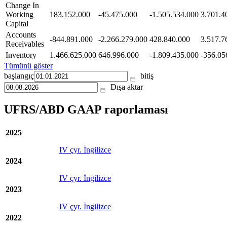
Change In
Working
183.152.000
-45.475.000
-1.505.534.000
3.701.4
Capital
Accounts
-844.891.000
-2.266.279.000
428.840.000
3.517.7
Receivables
Inventory
1.466.625.000
646.996.000
-1.809.435.000
-356.05
Tümünü göster
başlangıç
bitiş
Dışa aktar
UFRS/ABD GAAP raporlaması
2025
IV çyr. İngilizce
2024
IV çyr. İngilizce
2023
IV çyr. İngilizce
2022