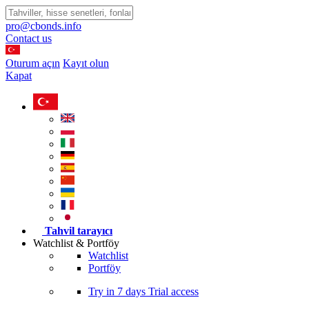
pro@cbonds.info
Contact us
Oturum açın
Kayıt olun
Kapat
Tahvil tarayıcı
Watchlist & Portföy
Watchlist
Portföy
Try in
7 days
Trial access