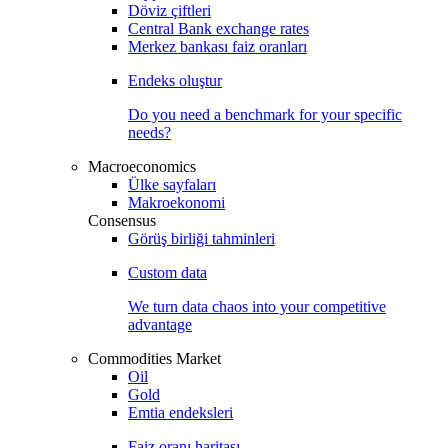
Döviz çiftleri
Central Bank exchange rates
Merkez bankası faiz oranları
Endeks oluştur
Do you need a benchmark for your specific
needs?
Macroeconomics
Ülke sayfaları
Makroekonomi
Consensus
Görüş birliği tahminleri
Custom data
We turn data chaos into your competitive
advantage
Commodities Market
Oil
Gold
Emtia endeksleri
Faiz oranı haritası