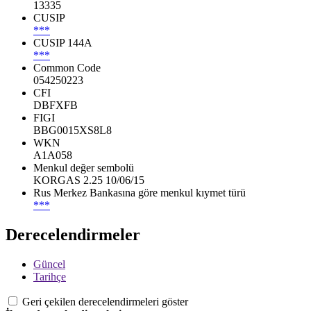
13335
CUSIP
***
CUSIP 144A
***
Common Code
054250223
CFI
DBFXFB
FIGI
BBG0015XS8L8
WKN
A1A058
Menkul değer sembolü
KORGAS 2.25 10/06/15
Rus Merkez Bankasına göre menkul kıymet türü
***
Derecelendirmeler
Güncel
Tarihçe
Geri çekilen derecelendirmeleri göster