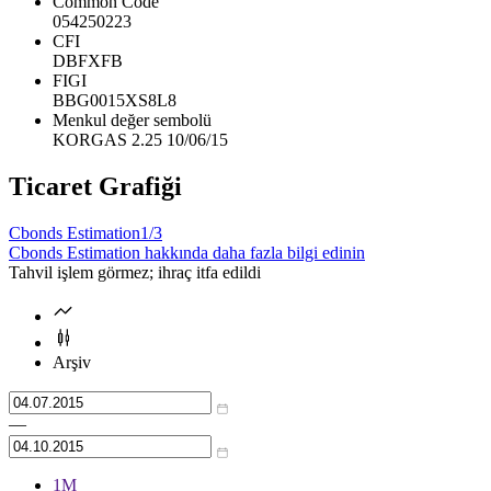
Common Code
054250223
CFI
DBFXFB
FIGI
BBG0015XS8L8
Menkul değer sembolü
KORGAS 2.25 10/06/15
Ticaret Grafiği
Cbonds Estimation
1/3
Cbonds Estimation hakkında daha fazla bilgi edinin
Tahvil işlem görmez; ihraç itfa edildi
Arşiv
—
1М