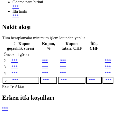
Ödeme para birimi
***
İtfa tarihi
***
Nakit akışı
Tüm hesaplamalar minimum işlem lotundan yapılır
#
Kupon
Kupon,
Kupon
İtfa,
geçerlilik süresi
%
tutarı, CHF
CHF
Öncekini göster
2
***
***
***
***
3
***
***
***
***
4
***
***
***
***
5
***
***
***
***
***
Excel'e Aktar
Erken itfa koşulları
***