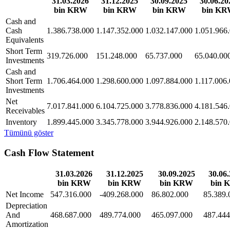
31.03.2026
31.12.2025
30.09.2025
30.06.20
bin KRW
bin KRW
bin KRW
bin K
Cash and
Cash
1.386.738.000
1.147.352.000
1.032.147.000
1.051.966
Equivalents
Short Term
319.726.000
151.248.000
65.737.000
65.040.00
Investments
Cash and
Short Term
1.706.464.000
1.298.600.000
1.097.884.000
1.117.006
Investments
Net
7.017.841.000
6.104.725.000
3.778.836.000
4.181.546
Receivables
Inventory
1.899.445.000
3.345.778.000
3.944.926.000
2.148.570
Tümünü göster
Cash Flow Statement
31.03.2026
31.12.2025
30.09.2025
30.06
bin KRW
bin KRW
bin KRW
bin 
Net Income
547.316.000
-409.268.000
86.802.000
85.389.
Depreciation
And
468.687.000
489.774.000
465.097.000
487.444
Amortization