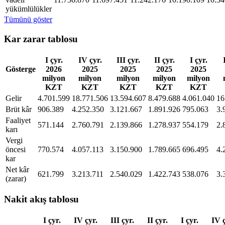
yükümlülükler
Tümünü göster
Kar zarar tablosu
I çyr.
IV çyr.
III çyr.
II çyr.
I çyr.
Gösterge
2026
2025
2025
2025
2025
milyon
milyon
milyon
milyon
milyon
KZT
KZT
KZT
KZT
KZT
Gelir
4.701.599
18.771.506
13.594.607
8.479.688
4.061.040
16
Brüt kâr
906.389
4.252.350
3.121.667
1.891.926
795.063
3.
Faaliyet
571.144
2.760.791
2.139.866
1.278.937
554.179
2.
karı
Vergi
öncesi
770.574
4.057.113
3.150.900
1.789.665
696.495
4.
kar
Net kâr
621.799
3.213.711
2.540.029
1.422.743
538.076
3.
(zarar)
Nakit akış tablosu
I çyr.
IV çyr.
III çyr.
II çyr.
I çyr.
IV ç