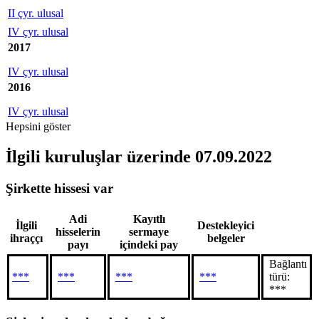
II çyr. ulusal
IV çyr. ulusal
2017
IV çyr. ulusal
2016
IV çyr. ulusal
Hepsini göster
İlgili kuruluşlar
üzerinde 07.09.2022
Şirkette hissesi var
Adi
Kayıtlı
İlgili
Destekleyici
hisselerin
sermaye
ihraççı
belgeler
payı
içindeki pay
Bağlantı
***
***
***
***
türü:
***