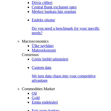
Döviz çiftleri
Central Bank exchange rates
Merkez bankası faiz oranları
Endeks oluştur
Do you need a benchmark for your specific
needs?
Macroeconomics
Ülke sayfaları
Makroekonomi
Consensus
Görüş birliği tahminleri
Custom data
We turn data chaos into your competitive
advantage
Commodities Market
Oil
Gold
Emtia endeksleri
Faiz oranı haritası