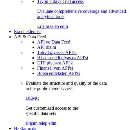
Try in
7 days
Trial access
Evaluate comprehensive coverage and advanced
analytical tools
Erişim talep edin
Excel eklentisi
API & Data Feed
API ve Data Feed
API dizini
Tahvil piyasası API'si
Hisse senedi piyasası API'si
ETF piyasası API'si
Finansal veri API'si
Borsa endeksleri API'si
Evaluate the structure and quality of the data
in the public demo access
DEMO
Get customized access to the
specific data sets
Erişim talep edin
Hakkımızda