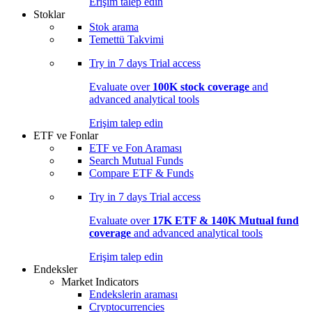
Erişim talep edin
Stoklar
Stok arama
Temettü Takvimi
Try in
7 days
Trial access
Evaluate over
100K stock coverage
and
advanced analytical tools
Erişim talep edin
ETF ve Fonlar
ETF ve Fon Araması
Search Mutual Funds
Compare ETF & Funds
Try in
7 days
Trial access
Evaluate over
17K ETF & 140K Mutual fund
coverage
and advanced analytical tools
Erişim talep edin
Endeksler
Market Indicators
Endekslerin araması
Cryptocurrencies