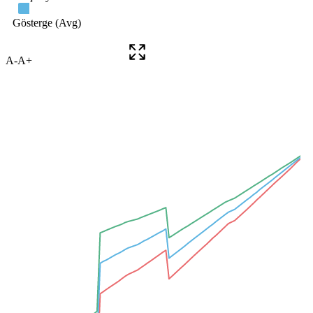
A-
A+