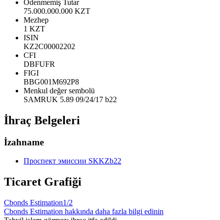
Ödenmemiş Tutar
75.000.000.000 KZT
Mezhep
1 KZT
ISIN
KZ2C00002202
CFI
DBFUFR
FIGI
BBG001M692P8
Menkul değer sembolü
SAMRUK 5.89 09/24/17 b22
İhraç Belgeleri
İzahname
Проспект эмиссии SKKZb22
Ticaret Grafiği
Cbonds Estimation
1/2
Cbonds Estimation hakkında daha fazla bilgi edinin