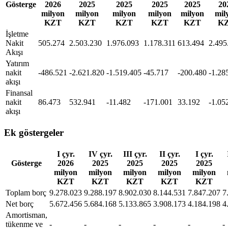
Gösterge
2026
2025
2025
2025
2025
20
milyon
milyon
milyon
milyon
milyon
mil
KZT
KZT
KZT
KZT
KZT
K
İşletme
Nakit
505.274
2.503.230
1.976.093
1.178.311
613.494
2.495
Akışı
Yatırım
nakit
-486.521
-2.621.820
-1.519.405
-45.717
-200.480
-1.28
akışı
Finansal
nakit
86.473
532.941
-11.482
-171.001
33.192
-1.05
akışı
Ek göstergeler
I çyr.
IV çyr.
III çyr.
II çyr.
I çyr.
Gösterge
2026
2025
2025
2025
2025
milyon
milyon
milyon
milyon
milyon
KZT
KZT
KZT
KZT
KZT
Toplam borç
9.278.023
9.288.197
8.902.030
8.144.531
7.847.207
7
Net borç
5.672.456
5.684.168
5.133.865
3.908.173
4.184.198
4
Amortisman,
tükenme ve
-
-
-
-
-
-