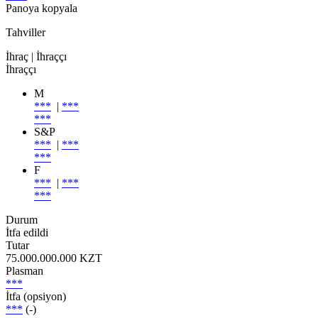
Panoya kopyala
Tahviller
İhraç
| İhraççı
İhraççı
M
***
|
***
***
S&P
***
|
***
***
F
***
|
***
***
Durum
İtfa edildi
Tutar
75.000.000.000 KZT
Plasman
***
İtfa (opsiyon)
***
(-)