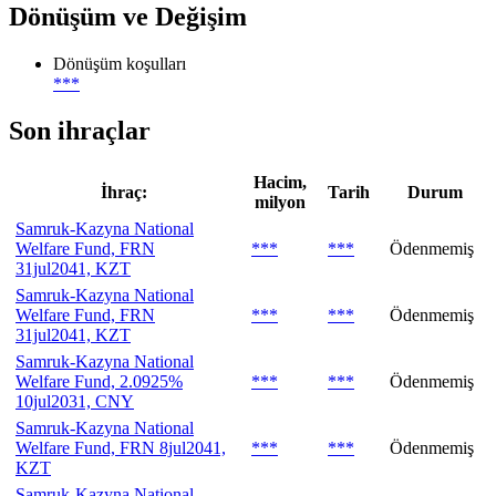
Dönüşüm ve Değişim
Dönüşüm koşulları
***
Son ihraçlar
Hacim,
İhraç:
Tarih
Durum
milyon
Samruk-Kazyna National
Welfare Fund, FRN
***
***
Ödenmemiş
31jul2041, KZT
Samruk-Kazyna National
Welfare Fund, FRN
***
***
Ödenmemiş
31jul2041, KZT
Samruk-Kazyna National
Welfare Fund, 2.0925%
***
***
Ödenmemiş
10jul2031, CNY
Samruk-Kazyna National
Welfare Fund, FRN 8jul2041,
***
***
Ödenmemiş
KZT
Samruk-Kazyna National