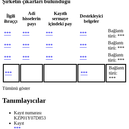
Şirketin çıkarları bulunduğu
Adi
Kayıtlı
İlgili
Destekleyici
hisselerin
sermaye
ihraççı
belgeler
payı
içindeki pay
Bağlantı
***
***
***
***
türü: ***
Bağlantı
***
***
***
***
türü: ***
Bağlantı
***
***
***
***
türü: ***
Bağlantı
***
***
türü:
***
Tümünü göster
Tanımlayıcılar
Kayıt numarası
KZP01Y07D853
Kayıt
***