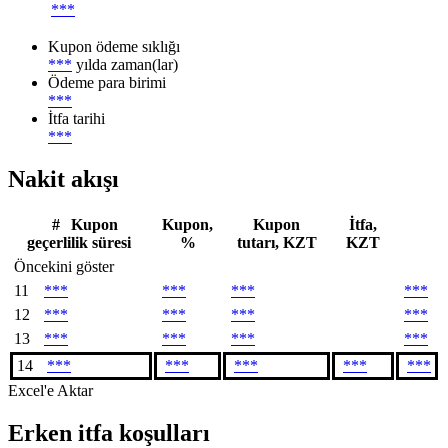
***
Kupon ödeme sıklığı
***
yılda zaman(lar)
Ödeme para birimi
***
İtfa tarihi
***
Nakit akışı
#
Kupon
Kupon,
Kupon
İtfa,
geçerlilik süresi
%
tutarı, KZT
KZT
Öncekini göster
11
***
***
***
***
12
***
***
***
***
13
***
***
***
***
14
***
***
***
***
***
Excel'e Aktar
Erken itfa koşulları