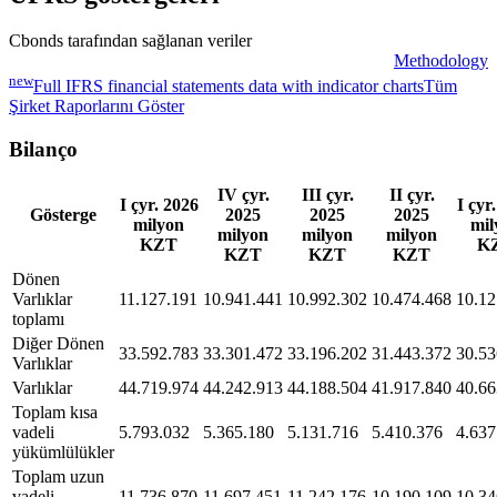
Cbonds tarafından sağlanan veriler
Methodology
new
Full IFRS financial statements data with indicator charts
Tüm
Şirket Raporlarını Göster
Bilanço
IV çyr.
III çyr.
II çyr.
I çyr. 2026
I çyr
Gösterge
2025
2025
2025
milyon
mil
milyon
milyon
milyon
KZT
K
KZT
KZT
KZT
Dönen
Varlıklar
11.127.191
10.941.441
10.992.302
10.474.468
10.12
toplamı
Diğer Dönen
33.592.783
33.301.472
33.196.202
31.443.372
30.53
Varlıklar
Varlıklar
44.719.974
44.242.913
44.188.504
41.917.840
40.66
Toplam kısa
vadeli
5.793.032
5.365.180
5.131.716
5.410.376
4.637
yükümlülükler
Toplam uzun
vadeli
11.736.870
11.697.451
11.242.176
10.190.109
10.34