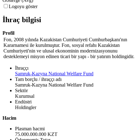
Gösterge (Avg)
Logoyu göster
İhraç bilgisi
Profil
Fon, 2008 yılında Kazakistan Cumhuriyeti Cumhurbaşkanı'nın
Kararnamesi ile kurulmuştur. Fon, sosyal refahı Kazakistan
Cumhuriyeti'nin ve ulusal ekonominin modernizasyonunu
desteklemeyi misyon edinen ticari bir yapı - bir yatırım holdingidir.
İhraççı
Samruk-Kazyna National Welfare Fund
Tam borçlu / ihraççı adı
Samruk-Kazyna National Welfare Fund
Sektör
Kurumsal
Endüstri
Holdingler
Hacim
Plasman hacmi
75.000.000.000 KZT
Ödenmemiş Tutar