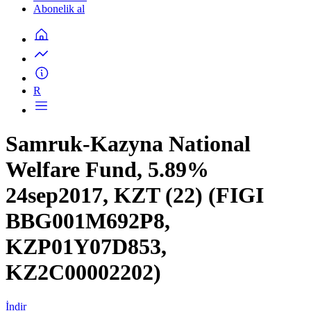
Abonelik al
R
Samruk-Kazyna National
Welfare Fund, 5.89%
24sep2017, KZT (22) (FIGI
BBG001M692P8,
KZP01Y07D853,
KZ2C00002202)
İndir