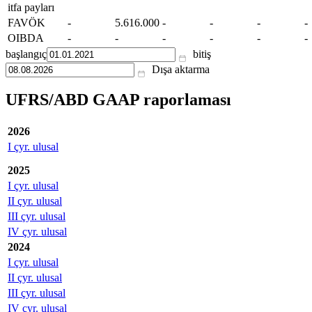
itfa payları
FAVÖK
-
5.616.000
-
-
-
-
OIBDA
-
-
-
-
-
-
başlangıç
bitiş
Dışa aktarma
UFRS/ABD GAAP raporlaması
2026
I çyr. ulusal
2025
I çyr. ulusal
II çyr. ulusal
III çyr. ulusal
IV çyr. ulusal
2024
I çyr. ulusal
II çyr. ulusal
III çyr. ulusal
IV çyr. ulusal