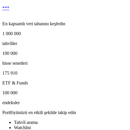
***
En kapsamlı veri tabanını keşfedin
1 000 000
tahvi̇ller
100 000
hisse senetleri
175 910
ETF & Funds
100 000
endeksler
Portföyünüzü en etkili şekilde takip edin
Tahvi̇l arama
Watchlist