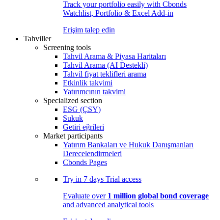
Track your portfolio easily with Cbonds
Watchlist, Portfolio & Excel Add-in
Erişim talep edin
Tahviller
Screening tools
Tahvil Arama & Piyasa Haritaları
Tahvil Arama (AI Destekli)
Tahvil fiyat teklifleri arama
Etkinlik takvimi
Yatırımcının takvimi
Specialized section
ESG (ÇSY)
Sukuk
Getiri eğrileri
Market participants
Yatırım Bankaları ve Hukuk Danışmanları
Derecelendirmeleri
Cbonds Pages
Try in
7 days
Trial access
Evaluate over
1 million global bond coverage
and advanced analytical tools