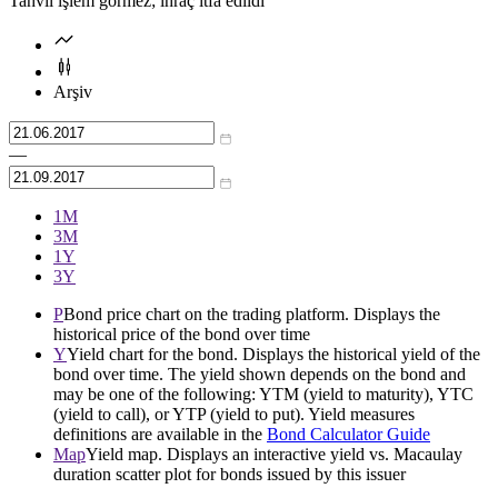
Tahvil işlem görmez; ihraç itfa edildi
Arşiv
—
1М
3М
1Y
3Y
P
Bond price chart on the trading platform. Displays the
historical price of the bond over time
Y
Yield chart for the bond. Displays the historical yield of the
bond over time. The yield shown depends on the bond and
may be one of the following: YTM (yield to maturity), YTC
(yield to call), or YTP (yield to put). Yield measures
definitions are available in the
Bond Calculator Guide
Map
Yield map. Displays an interactive yield vs. Macaulay
duration scatter plot for bonds issued by this issuer