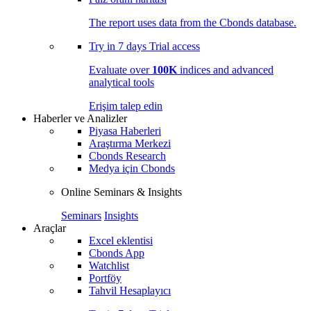
The report uses data from the Cbonds database.
Try in
7 days
Trial access
Evaluate over
100K
indices and advanced
analytical tools
Erişim talep edin
Haberler ve Analizler
Piyasa Haberleri
Araştırma Merkezi
Cbonds Research
Medya için Cbonds
Online Seminars & Insights
Seminars
Insights
Araçlar
Excel eklentisi
Cbonds App
Watchlist
Portföy
Tahvil Hesaplayıcı