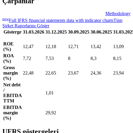
Çarpanlar
Methodology
new
Full IFRS financial statements data with indicator charts
Tüm
Şirket Raporlarını Göster
Gösterge
31.03.2026
31.12.2025
30.09.2025
30.06.2025
31.03.202
ROE
12,47
12,18
12,71
13,42
13,09
(%)
ROA
7,72
7,53
8
8,3
8,15
(%)
Gross
margin
22,48
22,65
23,67
24,36
23,94
(%)
Net debt
/
1,01
EBITDA
TTM
EBITDA
margin
29,92
(%)
UFRS göstergeleri