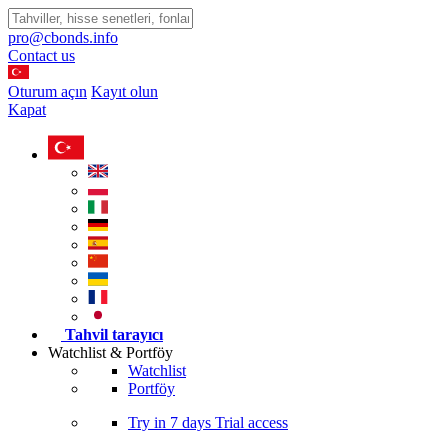
pro@cbonds.info
Contact us
Oturum açın
Kayıt olun
Kapat
Tahvil tarayıcı
Watchlist & Portföy
Watchlist
Portföy
Try in
7 days
Trial access