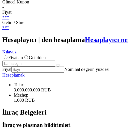
Güncel Kupon
-
Fiyat
***
Getiri / Süre
***
Hesaplayıcı | den hesaplama
Hesaplayıcı ne
Kılavuz
Fiyattan
Getiriden
Fiyat
Nominal değerin yüzdesi
Hesaplamak
Tutar
3.000.000.000 RUB
Mezhep
1.000 RUB
İhraç Belgeleri
İhraç ve plasman bildirimleri