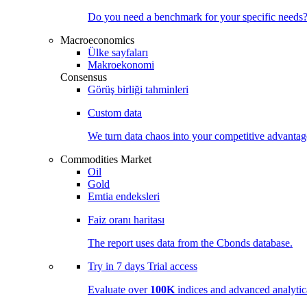
Do you need a benchmark for your specific needs
Macroeconomics
Ülke sayfaları
Makroekonomi
Consensus
Görüş birliği tahminleri
Custom data
We turn data chaos into your competitive
advantag
Commodities Market
Oil
Gold
Emtia endeksleri
Faiz oranı haritası
The report uses data from the Cbonds database.
Try in
7 days
Trial access
Evaluate over
100K
indices and advanced analytica