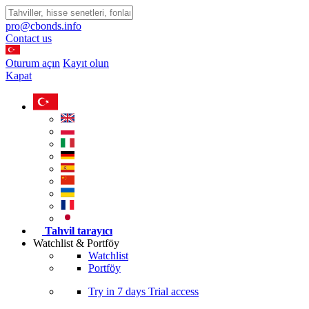
pro@cbonds.info
Contact us
Oturum açın
Kayıt olun
Kapat
Tahvil tarayıcı
Watchlist & Portföy
Watchlist
Portföy
Try in
7 days
Trial access