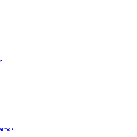
?
e
l tools