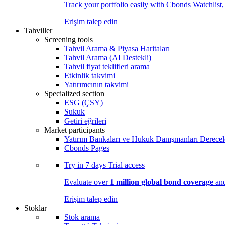
Track your portfolio easily with Cbonds Watchlist
Erişim talep edin
Tahviller
Screening tools
Tahvil Arama & Piyasa Haritaları
Tahvil Arama (AI Destekli)
Tahvil fiyat teklifleri arama
Etkinlik takvimi
Yatırımcının takvimi
Specialized section
ESG (ÇSY)
Sukuk
Getiri eğrileri
Market participants
Yatırım Bankaları ve Hukuk Danışmanları Derecel
Cbonds Pages
Try in
7 days
Trial access
Evaluate over
1 million global bond coverage
and
Erişim talep edin
Stoklar
Stok arama