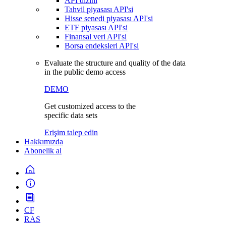
API dizini
Tahvil piyasası API'si
Hisse senedi piyasası API'si
ETF piyasası API'si
Finansal veri API'si
Borsa endeksleri API'si
Evaluate the structure and quality of the data
in the public demo access
DEMO
Get customized access to the
specific data sets
Erişim talep edin
Hakkımızda
Abonelik al
CF
RAS