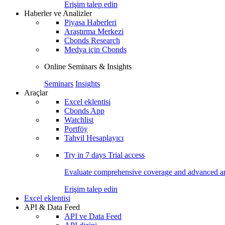
Erişim talep edin
Haberler ve Analizler
Piyasa Haberleri
Araştırma Merkezi
Cbonds Research
Medya için Cbonds
Online Seminars & Insights
Seminars
Insights
Araçlar
Excel eklentisi
Cbonds App
Watchlist
Portföy
Tahvil Hesaplayıcı
Try in
7 days
Trial access
Evaluate comprehensive coverage and advanced ana
Erişim talep edin
Excel eklentisi
API & Data Feed
API ve Data Feed