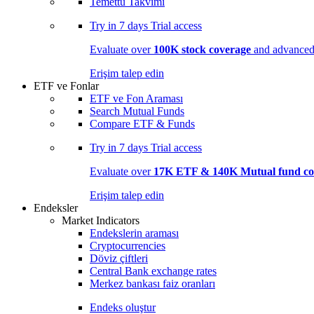
Temettü Takvimi
Try in
7 days
Trial access
Evaluate over
100K stock coverage
and advanced 
Erişim talep edin
ETF ve Fonlar
ETF ve Fon Araması
Search Mutual Funds
Compare ETF & Funds
Try in
7 days
Trial access
Evaluate over
17K ETF & 140K Mutual fund co
Erişim talep edin
Endeksler
Market Indicators
Endekslerin araması
Cryptocurrencies
Döviz çiftleri
Central Bank exchange rates
Merkez bankası faiz oranları
Endeks oluştur