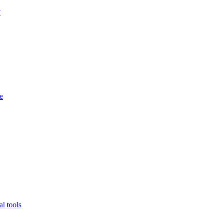
?
e
l tools