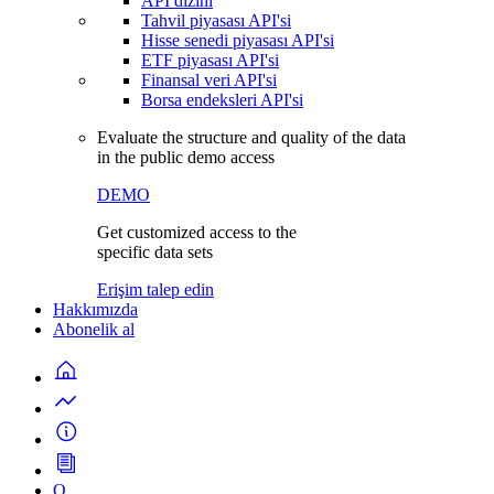
API dizini
Tahvil piyasası API'si
Hisse senedi piyasası API'si
ETF piyasası API'si
Finansal veri API'si
Borsa endeksleri API'si
Evaluate the structure and quality of the data
in the public demo access
DEMO
Get customized access to the
specific data sets
Erişim talep edin
Hakkımızda
Abonelik al
Q