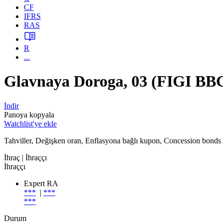
CF
IFRS
RAS
R
...
Glavnaya Doroga, 03 (FIGI B
İndir
Panoya kopyala
Watchlist'ye ekle
Tahviller, Değişken oran, Enflasyona bağlı kupon, Concession bonds
İhraç
| İhraççı
İhraççı
Expert RA
***
|
***
***
Durum