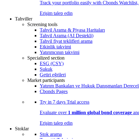
Track your portfolio easily with Cbonds Watchlist
Erişim talep edin
Tahviller
Screening tools
Tahvil Arama & Piyasa Haritaları
Tahvil Arama (AI Destekli)
Tahvil fiyat teklifleri arama
Etkinlik takvimi
Yatırımcının takvimi
Specialized section
ESG (ÇSY)
Sukuk
Getiri eğrileri
Market participants
Yatırım Bankaları ve Hukuk Danışmanları Derecel
Cbonds Pages
Try in
7 days
Trial access
Evaluate over
1 million global bond coverage
and
Erişim talep edin
Stoklar
Stok arama