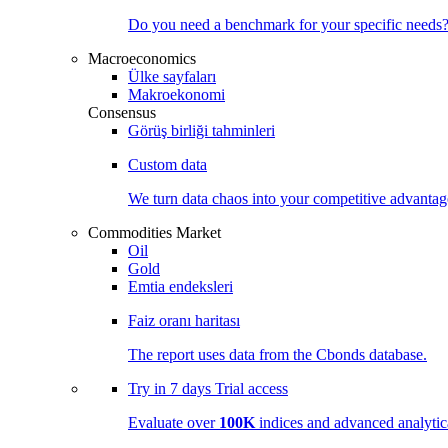
Do you need a benchmark for your specific needs
Macroeconomics
Ülke sayfaları
Makroekonomi
Consensus
Görüş birliği tahminleri
Custom data
We turn data chaos into your competitive
advantag
Commodities Market
Oil
Gold
Emtia endeksleri
Faiz oranı haritası
The report uses data from the Cbonds database.
Try in
7 days
Trial access
Evaluate over
100K
indices and advanced analytica