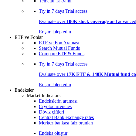
Temettü Takvimi
Try in
7 days
Trial access
Evaluate over
100K stock coverage
and advanced 
Erişim talep edin
ETF ve Fonlar
ETF ve Fon Araması
Search Mutual Funds
Compare ETF & Funds
Try in
7 days
Trial access
Evaluate over
17K ETF & 140K Mutual fund co
Erişim talep edin
Endeksler
Market Indicators
Endekslerin araması
Cryptocurrencies
Döviz çiftleri
Central Bank exchange rates
Merkez bankası faiz oranları
Endeks oluştur