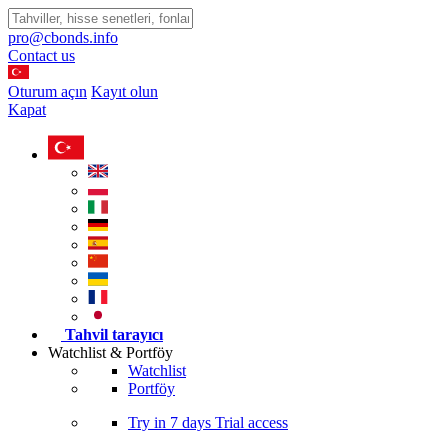
pro@cbonds.info
Contact us
Oturum açın
Kayıt olun
Kapat
Tahvil tarayıcı
Watchlist & Portföy
Watchlist
Portföy
Try in
7 days
Trial access