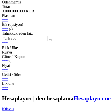
Ödenmemiş
Tutar
3.000.000.000 RUB
Plasman
***
İtfa (opsiyon)
***
(-)
Tahakkuk eden faiz
***
Risk Ülke
Rusya
Güncel Kupon
***
%
Fiyat
***
Getiri / Süre
***
Likidite
***
Hesaplayıcı | den hesaplama
Hesaplayıcı ne
Kılavuz