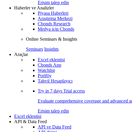
Erişim talep edin
Haberler ve Analizler
Piyasa Haberleri
Araştırma Merkezi
Cbonds Research
Medya için Cbonds
Online Seminars & Insights
Seminars
Insights
Araçlar
Excel eklentisi
Cbonds App
Watchlist
Portföy
Tahvil Hesaplayıcı
Try in
7 days
Trial access
Evaluate comprehensive coverage and advanced ana
Erişim talep edin
Excel eklentisi
API & Data Feed
API ve Data Feed